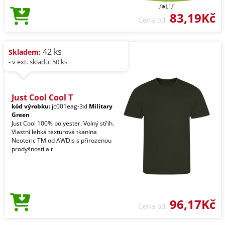
83,19Kč
Cena od
42 ks
Skladem:
- v ext. skladu: 50 ks
Just Cool Cool T
kód výrobku:
jc001eag-3xl
Military
Green
Just Cool 100% polyester. Volný střih.
Vlastní lehká texturová tkanina
Neoteric TM od AWDis s přirozenou
prodyšností a r
96,17Kč
Cena od