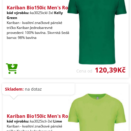
Kariban Bio150ic Men's Ro
kód výrobku:
ka3025ickl-3xl
Kelly
Green
Kariban - kvalitní značkové pánské
tričko Kariban Jednobarevné
provedení: 100% bavlna. Skvrnitá šedá
barva: 98% bavlna
120,39Kč
Cena od
Skladem:
na dotaz
Kariban Bio150ic Men's Ro
kód výrobku:
ka3025icli-3xl
Lime
Kariban - kvalitní značkové pánské