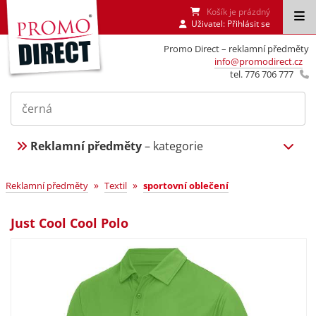
Košík je prázdný
Uživatel:
Přihlásit se
Promo Direct – reklamní předměty
info@promodirect.cz
tel. 776 706 777
Reklamní předměty
– kategorie
»
»
Reklamní předměty
Textil
sportovní oblečení
Just Cool Cool Polo