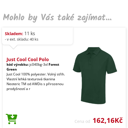
Mohlo by Vás také zajímat...
11 ks
Skladem:
- v ext. skladu: 40 ks
Just Cool Cool Polo
kód výrobku:
jc040bg-3xl
Forest
Green
Just Cool 100% polyester. Volný střih.
Vlastní lehká texturová tkanina
Neoteric TM od AWDis s přirozenou
prodyšností a r
162,16Kč
Cena od