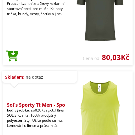
Proact - kvalitní značkový reklamní
sportovní textil pro muže. Kalhoty,
trička, bundy, vesty, šortky a jiné.
80,03Kč
Cena od
Skladem:
na dotaz
Sol's Sporty Tt Men - Spo
kód výrobku:
so02073ag-3xl
Kiwi
SOL'S Kvalita. 100% prodyšný
polyester. Styl. Ušito podle střihu.
Lemování u límce a průramků.