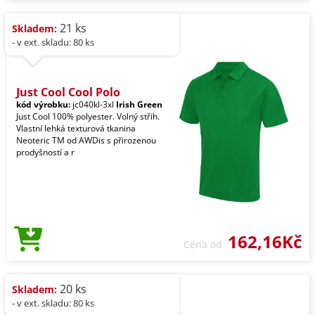
21 ks
Skladem:
- v ext. skladu: 80 ks
Just Cool Cool Polo
kód výrobku:
jc040kl-3xl
Irish Green
Just Cool 100% polyester. Volný střih.
Vlastní lehká texturová tkanina
Neoteric TM od AWDis s přirozenou
prodyšností a r
162,16Kč
Cena od
20 ks
Skladem:
- v ext. skladu: 80 ks