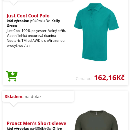
Just Cool Cool Polo
kód výrobku:
jc040tblu-3xl
Kelly
Green
Just Cool 100% polyester. Volný střih.
Vlastní lehká texturová tkanina
Neoteric TM od AWDis s přirozenou
prodyšností a r
162,16Kč
Cena od
Skladem:
na dotaz
Proact Men's Short-sleeve
kód výrobku:
pa438dkh-3xl
Olive