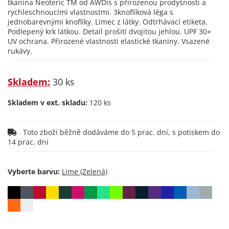
tkanina Neoteric TM od AWDis s přirozenou prodyšností a
rychleschnoucími vlastnostmi. 3knoflíková léga s
jednobarevnými knoflíky. Límec z látky. Odtrhávací etiketa.
Podlepený krk látkou. Detail prošití dvojitou jehlou. UPF 30+
UV ochrana. Přirozené vlastnosti elastické tkaniny. Vsazené
rukávy.
Skladem:
30 ks
Skladem v ext. skladu:
120 ks
Toto zboží běžně dodáváme do 5 prac. dní, s potiskem do
14 prac. dní
Vyberte barvu: