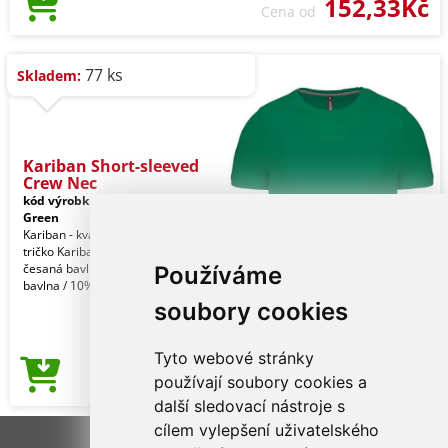
152,33Kč
Cena od
77 ks
Skladem:
Kariban Short-sleeved
Crew Nec
kód výrobku:
ka356kl-3xl
Kelly
Green
Kariban - kvalitní značkové pánské
tričko Kariban 100% enzymem opraná
česaná bavlna (Oxfordská šedá: 90%
Používáme
bavlna / 10% v
soubory cookies
Tyto webové stránky
152,33Kč
používají soubory cookies a
Cena od
další sledovací nástroje s
cílem vylepšení uživatelského