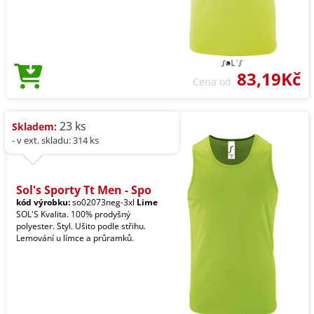
83,19Kč
Cena od
23 ks
Skladem:
- v ext. skladu: 314 ks
Sol's Sporty Tt Men - Spo
kód výrobku:
so02073neg-3xl
Lime
SOL'S Kvalita. 100% prodyšný
polyester. Styl. Ušito podle střihu.
Lemování u límce a průramků.