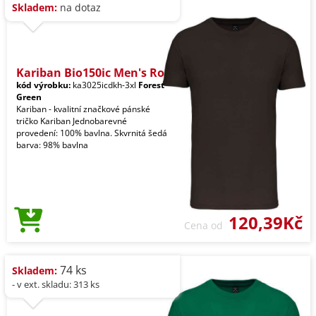
Skladem:
na dotaz
Kariban Bio150ic Men's Ro
kód výrobku:
ka3025icdkh-3xl
Forest
Green
Kariban - kvalitní značkové pánské
tričko Kariban Jednobarevné
provedení: 100% bavlna. Skvrnitá šedá
barva: 98% bavlna
120,39Kč
Cena od
74 ks
Skladem:
- v ext. skladu: 313 ks