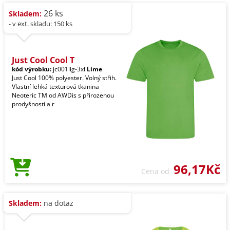
26 ks
Skladem:
- v ext. skladu: 150 ks
Just Cool Cool T
kód výrobku:
jc001lig-3xl
Lime
Just Cool 100% polyester. Volný střih.
Vlastní lehká texturová tkanina
Neoteric TM od AWDis s přirozenou
prodyšností a r
96,17Kč
Cena od
Skladem:
na dotaz