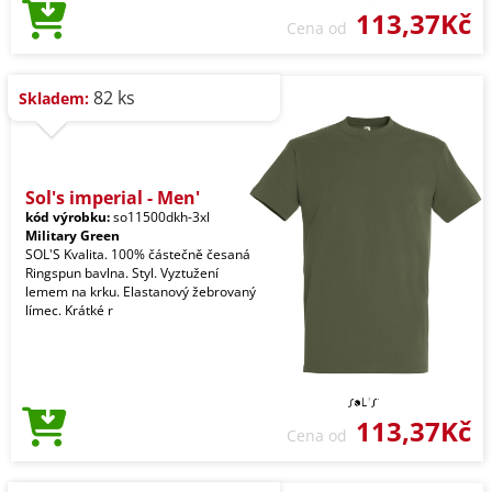
113,37Kč
Cena od
82 ks
Skladem:
Sol's imperial - Men'
kód výrobku:
so11500dkh-3xl
Military Green
SOL'S Kvalita. 100% částečně česaná
Ringspun bavlna. Styl. Vyztužení
lemem na krku. Elastanový žebrovaný
límec. Krátké r
113,37Kč
Cena od