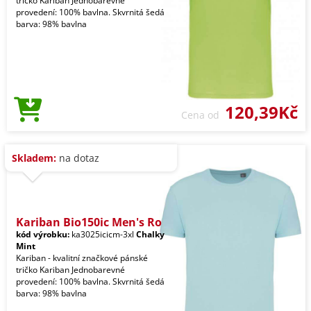
tričko Kariban Jednobarevné
provedení: 100% bavlna. Skvrnitá šedá
barva: 98% bavlna
120,39Kč
Cena od
Skladem:
na dotaz
Kariban Bio150ic Men's Ro
kód výrobku:
ka3025icicm-3xl
Chalky
Mint
Kariban - kvalitní značkové pánské
tričko Kariban Jednobarevné
provedení: 100% bavlna. Skvrnitá šedá
barva: 98% bavlna