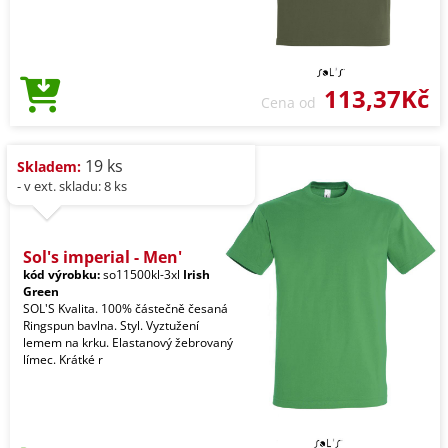
113,37Kč
Cena od
19 ks
Skladem:
- v ext. skladu: 8 ks
Sol's imperial - Men'
kód výrobku:
so11500kl-3xl
Irish
Green
SOL'S Kvalita. 100% částečně česaná
Ringspun bavlna. Styl. Vyztužení
lemem na krku. Elastanový žebrovaný
límec. Krátké r