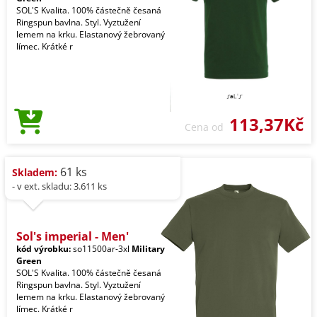
SOL'S Kvalita. 100% částečně česaná
Ringspun bavlna. Styl. Vyztužení
lemem na krku. Elastanový žebrovaný
límec. Krátké r
113,37Kč
Cena od
61 ks
Skladem:
- v ext. skladu: 3.611 ks
Sol's imperial - Men'
kód výrobku:
so11500ar-3xl
Military
Green
SOL'S Kvalita. 100% částečně česaná
Ringspun bavlna. Styl. Vyztužení
lemem na krku. Elastanový žebrovaný
límec. Krátké r