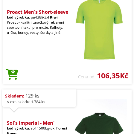
Proact Men's Short-sleeve
kód výrobku:
pa438li-3xl
Kiwi
Proact - kvalitní značkový reklamní
sportovní textil pro muže. Kalhoty,
trička, bundy, vesty, šortky a jiné.
106,35Kč
Cena od
129 ks
Skladem:
- v ext. skladu: 1.784 ks
Sol's imperial - Men'
kód výrobku:
so11500bg-3xl
Forest
Green