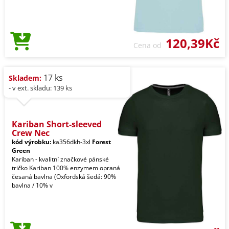
120,39Kč
Cena od
17 ks
Skladem:
- v ext. skladu: 139 ks
Kariban Short-sleeved
Crew Nec
kód výrobku:
ka356dkh-3xl
Forest
Green
Kariban - kvalitní značkové pánské
tričko Kariban 100% enzymem opraná
česaná bavlna (Oxfordská šedá: 90%
bavlna / 10% v