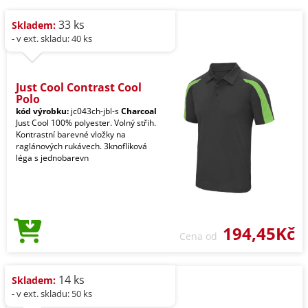
33 ks
Skladem:
- v ext. skladu: 40 ks
Just Cool Contrast Cool
Polo
kód výrobku:
jc043ch-jbl-s
Charcoal
Just Cool 100% polyester. Volný střih.
Kontrastní barevné vložky na
raglánových rukávech. 3knoflíková
léga s jednobarevn
194,45Kč
Cena od
14 ks
Skladem:
- v ext. skladu: 50 ks