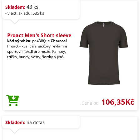
43 ks
Skladem:
- v ext. skladu: 535 ks
Proact Men's Short-sleeve
kód výrobku:
pa438fg-s
Charcoal
Proact - kvalitní značkový reklamní
sportovní textil pro muže. Kalhoty,
trička, bundy, vesty, šortky a jiné.
106,35Kč
Cena od
Skladem:
na dotaz