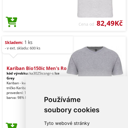
82,49Kč
Cena od
1 ks
Skladem:
- v ext. skladu: 600 ks
Kariban Bio150ic Men's Ro
kód výrobku:
ka3025icsngr-s
Ice
Grey
Kariban - kvalitní značkové pánské
tričko Kariban Jednobarevné
provedení: 100% bavlna. Skvrnitá šedá
barva: 98% bavlna
Používáme
soubory cookies
Tyto webové stránky