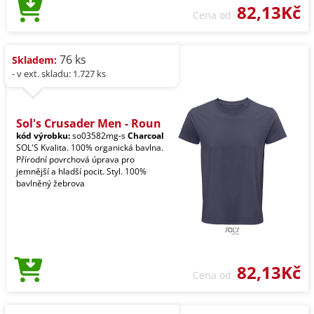
82,13Kč
Cena od
76 ks
Skladem:
- v ext. skladu: 1.727 ks
Sol's Crusader Men - Roun
kód výrobku:
so03582mg-s
Charcoal
SOL'S Kvalita. 100% organická bavlna.
Přírodní povrchová úprava pro
jemnější a hladší pocit. Styl. 100%
bavlněný žebrova
82,13Kč
Cena od