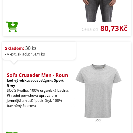
80,73Kč
Cena od
30 ks
Skladem:
- v ext. skladu: 1.471 ks
Sol's Crusader Men - Roun
kód výrobku:
so03582gm-s
Sport
Grey
SOL'S Kvalita. 100% organická bavlna.
Přírodní povrchová úprava pro
jemnější a hladší pocit. Styl. 100%
bavlněný žebrova