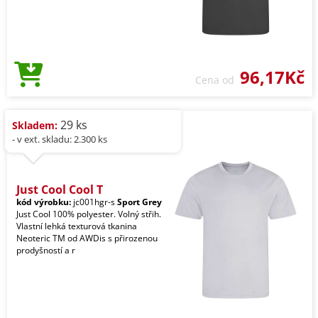
96,17Kč
Cena od
29 ks
Skladem:
- v ext. skladu: 2.300 ks
Just Cool Cool T
kód výrobku:
jc001hgr-s
Sport Grey
Just Cool 100% polyester. Volný střih.
Vlastní lehká texturová tkanina
Neoteric TM od AWDis s přirozenou
prodyšností a r