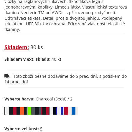
vložky na raglánových rukávech. 3knoflíková léga s
jednobarevnými knoflíky. Límec z látky. Vlastní lehká texturová
tkanina Neoteric TM od AWDis s přirozenou prodyšností.
Odtrhávací etiketa. Detail prošití dvojitou jehlou. Podlepený
krk látkou. UPF 30+ UV ochrana. Přirozené vlastnosti elastické
tkaniny.
Skladem:
30 ks
Skladem v ext. skladu:
40 ks
Toto zboží běžně dodáváme do 5 prac. dní, s potiskem do
14 prac. dní
Vyberte barvu:
Vyberte velikost: