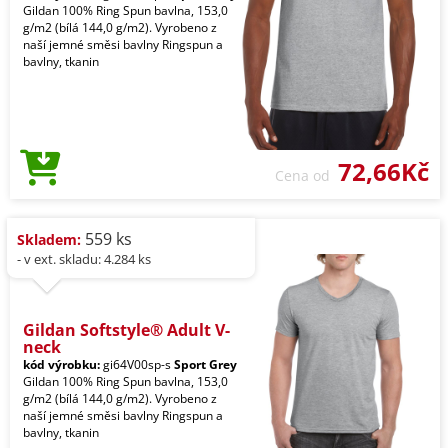
Gildan 100% Ring Spun bavlna, 153,0
g/m2 (bílá 144,0 g/m2). Vyrobeno z
naší jemné směsi bavlny Ringspun a
bavlny, tkanin
72,66Kč
Cena od
559 ks
Skladem:
- v ext. skladu: 4.284 ks
Gildan Softstyle® Adult V-
neck
kód výrobku:
gi64V00sp-s
Sport Grey
Gildan 100% Ring Spun bavlna, 153,0
g/m2 (bílá 144,0 g/m2). Vyrobeno z
naší jemné směsi bavlny Ringspun a
bavlny, tkanin