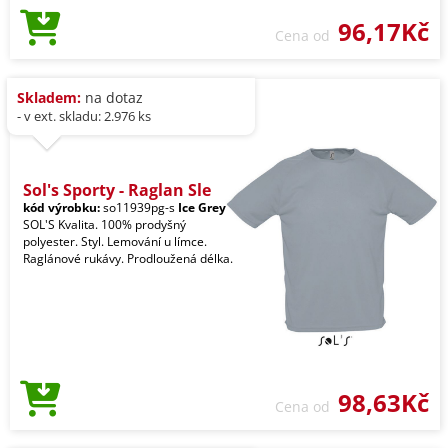
96,17Kč
Cena od
Skladem:
na dotaz
- v ext. skladu: 2.976 ks
Sol's Sporty - Raglan Sle
kód výrobku:
so11939pg-s
Ice Grey
SOL'S Kvalita. 100% prodyšný
polyester. Styl. Lemování u límce.
Raglánové rukávy. Prodloužená délka.
98,63Kč
Cena od