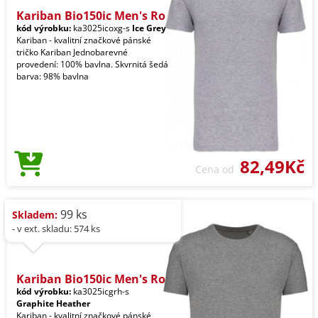
Kariban Bio150ic Men's Ro
kód výrobku:
ka3025icoxg-s
Ice Grey
Kariban - kvalitní značkové pánské
tričko Kariban Jednobarevné
provedení: 100% bavlna. Skvrnitá šedá
barva: 98% bavlna
82,49Kč
Cena od
99 ks
Skladem:
- v ext. skladu: 574 ks
Kariban Bio150ic Men's Ro
kód výrobku:
ka3025icgrh-s
Graphite Heather
Kariban - kvalitní značkové pánské