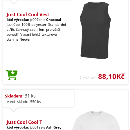
Just Cool Cool Vest
kód výrobku:
jc007ch-s
Charcoal
Just Cool 100% polyester. Standardní
střih. Zahnutý zadní lem pro větší
pohodlí. Vlastní lehká texturová
tkanina Neoteri
88,10Kč
Cena od
31 ks
Skladem:
- v ext. skladu: 550 ks
Just Cool Cool T
kód výrobku:
jc001as-s
Ash Grey