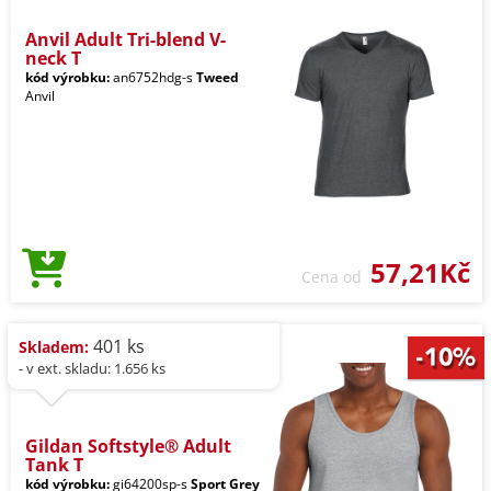
Anvil Adult Tri-blend V-
neck T
kód výrobku:
an6752hdg-s
Tweed
Anvil
57,21Kč
Cena od
401 ks
Skladem:
- v ext. skladu: 1.656 ks
Gildan Softstyle® Adult
Tank T
kód výrobku:
gi64200sp-s
Sport Grey