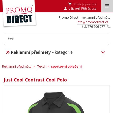
Košík je prázdný
Uživatel:
Přihlásit se
Promo Direct – reklamní předměty
info@promodirect.cz
tel. 776 706 777
Reklamní předměty
– kategorie
»
»
Reklamní předměty
Textil
sportovní oblečení
Just Cool Contrast Cool Polo