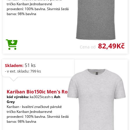
tričko Kariban Jednobarevné
provedení: 100% bavlna. Skvrnitá šedá
barva: 98% bavlna
82,49Kč
Cena od
51 ks
Skladem:
- v ext. skladu: 799 ks
Kariban Bio150ic Men's Ro
kód výrobku:
ka3025icash-s
Ash
Grey
Kariban - kvalitní značkové pánské
tričko Kariban Jednobarevné
provedení: 100% bavlna. Skvrnitá šedá
barva: 98% bavlna