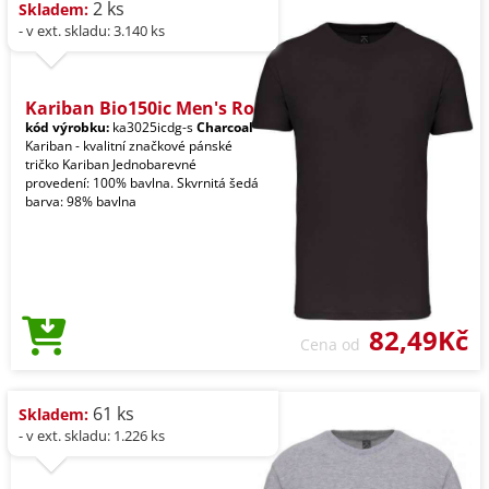
2 ks
Skladem:
- v ext. skladu: 3.140 ks
Kariban Bio150ic Men's Ro
kód výrobku:
ka3025icdg-s
Charcoal
Kariban - kvalitní značkové pánské
tričko Kariban Jednobarevné
provedení: 100% bavlna. Skvrnitá šedá
barva: 98% bavlna
82,49Kč
Cena od
61 ks
Skladem:
- v ext. skladu: 1.226 ks