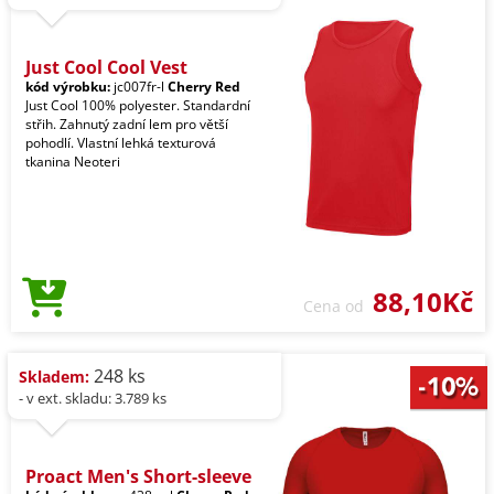
Just Cool Cool Vest
kód výrobku:
jc007fr-l
Cherry Red
Just Cool 100% polyester. Standardní
střih. Zahnutý zadní lem pro větší
pohodlí. Vlastní lehká texturová
tkanina Neoteri
88,10Kč
Cena od
248 ks
Skladem:
- v ext. skladu: 3.789 ks
Proact Men's Short-sleeve