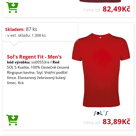
82,49Kč
Cena od
87 ks
Skladem:
- v ext. skladu: 1.308 ks
Sol's Regent Fit - Men’s
kód výrobku:
so00553re-l
Red
SOL'S Kvalita. 100% částečně česaná
Ringspun bavlna. Styl. Vnitřní podšití
límce. Elastanový žebrovaný kulatý
límec. Krá
83,89Kč
Cena od