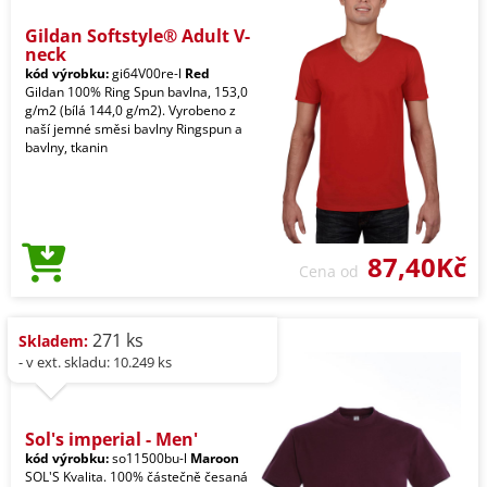
Gildan Softstyle® Adult V-
neck
kód výrobku:
gi64V00re-l
Red
Gildan 100% Ring Spun bavlna, 153,0
g/m2 (bílá 144,0 g/m2). Vyrobeno z
naší jemné směsi bavlny Ringspun a
bavlny, tkanin
87,40Kč
Cena od
271 ks
Skladem:
- v ext. skladu: 10.249 ks
Sol's imperial - Men'
kód výrobku:
so11500bu-l
Maroon
SOL'S Kvalita. 100% částečně česaná