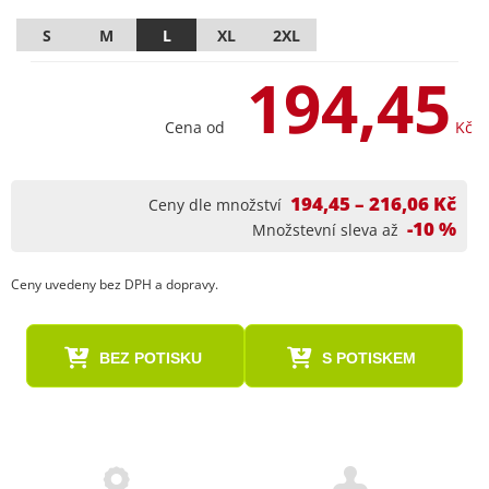
S
M
L
XL
2XL
194,45
Cena od
Kč
194,45 – 216,06 Kč
Ceny dle množství
-10 %
Množstevní sleva až
Ceny uvedeny bez DPH a dopravy.
BEZ POTISKU
S POTISKEM