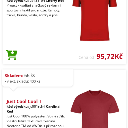
kód výrobku:
pa438re-l
Cherry Red
Proact - kvalitní značkový reklamní
sportovní textil pro muže. Kalhoty,
trička, bundy, vesty, šortky a jiné.
95,72Kč
Cena od
66 ks
Skladem:
- v ext. skladu: 400 ks
Just Cool Cool T
kód výrobku:
jc001rch-l
Cardinal
Red
Just Cool 100% polyester. Volný střih.
Vlastní lehká texturová tkanina
Neoteric TM od AWDis s přirozenou