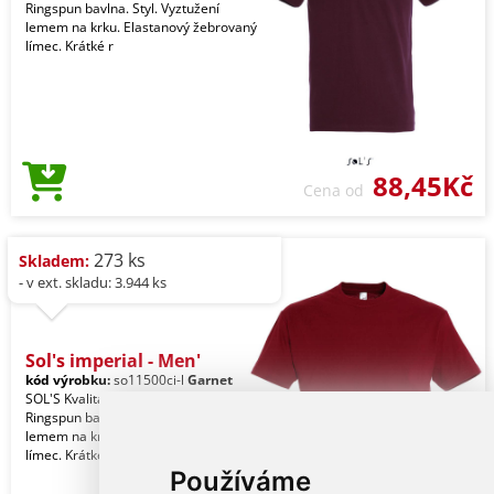
Ringspun bavlna. Styl. Vyztužení
lemem na krku. Elastanový žebrovaný
límec. Krátké r
88,45Kč
Cena od
273 ks
Skladem:
- v ext. skladu: 3.944 ks
Sol's imperial - Men'
kód výrobku:
so11500ci-l
Garnet
SOL'S Kvalita. 100% částečně česaná
Ringspun bavlna. Styl. Vyztužení
lemem na krku. Elastanový žebrovaný
límec. Krátké r
Používáme