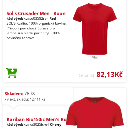
Sol's Crusader Men - Roun
kód výrobku:
so03582re-l
Red
SOL'S Kvalita. 100% organická bavlna.
Přírodní povrchová úprava pro
jemnější a hladší pocit. Styl. 100%
bavlněný žebrova
82,13Kč
Cena od
78 ks
Skladem:
- v ext. skladu: 12.411 ks
Kariban Bio150ic Men's Ro
kód výrobku:
ka3025icre-l
Cherry