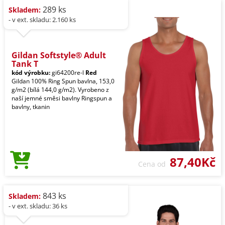
289 ks
Skladem:
- v ext. skladu: 2.160 ks
Gildan Softstyle® Adult
Tank T
kód výrobku:
gi64200re-l
Red
Gildan 100% Ring Spun bavlna, 153,0
g/m2 (bílá 144,0 g/m2). Vyrobeno z
naší jemné směsi bavlny Ringspun a
bavlny, tkanin
87,40Kč
Cena od
843 ks
Skladem:
- v ext. skladu: 36 ks