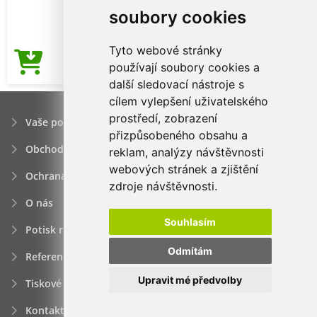
soubory cookies
Tyto webové stránky
88,45Kč
používají soubory cookies a
Cena od
další sledovací nástroje s
cílem vylepšení uživatelského
prostředí, zobrazení
Vaše poptávka
přizpůsobeného obsahu a
Obchodní podmínky
reklam, analýzy návštěvnosti
webových stránek a zjištění
Ochrana osobních údajú
zdroje návštěvnosti.
O nás
Souhlasím
Potisk reklamních předmětů
Odmítám
Reference
Upravit mé předvolby
Tiskové zprávy
Kontakt