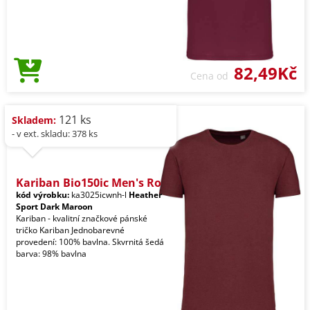
82,49Kč
Cena od
121 ks
Skladem:
- v ext. skladu: 378 ks
Kariban Bio150ic Men's Ro
kód výrobku:
ka3025icwnh-l
Heather
Sport Dark Maroon
Kariban - kvalitní značkové pánské
tričko Kariban Jednobarevné
provedení: 100% bavlna. Skvrnitá šedá
barva: 98% bavlna