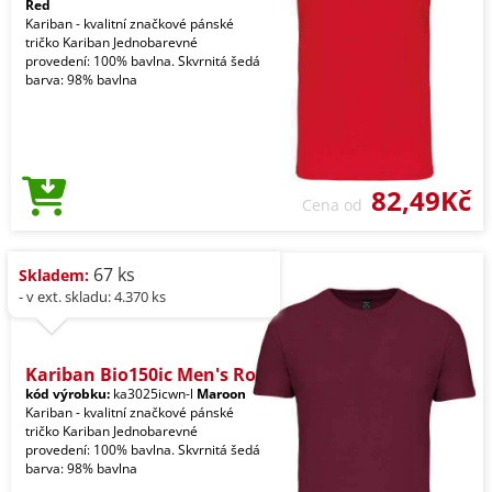
Red
Kariban - kvalitní značkové pánské
tričko Kariban Jednobarevné
provedení: 100% bavlna. Skvrnitá šedá
barva: 98% bavlna
82,49Kč
Cena od
67 ks
Skladem:
- v ext. skladu: 4.370 ks
Kariban Bio150ic Men's Ro
kód výrobku:
ka3025icwn-l
Maroon
Kariban - kvalitní značkové pánské
tričko Kariban Jednobarevné
provedení: 100% bavlna. Skvrnitá šedá
barva: 98% bavlna