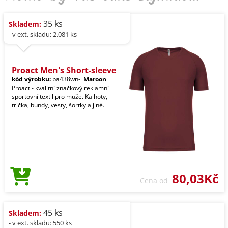
35 ks
Skladem:
- v ext. skladu: 2.081 ks
Proact Men's Short-sleeve
kód výrobku:
pa438wn-l
Maroon
Proact - kvalitní značkový reklamní
sportovní textil pro muže. Kalhoty,
trička, bundy, vesty, šortky a jiné.
80,03Kč
Cena od
45 ks
Skladem:
- v ext. skladu: 550 ks