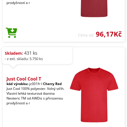
prodyšností a r
96,17Kč
Cena od
431 ks
Skladem:
- v ext. skladu: 5.750 ks
Just Cool Cool T
kód výrobku:
jc001fr-l
Cherry Red
Just Cool 100% polyester. Volný střih.
Vlastní lehká texturová tkanina
Neoteric TM od AWDis s přirozenou
prodyšností a r