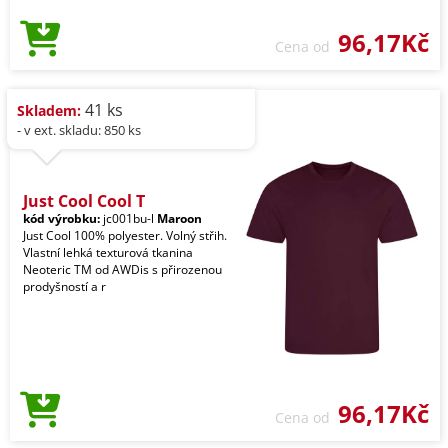
96,17Kč
Cena od
41 ks
Skladem:
- v ext. skladu: 850 ks
Just Cool Cool T
kód výrobku:
jc001bu-l
Maroon
Just Cool 100% polyester. Volný střih.
Vlastní lehká texturová tkanina
Neoteric TM od AWDis s přirozenou
prodyšností a r
96,17Kč
Cena od