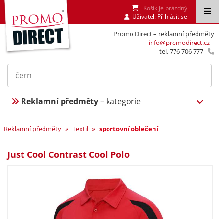
Košík je prázdný
Uživatel:
Přihlásit se
Promo Direct – reklamní předměty
info@promodirect.cz
tel. 776 706 777
Reklamní předměty
– kategorie
»
»
Reklamní předměty
Textil
sportovní oblečení
Just Cool Contrast Cool Polo