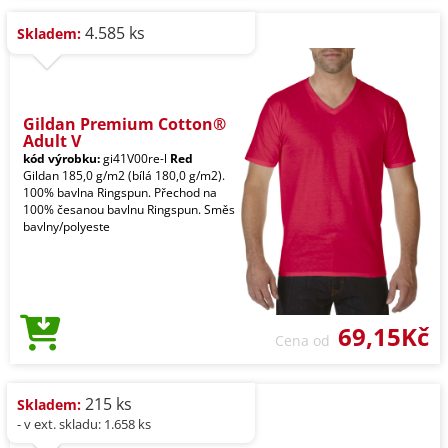
4.585 ks
Skladem:
Gildan Premium Cotton®
Adult V
kód výrobku:
gi41V00re-l
Red
Gildan 185,0 g/m2 (bílá 180,0 g/m2).
100% bavlna Ringspun. Přechod na
100% česanou bavlnu Ringspun. Směs
bavlny/polyeste
69,15Kč
Cena od
215 ks
Skladem:
- v ext. skladu: 1.658 ks