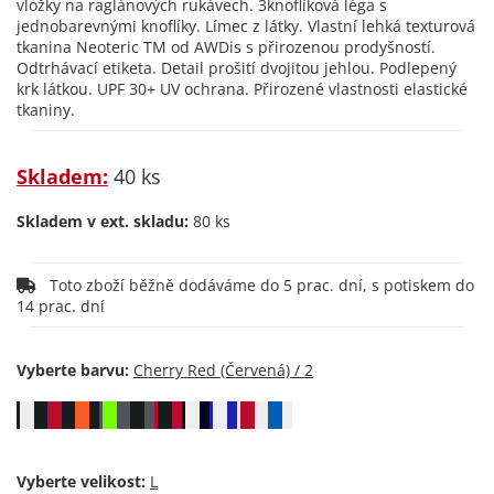
vložky na raglánových rukávech. 3knoflíková léga s
jednobarevnými knoflíky. Límec z látky. Vlastní lehká texturová
tkanina Neoteric TM od AWDis s přirozenou prodyšností.
Odtrhávací etiketa. Detail prošití dvojitou jehlou. Podlepený
krk látkou. UPF 30+ UV ochrana. Přirozené vlastnosti elastické
tkaniny.
Skladem:
40 ks
Skladem v ext. skladu:
80 ks
Toto zboží běžně dodáváme do 5 prac. dní, s potiskem do
14 prac. dní
Vyberte barvu:
Vyberte velikost: