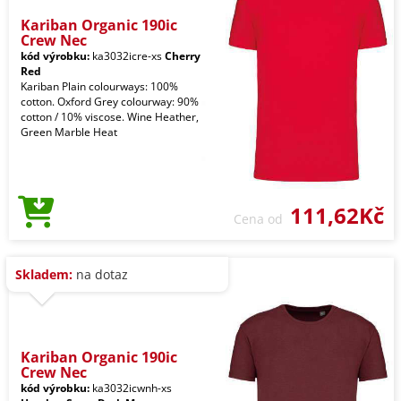
Kariban Organic 190ic
Crew Nec
kód výrobku:
ka3032icre-xs
Cherry
Red
Kariban Plain colourways: 100%
cotton. Oxford Grey colourway: 90%
cotton / 10% viscose. Wine Heather,
Green Marble Heat
111,62Kč
Cena od
Skladem:
na dotaz
Kariban Organic 190ic
Crew Nec
kód výrobku:
ka3032icwnh-xs