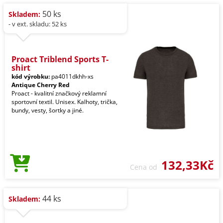
50 ks
Skladem:
- v ext. skladu: 52 ks
Proact Triblend Sports T-
shirt
kód výrobku:
pa4011dkhh-xs
Antique Cherry Red
Proact - kvalitní značkový reklamní
sportovní textil. Unisex. Kalhoty, trička,
bundy, vesty, šortky a jiné.
132,33Kč
Cena od
44 ks
Skladem: