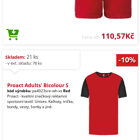
110,57Kč
Cena od
21 ks
Skladem:
- v ext. skladu: 78 ks
Proact Adults' Bicolour S
kód výrobku:
pa4023sre-wh-xs
Red
Proact - kvalitní značkový reklamní
sportovní textil. Unisex. Kalhoty, trička,
bundy, vesty, šortky a jiné.