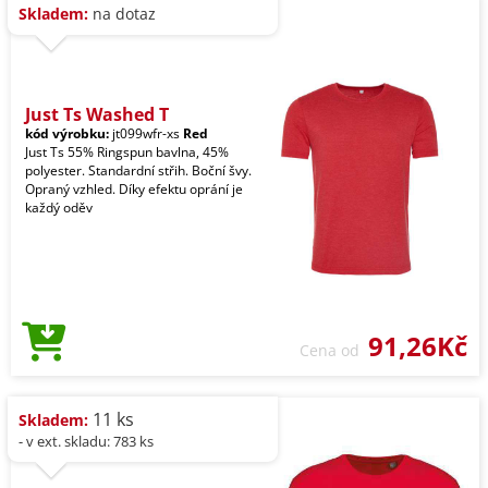
Skladem:
na dotaz
Just Ts Washed T
kód výrobku:
jt099wfr-xs
Red
Just Ts 55% Ringspun bavlna, 45%
polyester. Standardní střih. Boční švy.
Opraný vzhled. Díky efektu oprání je
každý oděv
91,26Kč
Cena od
11 ks
Skladem:
- v ext. skladu: 783 ks