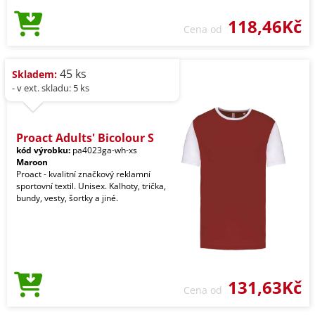
118,46Kč
Cena od
45 ks
Skladem:
- v ext. skladu: 5 ks
Proact Adults' Bicolour S
kód výrobku:
pa4023ga-wh-xs
Maroon
Proact - kvalitní značkový reklamní
sportovní textil. Unisex. Kalhoty, trička,
bundy, vesty, šortky a jiné.
131,63Kč
Cena od