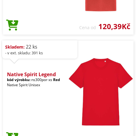
120,39Kč
Cena od
22 ks
Skladem:
- v ext. skladu: 391 ks
Native Spirit Legend
kód výrobku:
ns300por-xs
Red
Native Spirit Unisex