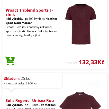
Proact Triblend Sports T-
shirt
kód výrobku:
pa4011wnh-xs
Heather
Sport Dark Maroon
Proact - kvalitní značkový reklamní
sportovní textil. Unisex. Kalhoty, trička,
bundy, vesty, šortky a jiné.
132,33Kč
Cena od
25 ks
Skladem:
- v ext. skladu: 1.906 ks
Sol's Regent - Unisex Rou
kód výrobku:
so11380bu-xs
Maroon
SOL'S Kvalita. 100% částečně česaná