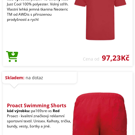
Just Cool 100% polyester. Volný střih.
Vlastní lehká jemná tkanina Neoteric
TM od AWDis s přirozenou
prodyšností a rychl
97,23Kč
Cena od
Skladem:
na dotaz
Proact Swimming Shorts
kód výrobku:
pa169sre-xs
Red
Proact - kvalitní značkový reklamní
sportovní textil. Unisex. Kalhoty, trička,
bundy, vesty, šortky a jiné.