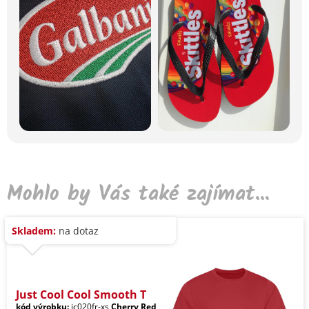
Mohlo by Vás také zajímat...
Skladem:
na dotaz
Just Cool Cool Smooth T
kód výrobku:
jc020fr-xs
Cherry Red