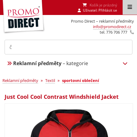
Košík je prázdný
Uživatel:
Přihlásit se
Promo Direct – reklamní předměty
info@promodirect.cz
tel. 776 706 777
Reklamní předměty
– kategorie
»
»
Reklamní předměty
Textil
sportovní oblečení
Just Cool Cool Contrast Windshield Jacket