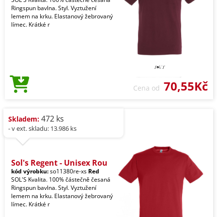
Ringspun bavlna. Styl. Vyztužení
lemem na krku. Elastanový žebrovaný
límec. Krátké r
70,55Kč
Cena od
472 ks
Skladem:
- v ext. skladu: 13.986 ks
Sol's Regent - Unisex Rou
kód výrobku:
so11380re-xs
Red
SOL'S Kvalita. 100% částečně česaná
Ringspun bavlna. Styl. Vyztužení
lemem na krku. Elastanový žebrovaný
límec. Krátké r