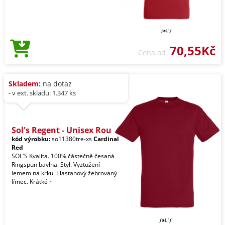
70,55Kč
Cena od
Skladem:
na dotaz
- v ext. skladu: 1.347 ks
Sol's Regent - Unisex Rou
kód výrobku:
so11380tre-xs
Cardinal
Red
SOL'S Kvalita. 100% částečně česaná
Ringspun bavlna. Styl. Vyztužení
lemem na krku. Elastanový žebrovaný
límec. Krátké r