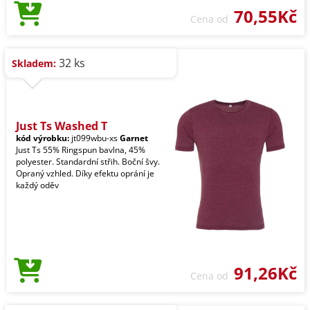
70,55Kč
Cena od
32 ks
Skladem:
Just Ts Washed T
kód výrobku:
jt099wbu-xs
Garnet
Just Ts 55% Ringspun bavlna, 45%
polyester. Standardní střih. Boční švy.
Opraný vzhled. Díky efektu oprání je
každý oděv
91,26Kč
Cena od