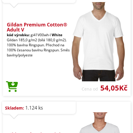
Gildan Premium Cotton®
Adult V
kód výrobku:
gi41V00wh-l
White
Gildan 185,0 g/m2 (bílá 180,0 g/m2).
100% bavlna Ringspun. Přechod na
100% česanou bavlnu Ringspun. Směs
bavlny/polyeste
54,05Kč
Cena od
1.124 ks
Skladem: