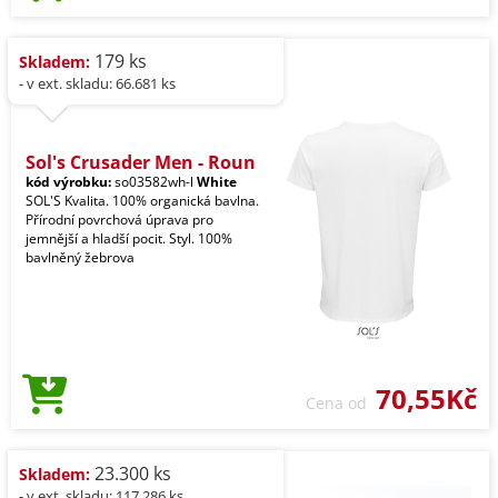
179 ks
Skladem:
- v ext. skladu: 66.681 ks
Sol's Crusader Men - Roun
kód výrobku:
so03582wh-l
White
SOL'S Kvalita. 100% organická bavlna.
Přírodní povrchová úprava pro
jemnější a hladší pocit. Styl. 100%
bavlněný žebrova
70,55Kč
Cena od
23.300 ks
Skladem:
- v ext. skladu: 117.286 ks