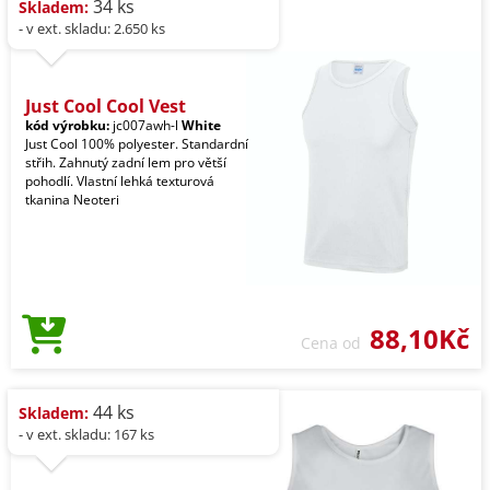
34 ks
Skladem:
- v ext. skladu: 2.650 ks
Just Cool Cool Vest
kód výrobku:
jc007awh-l
White
Just Cool 100% polyester. Standardní
střih. Zahnutý zadní lem pro větší
pohodlí. Vlastní lehká texturová
tkanina Neoteri
88,10Kč
Cena od
44 ks
Skladem:
- v ext. skladu: 167 ks