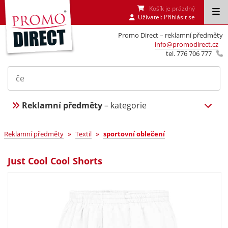
Košík je prázdný
Uživatel:
Přihlásit se
Promo Direct – reklamní předměty
info@promodirect.cz
tel. 776 706 777
Reklamní předměty
– kategorie
»
»
Reklamní předměty
Textil
sportovní oblečení
Just Cool Cool Shorts