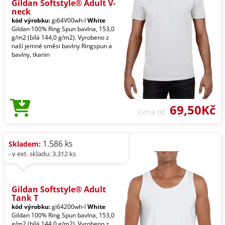
Gildan Softstyle® Adult V-
neck
kód výrobku:
gi64V00wh-l
White
Gildan 100% Ring Spun bavlna, 153,0
g/m2 (bílá 144,0 g/m2). Vyrobeno z
naší jemné směsi bavlny Ringspun a
bavlny, tkanin
69,50Kč
Cena od
1.586 ks
Skladem:
- v ext. skladu: 3.312 ks
Gildan Softstyle® Adult
Tank T
kód výrobku:
gi64200wh-l
White
Gildan 100% Ring Spun bavlna, 153,0
g/m2 (bílá 144,0 g/m2). Vyrobeno z