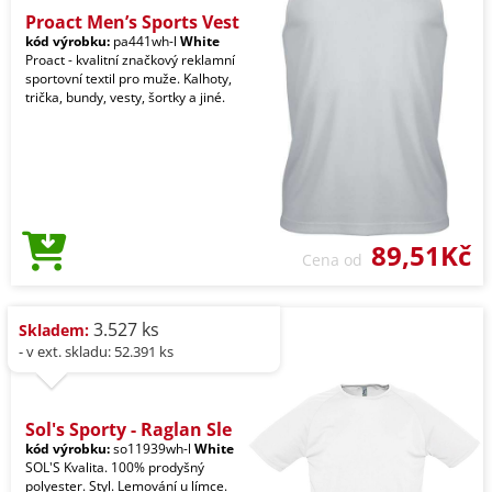
Proact Men’s Sports Vest
kód výrobku:
pa441wh-l
White
Proact - kvalitní značkový reklamní
sportovní textil pro muže. Kalhoty,
trička, bundy, vesty, šortky a jiné.
89,51Kč
Cena od
3.527 ks
Skladem:
- v ext. skladu: 52.391 ks
Sol's Sporty - Raglan Sle
kód výrobku:
so11939wh-l
White
SOL'S Kvalita. 100% prodyšný
polyester. Styl. Lemování u límce.