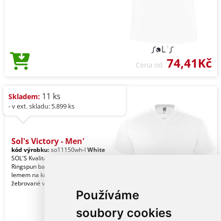
74,41Kč
Cena od
11 ks
Skladem:
- v ext. skladu: 5.899 ks
Sol's Victory - Men'
kód výrobku:
so11150wh-l
White
SOL'S Kvalita. 100% částečně česaná
Ringspun bavlna. Styl. Vyztužení
lemem na krku. Krátké rukávy. 2
žebrované výztuhy u
Používáme
soubory cookies