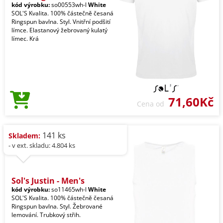
kód výrobku:
so00553wh-l
White
SOL'S Kvalita. 100% částečně česaná
Ringspun bavlna. Styl. Vnitřní podšití
límce. Elastanový žebrovaný kulatý
límec. Krá
71,60Kč
Cena od
141 ks
Skladem:
- v ext. skladu: 4.804 ks
Sol's Justin - Men's
kód výrobku:
so11465wh-l
White
SOL'S Kvalita. 100% částečně česaná
Ringspun bavlna. Styl. Žebrované
lemování. Trubkový střih.