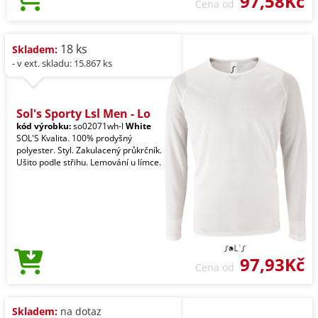
97,58Kč
Cena od
18 ks
Skladem:
- v ext. skladu: 15.867 ks
Sol's Sporty Lsl Men - Lo
kód výrobku:
so02071wh-l
White
SOL'S Kvalita. 100% prodyšný
polyester. Styl. Zakulacený průkrčník.
Ušito podle střihu. Lemování u límce.
97,93Kč
Cena od
Skladem:
na dotaz