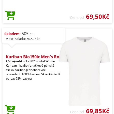
69,50Kč
Cena od
505 ks
Skladem:
- v ext. skladu: 50.527 ks
Kariban Bio150ic Men's Ro
kód výrobku:
ka3025icwh-l
White
Kariban - kvalitní značkové pánské
tričko Kariban Jednobarevné
provedení: 100% bavlna. Skvrnitá šedá
barva: 98% bavlna
69,85Kč
Cena od