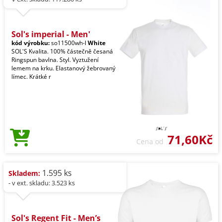
Sol's imperial - Men'
kód výrobku:
so11500wh-l
White
SOL'S Kvalita. 100% částečně česaná
Ringspun bavlna. Styl. Vyztužení
lemem na krku. Elastanový žebrovaný
límec. Krátké r
71,60Kč
Cena od
1.595 ks
Skladem:
- v ext. skladu: 3.523 ks
Sol's Regent Fit - Men’s