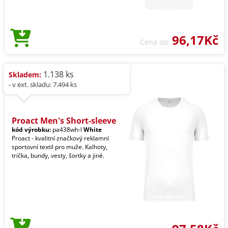
96,17Kč
Cena od
1.138 ks
Skladem:
- v ext. skladu: 7.494 ks
Proact Men's Short-sleeve
kód výrobku:
pa438wh-l
White
Proact - kvalitní značkový reklamní
sportovní textil pro muže. Kalhoty,
trička, bundy, vesty, šortky a jiné.