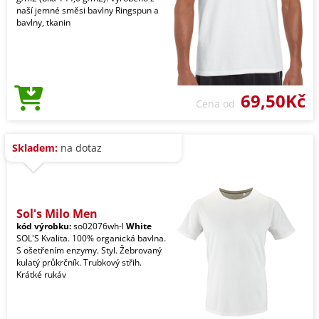
naší jemné směsi bavlny Ringspun a
bavlny, tkanin
69,50Kč
Cena od
Skladem:
na dotaz
Sol's Milo Men
kód výrobku:
so02076wh-l
White
SOL'S Kvalita. 100% organická bavlna.
S ošetřením enzymy. Styl. Žebrovaný
kulatý průkrčník. Trubkový střih.
Krátké rukáv