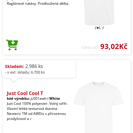
Raglánové rukávy. Prodloužená délka.
93,02Kč
Cena od
2.986 ks
Skladem:
- v ext. skladu: 6.700 ks
Just Cool Cool T
kód výrobku:
jc001awh-l
White
Just Cool 100% polyester. Volný střih.
Vlastní lehká texturová tkanina
Neoteric TM od AWDis s přirozenou
prodyšností a r