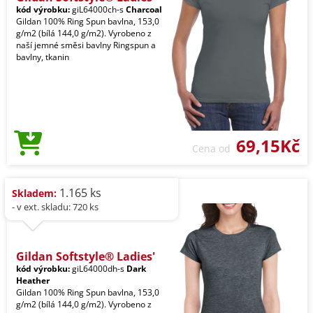
kód výrobku:
giL64000ch-s
Charcoal
Gildan 100% Ring Spun bavlna, 153,0
g/m2 (bílá 144,0 g/m2). Vyrobeno z
naší jemné směsi bavlny Ringspun a
bavlny, tkanin
69,15Kč
Cena od
1.165 ks
Skladem:
- v ext. skladu: 720 ks
Gildan Softstyle® Ladies'
kód výrobku:
giL64000dh-s
Dark
Heather
Gildan 100% Ring Spun bavlna, 153,0
g/m2 (bílá 144,0 g/m2). Vyrobeno z