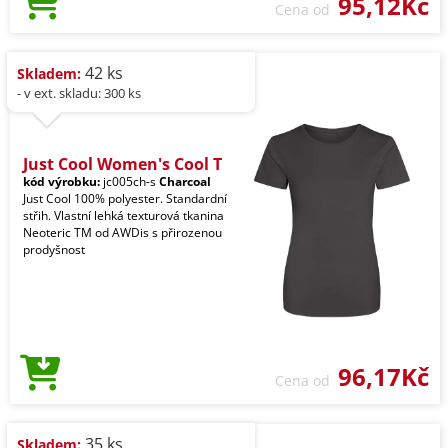
95,12Kč
Cena od
42 ks
Skladem:
- v ext. skladu: 300 ks
Just Cool Women's Cool T
kód výrobku:
jc005ch-s
Charcoal
Just Cool 100% polyester. Standardní
střih. Vlastní lehká texturová tkanina
Neoteric TM od AWDis s přirozenou
prodyšnost
96,17Kč
Cena od
35 ks
Skladem: