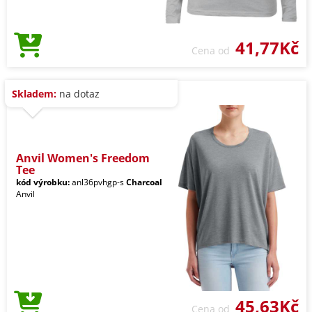
41,77Kč
Cena od
Skladem:
na dotaz
Anvil Women's Freedom
Tee
kód výrobku:
anl36pvhgp-s
Charcoal
Anvil
45,63Kč
Cena od