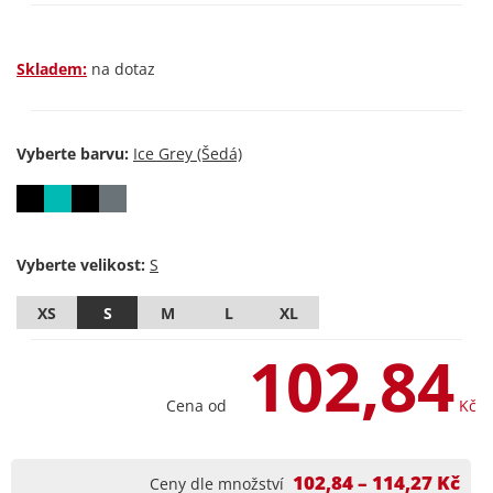
Skladem:
na dotaz
Vyberte barvu:
Vyberte velikost:
XS
S
M
L
XL
102,84
Cena od
Kč
102,84 – 114,27 Kč
Ceny dle množství