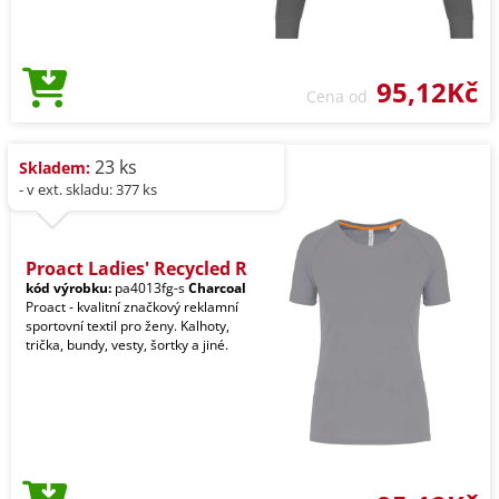
95,12Kč
Cena od
23 ks
Skladem:
- v ext. skladu: 377 ks
Proact Ladies' Recycled R
kód výrobku:
pa4013fg-s
Charcoal
Proact - kvalitní značkový reklamní
sportovní textil pro ženy. Kalhoty,
trička, bundy, vesty, šortky a jiné.