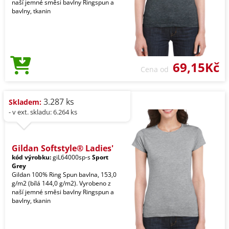
naší jemné směsi bavlny Ringspun a
bavlny, tkanin
69,15Kč
Cena od
3.287 ks
Skladem:
- v ext. skladu: 6.264 ks
Gildan Softstyle® Ladies'
kód výrobku:
giL64000sp-s
Sport
Grey
Gildan 100% Ring Spun bavlna, 153,0
g/m2 (bílá 144,0 g/m2). Vyrobeno z
naší jemné směsi bavlny Ringspun a
bavlny, tkanin