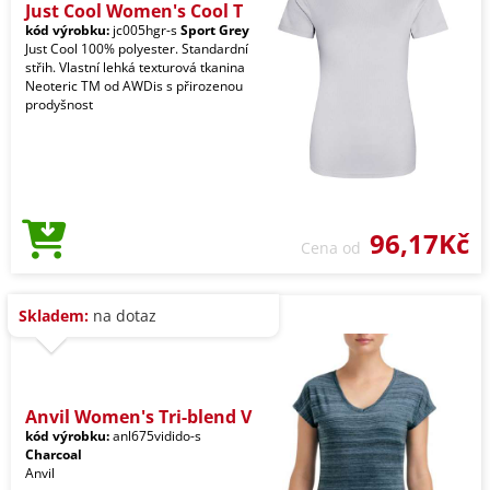
Just Cool Women's Cool T
kód výrobku:
jc005hgr-s
Sport Grey
Just Cool 100% polyester. Standardní
střih. Vlastní lehká texturová tkanina
Neoteric TM od AWDis s přirozenou
prodyšnost
96,17Kč
Cena od
Skladem:
na dotaz
Anvil Women's Tri-blend V
kód výrobku:
anl675vidido-s
Charcoal
Anvil