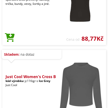
trička, bundy, vesty, šortky a jiné.
88,77Kč
Cena od
Skladem:
na dotaz
Just Cool Women's Cross B
kód výrobku:
jc116igr-s
Ice Grey
Just Cool