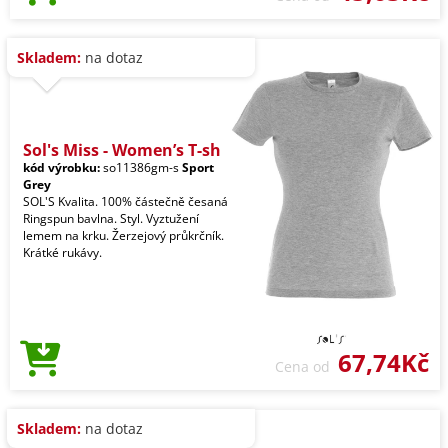
Skladem:
na dotaz
Sol's Miss - Women’s T-sh
kód výrobku:
so11386gm-s
Sport
Grey
SOL'S Kvalita. 100% částečně česaná
Ringspun bavlna. Styl. Vyztužení
lemem na krku. Žerzejový průkrčník.
Krátké rukávy.
67,74Kč
Cena od
Skladem:
na dotaz