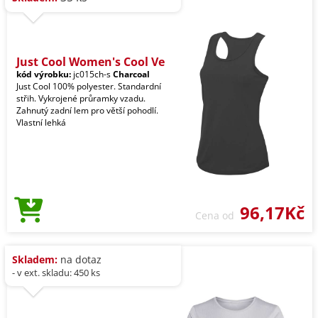
Just Cool Women's Cool Ve
kód výrobku:
jc015ch-s
Charcoal
Just Cool 100% polyester. Standardní
střih. Vykrojené průramky vzadu.
Zahnutý zadní lem pro větší pohodlí.
Vlastní lehká
96,17Kč
Cena od
Skladem:
na dotaz
- v ext. skladu: 450 ks