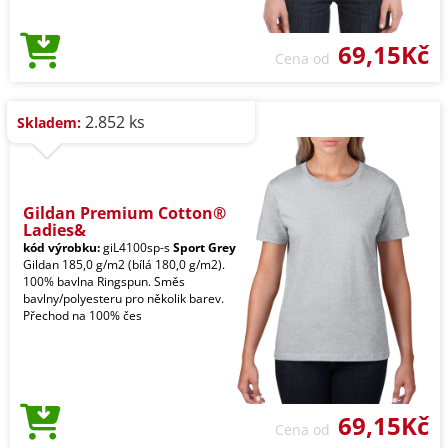
69,15Kč
Cena od
2.852 ks
Skladem:
Gildan Premium Cotton®
Ladies&
kód výrobku:
giL4100sp-s
Sport Grey
Gildan 185,0 g/m2 (bílá 180,0 g/m2).
100% bavlna Ringspun. Směs
bavlny/polyesteru pro několik barev.
Přechod na 100% čes
69,15Kč
Cena od