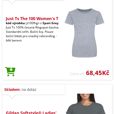
Just Ts The 100 Women's T
kód výrobku:
jt100fhgr-s
Sport Grey
Just Ts 100% česaná Ringspun bavlna.
Standardní střih. Boční švy. Pouze
boční štítek pro snadný rebranding -
bílé barevn
68,45Kč
Cena od
Skladem:
na dotaz
Gildan Softstyle® Ladies'