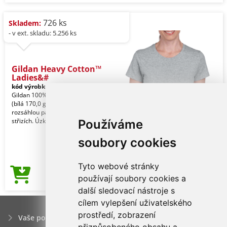
726 ks
Skladem:
- v ext. skladu: 5.256 ks
Gildan Heavy Cotton™
Ladies&#
kód výrobku:
giL5000sp-s
Sport Grey
Gildan 100% U.S. bavlna, 180,0 g/m2
(bílá 170,0 g/m2). Heavy Blend nabízí
rozsáhlou paletu barev v různých
střizích. Úzk
Používáme
soubory cookies
Tyto webové stránky
69,50Kč
používají soubory cookies a
Cena od
další sledovací nástroje s
cílem vylepšení uživatelského
prostředí, zobrazení
Vaše poptávka