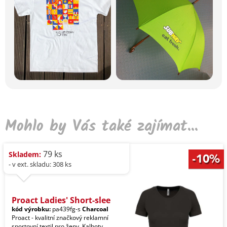
Mohlo by Vás také zajímat...
79 ks
Skladem:
- v ext. skladu: 308 ks
Proact Ladies' Short-slee
kód výrobku:
pa439fg-s
Charcoal
Proact - kvalitní značkový reklamní
sportovní textil pro ženy. Kalhoty,