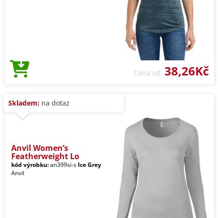
38,26Kč
Cena od
Skladem:
na dotaz
Anvil Women’s
Featherweight Lo
kód výrobku:
an399si-s
Ice Grey
Anvil