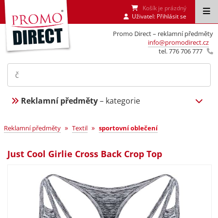
Košík je prázdný
Uživatel:
Přihlásit se
Promo Direct – reklamní předměty
info@promodirect.cz
tel. 776 706 777
Reklamní předměty
– kategorie
»
»
Reklamní předměty
Textil
sportovní oblečení
Just Cool Girlie Cross Back Crop Top