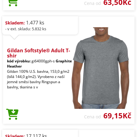
63,50Kč
Cena od
1.477 ks
Skladem:
- v ext. skladu: 5.832 ks
Gildan Softstyle® Adult T-
shir
kód výrobku:
gi64000gph-s
Graphite
Heather
Gildan 100% U.S. bavlna, 153,0 g/m2
(bílá 144,0 g/m2). Vyrobeno z naší
jemné směsi bavlny Ringspun a
bavlny, tkanina s v
69,15Kč
Cena od
17.117 ks
Skladem: