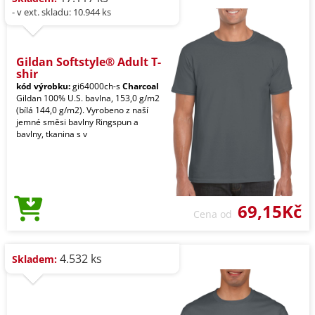
- v ext. skladu: 10.944 ks
Gildan Softstyle® Adult T-
shir
kód výrobku:
gi64000ch-s
Charcoal
Gildan 100% U.S. bavlna, 153,0 g/m2
(bílá 144,0 g/m2). Vyrobeno z naší
jemné směsi bavlny Ringspun a
bavlny, tkanina s v
69,15Kč
Cena od
4.532 ks
Skladem: