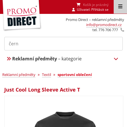
Košík je prázdný
Uživatel:
Přihlásit se
Promo Direct – reklamní předměty
info@promodirect.cz
tel. 776 706 777
Reklamní předměty
– kategorie
»
»
Reklamní předměty
Textil
sportovní oblečení
Just Cool Long Sleeve Active T