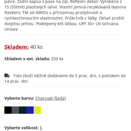
palce. Zadní kapsa v pase na zip. Reflexní detail. Vyrobeno z
15 (550ml) plastových lahví. Vlastní jemná recyklovaná tkanina
Neoteric TM od AWDis s přirozenou prodyšností a
rychleschnoucími vlastnostmi. Průkrčník z látky. Detail prošití
dvojitou jehlou. Podlepený krk látkou. UPF 30+ UV ochrana.
Unisex
Skladem:
40 ks
Skladem v ext. skladu:
250 ks
Toto zboží běžně dodáváme do 5 prac. dní, s potiskem do
14 prac. dní
Vyberte barvu:
Vyberte velikost: