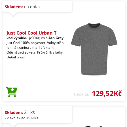
Skladem:
na dotaz
Just Cool Cool Urban T
kód výrobku:
jc004gum-s
Ash Grey
Just Cool 100% polyester. Volný střih.
Jemná tkanina s marl efektem.
Odtrhávací etiketa. Průkrčník z látky.
Detail proši
129,52Kč
Cena od
21 ks
Skladem:
- v ext. skladu: 89 ks