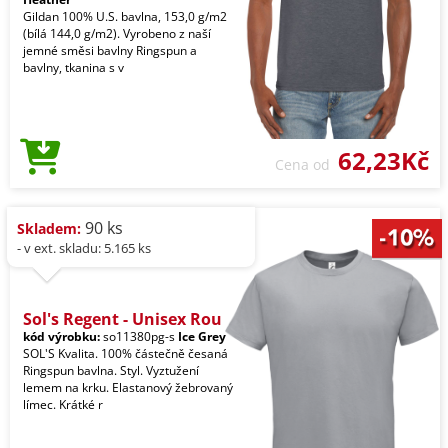
Gildan 100% U.S. bavlna, 153,0 g/m2
(bílá 144,0 g/m2). Vyrobeno z naší
jemné směsi bavlny Ringspun a
bavlny, tkanina s v
62,23Kč
Cena od
90 ks
Skladem:
- v ext. skladu: 5.165 ks
Sol's Regent - Unisex Rou
kód výrobku:
so11380pg-s
Ice Grey
SOL'S Kvalita. 100% částečně česaná
Ringspun bavlna. Styl. Vyztužení
lemem na krku. Elastanový žebrovaný
límec. Krátké r