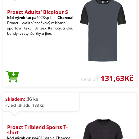
Proact Adults' Bicolour S
kód výrobku:
pa4023sp-bl-s
Charcoal
Proact - kvalitní značkový reklamní
sportovní textil. Unisex. Kalhoty, trička,
bundy, vesty, šortky a jiné.
131,63Kč
Cena od
36 ks
Skladem:
- v ext. skladu: 188 ks
Proact Triblend Sports T-
shirt
kód výrobku:
pa4011dgh-s
Charcoal