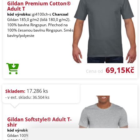
Gildan Premium Cotton®
Adult T
kód výrobku:
gi4100ch-s
Charcoal
Gildan 185,0 g/m2 (bílá 180,0 g/m2).
100% bavlna Ringspun. Přechod na
100% česanou bavlnu Ringspun. Směs
bavlny/polyeste
69,15Kč
Cena od
17.286 ks
Skladem:
- v ext. skladu: 36.504 ks
Gildan Softstyle® Adult T-
shir
kód výrobku:
gi64000sp-s
Sport Grey
Gildan 100% U.S. bavlna, 153,0 g/m2