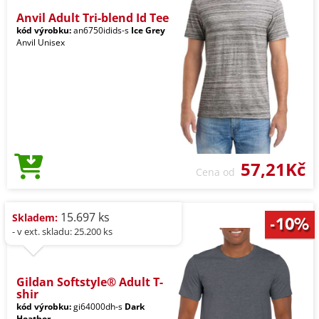
Anvil Adult Tri-blend Id Tee
kód výrobku:
an6750idids-s
Ice Grey
Anvil Unisex
57,21Kč
Cena od
15.697 ks
Skladem:
- v ext. skladu: 25.200 ks
Gildan Softstyle® Adult T-
shir
kód výrobku:
gi64000dh-s
Dark
Heather