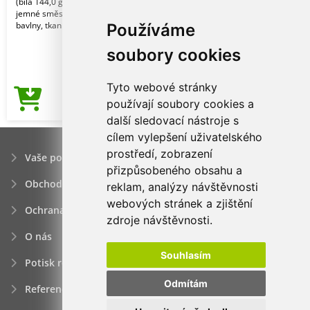
(bílá 144,0 g/m2). Vyrobeno z naší
jemné směsi bavlny Ringspun a
bavlny, tkanina s v
Používáme
soubory cookies
Tyto webové stránky
69,15Kč
používají soubory cookies a
Cena od
další sledovací nástroje s
cílem vylepšení uživatelského
prostředí, zobrazení
Vaše poptávka
přizpůsobeného obsahu a
Obchodní podmínky
reklam, analýzy návštěvnosti
webových stránek a zjištění
Ochrana osobních údajú
zdroje návštěvnosti.
O nás
Souhlasím
Potisk reklamních předmětů
Odmítám
Reference