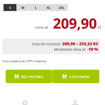
S
M
L
XL
2XL
209,90
Cena od
Kč
209,90 – 233,22 Kč
Ceny dle množství
-10 %
Množstevní sleva až
Ceny uvedeny bez DPH a dopravy.
BEZ POTISKU
S POTISKEM