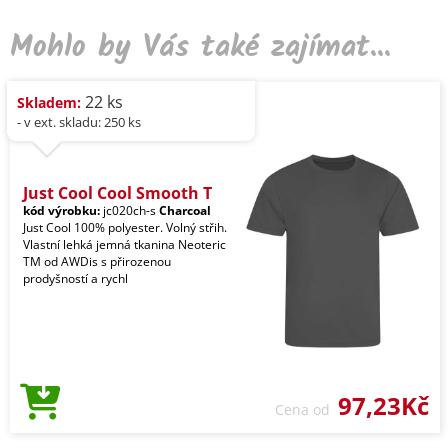
Mohlo by Vás také zajímat...
22 ks
Skladem:
- v ext. skladu: 250 ks
Just Cool Cool Smooth T
kód výrobku:
jc020ch-s
Charcoal
Just Cool 100% polyester. Volný střih.
Vlastní lehká jemná tkanina Neoteric
TM od AWDis s přirozenou
prodyšností a rychl
97,23Kč
Cena od