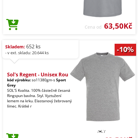
63,50Kč
Cena od
652 ks
Skladem:
- v ext. skladu: 20.644 ks
Sol's Regent - Unisex Rou
kód výrobku:
so11380gm-s
Sport
Grey
SOL'S Kvalita. 100% částečně česaná
Ringspun bavlna. Styl. Vyztužení
lemem na krku. Elastanový žebrovaný
límec. Krátké r