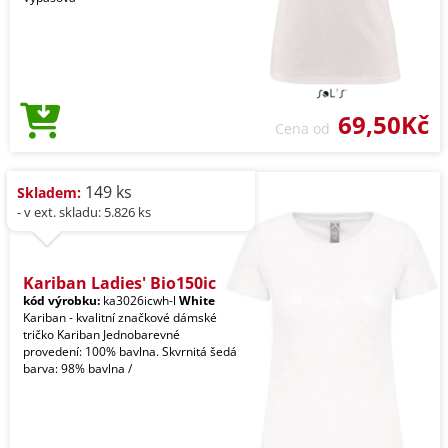
69,50Kč
Cena od
149 ks
Skladem:
- v ext. skladu: 5.826 ks
Kariban Ladies' Bio150ic
kód výrobku:
ka3026icwh-l
White
Kariban - kvalitní značkové dámské
tričko Kariban Jednobarevné
provedení: 100% bavlna. Skvrnitá šedá
barva: 98% bavlna /