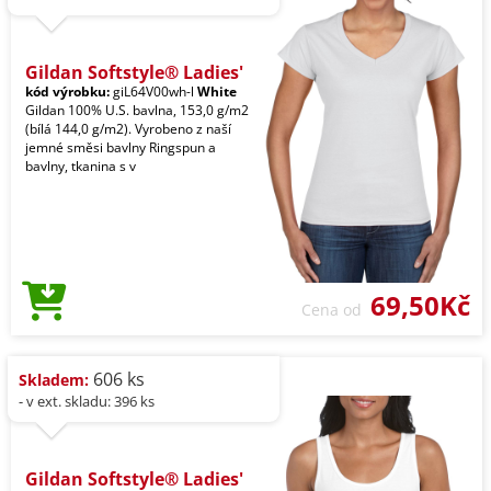
Gildan Softstyle® Ladies'
kód výrobku:
giL64V00wh-l
White
Gildan 100% U.S. bavlna, 153,0 g/m2
(bílá 144,0 g/m2). Vyrobeno z naší
jemné směsi bavlny Ringspun a
bavlny, tkanina s v
69,50Kč
Cena od
606 ks
Skladem:
- v ext. skladu: 396 ks
Gildan Softstyle® Ladies'