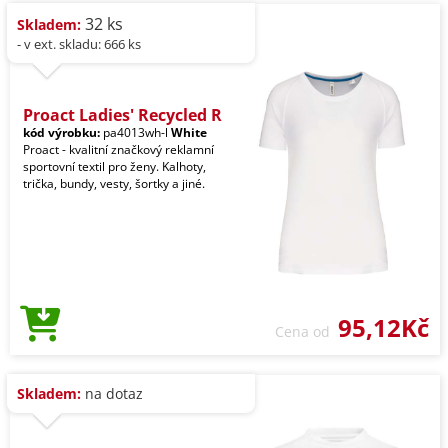
32 ks
Skladem:
- v ext. skladu: 666 ks
Proact Ladies' Recycled R
kód výrobku:
pa4013wh-l
White
Proact - kvalitní značkový reklamní
sportovní textil pro ženy. Kalhoty,
trička, bundy, vesty, šortky a jiné.
95,12Kč
Cena od
Skladem:
na dotaz