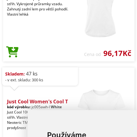
střih. Vykrojené průramky vzadu.
Zahnutý zadní lem pro větší pohodlí.
Vlastní lehká
96,17Kč
Cena od
47 ks
Skladem:
- v ext. skladu: 300 ks
Just Cool Women's Cool T
kód výrobku:
jc005awh-l
White
Just Cool 100% polyester. Standardní
střih. Vlastní lehká texturová tkanina
Neoteric TM od AWDis s přirozenou
prodyšnost
Používáme