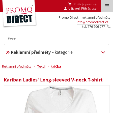
Košík je prázdný
Uživatel:
Přihlásit se
Promo Direct – reklamní předměty
info@promodirect.cz
tel. 776 706 777
Reklamní předměty
– kategorie
»
»
Reklamní předměty
Textil
trička
Kariban Ladies' Long-sleeved V-neck T-shirt