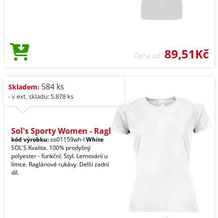
89,51Kč
Cena od
584 ks
Skladem:
- v ext. skladu: 5.878 ks
Sol's Sporty Women - Ragl
kód výrobku:
so01159wh-l
White
SOL'S Kvalita. 100% prodyšný
polyester - funkční. Styl. Lemování u
límce. Raglánové rukávy. Delší zadní
díl.