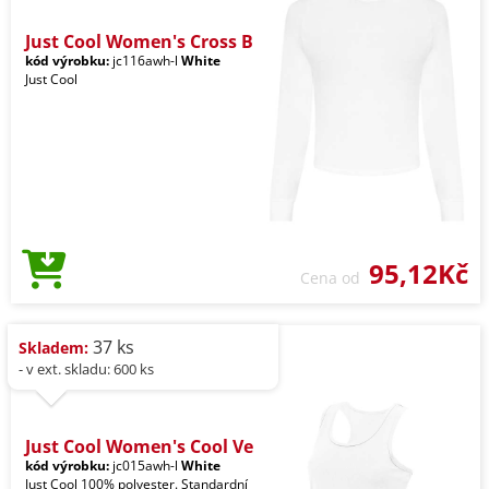
Just Cool Women's Cross B
kód výrobku:
jc116awh-l
White
Just Cool
95,12Kč
Cena od
37 ks
Skladem:
- v ext. skladu: 600 ks
Just Cool Women's Cool Ve
kód výrobku:
jc015awh-l
White
Just Cool 100% polyester. Standardní