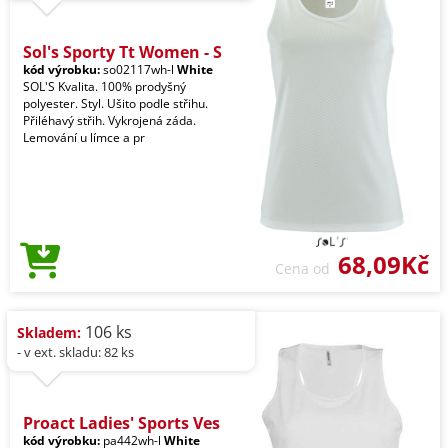
Sol's Sporty Tt Women - S
kód výrobku:
so02117wh-l
White
SOL'S Kvalita. 100% prodyšný
polyester. Styl. Ušito podle střihu.
Přiléhavý střih. Vykrojená záda.
Lemování u límce a pr
68,09Kč
Cena od
106 ks
Skladem:
- v ext. skladu: 82 ks
Proact Ladies' Sports Ves
kód výrobku:
pa442wh-l
White