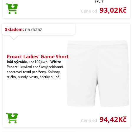
93,02Kč
Cena od
Skladem:
na dotaz
Proact Ladies' Game Short
kód výrobku:
pa1024wh-l
White
Proact - kvalitní značkový reklamní
sportovní textil pro ženy. Kalhoty,
trička, bundy, vesty, šortky a jiné.
94,42Kč
Cena od