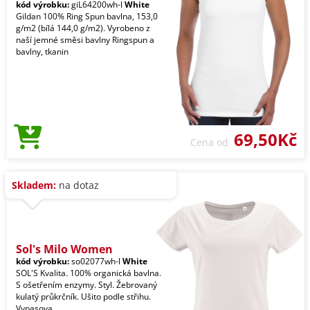
kód výrobku:
giL64200wh-l
White
Gildan 100% Ring Spun bavlna, 153,0
g/m2 (bílá 144,0 g/m2). Vyrobeno z
naší jemné směsi bavlny Ringspun a
bavlny, tkanin
69,50Kč
Cena od
Skladem:
na dotaz
Sol's Milo Women
kód výrobku:
so02077wh-l
White
SOL'S Kvalita. 100% organická bavlna.
S ošetřením enzymy. Styl. Žebrovaný
kulatý průkrčník. Ušito podle střihu.
Vypasova