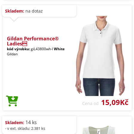
Skladem:
na dotaz
Gildan Performance®
Ladies
kód výrobku:
giL43800wh-l
White
Gildan
15,09Kč
Cena od
14 ks
Skladem:
- v ext. skladu: 2.381 ks