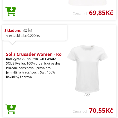
69,85Kč
Cena od
80 ks
Skladem:
- v ext. skladu: 9.220 ks
Sol's Crusader Women - Ro
kód výrobku:
so03581wh-l
White
SOL'S Kvalita. 100% organická bavlna.
Přírodní povrchová úprava pro
jemnější a hladší pocit. Styl. 100%
bavlněný žebrova
70,55Kč
Cena od