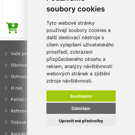
soubory cookies
Tyto webové stránky
96,17Kč
používají soubory cookies a
Cena od
další sledovací nástroje s
cílem vylepšení uživatelského
prostředí, zobrazení
Vaše poptávka
přizpůsobeného obsahu a
Obchodní podmínky
reklam, analýzy návštěvnosti
webových stránek a zjištění
Ochrana osobních údajú
zdroje návštěvnosti.
O nás
Souhlasím
Potisk reklamních předmětů
Odmítám
Reference
Upravit mé předvolby
Tiskové zprávy
Kontakt