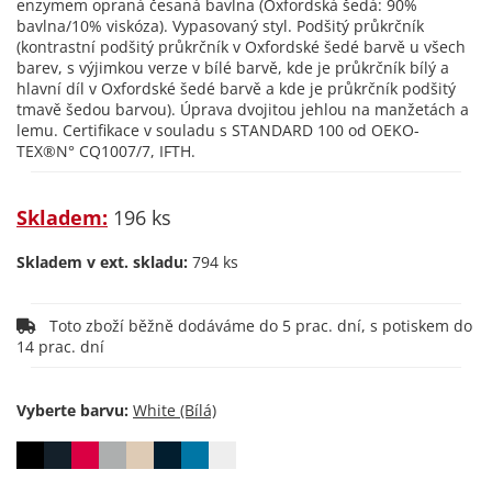
enzymem opraná česaná bavlna (Oxfordská šedá: 90%
bavlna/10% viskóza). Vypasovaný styl. Podšitý průkrčník
(kontrastní podšitý průkrčník v Oxfordské šedé barvě u všech
barev, s výjimkou verze v bílé barvě, kde je průkrčník bílý a
hlavní díl v Oxfordské šedé barvě a kde je průkrčník podšitý
tmavě šedou barvou). Úprava dvojitou jehlou na manžetách a
lemu. Certifikace v souladu s STANDARD 100 od OEKO-
TEX®N° CQ1007/7, IFTH.
Skladem:
196 ks
Skladem v ext. skladu:
794 ks
Toto zboží běžně dodáváme do 5 prac. dní, s potiskem do
14 prac. dní
Vyberte barvu: