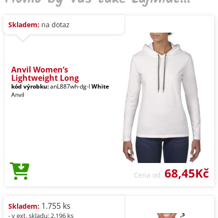
Skladem:
na dotaz
Anvil Women’s
Lightweight Long
kód výrobku:
anL887wh-dg-l
White
Anvil
68,45Kč
Cena od
1.755 ks
Skladem:
- v ext. skladu: 2.196 ks