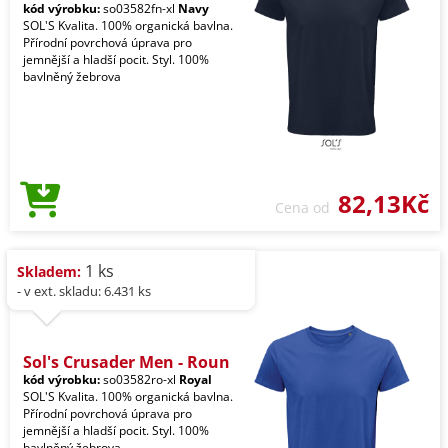
kód výrobku:
so03582fn-xl
Navy
SOL'S Kvalita. 100% organická bavlna.
Přírodní povrchová úprava pro
jemnější a hladší pocit. Styl. 100%
bavlněný žebrova
82,13Kč
Cena od
1 ks
Skladem:
- v ext. skladu: 6.431 ks
Sol's Crusader Men - Roun
kód výrobku:
so03582ro-xl
Royal
SOL'S Kvalita. 100% organická bavlna.
Přírodní povrchová úprava pro
jemnější a hladší pocit. Styl. 100%
bavlněný žebrova