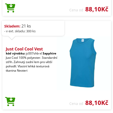
88,10Kč
Cena od
21 ks
Skladem:
- v ext. skladu: 300 ks
Just Cool Cool Vest
kód výrobku:
jc007shb-xl
Sapphire
Just Cool 100% polyester. Standardní
střih. Zahnutý zadní lem pro větší
pohodlí. Vlastní lehká texturová
tkanina Neoteri
88,10Kč
Cena od