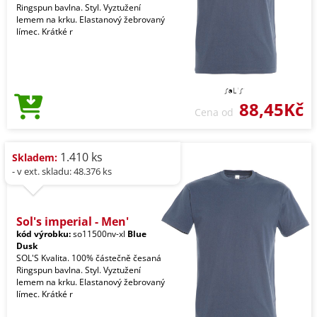
Ringspun bavlna. Styl. Vyztužení
lemem na krku. Elastanový žebrovaný
límec. Krátké r
88,45Kč
Cena od
1.410 ks
Skladem:
- v ext. skladu: 48.376 ks
Sol's imperial - Men'
kód výrobku:
so11500nv-xl
Blue
Dusk
SOL'S Kvalita. 100% částečně česaná
Ringspun bavlna. Styl. Vyztužení
lemem na krku. Elastanový žebrovaný
límec. Krátké r