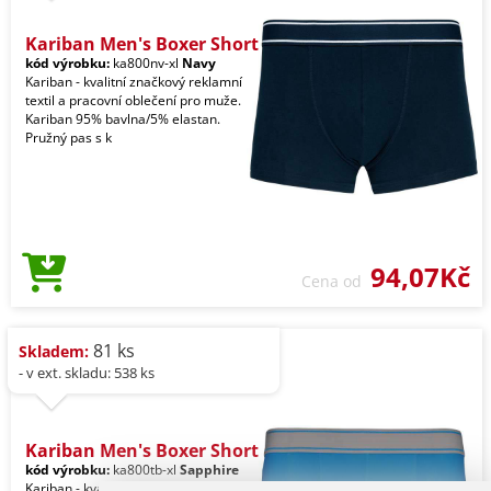
Kariban Men's Boxer Short
kód výrobku:
ka800nv-xl
Navy
Kariban - kvalitní značkový reklamní
textil a pracovní oblečení pro muže.
Kariban 95% bavlna/5% elastan.
Pružný pas s k
94,07Kč
Cena od
81 ks
Skladem:
- v ext. skladu: 538 ks
Kariban Men's Boxer Short
kód výrobku:
ka800tb-xl
Sapphire
Kariban - kvalitní značkový reklamní