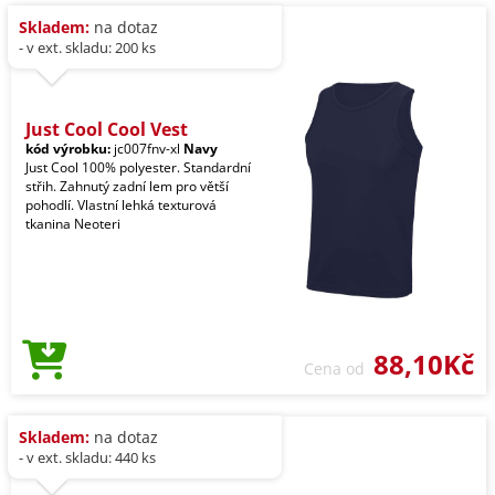
Skladem:
na dotaz
- v ext. skladu: 200 ks
Just Cool Cool Vest
kód výrobku:
jc007fnv-xl
Navy
Just Cool 100% polyester. Standardní
střih. Zahnutý zadní lem pro větší
pohodlí. Vlastní lehká texturová
tkanina Neoteri
88,10Kč
Cena od
Skladem:
na dotaz
- v ext. skladu: 440 ks