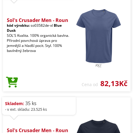
Sol's Crusader Men - Roun
kód výrobku:
so03582de-xl
Blue
Dusk
SOL'S Kvalita. 100% organická bavlna.
Přírodní povrchová úprava pro
jemnější a hladší pocit. Styl. 100%
bavlněný žebrova
82,13Kč
Cena od
35 ks
Skladem:
- v ext. skladu: 23.525 ks
Sol's Crusader Men - Roun