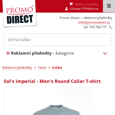
Košík je prázdný
Uživatel:
Přihlásit se
Promo Direct – reklamní předměty
info@promodirect.cz
tel. 776 706 777
Reklamní předměty
– kategorie
»
»
Reklamní předměty
Textil
trička
Sol's imperial - Men's Round Collar T-shirt