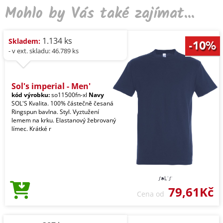
Mohlo by Vás také zajímat...
1.134 ks
Skladem:
- v ext. skladu: 46.789 ks
Sol's imperial - Men'
kód výrobku:
so11500fn-xl
Navy
SOL'S Kvalita. 100% částečně česaná
Ringspun bavlna. Styl. Vyztužení
lemem na krku. Elastanový žebrovaný
límec. Krátké r
79,61Kč
Cena od