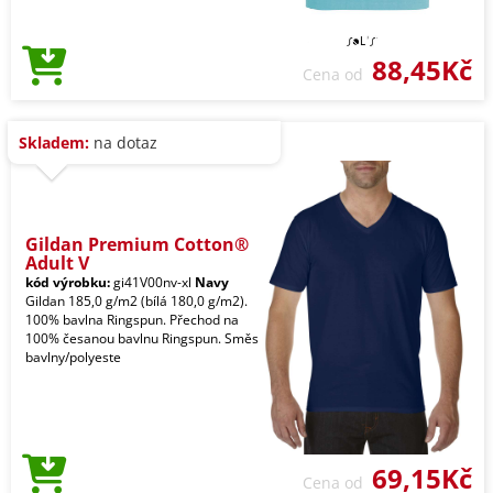
88,45Kč
Cena od
Skladem:
na dotaz
Gildan Premium Cotton®
Adult V
kód výrobku:
gi41V00nv-xl
Navy
Gildan 185,0 g/m2 (bílá 180,0 g/m2).
100% bavlna Ringspun. Přechod na
100% česanou bavlnu Ringspun. Směs
bavlny/polyeste
69,15Kč
Cena od