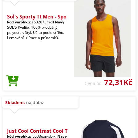
Sol's Sporty Tt Men - Spo
kód výrobku:
so02073fn-xl
Navy
SOL'S Kvalita. 100% prodyšný
polyester. Styl. Ušito podle střihu.
Lemování u límce a průramků.
72,31Kč
Cena od
Skladem:
na dotaz
Just Cool Contrast Cool T
kód výrobku:
jc003oxn-sb-xl
Navy