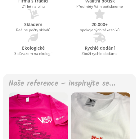
Firma s tradicí
Kvalitní potisk
21 let na trhu
Předměty Vám potiskneme
Skladem
20.000+
Reálné počty skladů
spokojených zákazníků
Ekologické
Rychlé dodání
S důrazem na ekologii
Zboží rychle dodáme
Naše reference – inspirujte se…