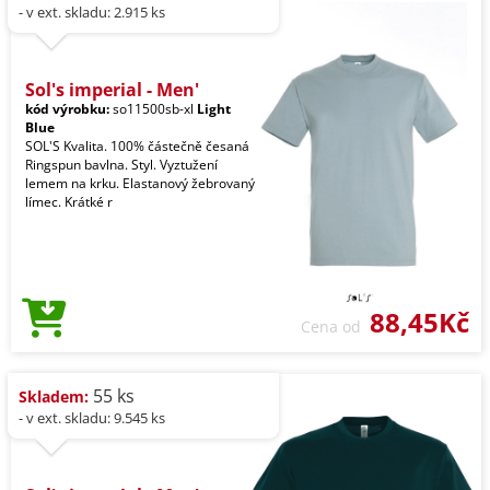
- v ext. skladu: 2.915 ks
Sol's imperial - Men'
kód výrobku:
so11500sb-xl
Light
Blue
SOL'S Kvalita. 100% částečně česaná
Ringspun bavlna. Styl. Vyztužení
lemem na krku. Elastanový žebrovaný
límec. Krátké r
88,45Kč
Cena od
55 ks
Skladem:
- v ext. skladu: 9.545 ks