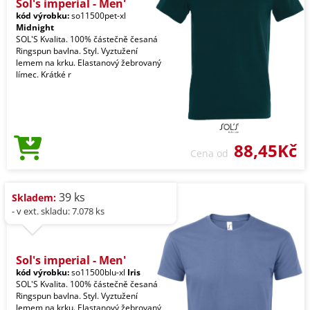
Sol's imperial - Men'
kód výrobku:
so11500pet-xl
Midnight
SOL'S Kvalita. 100% částečně česaná
Ringspun bavlna. Styl. Vyztužení
lemem na krku. Elastanový žebrovaný
límec. Krátké r
88,45Kč
Cena od
39 ks
Skladem:
- v ext. skladu: 7.078 ks
Sol's imperial - Men'
kód výrobku:
so11500blu-xl
Iris
SOL'S Kvalita. 100% částečně česaná
Ringspun bavlna. Styl. Vyztužení
lemem na krku. Elastanový žebrovaný