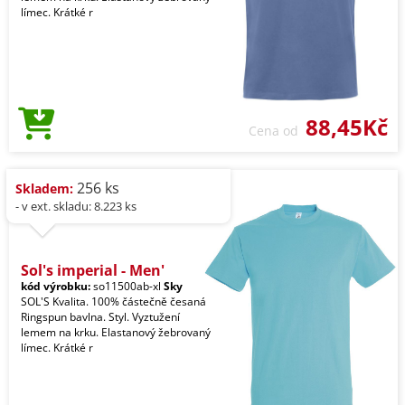
límec. Krátké r
88,45Kč
Cena od
256 ks
Skladem:
- v ext. skladu: 8.223 ks
Sol's imperial - Men'
kód výrobku:
so11500ab-xl
Sky
SOL'S Kvalita. 100% částečně česaná
Ringspun bavlna. Styl. Vyztužení
lemem na krku. Elastanový žebrovaný
límec. Krátké r