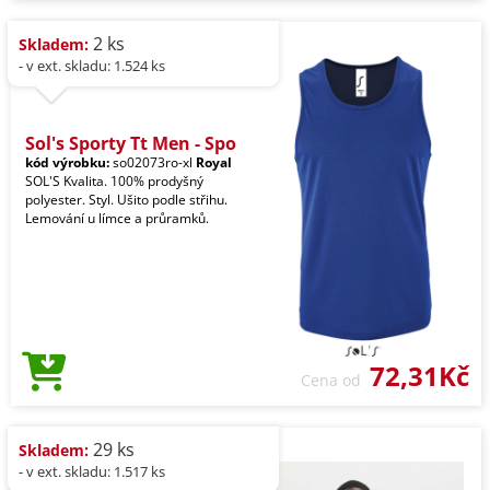
2 ks
Skladem:
- v ext. skladu: 1.524 ks
Sol's Sporty Tt Men - Spo
kód výrobku:
so02073ro-xl
Royal
SOL'S Kvalita. 100% prodyšný
polyester. Styl. Ušito podle střihu.
Lemování u límce a průramků.
72,31Kč
Cena od
29 ks
Skladem:
- v ext. skladu: 1.517 ks