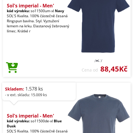
Sol's imperial - Men'
kód výrobku:
so11500um-xl
Navy
SOL'S Kvalita. 100% částečně česaná
Ringspun bavlna. Styl. Vyztužení
lemem na krku. Elastanový žebrovaný
límec. Krátké r
88,45Kč
Cena od
1.578 ks
Skladem:
- v ext. skladu: 15.009 ks
Sol's imperial - Men'
kód výrobku:
so11500de-xl
Blue
Dusk
SOL'S Kvalita. 100% částečně česaná