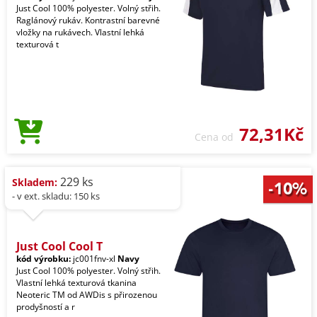
Just Cool 100% polyester. Volný střih.
Raglánový rukáv. Kontrastní barevné
vložky na rukávech. Vlastní lehká
texturová t
72,31Kč
Cena od
229 ks
Skladem:
- v ext. skladu: 150 ks
Just Cool Cool T
kód výrobku:
jc001fnv-xl
Navy
Just Cool 100% polyester. Volný střih.
Vlastní lehká texturová tkanina
Neoteric TM od AWDis s přirozenou
prodyšností a r