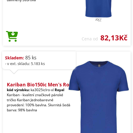
82,13Kč
Cena od
85 ks
Skladem:
- v ext. skladu: 5.183 ks
Kariban Bio150ic Men's Ro
kód výrobku:
ka3025iclro-xl
Royal
Kariban - kvalitní značkové pánské
tričko Kariban Jednobarevné
provedení: 100% bavlna. Skvrnitá šedá
barva: 98% bavlna