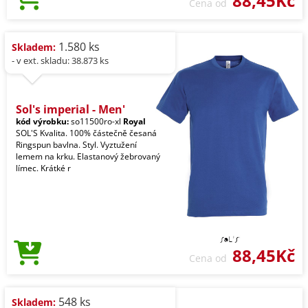
88,45Kč
Cena od
1.580 ks
Skladem:
- v ext. skladu: 38.873 ks
Sol's imperial - Men'
kód výrobku:
so11500ro-xl
Royal
SOL'S Kvalita. 100% částečně česaná
Ringspun bavlna. Styl. Vyztužení
lemem na krku. Elastanový žebrovaný
límec. Krátké r
88,45Kč
Cena od
548 ks
Skladem: