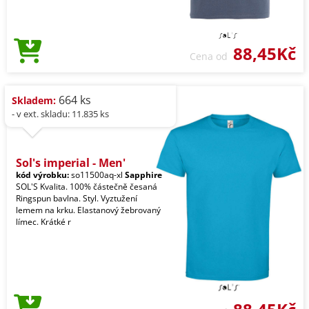
88,45Kč
Cena od
664 ks
Skladem:
- v ext. skladu: 11.835 ks
Sol's imperial - Men'
kód výrobku:
so11500aq-xl
Sapphire
SOL'S Kvalita. 100% částečně česaná
Ringspun bavlna. Styl. Vyztužení
lemem na krku. Elastanový žebrovaný
límec. Krátké r