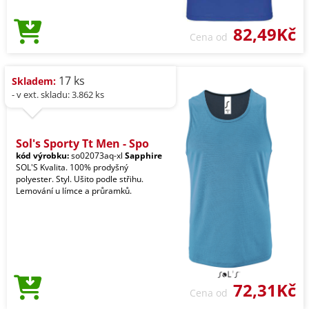
82,49Kč
Cena od
17 ks
Skladem:
- v ext. skladu: 3.862 ks
Sol's Sporty Tt Men - Spo
kód výrobku:
so02073aq-xl
Sapphire
SOL'S Kvalita. 100% prodyšný
polyester. Styl. Ušito podle střihu.
Lemování u límce a průramků.
72,31Kč
Cena od