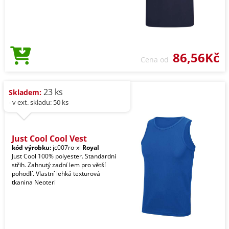
86,56Kč
Cena od
23 ks
Skladem:
- v ext. skladu: 50 ks
Just Cool Cool Vest
kód výrobku:
jc007ro-xl
Royal
Just Cool 100% polyester. Standardní
střih. Zahnutý zadní lem pro větší
pohodlí. Vlastní lehká texturová
tkanina Neoteri