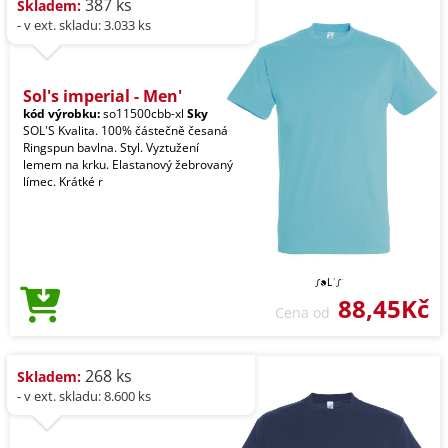
387 ks
Skladem:
- v ext. skladu: 3.033 ks
Sol's imperial - Men'
kód výrobku:
so11500cbb-xl
Sky
SOL'S Kvalita. 100% částečně česaná
Ringspun bavlna. Styl. Vyztužení
lemem na krku. Elastanový žebrovaný
límec. Krátké r
88,45Kč
Cena od
268 ks
Skladem:
- v ext. skladu: 8.600 ks