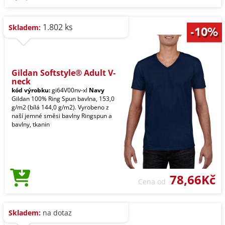
1.802 ks
Skladem:
Gildan Softstyle® Adult V-
neck
kód výrobku:
gi64V00nv-xl
Navy
Gildan 100% Ring Spun bavlna, 153,0
g/m2 (bílá 144,0 g/m2). Vyrobeno z
naší jemné směsi bavlny Ringspun a
bavlny, tkanin
78,66Kč
Cena od
Skladem:
na dotaz