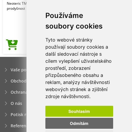
Neoteric TM od AWDis s přirozenou
prodyšnost
Používáme
soubory cookies
Tyto webové stránky
96,17Kč
používají soubory cookies a
Cena od
další sledovací nástroje s
cílem vylepšení uživatelského
prostředí, zobrazení
Vaše poptávka
přizpůsobeného obsahu a
Obchodní podmínky
reklam, analýzy návštěvnosti
webových stránek a zjištění
Ochrana osobních údajú
zdroje návštěvnosti.
O nás
Souhlasím
Potisk reklamních předmětů
Odmítám
Reference