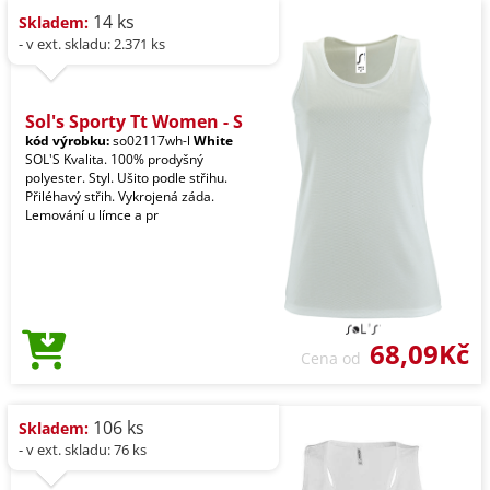
14 ks
Skladem:
- v ext. skladu: 2.371 ks
Sol's Sporty Tt Women - S
kód výrobku:
so02117wh-l
White
SOL'S Kvalita. 100% prodyšný
polyester. Styl. Ušito podle střihu.
Přiléhavý střih. Vykrojená záda.
Lemování u límce a pr
68,09Kč
Cena od
106 ks
Skladem:
- v ext. skladu: 76 ks