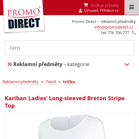
Košík je prázdný
Uživatel:
Přihlásit se
Promo Direct – reklamní předměty
info@promodirect.cz
tel. 776 706 777
Reklamní předměty
– kategorie
»
»
Reklamní předměty
Textil
trička
Kariban Ladies’ Long-sleeved Breton Stripe
Top