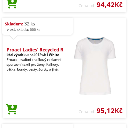
94,42Kč
Cena od
32 ks
Skladem:
- v ext. skladu: 666 ks
Proact Ladies' Recycled R
kód výrobku:
pa4013wh-l
White
Proact - kvalitní značkový reklamní
sportovní textil pro ženy. Kalhoty,
trička, bundy, vesty, šortky a jiné.
95,12Kč
Cena od