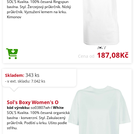
SOL'S Kvalita. 100% česaná Ringspun
bavlna. Styl. Žerzejový průkrčník. Nízký
průkrčník. Vyztužení lemem na krku.
Kimonov
187,08Kč
Cena od
343 ks
Skladem:
- v ext. skladu: 7.042 ks
Sol's Boxy Women's O
kód výrobku:
so03807wh-l
White
SOL'S Kvalita. 100% česaná organická
bavlna - konverzní. Styl. Zakulacený
průkrčník. Podšití u krku. Ušito podle
střihu.