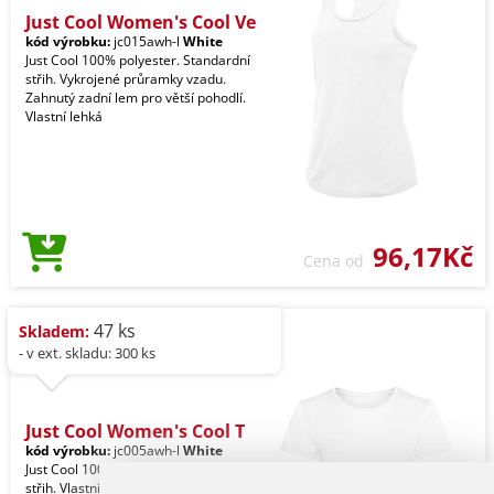
Just Cool Women's Cool Ve
kód výrobku:
jc015awh-l
White
Just Cool 100% polyester. Standardní
střih. Vykrojené průramky vzadu.
Zahnutý zadní lem pro větší pohodlí.
Vlastní lehká
96,17Kč
Cena od
47 ks
Skladem:
- v ext. skladu: 300 ks
Just Cool Women's Cool T
kód výrobku:
jc005awh-l
White
Just Cool 100% polyester. Standardní
střih. Vlastní lehká texturová tkanina