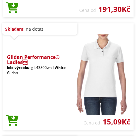
191,30Kč
Cena od
Skladem:
na dotaz
Gildan Performance®
Ladies
kód výrobku:
giL43800wh-l
White
Gildan
15,09Kč
Cena od