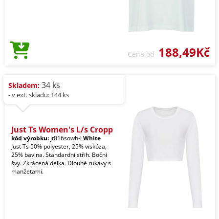
188,49Kč
Cena od
34 ks
Skladem:
- v ext. skladu: 144 ks
Just Ts Women's L/s Cropp
kód výrobku:
jt016sowh-l
White
Just Ts 50% polyester, 25% viskóza,
25% bavlna. Standardní střih. Boční
švy. Zkrácená délka. Dlouhé rukávy s
manžetami.