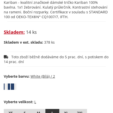
Kariban - kvalitní značkové dámské tričko Kariban 100%
bavlna. 1x1 žebrování. Kulatý průkrčník. Kontrastní stehování
na rameni. Boční rozparky. Certifikace v souladu s STANDARD
100 od OEKO-TEX®N° CQ1007/7, IFTH.
Skladem:
14 ks
Skladem v ext. skladu:
378 ks
Toto zboží běžně dodáváme do 5 prac. dní, s potiskem do
14 prac. dní
Vyberte barvu:
Vyberte velikost:
XS
S
M
L
XL
2XL