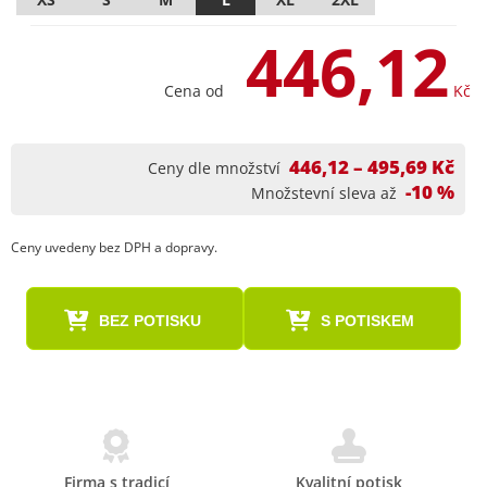
446,12
Cena od
Kč
446,12 – 495,69 Kč
Ceny dle množství
-10 %
Množstevní sleva až
Ceny uvedeny bez DPH a dopravy.
BEZ POTISKU
S POTISKEM
Firma s tradicí
Kvalitní potisk