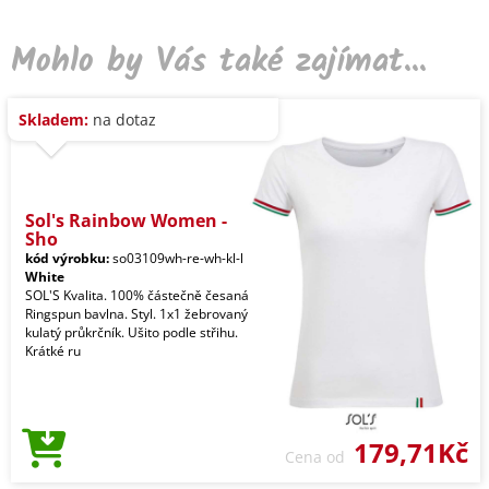
Mohlo by Vás také zajímat...
Skladem:
na dotaz
Sol's Rainbow Women -
Sho
kód výrobku:
so03109wh-re-wh-kl-l
White
SOL'S Kvalita. 100% částečně česaná
Ringspun bavlna. Styl. 1x1 žebrovaný
kulatý průkrčník. Ušito podle střihu.
Krátké ru
179,71Kč
Cena od