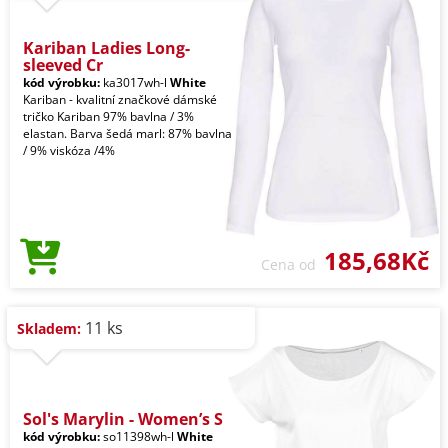
Kariban Ladies Long-
sleeved Cr
kód výrobku:
ka3017wh-l
White
Kariban - kvalitní značkové dámské
tričko Kariban 97% bavlna / 3%
elastan. Barva šedá marl: 87% bavlna
/ 9% viskóza /4%
185,68Kč
Cena od
11 ks
Skladem:
Sol's Marylin - Women’s S
kód výrobku:
so11398wh-l
White