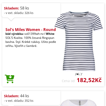
58 ks
Skladem:
- v ext. skladu: 326 ks
Sol's Miles Women - Round
kód výrobku:
so01399wh-nv-l
White
SOL'S Kvalita. 100% česaná Ringspun
bavlna. Styl. Krátké rukávy. Ušito podle
střihu. Výstřih z šambré.
182,52Kč
Cena od
44 ks
Skladem:
- v ext. skladu: 352 ks