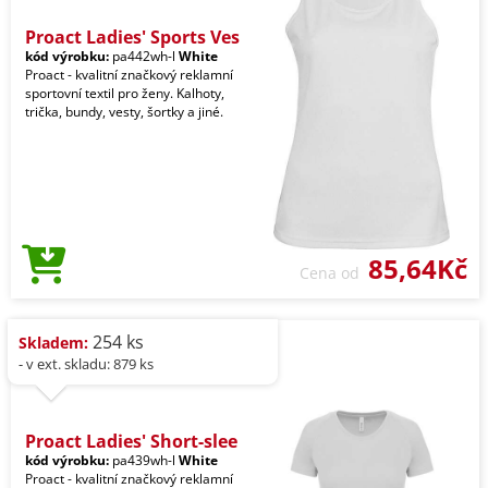
Proact Ladies' Sports Ves
kód výrobku:
pa442wh-l
White
Proact - kvalitní značkový reklamní
sportovní textil pro ženy. Kalhoty,
trička, bundy, vesty, šortky a jiné.
85,64Kč
Cena od
254 ks
Skladem:
- v ext. skladu: 879 ks
Proact Ladies' Short-slee
kód výrobku:
pa439wh-l
White
Proact - kvalitní značkový reklamní