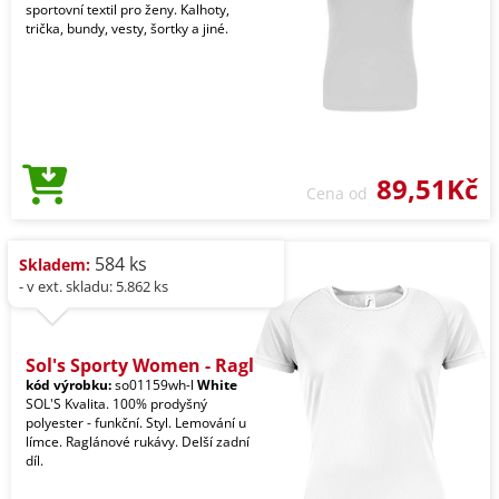
sportovní textil pro ženy. Kalhoty,
trička, bundy, vesty, šortky a jiné.
89,51Kč
Cena od
584 ks
Skladem:
- v ext. skladu: 5.862 ks
Sol's Sporty Women - Ragl
kód výrobku:
so01159wh-l
White
SOL'S Kvalita. 100% prodyšný
polyester - funkční. Styl. Lemování u
límce. Raglánové rukávy. Delší zadní
díl.