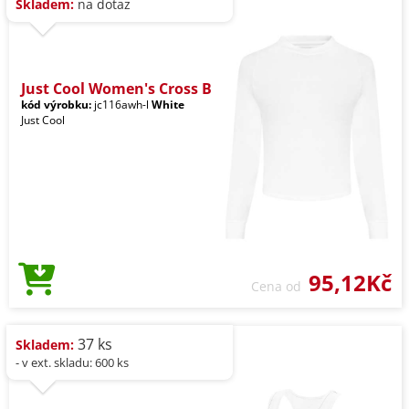
Skladem:
na dotaz
Just Cool Women's Cross B
kód výrobku:
jc116awh-l
White
Just Cool
95,12Kč
Cena od
37 ks
Skladem:
- v ext. skladu: 600 ks