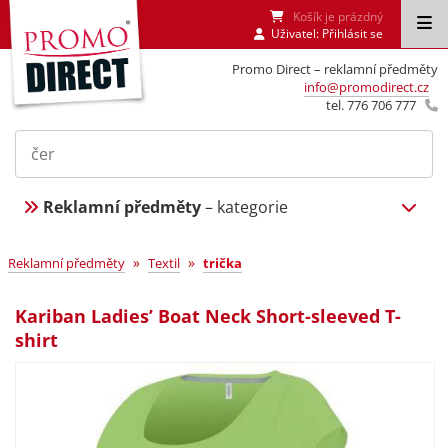
Košík je prázdný
Uživatel:
Přihlásit se
Promo Direct – reklamní předměty
info@promodirect.cz
tel. 776 706 777
Reklamní předměty
– kategorie
»
»
Reklamní předměty
Textil
trička
Kariban Ladies’ Boat Neck Short-sleeved T-
shirt