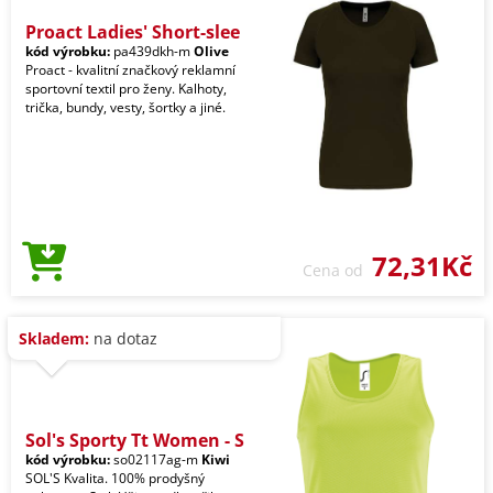
Proact Ladies' Short-slee
kód výrobku:
pa439dkh-m
Olive
Proact - kvalitní značkový reklamní
sportovní textil pro ženy. Kalhoty,
trička, bundy, vesty, šortky a jiné.
72,31Kč
Cena od
Skladem:
na dotaz
Sol's Sporty Tt Women - S
kód výrobku:
so02117ag-m
Kiwi
SOL'S Kvalita. 100% prodyšný