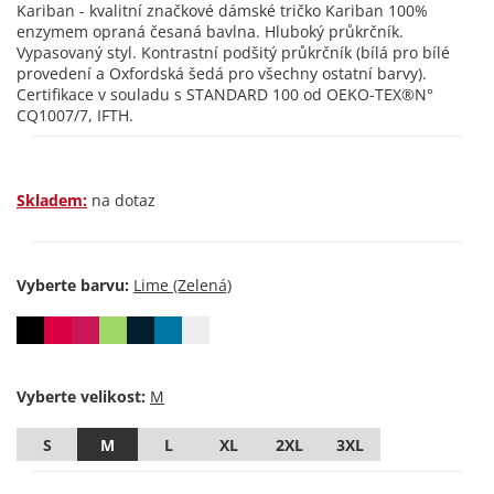
Kariban - kvalitní značkové dámské tričko Kariban 100%
enzymem opraná česaná bavlna. Hluboký průkrčník.
Vypasovaný styl. Kontrastní podšitý průkrčník (bílá pro bílé
provedení a Oxfordská šedá pro všechny ostatní barvy).
Certifikace v souladu s STANDARD 100 od OEKO-TEX®N°
CQ1007/7, IFTH.
Skladem:
na dotaz
Vyberte barvu:
Vyberte velikost:
S
M
L
XL
2XL
3XL