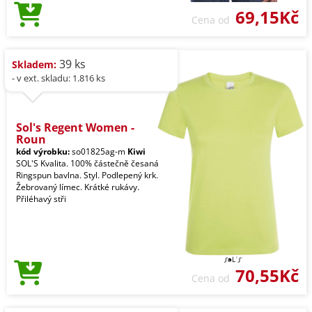
69,15Kč
Cena od
39 ks
Skladem:
- v ext. skladu: 1.816 ks
Sol's Regent Women -
Roun
kód výrobku:
so01825ag-m
Kiwi
SOL'S Kvalita. 100% částečně česaná
Ringspun bavlna. Styl. Podlepený krk.
Žebrovaný límec. Krátké rukávy.
Přiléhavý stři
70,55Kč
Cena od