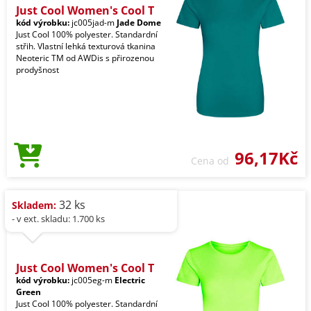
Just Cool Women's Cool T
kód výrobku:
jc005jad-m
Jade Dome
Just Cool 100% polyester. Standardní
střih. Vlastní lehká texturová tkanina
Neoteric TM od AWDis s přirozenou
prodyšnost
96,17Kč
Cena od
32 ks
Skladem:
- v ext. skladu: 1.700 ks
Just Cool Women's Cool T
kód výrobku:
jc005eg-m
Electric
Green
Just Cool 100% polyester. Standardní