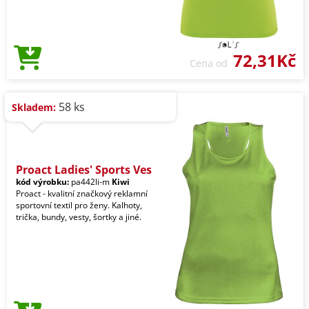
72,31Kč
Cena od
58 ks
Skladem:
Proact Ladies' Sports Ves
kód výrobku:
pa442li-m
Kiwi
Proact - kvalitní značkový reklamní
sportovní textil pro ženy. Kalhoty,
trička, bundy, vesty, šortky a jiné.