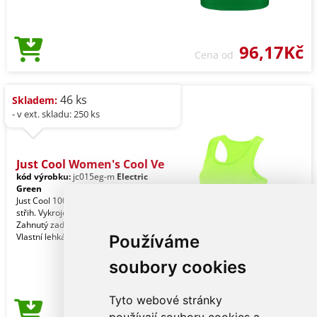
96,17Kč
Cena od
46 ks
Skladem:
- v ext. skladu: 250 ks
Just Cool Women's Cool Ve
kód výrobku:
jc015eg-m
Electric
Green
Just Cool 100% polyester. Standardní
střih. Vykrojené průramky vzadu.
Zahnutý zadní lem pro větší pohodlí.
Vlastní lehká
Používáme
soubory cookies
Tyto webové stránky
96,17Kč