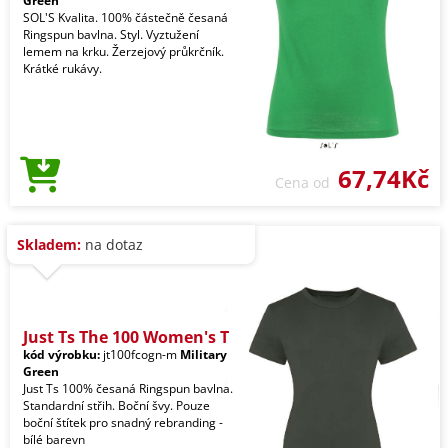
Green
SOL'S Kvalita. 100% částečně česaná
Ringspun bavlna. Styl. Vyztužení
lemem na krku. Žerzejový průkrčník.
Krátké rukávy.
67,74Kč
Cena od
Skladem:
na dotaz
Just Ts The 100 Women's T
kód výrobku:
jt100fcogn-m
Military
Green
Just Ts 100% česaná Ringspun bavlna.
Standardní střih. Boční švy. Pouze
boční štítek pro snadný rebranding -
bílé barevn