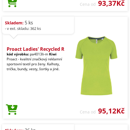
93,37Kč
Cena od
5 ks
Skladem:
- v ext. skladu: 362 ks
Proact Ladies' Recycled R
kód výrobku:
pa4013li-m
Kiwi
Proact - kvalitní značkový reklamní
sportovní textil pro ženy. Kalhoty,
trička, bundy, vesty, šortky a jiné.
95,12Kč
Cena od