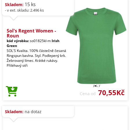
15 ks
Skladem:
- v ext. skladu: 2.496 ks
Sol's Regent Women -
Roun
kód výrobku:
so01825kl-m
Irish
Green
SOL'S Kvalita. 100% částečně česaná
Ringspun bavlna. Styl. Podlepený krk.
Žebrovaný límec. Krátké rukávy.
Přiléhavý stři
70,55Kč
Cena od
Skladem:
na dotaz