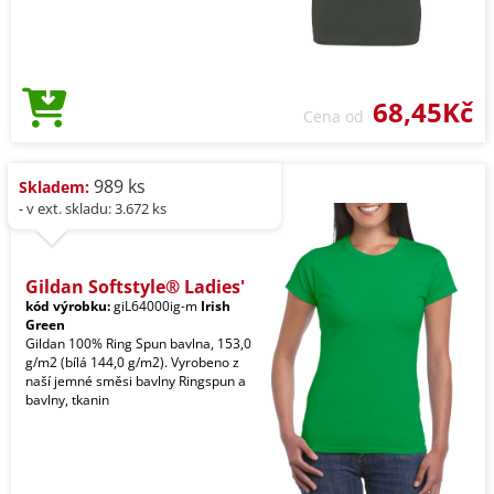
68,45Kč
Cena od
989 ks
Skladem:
- v ext. skladu: 3.672 ks
Gildan Softstyle® Ladies'
kód výrobku:
giL64000ig-m
Irish
Green
Gildan 100% Ring Spun bavlna, 153,0
g/m2 (bílá 144,0 g/m2). Vyrobeno z
naší jemné směsi bavlny Ringspun a
bavlny, tkanin