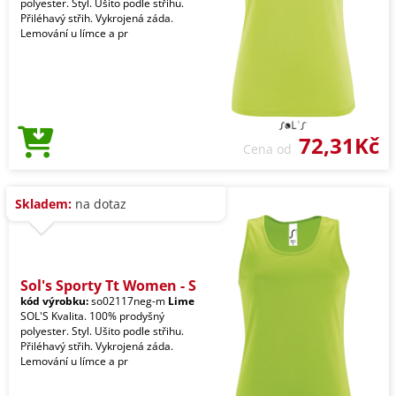
polyester. Styl. Ušito podle střihu.
Přiléhavý střih. Vykrojená záda.
Lemování u límce a pr
72,31Kč
Cena od
Skladem:
na dotaz
Sol's Sporty Tt Women - S
kód výrobku:
so02117neg-m
Lime
SOL'S Kvalita. 100% prodyšný
polyester. Styl. Ušito podle střihu.
Přiléhavý střih. Vykrojená záda.
Lemování u límce a pr