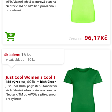
střih. Vlastní lehká texturová tkanina
Neoteric TM od AWDis s přirozenou
prodyšnost
96,17Kč
Cena od
16 ks
Skladem:
- v ext. skladu: 150 ks
Just Cool Women's Cool T
kód výrobku:
jc005kl-m
Irish Green
Just Cool 100% polyester. Standardní
střih. Vlastní lehká texturová tkanina
Neoteric TM od AWDis s přirozenou
prodyšnost