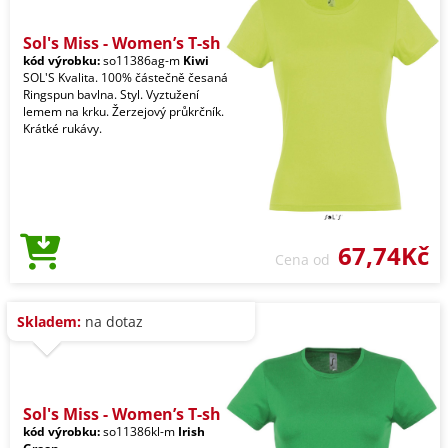
Sol's Miss - Women’s T-sh
kód výrobku:
so11386ag-m
Kiwi
SOL'S Kvalita. 100% částečně česaná
Ringspun bavlna. Styl. Vyztužení
lemem na krku. Žerzejový průkrčník.
Krátké rukávy.
67,74Kč
Cena od
Skladem:
na dotaz
Sol's Miss - Women’s T-sh
kód výrobku:
so11386kl-m
Irish