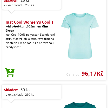
26 ks
Skladem:
- v ext. skladu: 250 ks
Just Cool Women's Cool T
kód výrobku:
jc005min-m
Mint
Green
Just Cool 100% polyester. Standardní
střih. Vlastní lehká texturová tkanina
Neoteric TM od AWDis s přirozenou
prodyšnost
96,17Kč
Cena od
30 ks
Skladem:
- v ext. skladu: 250 ks