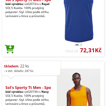
kód výrobku:
so02073ro-s
Royal
SOL'S Kvalita. 100% prodyšný
polyester. Styl. Ušito podle střihu.
Lemování u límce a průramků.
72,31Kč
Cena od
22 ks
Skladem:
- v ext. skladu: 247 ks
Sol's Sporty Tt Men - Spo
kód výrobku:
so02073fn-s
Navy
SOL'S Kvalita. 100% prodyšný
polyester. Styl. Ušito podle střihu.
Lemování u límce a průramků.