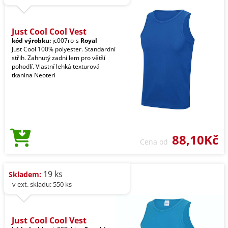
Just Cool Cool Vest
kód výrobku:
jc007ro-s
Royal
Just Cool 100% polyester. Standardní
střih. Zahnutý zadní lem pro větší
pohodlí. Vlastní lehká texturová
tkanina Neoteri
88,10Kč
Cena od
19 ks
Skladem:
- v ext. skladu: 550 ks
Just Cool Cool Vest