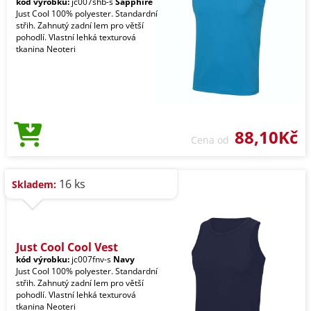
kód výrobku:
jc007shb-s
Sapphire
Just Cool 100% polyester. Standardní
střih. Zahnutý zadní lem pro větší
pohodlí. Vlastní lehká texturová
tkanina Neoteri
88,10Kč
Cena od
16 ks
Skladem:
Just Cool Cool Vest
kód výrobku:
jc007fnv-s
Navy
Just Cool 100% polyester. Standardní
střih. Zahnutý zadní lem pro větší
pohodlí. Vlastní lehká texturová
tkanina Neoteri