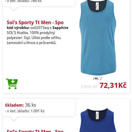
- v ext. skladu: 786 ks
Sol's Sporty Tt Men - Spo
kód výrobku:
so02073aq-s
Sapphire
SOL'S Kvalita. 100% prodyšný
polyester. Styl. Ušito podle střihu.
Lemování u límce a průramků.
72,31Kč
Cena od
36 ks
Skladem:
- v ext. skladu: 1.091 ks
Sol's Sporty Tt Men - Spo