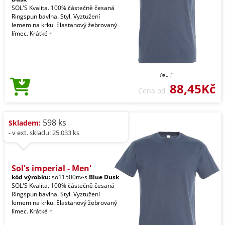
SOL'S Kvalita. 100% částečně česaná
Ringspun bavlna. Styl. Vyztužení
lemem na krku. Elastanový žebrovaný
límec. Krátké r
88,45Kč
Cena od
598 ks
Skladem:
- v ext. skladu: 25.033 ks
Sol's imperial - Men'
kód výrobku:
so11500nv-s
Blue Dusk
SOL'S Kvalita. 100% částečně česaná
Ringspun bavlna. Styl. Vyztužení
lemem na krku. Elastanový žebrovaný
límec. Krátké r