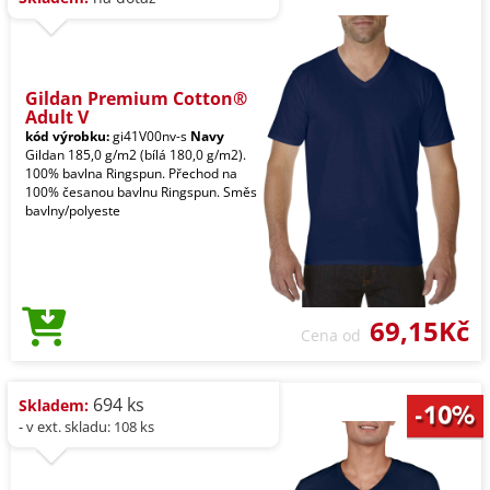
Gildan Premium Cotton®
Adult V
kód výrobku:
gi41V00nv-s
Navy
Gildan 185,0 g/m2 (bílá 180,0 g/m2).
100% bavlna Ringspun. Přechod na
100% česanou bavlnu Ringspun. Směs
bavlny/polyeste
69,15Kč
Cena od
694 ks
Skladem:
- v ext. skladu: 108 ks