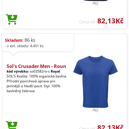
82,13Kč
Cena od
86 ks
Skladem:
- v ext. skladu: 4.451 ks
Sol's Crusader Men - Roun
kód výrobku:
so03582ro-s
Royal
SOL'S Kvalita. 100% organická bavlna.
Přírodní povrchová úprava pro
jemnější a hladší pocit. Styl. 100%
bavlněný žebrova
82,13Kč
Cena od