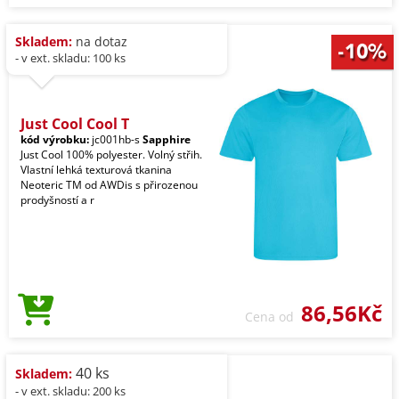
Skladem:
na dotaz
- v ext. skladu: 100 ks
Just Cool Cool T
kód výrobku:
jc001hb-s
Sapphire
Just Cool 100% polyester. Volný střih.
Vlastní lehká texturová tkanina
Neoteric TM od AWDis s přirozenou
prodyšností a r
86,56Kč
Cena od
40 ks
Skladem:
- v ext. skladu: 200 ks