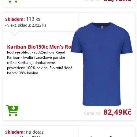
113 ks
Skladem:
- v ext. skladu: 2.022 ks
Kariban Bio150ic Men's Ro
kód výrobku:
ka3025iclro-s
Royal
Kariban - kvalitní značkové pánské
tričko Kariban Jednobarevné
provedení: 100% bavlna. Skvrnitá šedá
barva: 98% bavlna
82,49Kč
Cena od
Skladem:
na dotaz