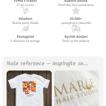
Firma s tradicí
Kvalitní potisk
21 let na trhu
Předměty Vám potiskneme
Skladem
20.000+
Reálné počty skladů
spokojených zákazníků
Ekologické
Rychlé dodání
S důrazem na ekologii
Zboží rychle dodáme
Naše reference – inspirujte se…