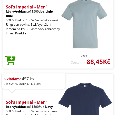
Sol's imperial - Men'
kód výrobku:
so11500sb-s
Light
Blue
SOL'S Kvalita. 100% částečně česaná
Ringspun bavlna. Styl. Vyztužení
lemem na krku. Elastanový žebrovaný
límec. Krátké r
88,45Kč
Cena od
457 ks
Skladem:
- v ext. skladu: 46.635 ks
Sol's imperial - Men'
kód výrobku:
so11500fn-s
Navy
SOL'S Kvalita. 100% částečně česaná