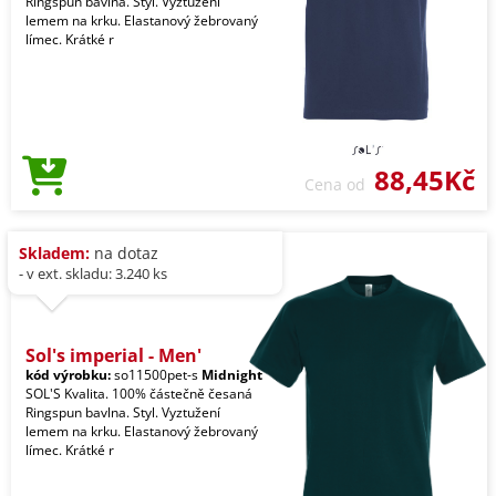
Ringspun bavlna. Styl. Vyztužení
lemem na krku. Elastanový žebrovaný
límec. Krátké r
88,45Kč
Cena od
Skladem:
na dotaz
- v ext. skladu: 3.240 ks
Sol's imperial - Men'
kód výrobku:
so11500pet-s
Midnight
SOL'S Kvalita. 100% částečně česaná
Ringspun bavlna. Styl. Vyztužení
lemem na krku. Elastanový žebrovaný
límec. Krátké r