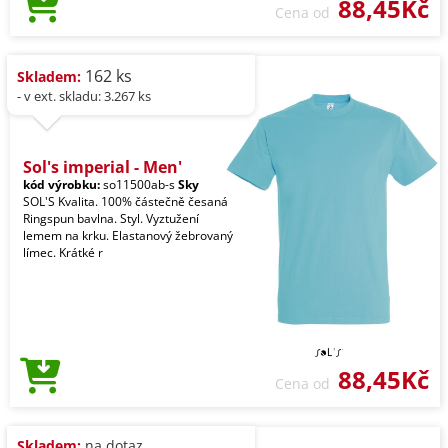
88,45Kč
Cena od
162 ks
Skladem:
- v ext. skladu: 3.267 ks
Sol's imperial - Men'
kód výrobku:
so11500ab-s
Sky
SOL'S Kvalita. 100% částečně česaná
Ringspun bavlna. Styl. Vyztužení
lemem na krku. Elastanový žebrovaný
límec. Krátké r
88,45Kč
Cena od
Skladem:
na dotaz