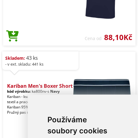
88,10Kč
Cena od
43 ks
Skladem:
- v ext. skladu: 441 ks
Kariban Men's Boxer Short
kód výrobku:
ka800nv-s
Navy
Kariban - kvalitní značkový reklamní
textil a pracovní oblečení pro muže.
Kariban 95% bavlna/5% elastan.
Pružný pas s k
Používáme
soubory cookies