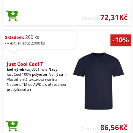
72,31Kč
Cena od
260 ks
Skladem:
- v ext. skladu: 2.000 ks
Just Cool Cool T
kód výrobku:
jc001fnv-s
Navy
Just Cool 100% polyester. Volný střih.
Vlastní lehká texturová tkanina
Neoteric TM od AWDis s přirozenou
prodyšností a r
86,56Kč
Cena od