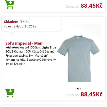
88,45Kč
Cena od
95 ks
Skladem:
- v ext. skladu: 3.176 ks
Sol's imperial - Men'
kód výrobku:
so11500ib-s
Light Blue
SOL'S Kvalita. 100% částečně česaná
Ringspun bavlna. Styl. Vyztužení
lemem na krku. Elastanový žebrovaný
límec. Krátké r
88,45Kč
Cena od