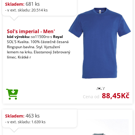
681 ks
Skladem:
- v ext. skladu: 20.514 ks
Sol's imperial - Men'
kód výrobku:
so11500ro-s
Royal
SOL'S Kvalita. 100% částečně česaná
Ringspun bavlna. Styl. Vyztužení
lemem na krku. Elastanový žebrovaný
límec. Krátké r
88,45Kč
Cena od
463 ks
Skladem:
- v ext. skladu: 1.639 ks