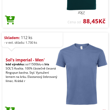
88,45Kč
Cena od
112 ks
Skladem:
- v ext. skladu: 1.730 ks
Sol's imperial - Men'
kód výrobku:
so11500blu-s
Iris
SOL'S Kvalita. 100% částečně česaná
Ringspun bavlna. Styl. Vyztužení
lemem na krku. Elastanový žebrovaný
límec. Krátké r