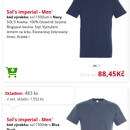
Sol's imperial - Men'
kód výrobku:
so11500um-s
Navy
SOL'S Kvalita. 100% částečně česaná
Ringspun bavlna. Styl. Vyztužení
lemem na krku. Elastanový žebrovaný
límec. Krátké r
88,45Kč
Cena od
483 ks
Skladem:
- v ext. skladu: 1.552 ks
Sol's imperial - Men'
kód výrobku:
so11500de-s
Blue
Dusk