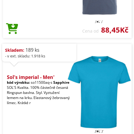
88,45Kč
Cena od
189 ks
Skladem:
- v ext. skladu: 1.918 ks
Sol's imperial - Men'
kód výrobku:
so11500aq-s
Sapphire
SOL'S Kvalita. 100% částečně česaná
Ringspun bavlna. Styl. Vyztužení
lemem na krku. Elastanový žebrovaný
límec. Krátké r