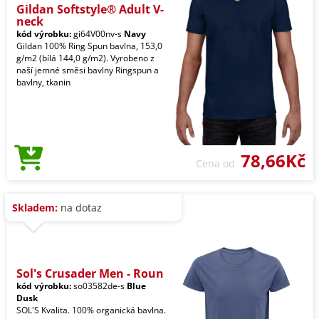
Gildan Softstyle® Adult V-
neck
kód výrobku:
gi64V00nv-s
Navy
Gildan 100% Ring Spun bavlna, 153,0
g/m2 (bílá 144,0 g/m2). Vyrobeno z
naší jemné směsi bavlny Ringspun a
bavlny, tkanin
78,66Kč
Cena od
Skladem:
na dotaz
Sol's Crusader Men - Roun
kód výrobku:
so03582de-s
Blue
Dusk
SOL'S Kvalita. 100% organická bavlna.