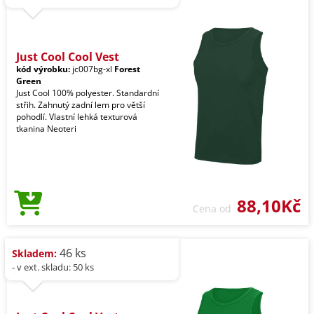
Just Cool Cool Vest
kód výrobku:
jc007bg-xl
Forest
Green
Just Cool 100% polyester. Standardní
střih. Zahnutý zadní lem pro větší
pohodlí. Vlastní lehká texturová
tkanina Neoteri
88,10Kč
Cena od
46 ks
Skladem:
- v ext. skladu: 50 ks