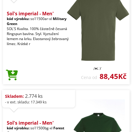
Sol's imperial - Men'
kód výrobku:
so11500ar-xl
Military
Green
SOL'S Kvalita. 100% částečně česaná
Ringspun bavlna. Styl. Vyztužení
lemem na krku. Elastanový žebrovaný
límec. Krátké r
88,45Kč
Cena od
2.774 ks
Skladem:
- v ext. skladu: 17.349 ks
Sol's imperial - Men'
kód výrobku:
so11500bg-xl
Forest