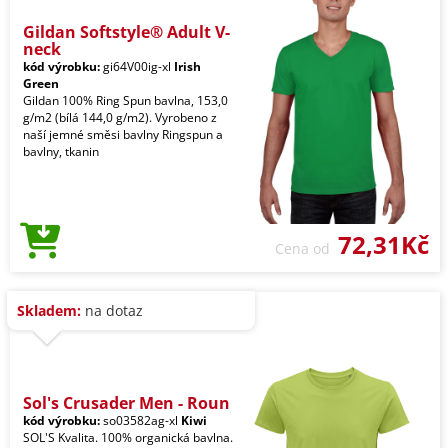
Gildan Softstyle® Adult V-
neck
kód výrobku:
gi64V00ig-xl
Irish
Green
Gildan 100% Ring Spun bavlna, 153,0
g/m2 (bílá 144,0 g/m2). Vyrobeno z
naší jemné směsi bavlny Ringspun a
bavlny, tkanin
72,31Kč
Cena od
Skladem:
na dotaz
Sol's Crusader Men - Roun
kód výrobku:
so03582ag-xl
Kiwi
SOL'S Kvalita. 100% organická bavlna.