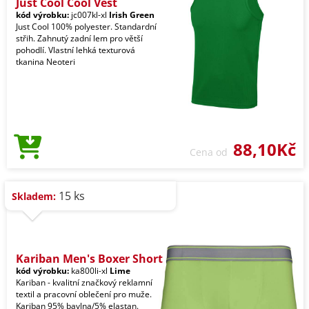
Just Cool Cool Vest
kód výrobku:
jc007kl-xl
Irish Green
Just Cool 100% polyester. Standardní
střih. Zahnutý zadní lem pro větší
pohodlí. Vlastní lehká texturová
tkanina Neoteri
88,10Kč
Cena od
15 ks
Skladem:
Kariban Men's Boxer Short
kód výrobku:
ka800li-xl
Lime
Kariban - kvalitní značkový reklamní
textil a pracovní oblečení pro muže.
Kariban 95% bavlna/5% elastan.