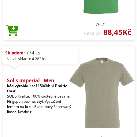
88,45Kč
Cena od
774 ks
Skladem:
- v ext. skladu: 4.283 ks
Sol's imperial - Men'
kód výrobku:
so11500kh-xl
Prairie
Dust
SOL'S Kvalita. 100% částečně česaná
Ringspun bavlna. Styl. Vyztužení
lemem na krku. Elastanový žebrovaný
límec. Krátké r