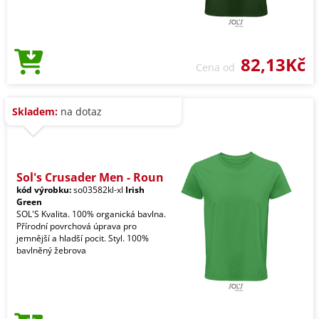
82,13Kč
Cena od
Skladem:
na dotaz
Sol's Crusader Men - Roun
kód výrobku:
so03582kl-xl
Irish
Green
SOL'S Kvalita. 100% organická bavlna.
Přírodní povrchová úprava pro
jemnější a hladší pocit. Styl. 100%
bavlněný žebrova