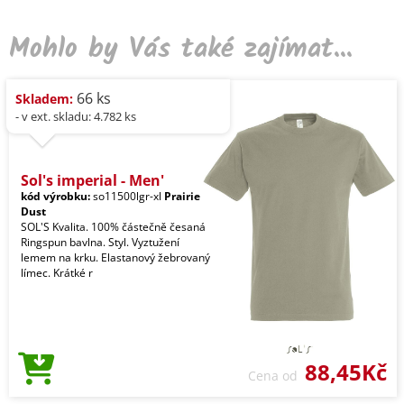
Mohlo by Vás také zajímat...
66 ks
Skladem:
- v ext. skladu: 4.782 ks
Sol's imperial - Men'
kód výrobku:
so11500lgr-xl
Prairie
Dust
SOL'S Kvalita. 100% částečně česaná
Ringspun bavlna. Styl. Vyztužení
lemem na krku. Elastanový žebrovaný
límec. Krátké r
88,45Kč
Cena od