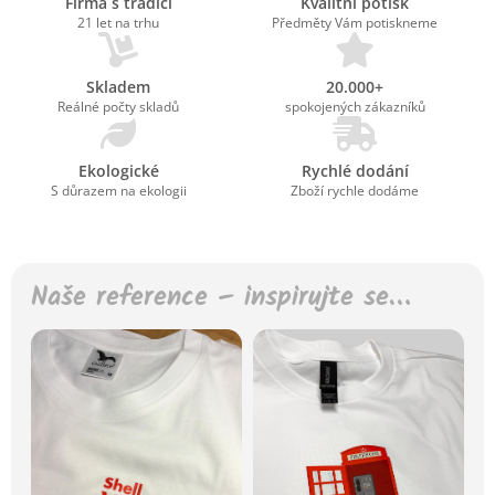
Firma s tradicí
Kvalitní potisk
21 let na trhu
Předměty Vám potiskneme
Skladem
20.000+
Reálné počty skladů
spokojených zákazníků
Ekologické
Rychlé dodání
S důrazem na ekologii
Zboží rychle dodáme
Naše reference – inspirujte se…