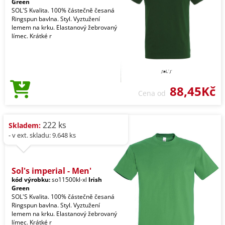
Green
SOL'S Kvalita. 100% částečně česaná
Ringspun bavlna. Styl. Vyztužení
lemem na krku. Elastanový žebrovaný
límec. Krátké r
88,45Kč
Cena od
222 ks
Skladem:
- v ext. skladu: 9.648 ks
Sol's imperial - Men'
kód výrobku:
so11500kl-xl
Irish
Green
SOL'S Kvalita. 100% částečně česaná
Ringspun bavlna. Styl. Vyztužení
lemem na krku. Elastanový žebrovaný
límec. Krátké r