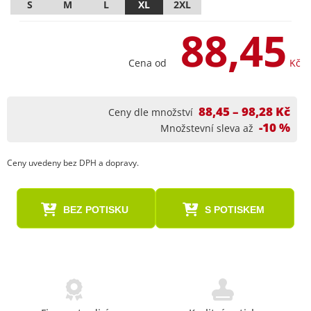
S
M
L
XL
2XL
88,45
Cena od
Kč
88,45 – 98,28 Kč
Ceny dle množství
-10 %
Množstevní sleva až
Ceny uvedeny bez DPH a dopravy.
BEZ POTISKU
S POTISKEM