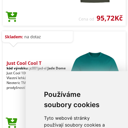
95,72Kč
Cena od
Skladem:
na dotaz
Just Cool Cool T
kód výrobku:
jc001jad-xl
Jade Dome
Just Cool 100% polyester. Volný střih.
Vlastní lehká texturová tkanina
Neoteric TM od AWDis s přirozenou
prodyšností a r
Používáme
soubory cookies
Tyto webové stránky
96,17Kč
používají soubory cookies a
Cena od