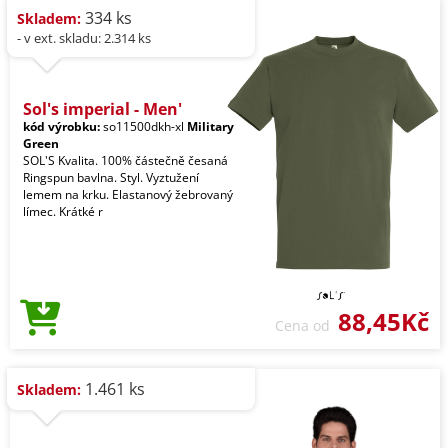
334 ks
Skladem:
- v ext. skladu: 2.314 ks
Sol's imperial - Men'
kód výrobku:
so11500dkh-xl
Military
Green
SOL'S Kvalita. 100% částečně česaná
Ringspun bavlna. Styl. Vyztužení
lemem na krku. Elastanový žebrovaný
límec. Krátké r
88,45Kč
Cena od
1.461 ks
Skladem: