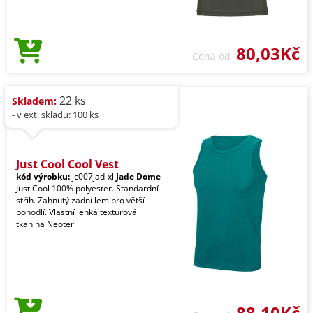
80,03Kč
Cena od
22 ks
Skladem:
- v ext. skladu: 100 ks
Just Cool Cool Vest
kód výrobku:
jc007jad-xl
Jade Dome
Just Cool 100% polyester. Standardní
střih. Zahnutý zadní lem pro větší
pohodlí. Vlastní lehká texturová
tkanina Neoteri
88,10Kč