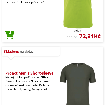
Lemování u límce a průramků.
72,31Kč
Cena od
Skladem:
na dotaz
Proact Men's Short-sleeve
kód výrobku:
pa438dkh-xl
Olive
Proact - kvalitní značkový reklamní
sportovní textil pro muže. Kalhoty,
trička, bundy, vesty, šortky a jiné.