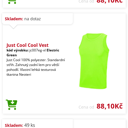
Cena od
Skladem:
na dotaz
Just Cool Cool Vest
kód výrobku:
jc007eg-xl
Electric
Green
Just Cool 100% polyester. Standardní
střih. Zahnutý zadní lem pro větší
pohodlí. Vlastní lehká texturová
tkanina Neoteri
88,10Kč
Cena od
49 ks
Skladem: