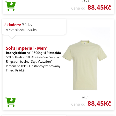
88,45Kč
Cena od
34 ks
Skladem:
- v ext. skladu: 724 ks
Sol's imperial - Men'
kód výrobku:
so11500sg-xl
Pistachio
SOL'S Kvalita. 100% částečně česaná
Ringspun bavlna. Styl. Vyztužení
lemem na krku. Elastanový žebrovaný
límec. Krátké r
88,45Kč
Cena od