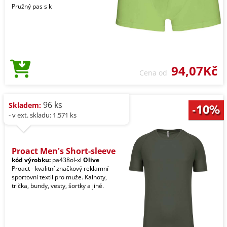
Pružný pas s k
94,07Kč
Cena od
96 ks
Skladem:
- v ext. skladu: 1.571 ks
Proact Men's Short-sleeve
kód výrobku:
pa438ol-xl
Olive
Proact - kvalitní značkový reklamní
sportovní textil pro muže. Kalhoty,
trička, bundy, vesty, šortky a jiné.