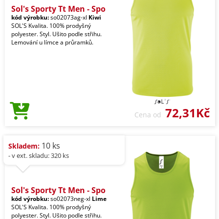
Sol's Sporty Tt Men - Spo
kód výrobku:
so02073ag-xl
Kiwi
SOL'S Kvalita. 100% prodyšný
polyester. Styl. Ušito podle střihu.
Lemování u límce a průramků.
72,31Kč
Cena od
10 ks
Skladem:
- v ext. skladu: 320 ks
Sol's Sporty Tt Men - Spo
kód výrobku:
so02073neg-xl
Lime
SOL'S Kvalita. 100% prodyšný
polyester. Styl. Ušito podle střihu.