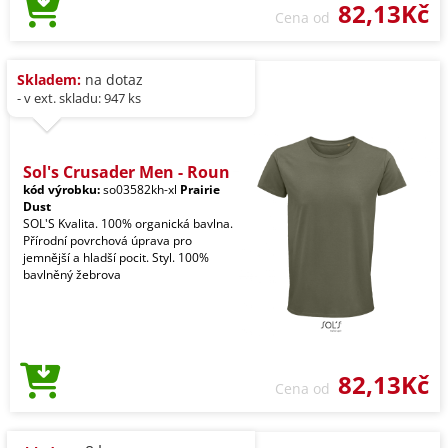
82,13Kč
Cena od
Skladem:
na dotaz
- v ext. skladu: 947 ks
Sol's Crusader Men - Roun
kód výrobku:
so03582kh-xl
Prairie
Dust
SOL'S Kvalita. 100% organická bavlna.
Přírodní povrchová úprava pro
jemnější a hladší pocit. Styl. 100%
bavlněný žebrova
82,13Kč
Cena od