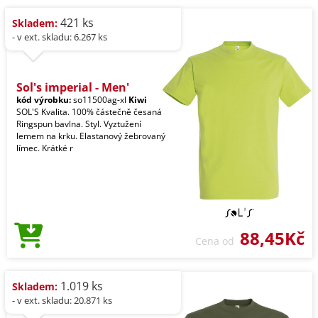
421 ks
Skladem:
- v ext. skladu: 6.267 ks
Sol's imperial - Men'
kód výrobku:
so11500ag-xl
Kiwi
SOL'S Kvalita. 100% částečně česaná
Ringspun bavlna. Styl. Vyztužení
lemem na krku. Elastanový žebrovaný
límec. Krátké r
88,45Kč
Cena od
1.019 ks
Skladem:
- v ext. skladu: 20.871 ks