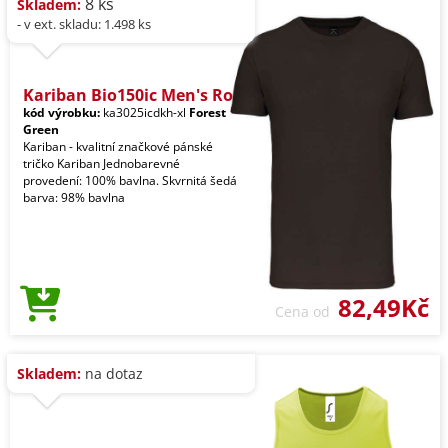
8 ks
Skladem:
- v ext. skladu: 1.498 ks
Kariban Bio150ic Men's Ro
kód výrobku:
ka3025icdkh-xl
Forest
Green
Kariban - kvalitní značkové pánské
tričko Kariban Jednobarevné
provedení: 100% bavlna. Skvrnitá šedá
barva: 98% bavlna
82,49Kč
Cena od
Skladem:
na dotaz