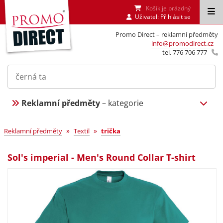
Košík je prázdný
Uživatel:
Přihlásit se
Promo Direct – reklamní předměty
info@promodirect.cz
tel. 776 706 777
Reklamní předměty
– kategorie
»
»
Reklamní předměty
Textil
trička
Sol's imperial - Men's Round Collar T-shirt