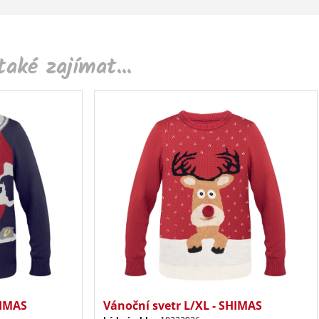
aké zajímat...
HIMAS
Vánoční svetr L/XL - SHIMAS