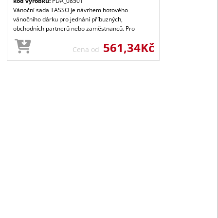
kód výrobku:
PDA_08501
Vánoční sada TASSO je návrhem hotového
vánočního dárku pro jednání příbuzných,
obchodních partnerů nebo zaměstnanců. Pro
561,34Kč
Cena od