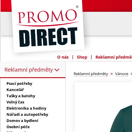
|
|
O nás
Shop
Reklamní předmět
Reklamní předměty
Reklamní předměty:
»
Reklamní předměty
Vánoce
Psací potřeby
Kancelář
Tašky a batohy
Volný čas
Elektronika a hodiny
Nářadí a autopotřeby
Domov a bydlení
Osobní péče