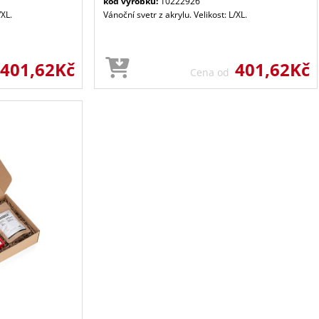
kód výrobku:
10222926
/XL.
Vánoční svetr z akrylu. Velikost: L/XL.
401,62Kč
401,62Kč
Cena od