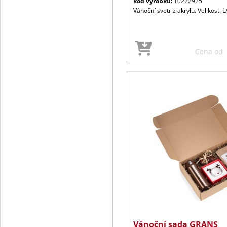
kód výrobku:
10222925
Vánoční svetr z akrylu. Velikost: L
Cena od
Vánoční sada GRANS