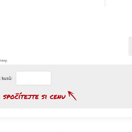
ravy.
et kusů: