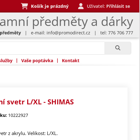
Košík je prázdný
Uživatel:
Přihlásit se
lamní předměty a dárky
 předměty
| e-mail:
info@promodirect.cz
| tel: 776 706 777
|
|
služby
Vaše poptávka
Kontakt
í svetr L/XL - SHIMAS
ku:
10222927
etr z akrylu. Velikost: L/XL.