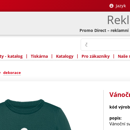
Jazyk
Rek
Promo Direct – reklamní
|
|
|
|
y - katalog
Tiskárna
Katalogy
Pro zákazníky
Naše 
»
dekorace
Vánočn
kód výrob
popis:
Vánoční sv