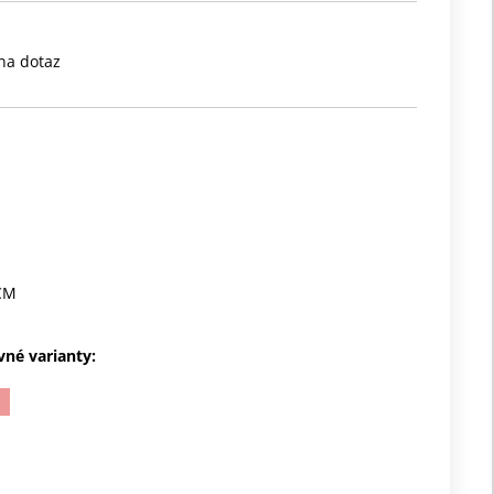
na dotaz
CM
vné varianty: