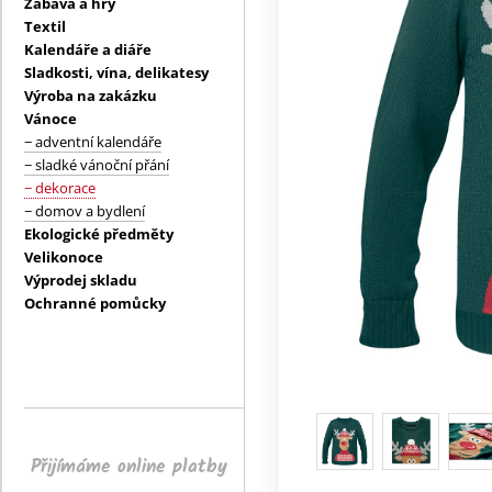
Zábava a hry
Textil
Kalendáře a diáře
Sladkosti, vína, delikatesy
Výroba na zakázku
Vánoce
− adventní kalendáře
− sladké vánoční přání
− dekorace
− domov a bydlení
Ekologické předměty
Velikonoce
Výprodej skladu
Ochranné pomůcky
Přijímáme online platby