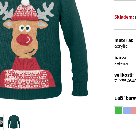
Skladem:
materiál:
acrylic
barva:
zelená
velikosti:
71X55X64
Další bare