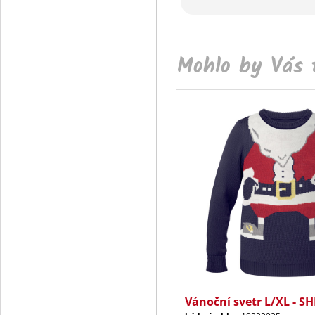
Mohlo by Vás t
Vánoční svetr L/XL - S