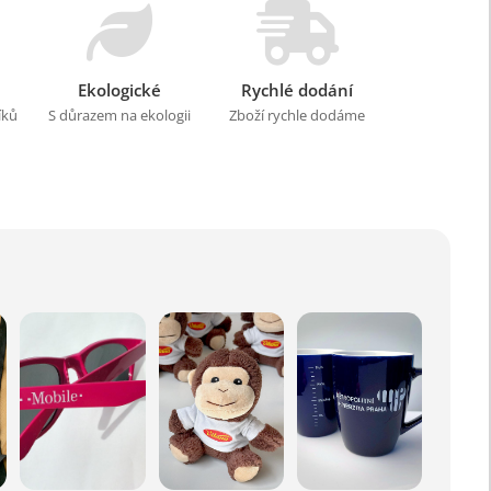
Ekologické
Rychlé dodání
íků
S důrazem na ekologii
Zboží rychle dodáme