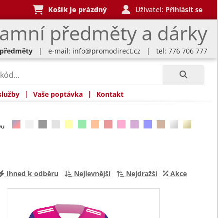
Košík je prázdný
Uživatel:
Přihlásit se
lamní předměty a dárky
 předměty
| e-mail:
info@promodirect.cz
| tel: 776 706 777
|
|
služby
Vaše poptávka
Kontakt
rvu
Ihned k odběru
Nejlevnější
Nejdražší
Akce