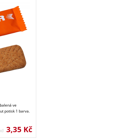
abalená ve
t potisk 1 barva.
3,35 Kč
 od