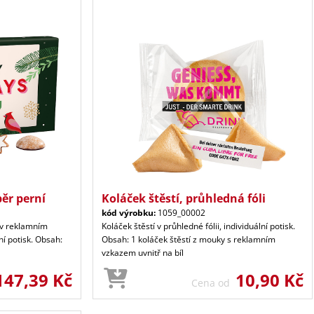
ěr perní
Koláček štěstí, průhledná fóli
kód výrobku:
1059_00002
 v reklamním
Koláček štěstí v průhledné fólii, individuální potisk.
ní potisk. Obsah:
Obsah: 1 koláček štěstí z mouky s reklamním
vzkazem uvnitř na bíl
147,39 Kč
10,90 Kč
Cena od