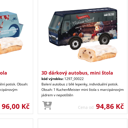
tola
3D dárkový autobus, mini štola
kód výrobku:
1297_00022
ální potisk. Obsah:
Balení autobus z bílé lepenky, individuální potisk.
arcipánovým
Obsah: 1 KuchenMeister mini štola s marcipánovým
jádrem v nepotištěn
96,00 Kč
94,86 Kč
d
Cena od