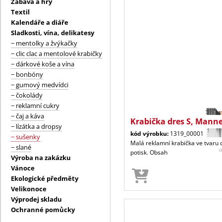
Zábava a hry
Textil
Kalendáře a diáře
Sladkosti, vína, delikatesy
− mentolky a žvýkačky
− clic clac a mentolové krabičky
− dárkové koše a vína
− bonbóny
− gumový medvídci
− čokolády
− reklamní cukry
− čaj a káva
Krabička dres S, Manne
− lízátka a dropsy
kód výrobku:
1319_00001
− sušenky
Malá reklamní krabička ve tvaru 
− slané
potisk. Obsah
Výroba na zakázku
Vánoce
Ekologické předměty
Velikonoce
Výprodej skladu
Ochranné pomůcky