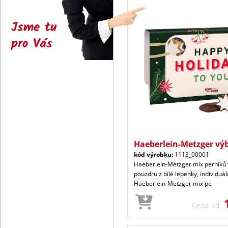
Jsme tu
pro Vás
Haeberlein-Metzger výb
kód výrobku:
1113_00001
Haeberlein-Metzger mix perníků
pouzdru z bílé lepenky, individuál
Haeberlein-Metzger mix pe
Cena od