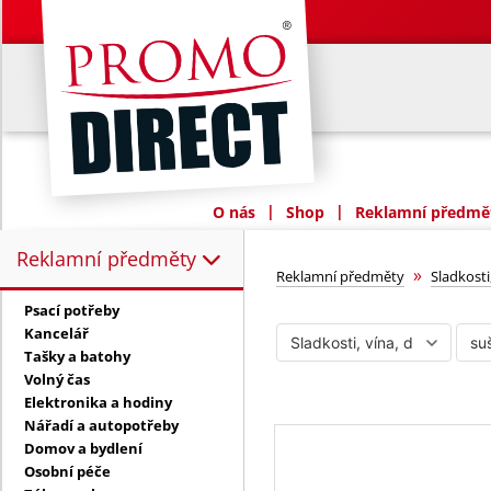
|
|
O nás
Shop
Reklamní předmět
Reklamní předměty
Reklamní předměty:
sušenky
»
Reklamní předměty
Sladkosti
Psací potřeby
Kancelář
Tašky a batohy
Volný čas
Elektronika a hodiny
Nářadí a autopotřeby
Domov a bydlení
Osobní péče