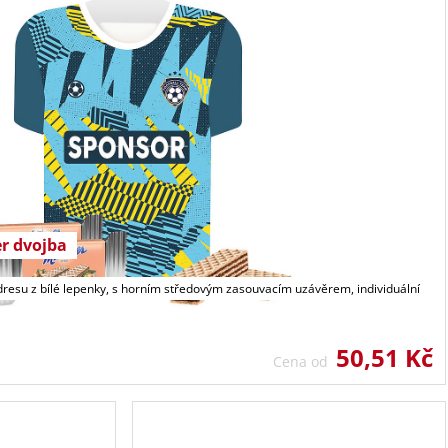
r dvojba
dresu z bílé lepenky, s horním středovým zasouvacím uzávěrem, individuální
50,51 Kč
Cena od