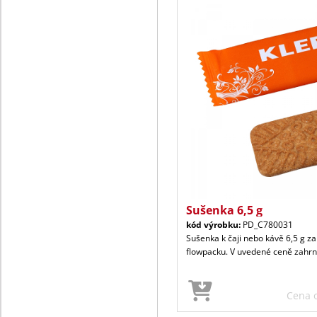
Sušenka 6,5 g
kód výrobku:
PD_C780031
Sušenka k čaji nebo kávě 6,5 g z
flowpacku. V uvedené ceně zahrnu
Cena