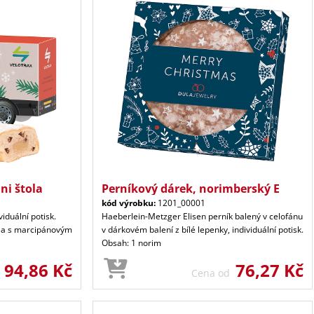
ni štola
Perníkový dárek, norimberský E
kód výrobku:
1201_00001
viduální potisk.
Haeberlein-Metzger Elisen perník balený v celofánu
ola s marcipánovým
v dárkovém balení z bílé lepenky, individuální potisk.
Obsah: 1 norim
94,86 Kč
76,27 Kč
d
Cena od