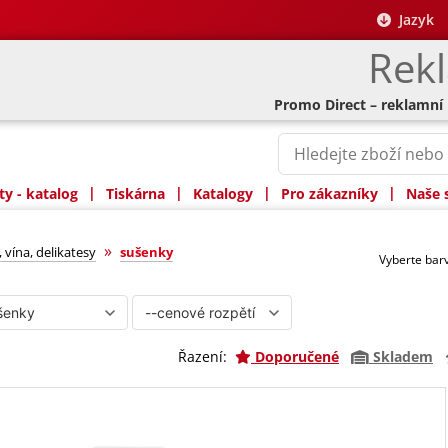
Jazyk
Rek
Promo Direct – reklamní
|
|
|
|
y - katalog
Tiskárna
Katalogy
Pro zákazníky
Naše 
»
, vína, delikatesy
sušenky
Vyberte ba
Řazení:
Doporučené
Skladem