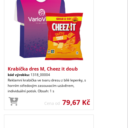
Krabička dres M, Cheez it doub
kód výrobku:
1318_00004
Reklamní krabička ve tvaru dresu z bílé lepenky, s
horním středovým zasouvacím uzávěrem,
individuální potisk. Obsah: 1 s
79,67 Kč
Cena od