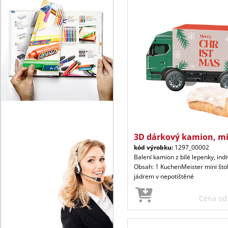
3D dárkový kamion, mi
kód výrobku:
1297_00002
Balení kamion z bílé lepenky, indi
Obsah: 1 KuchenMeister mini št
jádrem v nepotištěné
Cena o