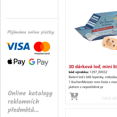
Přijímáme online platby
3D dárková loď, mini š
kód výrobku:
1297_00032
Balení loď z bílé lepenky, individu
1 KuchenMeister mini štola s m
jádrem v nepotištěné pr
Online katalogy
Cena o
reklamních
předmětů...