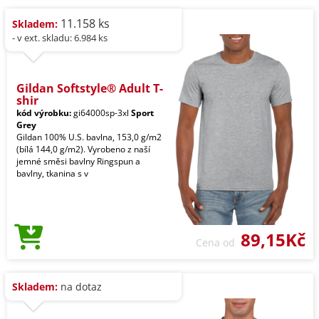
11.158 ks
Skladem:
- v ext. skladu: 6.984 ks
Gildan Softstyle® Adult T-
shir
kód výrobku:
gi64000sp-3xl
Sport
Grey
Gildan 100% U.S. bavlna, 153,0 g/m2
(bílá 144,0 g/m2). Vyrobeno z naší
jemné směsi bavlny Ringspun a
bavlny, tkanina s v
89,15Kč
Cena od
Skladem:
na dotaz