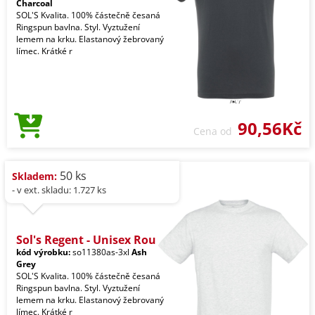
Charcoal
SOL'S Kvalita. 100% částečně česaná
Ringspun bavlna. Styl. Vyztužení
lemem na krku. Elastanový žebrovaný
límec. Krátké r
90,56Kč
Cena od
50 ks
Skladem:
- v ext. skladu: 1.727 ks
Sol's Regent - Unisex Rou
kód výrobku:
so11380as-3xl
Ash
Grey
SOL'S Kvalita. 100% částečně česaná
Ringspun bavlna. Styl. Vyztužení
lemem na krku. Elastanový žebrovaný
límec. Krátké r