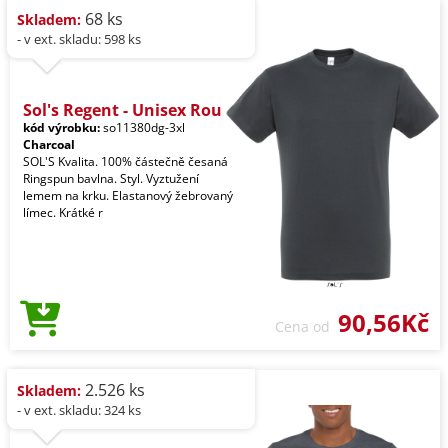
68 ks
Skladem:
- v ext. skladu: 598 ks
Sol's Regent - Unisex Rou
kód výrobku:
so11380dg-3xl
Charcoal
SOL'S Kvalita. 100% částečně česaná
Ringspun bavlna. Styl. Vyztužení
lemem na krku. Elastanový žebrovaný
límec. Krátké r
90,56Kč
Cena od
2.526 ks
Skladem:
- v ext. skladu: 324 ks