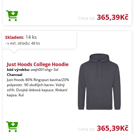
365,39Kč
Cena od
14 ks
Skladem:
- v ext. skladu: 48 ks
Just Hoods College Hoodie
kód výrobku:
awjh001shgr-3xl
Charcoal
Just Hoods 80% Ringspun bavlna/20%
polyester. 90 skvělých barev. Volný
střih. Dvojitá látková kapuce. Klokaní
kapsa. Kul
365,39Kč
Cena od