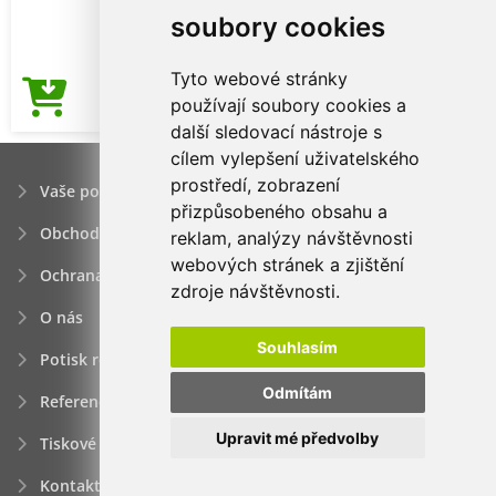
soubory cookies
Tyto webové stránky
94,07Kč
používají soubory cookies a
Cena od
další sledovací nástroje s
cílem vylepšení uživatelského
prostředí, zobrazení
Vaše poptávka
přizpůsobeného obsahu a
Obchodní podmínky
reklam, analýzy návštěvnosti
webových stránek a zjištění
Ochrana osobních údajú
zdroje návštěvnosti.
O nás
Souhlasím
Potisk reklamních předmětů
Odmítám
Reference
Upravit mé předvolby
Tiskové zprávy
Kontakt