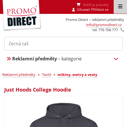
Košík je prázdný
Uživatel:
Přihlásit se
Promo Direct – reklamní předměty
info@promodirect.cz
tel. 776 706 777
Reklamní předměty
– kategorie
»
»
Reklamní předměty
Textil
mikiny, svetry a vesty
Just Hoods College Hoodie