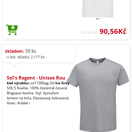
90,56Kč
Cena od
39 ks
Skladem:
- v ext. skladu: 2.177 ks
Sol's Regent - Unisex Rou
kód výrobku:
so11380pg-3xl
Ice Grey
SOL'S Kvalita. 100% částečně česaná
Ringspun bavlna. Styl. Vyztužení
lemem na krku. Elastanový žebrovaný
límec. Krátké r