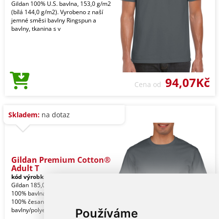
Gildan 100% U.S. bavlna, 153,0 g/m2
(bílá 144,0 g/m2). Vyrobeno z naší
jemné směsi bavlny Ringspun a
bavlny, tkanina s v
94,07Kč
Cena od
Skladem:
na dotaz
Gildan Premium Cotton®
Adult T
kód výrobku:
gi4100ch-3xl
Charcoal
Gildan 185,0 g/m2 (bílá 180,0 g/m2).
100% bavlna Ringspun. Přechod na
100% česanou bavlnu Ringspun. Směs
bavlny/polyeste
Používáme