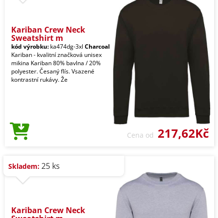
Kariban Crew Neck
Sweatshirt m
kód výrobku:
ka474dg-3xl
Charcoal
Kariban - kvalitní značková unisex
mikina Kariban 80% bavlna / 20%
polyester. Česaný flís. Vsazené
kontrastní rukávy. Že
217,62Kč
Cena od
25 ks
Skladem:
Kariban Crew Neck