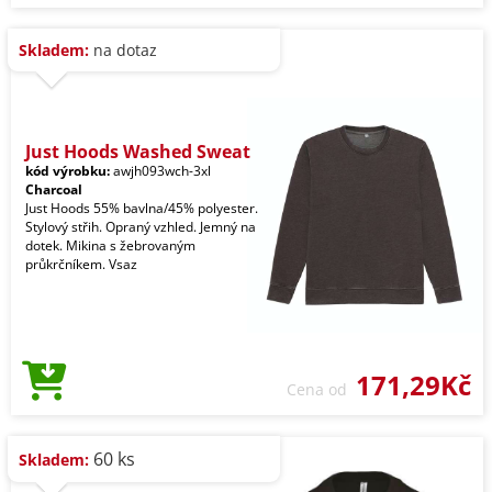
Skladem:
na dotaz
Just Hoods Washed Sweat
kód výrobku:
awjh093wch-3xl
Charcoal
Just Hoods 55% bavlna/45% polyester.
Stylový střih. Opraný vzhled. Jemný na
dotek. Mikina s žebrovaným
průkrčníkem. Vsaz
171,29Kč
Cena od
60 ks
Skladem: