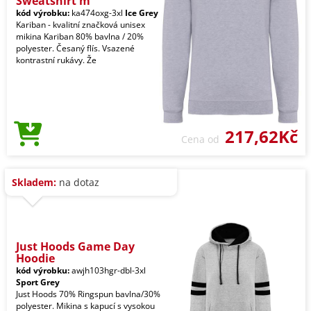
Sweatshirt m
kód výrobku:
ka474oxg-3xl
Ice Grey
Kariban - kvalitní značková unisex
mikina Kariban 80% bavlna / 20%
polyester. Česaný flís. Vsazené
kontrastní rukávy. Že
217,62Kč
Cena od
Skladem:
na dotaz
Just Hoods Game Day
Hoodie
kód výrobku:
awjh103hgr-dbl-3xl
Sport Grey
Just Hoods 70% Ringspun bavlna/30%
polyester. Mikina s kapucí s vysokou