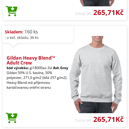
265,71Kč
Cena od
160 ks
Skladem:
- v ext. skladu: 36 ks
Gildan Heavy Blend™
Adult Crew
kód výrobku:
gi18000as-3xl
Ash Grey
Gildan 50% U.S. bavlna, 50%
polyester, 271,0 g/m2 (bílá 257 g/m2).
Heavy Blend má příjemnou
kartáčovanou vnitřní stranu
265,71Kč
Cena od