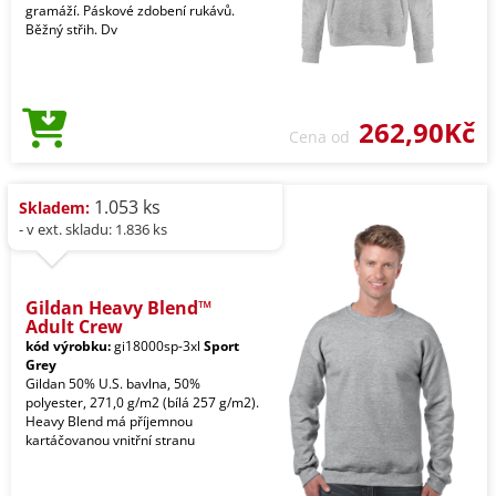
gramáží. Páskové zdobení rukávů.
Běžný střih. Dv
262,90Kč
Cena od
1.053 ks
Skladem:
- v ext. skladu: 1.836 ks
Gildan Heavy Blend™
Adult Crew
kód výrobku:
gi18000sp-3xl
Sport
Grey
Gildan 50% U.S. bavlna, 50%
polyester, 271,0 g/m2 (bílá 257 g/m2).
Heavy Blend má příjemnou
kartáčovanou vnitřní stranu