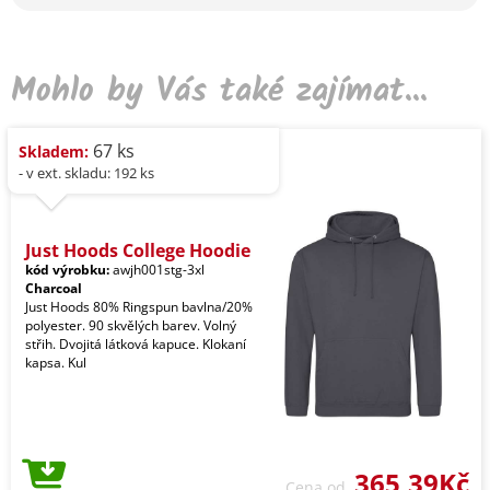
Mohlo by Vás také zajímat...
67 ks
Skladem:
- v ext. skladu: 192 ks
Just Hoods College Hoodie
kód výrobku:
awjh001stg-3xl
Charcoal
Just Hoods 80% Ringspun bavlna/20%
polyester. 90 skvělých barev. Volný
střih. Dvojitá látková kapuce. Klokaní
kapsa. Kul
365,39Kč
Cena od