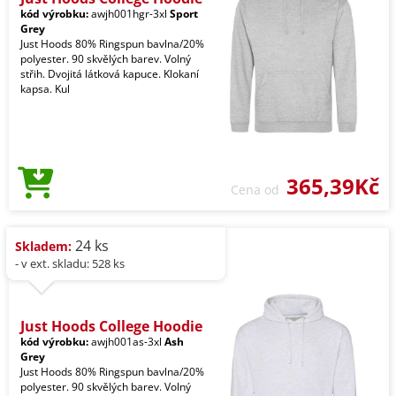
kód výrobku:
awjh001hgr-3xl
Sport
Grey
Just Hoods 80% Ringspun bavlna/20%
polyester. 90 skvělých barev. Volný
střih. Dvojitá látková kapuce. Klokaní
kapsa. Kul
365,39Kč
Cena od
24 ks
Skladem:
- v ext. skladu: 528 ks
Just Hoods College Hoodie
kód výrobku:
awjh001as-3xl
Ash
Grey
Just Hoods 80% Ringspun bavlna/20%
polyester. 90 skvělých barev. Volný