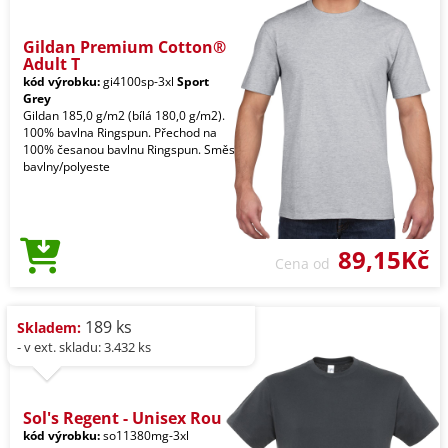
Gildan Premium Cotton®
Adult T
kód výrobku:
gi4100sp-3xl
Sport
Grey
Gildan 185,0 g/m2 (bílá 180,0 g/m2).
100% bavlna Ringspun. Přechod na
100% česanou bavlnu Ringspun. Směs
bavlny/polyeste
89,15Kč
Cena od
189 ks
Skladem:
- v ext. skladu: 3.432 ks
Sol's Regent - Unisex Rou
kód výrobku:
so11380mg-3xl