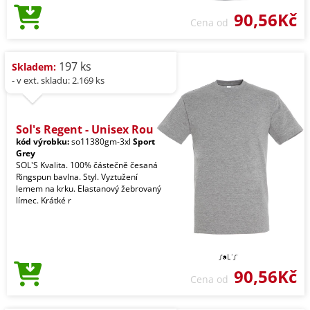
90,56Kč
Cena od
197 ks
Skladem:
- v ext. skladu: 2.169 ks
Sol's Regent - Unisex Rou
kód výrobku:
so11380gm-3xl
Sport
Grey
SOL'S Kvalita. 100% částečně česaná
Ringspun bavlna. Styl. Vyztužení
lemem na krku. Elastanový žebrovaný
límec. Krátké r
90,56Kč
Cena od