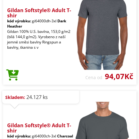
Gildan Softstyle® Adult T-
shir
kód výrobku:
gi64000dh-3xl
Dark
Heather
Gildan 100% U.S. bavlna, 153,0 g/m2
(bílá 144,0 g/m2). Vyrobeno z naší
jemné směsi bavlny Ringspun a
bavlny, tkanina s v
94,07Kč
Cena od
24.127 ks
Skladem:
Gildan Softstyle® Adult T-
shir
kód výrobku:
gi64000ch-3xl
Charcoal