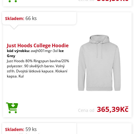
66 ks
Skladem:
Just Hoods College Hoodie
kód výrobku:
awjh001mgr-3xl
Ice
Grey
Just Hoods 80% Ringspun bavlna/20%
polyester. 90 skvělých barev. Volný
střih. Dvojitá látková kapuce. Klokaní
kapsa. Kul
365,39Kč
Cena od
59 ks
Skladem: