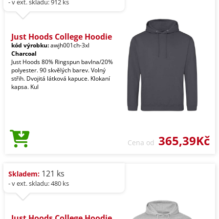
- v ext. skladu: 912 ks
Just Hoods College Hoodie
kód výrobku:
awjh001ch-3xl
Charcoal
Just Hoods 80% Ringspun bavlna/20%
polyester. 90 skvělých barev. Volný
střih. Dvojitá látková kapuce. Klokaní
kapsa. Kul
365,39Kč
Cena od
121 ks
Skladem:
- v ext. skladu: 480 ks
Just Hoods College Hoodie