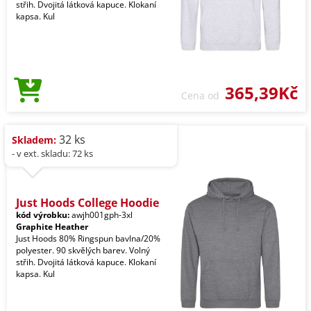
střih. Dvojitá látková kapuce. Klokaní
kapsa. Kul
365,39Kč
Cena od
32 ks
Skladem:
- v ext. skladu: 72 ks
Just Hoods College Hoodie
kód výrobku:
awjh001gph-3xl
Graphite Heather
Just Hoods 80% Ringspun bavlna/20%
polyester. 90 skvělých barev. Volný
střih. Dvojitá látková kapuce. Klokaní
kapsa. Kul