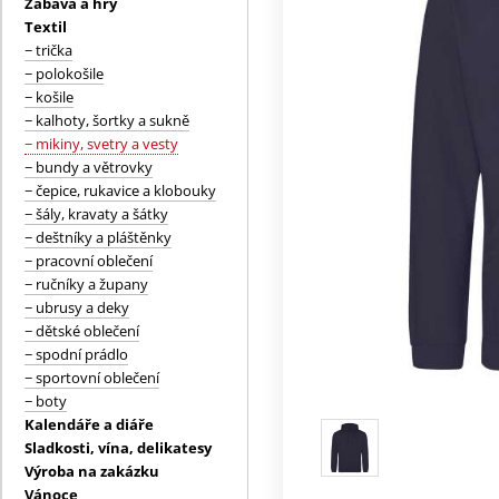
Zábava a hry
Textil
− trička
− polokošile
− košile
− kalhoty, šortky a sukně
− mikiny, svetry a vesty
− bundy a větrovky
− čepice, rukavice a klobouky
− šály, kravaty a šátky
− deštníky a pláštěnky
− pracovní oblečení
− ručníky a župany
− ubrusy a deky
− dětské oblečení
− spodní prádlo
− sportovní oblečení
− boty
Kalendáře a diáře
Sladkosti, vína, delikatesy
Výroba na zakázku
Vánoce