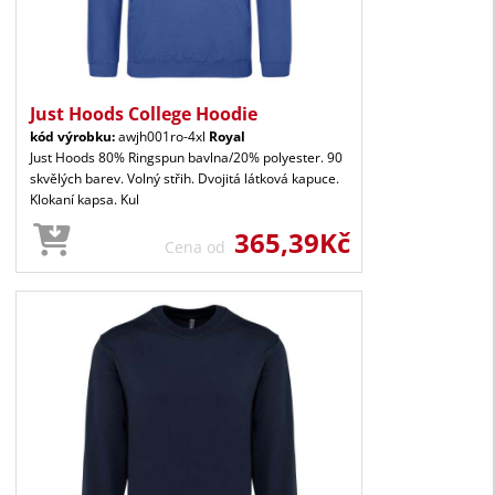
Just Hoods College Hoodie
kód výrobku:
awjh001ro-4xl
Royal
Just Hoods 80% Ringspun bavlna/20% polyester. 90
skvělých barev. Volný střih. Dvojitá látková kapuce.
Klokaní kapsa. Kul
365,39Kč
Cena od