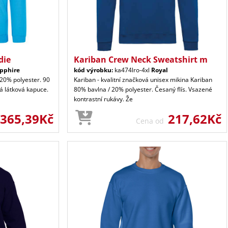
die
Kariban Crew Neck Sweatshirt m
pphire
kód výrobku:
ka474lro-4xl
Royal
20% polyester. 90
Kariban - kvalitní značková unisex mikina Kariban
tá látková kapuce.
80% bavlna / 20% polyester. Česaný flís. Vsazené
kontrastní rukávy. Že
365,39Kč
217,62Kč
Cena od