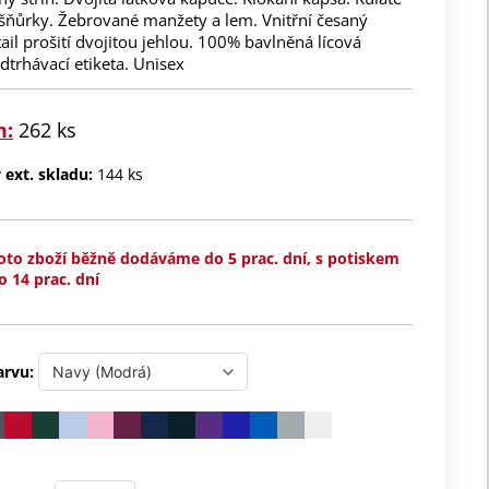
 šňůrky. Žebrované manžety a lem. Vnitřní česaný
tail prošití dvojitou jehlou. 100% bavlněná lícová
dtrhávací etiketa. Unisex
m:
262 ks
ext. skladu:
144 ks
oto zboží běžně dodáváme do 5 prac. dní, s potiskem
o 14 prac. dní
arvu: