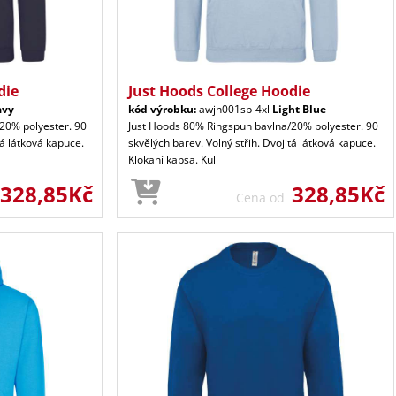
die
Just Hoods College Hoodie
avy
kód výrobku:
awjh001sb-4xl
Light Blue
20% polyester. 90
Just Hoods 80% Ringspun bavlna/20% polyester. 90
tá látková kapuce.
skvělých barev. Volný střih. Dvojitá látková kapuce.
Klokaní kapsa. Kul
328,85Kč
328,85Kč
Cena od