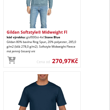
Gildan Softstyle® Midweight Fl
kód výrobku:
gisf000st-4xl
Stone Blue
Gildan 80% bavlna Ring Spun, 20% polyester, 285,0
g/m2 (bílá 278,0 g/m2). Softstyle Midweight Fleece
má jemný česaný vni
270,97Kč
Cena od