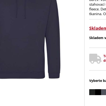
stahovací
fleece. De
tkanina. O
Sklade
Skladem v 
T
d
Vyberte b