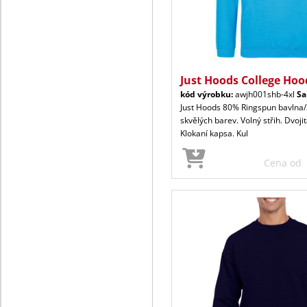
Just Hoods College Hoo
kód výrobku:
awjh001shb-4xl
Sa
Just Hoods 80% Ringspun bavlna/
skvělých barev. Volný střih. Dvoji
Klokaní kapsa. Kul
Cena od