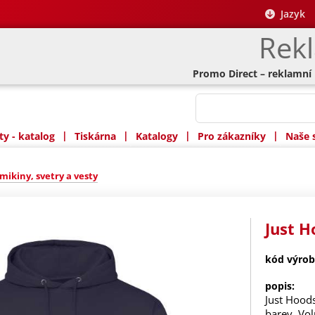
Jazyk
Rek
Promo Direct – reklamní
|
|
|
|
y - katalog
Tiskárna
Katalogy
Pro zákazníky
Naše 
mikiny, svetry a vesty
Just H
kód výrob
popis:
Just Hood
barev. Vol