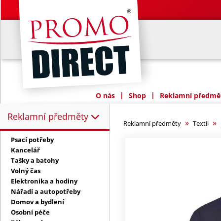
|
|
O nás
Shop
Reklamní předmět
Reklamní předměty
Reklamní předměty:
»
»
Reklamní předměty
Textil
Psací potřeby
Kancelář
Tašky a batohy
Volný čas
Elektronika a hodiny
Nářadí a autopotřeby
Domov a bydlení
Osobní péče