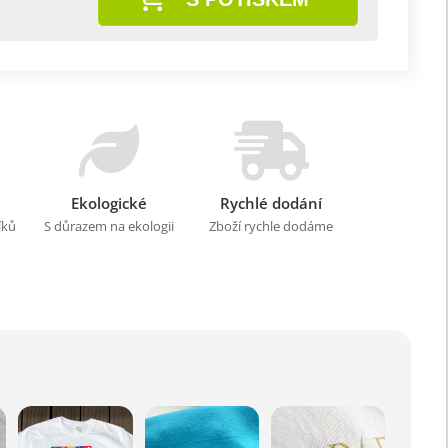
Ekologické
Rychlé dodání
íků
S důrazem na ekologii
Zboží rychle dodáme