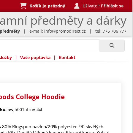
Košík je prázdný
Uživatel:
Přihlásit se
lamní předměty a dárky
 předměty
| e-mail:
info@promodirect.cz
| tel: 776 706 777
|
|
služby
Vaše poptávka
Kontakt
oods College Hoodie
ku:
awjh001nfrnv-4xl
s 80% Ringspun bavlna/20% polyester. 90 skvělých
ný střih. Dvojitá látková kapuce. Klokaní kapsa. Kulaté