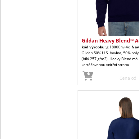
Gildan Heavy Blend™ A
kód výrobku:
gi18000nv-4xl
Nav
Gildan 50% U.S. bavlna, 50% poly
(bílá 257 g/m2). Heavy Blend má
kartáčovanou vnitřní stranu
Cena od