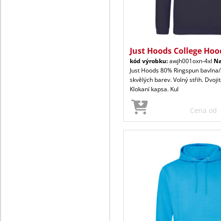
Just Hoods College Hoo
kód výrobku:
awjh001oxn-4xl
N
Just Hoods 80% Ringspun bavlna/
skvělých barev. Volný střih. Dvoji
Klokaní kapsa. Kul
Cena od