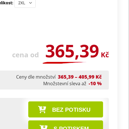
likost:
365,39
cena od
Kč
365,39 – 405,99 Kč
Ceny dle množství
-10 %
Množstevní sleva až
BEZ POTISKU
S POTISKEM