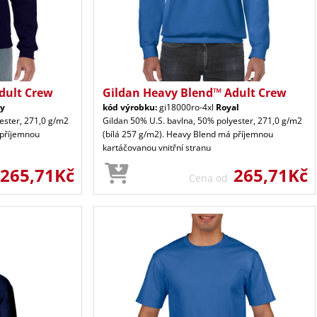
dult Crew
Gildan Heavy Blend™ Adult Crew
y
kód výrobku:
gi18000ro-4xl
Royal
ester, 271,0 g/m2
Gildan 50% U.S. bavlna, 50% polyester, 271,0 g/m2
 příjemnou
(bílá 257 g/m2). Heavy Blend má příjemnou
kartáčovanou vnitřní stranu
265,71Kč
265,71Kč
Cena od