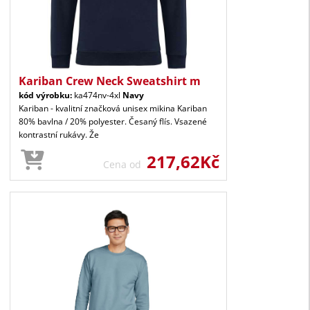
Kariban Crew Neck Sweatshirt m
kód výrobku:
ka474nv-4xl
Navy
Kariban - kvalitní značková unisex mikina Kariban
80% bavlna / 20% polyester. Česaný flís. Vsazené
kontrastní rukávy. Že
217,62Kč
Cena od