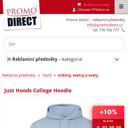
Košík je prázdný
Uživatel:
Přihlásit se
Promo Direct – reklamní předměty
info@promodirect.cz
tel. 776 706 777
Reklamní předměty
– kategorie
»
»
Reklamní předměty
Textil
mikiny, svetry a vesty
Just Hoods College Hoodie
🔥
10%
SLEVA
0
07
50
58