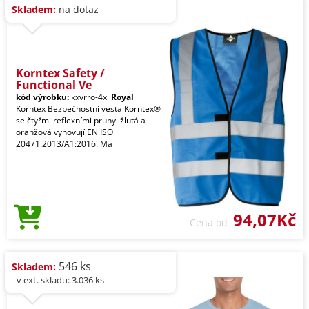
Skladem:
na dotaz
Korntex Safety /
Functional Ve
kód výrobku:
kxvrro-4xl
Royal
Korntex Bezpečnostní vesta Korntex®
se čtyřmi reflexními pruhy. žlutá a
oranžová vyhovují EN ISO
20471:2013/A1:2016. Ma
94,07Kč
Cena od
546 ks
Skladem:
- v ext. skladu: 3.036 ks