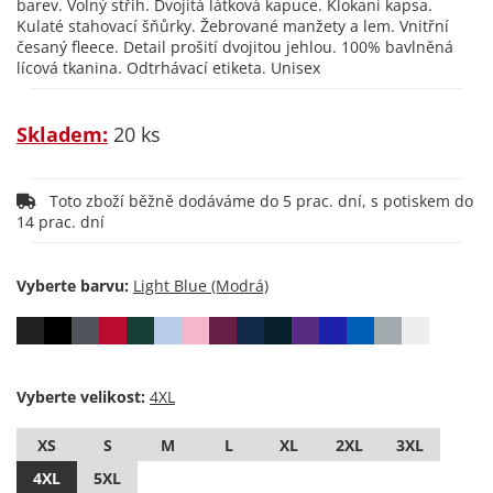
barev. Volný střih. Dvojitá látková kapuce. Klokaní kapsa.
Kulaté stahovací šňůrky. Žebrované manžety a lem. Vnitřní
česaný fleece. Detail prošití dvojitou jehlou. 100% bavlněná
lícová tkanina. Odtrhávací etiketa. Unisex
Skladem:
20 ks
Toto zboží běžně dodáváme do 5 prac. dní, s potiskem do
14 prac. dní
Vyberte barvu:
Vyberte velikost:
XS
S
M
L
XL
2XL
3XL
4XL
5XL