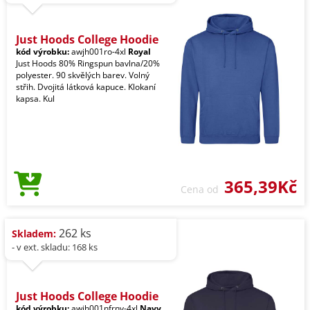
Just Hoods College Hoodie
kód výrobku:
awjh001ro-4xl
Royal
Just Hoods 80% Ringspun bavlna/20%
polyester. 90 skvělých barev. Volný
střih. Dvojitá látková kapuce. Klokaní
kapsa. Kul
365,39Kč
Cena od
262 ks
Skladem:
- v ext. skladu: 168 ks
Just Hoods College Hoodie
kód výrobku:
awjh001nfrnv-4xl
Navy