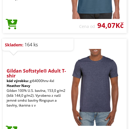
94,07Kč
Cena od
164 ks
Skladem:
Gildan Softstyle® Adult T-
shir
kód výrobku:
gi64000hnv-4xl
Heather Navy
Gildan 100% U.S. bavlna, 153,0 g/m2
(bílá 144,0 g/m2). Vyrobeno z naší
jemné směsi bavlny Ringspun a
bavlny, tkanina s v