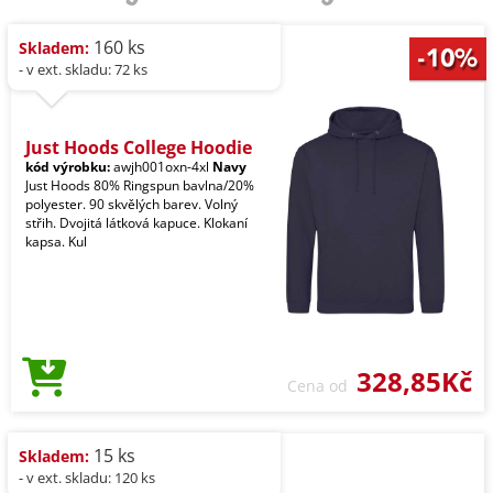
160 ks
Skladem:
- v ext. skladu: 72 ks
Just Hoods College Hoodie
kód výrobku:
awjh001oxn-4xl
Navy
Just Hoods 80% Ringspun bavlna/20%
polyester. 90 skvělých barev. Volný
střih. Dvojitá látková kapuce. Klokaní
kapsa. Kul
328,85Kč
Cena od
15 ks
Skladem:
- v ext. skladu: 120 ks