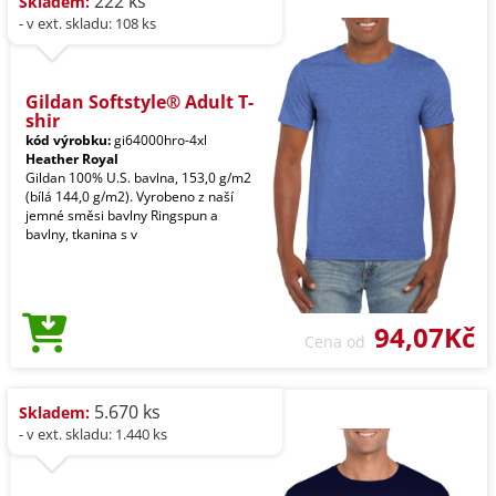
222 ks
Skladem:
- v ext. skladu: 108 ks
Gildan Softstyle® Adult T-
shir
kód výrobku:
gi64000hro-4xl
Heather Royal
Gildan 100% U.S. bavlna, 153,0 g/m2
(bílá 144,0 g/m2). Vyrobeno z naší
jemné směsi bavlny Ringspun a
bavlny, tkanina s v
94,07Kč
Cena od
5.670 ks
Skladem:
- v ext. skladu: 1.440 ks