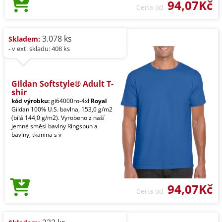
94,07Kč
Cena od
3.078 ks
Skladem:
- v ext. skladu: 408 ks
Gildan Softstyle® Adult T-
shir
kód výrobku:
gi64000ro-4xl
Royal
Gildan 100% U.S. bavlna, 153,0 g/m2
(bílá 144,0 g/m2). Vyrobeno z naší
jemné směsi bavlny Ringspun a
bavlny, tkanina s v
94,07Kč
Cena od