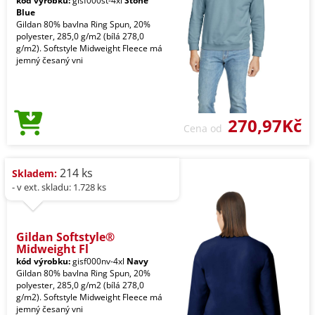
kód výrobku:
gisf000st-4xl
Stone
Blue
Gildan 80% bavlna Ring Spun, 20%
polyester, 285,0 g/m2 (bílá 278,0
g/m2). Softstyle Midweight Fleece má
jemný česaný vni
270,97Kč
Cena od
214 ks
Skladem:
- v ext. skladu: 1.728 ks
Gildan Softstyle®
Midweight Fl
kód výrobku:
gisf000nv-4xl
Navy
Gildan 80% bavlna Ring Spun, 20%
polyester, 285,0 g/m2 (bílá 278,0
g/m2). Softstyle Midweight Fleece má
jemný česaný vni