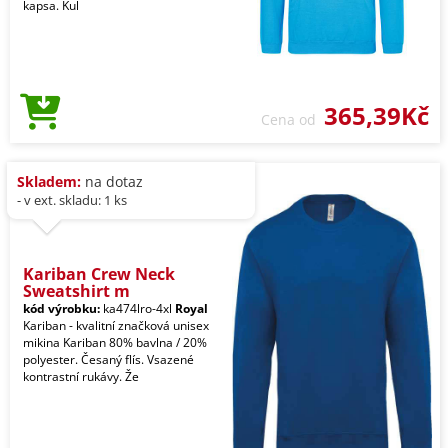
kapsa. Kul
365,39Kč
Cena od
Skladem:
na dotaz
- v ext. skladu: 1 ks
Kariban Crew Neck
Sweatshirt m
kód výrobku:
ka474lro-4xl
Royal
Kariban - kvalitní značková unisex
mikina Kariban 80% bavlna / 20%
polyester. Česaný flís. Vsazené
kontrastní rukávy. Že