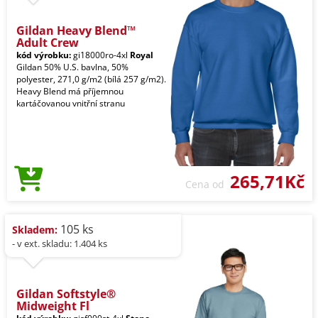
Gildan Heavy Blend™
Adult Crew
kód výrobku:
gi18000ro-4xl
Royal
Gildan 50% U.S. bavlna, 50%
polyester, 271,0 g/m2 (bílá 257 g/m2).
Heavy Blend má příjemnou
kartáčovanou vnitřní stranu
265,71Kč
Cena od
105 ks
Skladem:
- v ext. skladu: 1.404 ks
Gildan Softstyle®
Midweight Fl