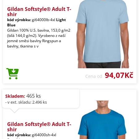
Gildan Softstyle® Adult T-
shir
kód výrobku:
gi64000lb-4xl
Light
Blue
Gildan 100% U.S. bavlna, 153,0 g/m2
(bílá 144,0 g/m2). Vyrobeno z naší
jemné směsi bavlny Ringspun a
bavlny, tkanina s v
94,07Kč
Cena od
465 ks
Skladem:
- v ext. skladu: 2.496 ks
Gildan Softstyle® Adult T-
shir
kód výrobku:
gi64000sh-4xl