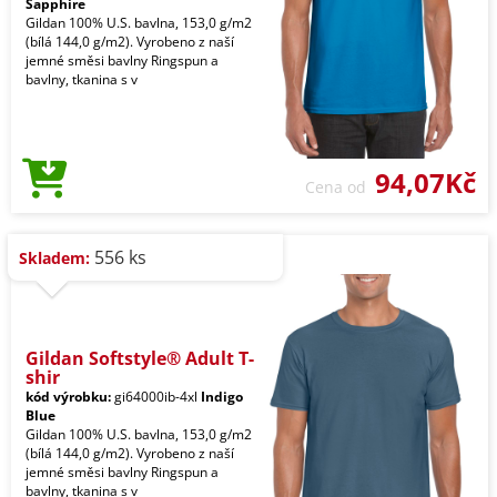
Sapphire
Gildan 100% U.S. bavlna, 153,0 g/m2
(bílá 144,0 g/m2). Vyrobeno z naší
jemné směsi bavlny Ringspun a
bavlny, tkanina s v
94,07Kč
Cena od
556 ks
Skladem:
Gildan Softstyle® Adult T-
shir
kód výrobku:
gi64000ib-4xl
Indigo
Blue
Gildan 100% U.S. bavlna, 153,0 g/m2
(bílá 144,0 g/m2). Vyrobeno z naší
jemné směsi bavlny Ringspun a
bavlny, tkanina s v