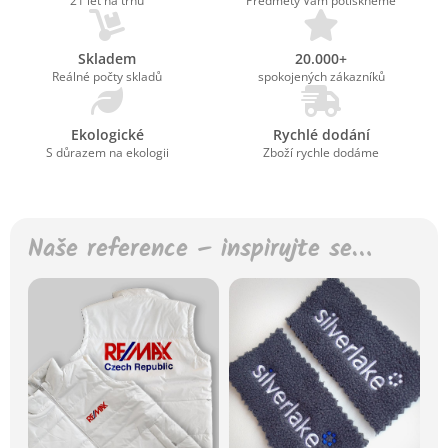
21 let na trhu
Předměty Vám potiskneme
Skladem
20.000+
Reálné počty skladů
spokojených zákazníků
Ekologické
Rychlé dodání
S důrazem na ekologii
Zboží rychle dodáme
Naše reference – inspirujte se…