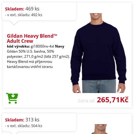
469 ks
Skladem:
- v ext. skladu: 492 ks
Gildan Heavy Blend™
Adult Crew
kód výrobku:
gi18000nv-4xl
Navy
Gildan 50% U.S. bavlna, 50%
polyester, 271,0 g/m2 (bílá 257 g/m2).
Heavy Blend má příjemnou
kartáčovanou vnitřní stranu
265,71Kč
Cena od
313 ks
Skladem:
- v ext. skladu: 504 ks