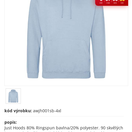
:
:
:
DNÍ
HOD
MIN
SEK
kód výrobku:
awjh001sb-4xl
popis:
Just Hoods 80% Ringspun bavlna/20% polyester. 90 skvělých