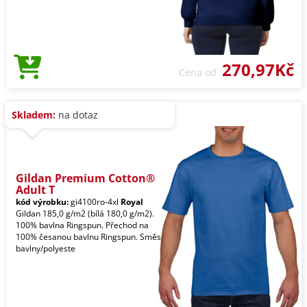
270,97Kč
Cena od
Skladem:
na dotaz
Gildan Premium Cotton®
Adult T
kód výrobku:
gi4100ro-4xl
Royal
Gildan 185,0 g/m2 (bílá 180,0 g/m2).
100% bavlna Ringspun. Přechod na
100% česanou bavlnu Ringspun. Směs
bavlny/polyeste