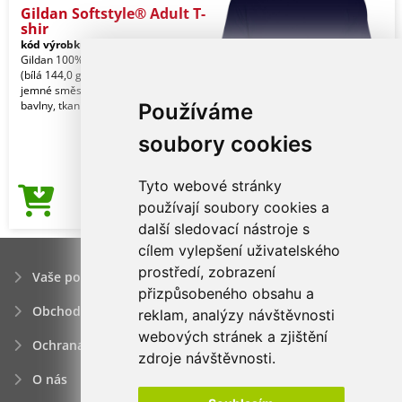
Gildan Softstyle® Adult T-
shir
kód výrobku:
gi64000nv-4xl
Navy
Gildan 100% U.S. bavlna, 153,0 g/m2
(bílá 144,0 g/m2). Vyrobeno z naší
jemné směsi bavlny Ringspun a
bavlny, tkanina s v
Používáme
soubory cookies
Tyto webové stránky
94,07Kč
používají soubory cookies a
Cena od
další sledovací nástroje s
cílem vylepšení uživatelského
prostředí, zobrazení
Vaše poptávka
přizpůsobeného obsahu a
Obchodní podmínky
reklam, analýzy návštěvnosti
webových stránek a zjištění
Ochrana osobních údajú
zdroje návštěvnosti.
O nás