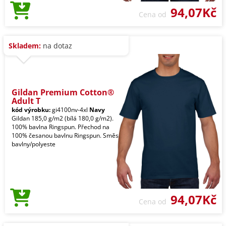
94,07Kč
Cena od
Skladem:
na dotaz
Gildan Premium Cotton®
Adult T
kód výrobku:
gi4100nv-4xl
Navy
Gildan 185,0 g/m2 (bílá 180,0 g/m2).
100% bavlna Ringspun. Přechod na
100% česanou bavlnu Ringspun. Směs
bavlny/polyeste
94,07Kč
Cena od