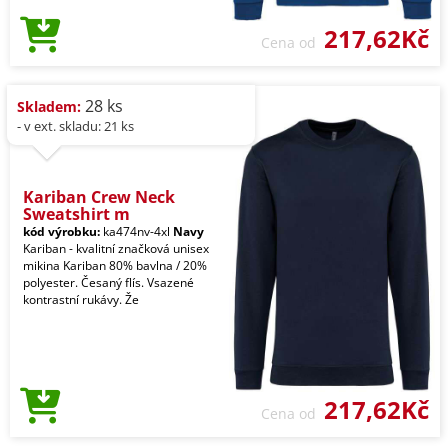
217,62Kč
Cena od
28 ks
Skladem:
- v ext. skladu: 21 ks
Kariban Crew Neck
Sweatshirt m
kód výrobku:
ka474nv-4xl
Navy
Kariban - kvalitní značková unisex
mikina Kariban 80% bavlna / 20%
polyester. Česaný flís. Vsazené
kontrastní rukávy. Že
217,62Kč
Cena od