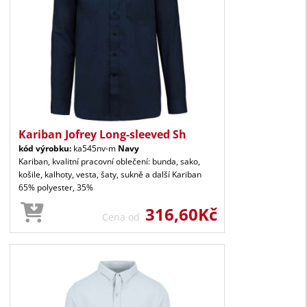
Kariban Jofrey Long-sleeved Sh
kód výrobku:
ka545nv-m
Navy
Kariban, kvalitní pracovní oblečení: bunda, sako,
košile, kalhoty, vesta, šaty, sukně a další Kariban
65% polyester, 35%
316,60Kč
Cena od