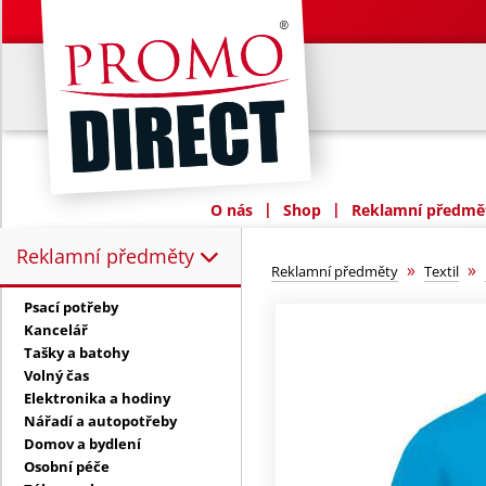
|
|
O nás
Shop
Reklamní předmět
Reklamní předměty
Reklamní předměty:
»
»
Reklamní předměty
Textil
Psací potřeby
Kancelář
Tašky a batohy
Volný čas
Elektronika a hodiny
Nářadí a autopotřeby
Domov a bydlení
Osobní péče