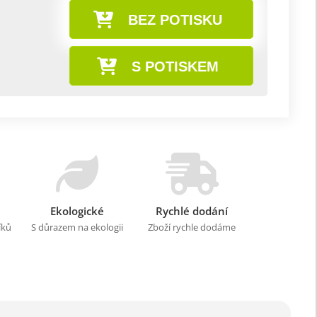
BEZ POTISKU
S POTISKEM
Ekologické
Rychlé dodání
íků
S důrazem na ekologii
Zboží rychle dodáme