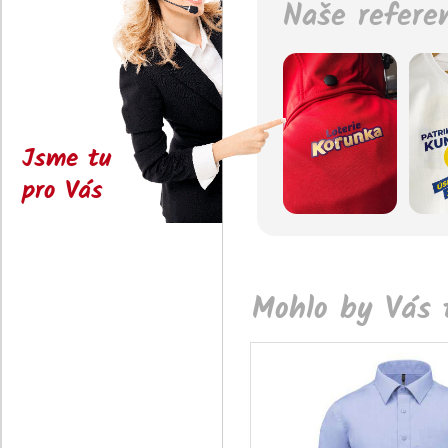
Naše refere
Jsme tu
pro Vás
Mohlo by Vás t