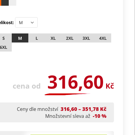
likost:
S
M
L
XL
2XL
3XL
4XL
6XL
316,60
cena od
Kč
316,60 – 351,78 Kč
Ceny dle množství
-10 %
Množstevní sleva až