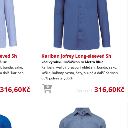
eeved Sh
Kariban Jofrey Long-sleeved Sh
Blue
kód výrobku:
ka545cob-m
Metro Blue
í: bunda, sako,
Kariban, kvalitní pracovní oblečení: bunda, sako,
 a další Kariban
košile, kalhoty, vesta, šaty, sukně a další Kariban
65% polyester, 35%
316,60Kč
316,60Kč
Cena od