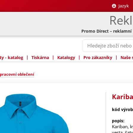
Jazyk
Rek
Promo Direct – reklamní
|
|
|
|
y - katalog
Tiskárna
Katalogy
Pro zákazníky
Naše 
pracovní oblečení
Kariba
kód výrob
popis:
Kariban, k
vesta, šat