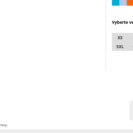
Vyberte ve
XS
5XL
ravy.