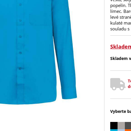
popelín. 
límec. Bar
levé stran
kulaté man
souladu 
Sklade
Skladem v 
T
d
Vyberte b