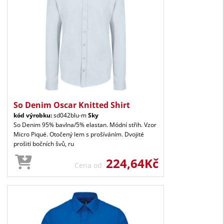
So Denim Oscar Knitted Shirt
kód výrobku:
sd042blu-m
Sky
So Denim 95% bavlna/5% elastan. Módní střih. Vzor
Micro Piqué. Otočený lem s prošíváním. Dvojité
prošití bočních švů, ru
224,64Kč
Cena od