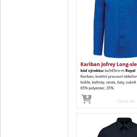
Kariban Jofrey Long-sl
kód výrobku:
ka545lro-m
Royal
Kariban, kvalitní pracovní oblečen
košile, kalhoty, vesta, šaty, sukně
65% polyester, 35%
Cena od