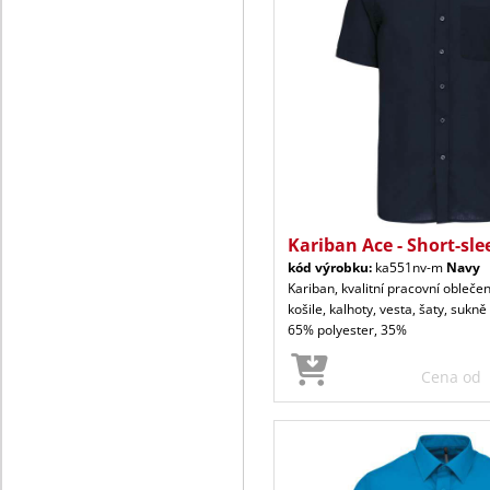
Kariban Ace - Short-sle
kód výrobku:
ka551nv-m
Navy
Kariban, kvalitní pracovní oblečen
košile, kalhoty, vesta, šaty, sukně
65% polyester, 35%
Cena od