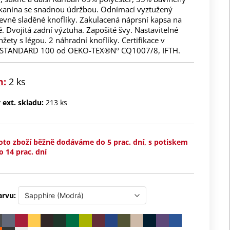
Tkanina se snadnou údržbou. Odnímací vyztužený
evně sladěné knoflíky. Zakulacená náprsní kapsa na
ě. Dvojitá zadní výztuha. Zapošité švy. Nastavitelné
žety s légou. 2 náhradní knoflíky. Certifikace v
s STANDARD 100 od OEKO-TEX®N° CQ1007/8, IFTH.
m:
2 ks
ext. skladu:
213 ks
oto zboží běžně dodáváme do 5 prac. dní, s potiskem
o 14 prac. dní
arvu: