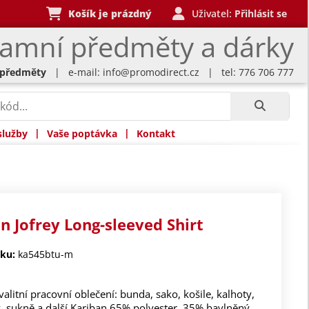
Košík je prázdný
Uživatel:
Přihlásit se
lamní předměty a dárky
 předměty
| e-mail:
info@promodirect.cz
| tel: 776 706 777
|
|
služby
Vaše poptávka
Kontakt
n Jofrey Long-sleeved Shirt
ku:
ka545btu-m
valitní pracovní oblečení: bunda, sako, košile, kalhoty,
y, sukně a další Kariban 65% polyester, 35% bavlněný