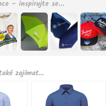
nce – inspirujte se…
aké zajímat...