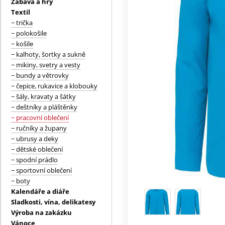
Zábava a hry
Textil
− trička
− polokošile
− košile
− kalhoty, šortky a sukně
− mikiny, svetry a vesty
− bundy a větrovky
− čepice, rukavice a klobouky
− šály, kravaty a šátky
− deštníky a pláštěnky
− pracovní oblečení
− ručníky a župany
− ubrusy a deky
− dětské oblečení
− spodní prádlo
− sportovní oblečení
− boty
Kalendáře a diáře
Sladkosti, vína, delikatesy
Výroba na zakázku
Vánoce