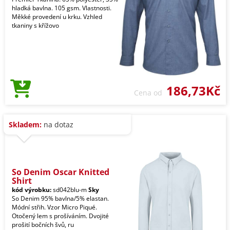
hladká bavlna. 105 gsm. Vlastnosti.
Měkké provedení u krku. Vzhled
tkaniny s křížovo
186,73Kč
Cena od
Skladem:
na dotaz
So Denim Oscar Knitted
Shirt
kód výrobku:
sd042blu-m
Sky
So Denim 95% bavlna/5% elastan.
Módní střih. Vzor Micro Piqué.
Otočený lem s prošíváním. Dvojité
prošití bočních švů, ru