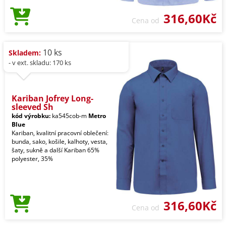
316,60Kč
Cena od
10 ks
Skladem:
- v ext. skladu: 170 ks
Kariban Jofrey Long-
sleeved Sh
kód výrobku:
ka545cob-m
Metro
Blue
Kariban, kvalitní pracovní oblečení:
bunda, sako, košile, kalhoty, vesta,
šaty, sukně a další Kariban 65%
polyester, 35%
316,60Kč
Cena od