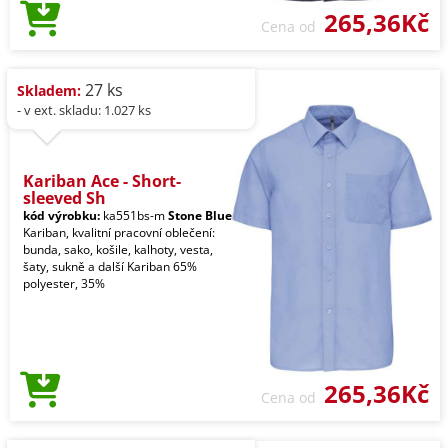
265,36Kč
Cena od
27 ks
Skladem:
- v ext. skladu: 1.027 ks
Kariban Ace - Short-
sleeved Sh
kód výrobku:
ka551bs-m
Stone Blue
Kariban, kvalitní pracovní oblečení:
bunda, sako, košile, kalhoty, vesta,
šaty, sukně a další Kariban 65%
polyester, 35%
265,36Kč
Cena od