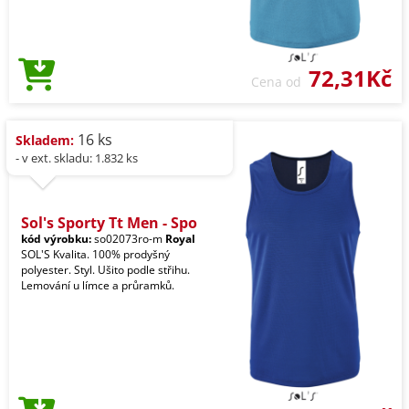
72,31Kč
Cena od
16 ks
Skladem:
- v ext. skladu: 1.832 ks
Sol's Sporty Tt Men - Spo
kód výrobku:
so02073ro-m
Royal
SOL'S Kvalita. 100% prodyšný
polyester. Styl. Ušito podle střihu.
Lemování u límce a průramků.