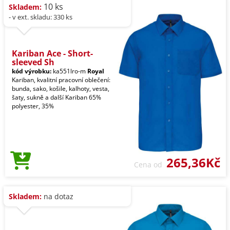
10 ks
Skladem:
- v ext. skladu: 330 ks
Kariban Ace - Short-
sleeved Sh
kód výrobku:
ka551lro-m
Royal
Kariban, kvalitní pracovní oblečení:
bunda, sako, košile, kalhoty, vesta,
šaty, sukně a další Kariban 65%
polyester, 35%
265,36Kč
Cena od
Skladem:
na dotaz