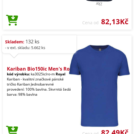
82,13Kč
Cena od
132 ks
Skladem:
- v ext. skladu: 5.662 ks
Kariban Bio150ic Men's Ro
kód výrobku:
ka3025iclro-m
Royal
Kariban - kvalitní značkové pánské
tričko Kariban Jednobarevné
provedení: 100% bavlna. Skvrnitá šedá
barva: 98% bavlna
82,49Kč
Cena od