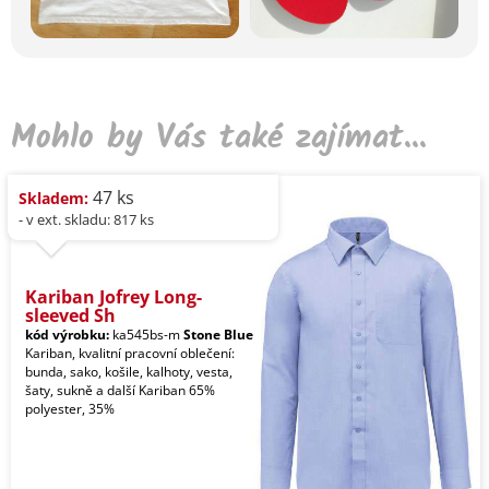
Mohlo by Vás také zajímat...
47 ks
Skladem:
- v ext. skladu: 817 ks
Kariban Jofrey Long-
sleeved Sh
kód výrobku:
ka545bs-m
Stone Blue
Kariban, kvalitní pracovní oblečení:
bunda, sako, košile, kalhoty, vesta,
šaty, sukně a další Kariban 65%
polyester, 35%