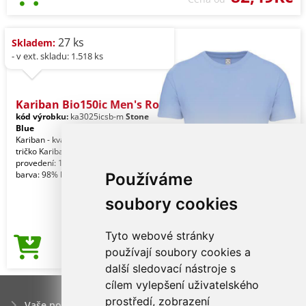
27 ks
Skladem:
- v ext. skladu: 1.518 ks
Kariban Bio150ic Men's Ro
kód výrobku:
ka3025icsb-m
Stone
Blue
Kariban - kvalitní značkové pánské
tričko Kariban Jednobarevné
provedení: 100% bavlna. Skvrnitá šedá
barva: 98% bavlna
Používáme
soubory cookies
Tyto webové stránky
82,49Kč
používají soubory cookies a
Cena od
další sledovací nástroje s
cílem vylepšení uživatelského
prostředí, zobrazení
Vaše poptávka