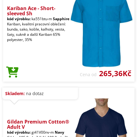
Kariban Ace - Short-
sleeved Sh
kód výrobku:
ka551btu-m
Sapphire
Kariban, kvalitní pracovní oblečení:
bunda, sako, košile, kalhoty, vesta,
šaty, sukně a další Kariban 65%
polyester, 35%
265,36Kč
Cena od
Skladem:
na dotaz
Gildan Premium Cotton®
Adult V
kód výrobku:
gi41V00nv-m
Navy