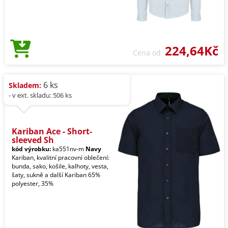
224,64Kč
Cena od
6 ks
Skladem:
- v ext. skladu: 506 ks
Kariban Ace - Short-
sleeved Sh
kód výrobku:
ka551nv-m
Navy
Kariban, kvalitní pracovní oblečení:
bunda, sako, košile, kalhoty, vesta,
šaty, sukně a další Kariban 65%
polyester, 35%