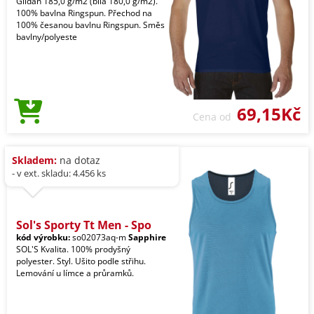
Gildan 185,0 g/m2 (bílá 180,0 g/m2).
100% bavlna Ringspun. Přechod na
100% česanou bavlnu Ringspun. Směs
bavlny/polyeste
69,15Kč
Cena od
Skladem:
na dotaz
- v ext. skladu: 4.456 ks
Sol's Sporty Tt Men - Spo
kód výrobku:
so02073aq-m
Sapphire
SOL'S Kvalita. 100% prodyšný
polyester. Styl. Ušito podle střihu.
Lemování u límce a průramků.