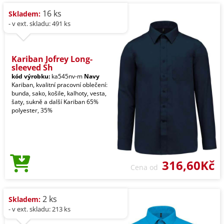
16 ks
Skladem:
- v ext. skladu: 491 ks
Kariban Jofrey Long-
sleeved Sh
kód výrobku:
ka545nv-m
Navy
Kariban, kvalitní pracovní oblečení:
bunda, sako, košile, kalhoty, vesta,
šaty, sukně a další Kariban 65%
polyester, 35%
316,60Kč
Cena od
2 ks
Skladem:
- v ext. skladu: 213 ks