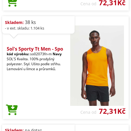
72,31Kč
Cena od
38 ks
Skladem:
- v ext. skladu: 1.104 ks
Sol's Sporty Tt Men - Spo
kód výrobku:
so02073fn-m
Navy
SOL'S Kvalita. 100% prodyšný
polyester. Styl. Ušito podle střihu.
Lemování u límce a průramků.
72,31Kč
Cena od
Skladem:
na dotaz