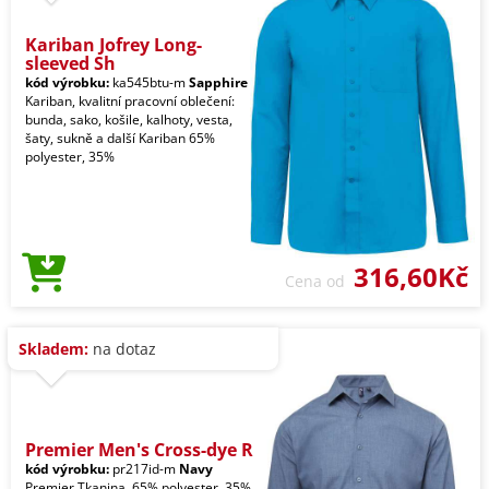
Kariban Jofrey Long-
sleeved Sh
kód výrobku:
ka545btu-m
Sapphire
Kariban, kvalitní pracovní oblečení:
bunda, sako, košile, kalhoty, vesta,
šaty, sukně a další Kariban 65%
polyester, 35%
316,60Kč
Cena od
Skladem:
na dotaz
Premier Men's Cross-dye R
kód výrobku:
pr217id-m
Navy
Premier Tkanina. 65% polyester, 35%