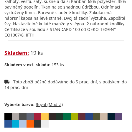
kalhoty, vesta, šaty, sukně a další Kariban 65% polyester, 35%
bavlněný popelín. Tkanina se snadnou údržbou. Odnímací
vyztužený límec. Barevně sladěné knoflíky. Zakulacená
náprsní kapsa na levé straně. Dvojitá zadní výztuha. Zapošité
švy. Nastavitelné kulaté manžety s légou. 2 náhradní knoflíky.
Certifikace v souladu s STANDARD 100 od OEKO-TEX®N°
CQ1007/8, IFTH.
Skladem:
19 ks
Skladem v ext. skladu:
153 ks
Toto zboží běžně dodáváme do 5 prac. dní, s potiskem do
14 prac. dní
Vyberte barvu: