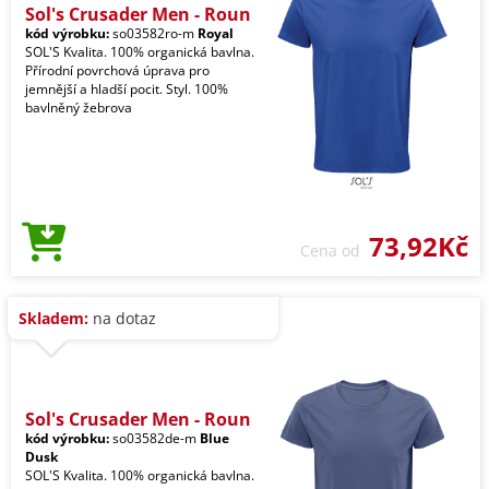
Sol's Crusader Men - Roun
kód výrobku:
so03582ro-m
Royal
SOL'S Kvalita. 100% organická bavlna.
Přírodní povrchová úprava pro
jemnější a hladší pocit. Styl. 100%
bavlněný žebrova
73,92Kč
Cena od
Skladem:
na dotaz
Sol's Crusader Men - Roun
kód výrobku:
so03582de-m
Blue
Dusk
SOL'S Kvalita. 100% organická bavlna.