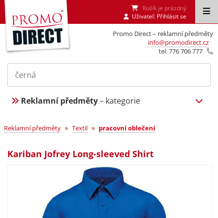
Košík je prázdný
Uživatel:
Přihlásit se
Promo Direct – reklamní předměty
info@promodirect.cz
tel. 776 706 777
Reklamní předměty
– kategorie
»
»
Reklamní předměty
Textil
pracovní oblečení
Kariban Jofrey Long-sleeved Shirt