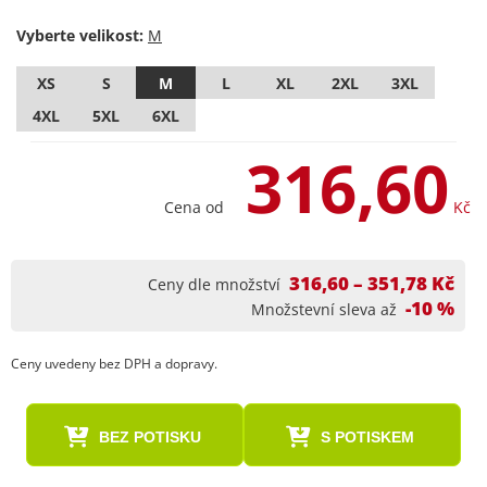
Vyberte velikost:
XS
S
M
L
XL
2XL
3XL
4XL
5XL
6XL
316,60
Cena od
Kč
316,60 – 351,78 Kč
Ceny dle množství
-10 %
Množstevní sleva až
Ceny uvedeny bez DPH a dopravy.
BEZ POTISKU
S POTISKEM