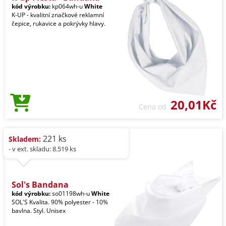
kód výrobku:
kp064wh-u
White
K-UP - kvalitní značkové reklamní
čepice, rukavice a pokrývky hlavy.
20,01Kč
Cena od
221 ks
Skladem:
- v ext. skladu: 8.519 ks
Sol's Bandana
kód výrobku:
so01198wh-u
White
SOL'S Kvalita. 90% polyester - 10%
bavlna. Styl. Unisex