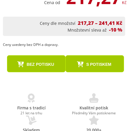
Cena od
Kč
217,27 – 241,41 Kč
Ceny dle množství
-10 %
Množstevní sleva až
Ceny uvedeny bez DPH a dopravy.
BEZ POTISKU
S POTISKEM
Firma s tradicí
Kvalitní potisk
21 let na trhu
Předměty Vám potiskneme
Skladem
20.000+