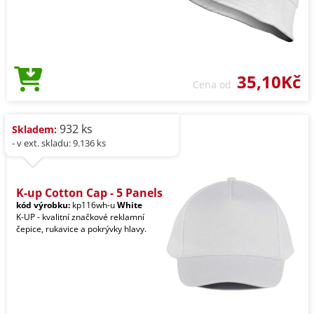
35,10Kč
Cena od
932 ks
Skladem:
- v ext. skladu: 9.136 ks
K-up Cotton Cap - 5 Panels
kód výrobku:
kp116wh-u
White
K-UP - kvalitní značkové reklamní
čepice, rukavice a pokrývky hlavy.