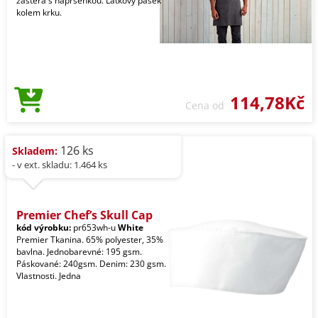
zástěra s náprsenkou. Látkový pásek
kolem krku.
114,78Kč
Cena od
126 ks
Skladem:
- v ext. skladu: 1.464 ks
Premier Chef’s Skull Cap
kód výrobku:
pr653wh-u
White
Premier Tkanina. 65% polyester, 35%
bavlna. Jednobarevné: 195 gsm.
Páskované: 240gsm. Denim: 230 gsm.
Vlastnosti. Jedna