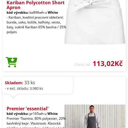
Kariban Polycotton Short
Apron
kód výrobku:
ka896wh-u
White
- Kariban, kvalitní pracovní oblečení:
bunda, sako, košile, kalhoty, vesta,
šaty, sukně Kariban 65% bavlna / 35%
polyes
113,02Kč
Cena od
33 ks
Skladem:
- v ext. skladu: 3.980 ks
Premier 'essential'
kód výrobku:
pr165wh-u
White
Premier Tkanina. 80% polyester, 20%
bavlněný kepr. Vlastnosti. Klasická