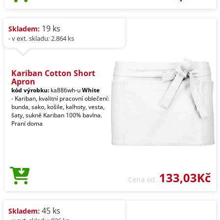
19 ks
Skladem:
- v ext. skladu: 2.864 ks
Kariban Cotton Short
Apron
kód výrobku:
ka886wh-u
White
- Kariban, kvalitní pracovní oblečení:
bunda, sako, košile, kalhoty, vesta,
šaty, sukně Kariban 100% bavlna.
Praní doma
133,03Kč
Cena od
45 ks
Skladem: