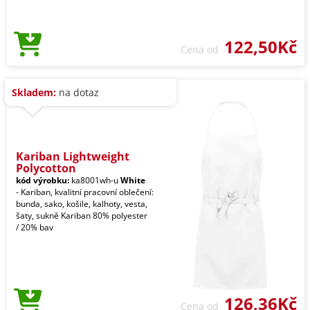
122,50Kč
Cena od
Skladem:
na dotaz
Kariban Lightweight
Polycotton
kód výrobku:
ka8001wh-u
White
- Kariban, kvalitní pracovní oblečení:
bunda, sako, košile, kalhoty, vesta,
šaty, sukně Kariban 80% polyester
/ 20% bav
126,36Kč
Cena od