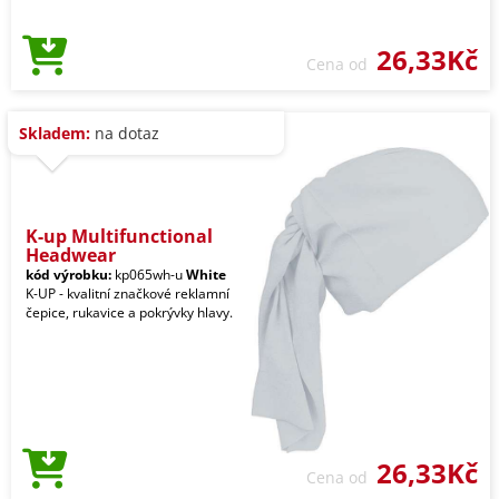
26,33Kč
Cena od
Skladem:
na dotaz
K-up Multifunctional
Headwear
kód výrobku:
kp065wh-u
White
K-UP - kvalitní značkové reklamní
čepice, rukavice a pokrývky hlavy.
26,33Kč
Cena od