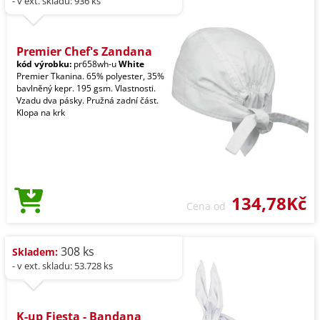
- v ext. skladu: 936 ks
Premier Chef's Zandana
kód výrobku:
pr658wh-u
White
Premier Tkanina. 65% polyester, 35%
bavlněný kepr. 195 gsm. Vlastnosti.
Vzadu dva pásky. Pružná zadní část.
Klopa na krk
134,78Kč
Cena od
308 ks
Skladem:
- v ext. skladu: 53.728 ks
K-up Fiesta - Bandana