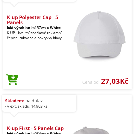
K-up Polyester Cap - 5
Panels
kód výrobku:
kp157wh-u
White
K-UP - kvalitní značkové reklamní
čepice, rukavice a pokrývky hlavy.
27,03Kč
Cena od
Skladem:
na dotaz
- v ext. skladu: 14.903 ks
K-up First - 5 Panels Cap
kód výrobku:
kp034wh-u
White