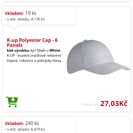
19 ks
Skladem:
- v ext. skladu: 4.176 ks
K-up Polyester Cap - 6
Panels
kód výrobku:
kp156wh-u
White
K-UP - kvalitní značkové reklamní
čepice, rukavice a pokrývky hlavy.
27,03Kč
Cena od
240 ks
Skladem:
- v ext. skladu: 6.479 ks