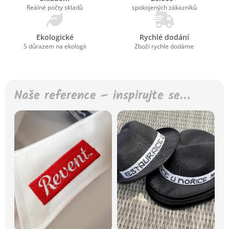
Reálné počty skladů
spokojených zákazníků
Ekologické
Rychlé dodání
S důrazem na ekologii
Zboží rychle dodáme
Naše reference – inspirujte se…