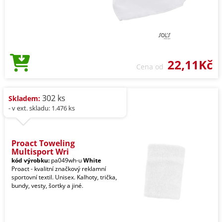
22,11Kč
Cena od
302 ks
Skladem:
- v ext. skladu: 1.476 ks
Proact Toweling
Multisport Wri
kód výrobku:
pa049wh-u
White
Proact - kvalitní značkový reklamní
sportovní textil. Unisex. Kalhoty, trička,
bundy, vesty, šortky a jiné.