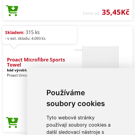
35,45Kč
Cena od
315 ks
Skladem:
- v ext. skladu: 4.093 ks
Proact Microfibre Sports
Towel
kód výrobku:
pa573wh-u
White
Proact Unisex
Používáme
soubory cookies
Tyto webové stránky
36,50Kč
používají soubory cookies a
Cena od
další sledovací nástroje s