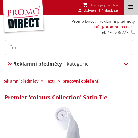
Košík je prázdný
Uživatel:
Přihlásit se
Promo Direct – reklamní předměty
info@promodirect.cz
tel. 776 706 777
Reklamní předměty
– kategorie
»
»
Reklamní předměty
Textil
pracovní oblečení
Premier 'colours Collection' Satin Tie