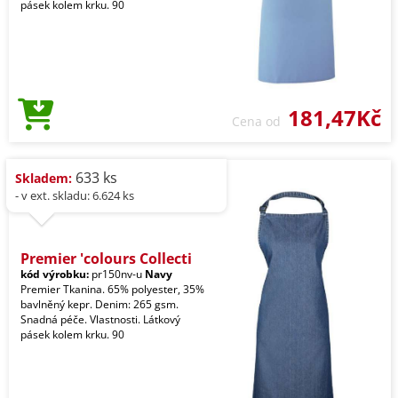
pásek kolem krku. 90
181,47Kč
Cena od
633 ks
Skladem:
- v ext. skladu: 6.624 ks
Premier 'colours Collecti
kód výrobku:
pr150nv-u
Navy
Premier Tkanina. 65% polyester, 35%
bavlněný kepr. Denim: 265 gsm.
Snadná péče. Vlastnosti. Látkový
pásek kolem krku. 90