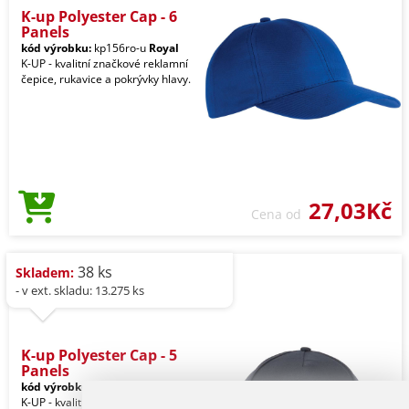
K-up Polyester Cap - 6
Panels
kód výrobku:
kp156ro-u
Royal
K-UP - kvalitní značkové reklamní
čepice, rukavice a pokrývky hlavy.
27,03Kč
Cena od
38 ks
Skladem:
- v ext. skladu: 13.275 ks
K-up Polyester Cap - 5
Panels
kód výrobku:
kp157nv-u
Navy
K-UP - kvalitní značkové reklamní