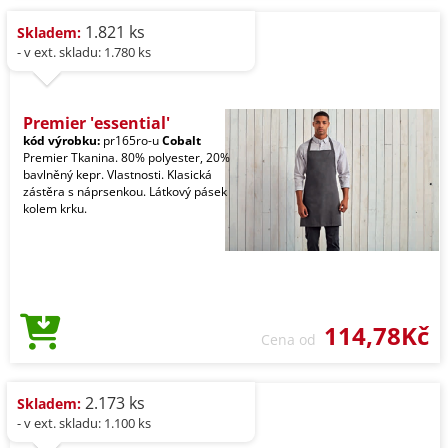
1.821 ks
Skladem:
- v ext. skladu: 1.780 ks
Premier 'essential'
kód výrobku:
pr165ro-u
Cobalt
Premier Tkanina. 80% polyester, 20%
bavlněný kepr. Vlastnosti. Klasická
zástěra s náprsenkou. Látkový pásek
kolem krku.
114,78Kč
Cena od
2.173 ks
Skladem:
- v ext. skladu: 1.100 ks