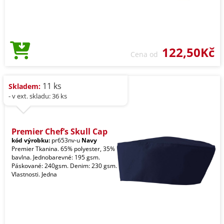
122,50Kč
Cena od
11 ks
Skladem:
- v ext. skladu: 36 ks
Premier Chef’s Skull Cap
kód výrobku:
pr653nv-u
Navy
Premier Tkanina. 65% polyester, 35%
bavlna. Jednobarevné: 195 gsm.
Páskované: 240gsm. Denim: 230 gsm.
Vlastnosti. Jedna