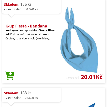
156 ks
Skladem:
- v ext. skladu: 34.090 ks
K-up Fiesta - Bandana
kód výrobku:
kp064sb-u
Stone Blue
K-UP - kvalitní značkové reklamní
čepice, rukavice a pokrývky hlavy.
20,01Kč
Cena od
188 ks
Skladem:
- v ext. skladu: 24.696 ks