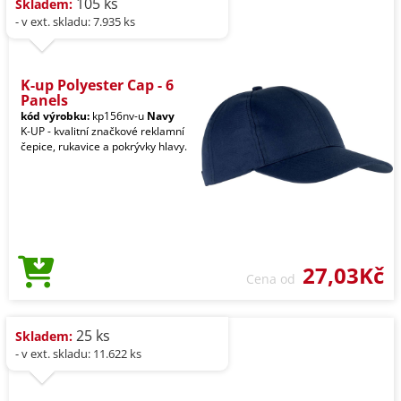
105 ks
Skladem:
- v ext. skladu: 7.935 ks
K-up Polyester Cap - 6
Panels
kód výrobku:
kp156nv-u
Navy
K-UP - kvalitní značkové reklamní
čepice, rukavice a pokrývky hlavy.
27,03Kč
Cena od
25 ks
Skladem:
- v ext. skladu: 11.622 ks