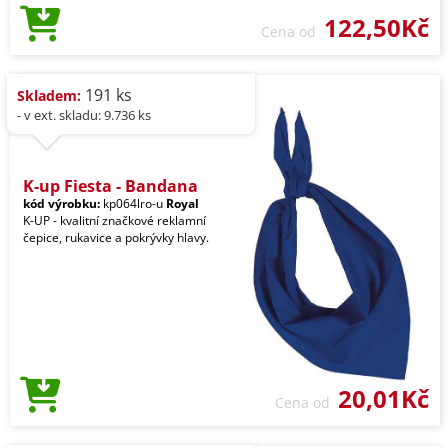
122,50Kč
Cena od
191 ks
Skladem:
- v ext. skladu: 9.736 ks
K-up Fiesta - Bandana
kód výrobku:
kp064lro-u
Royal
K-UP - kvalitní značkové reklamní
čepice, rukavice a pokrývky hlavy.
20,01Kč
Cena od