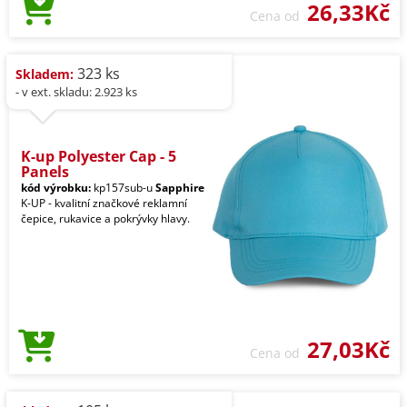
26,33Kč
Cena od
323 ks
Skladem:
- v ext. skladu: 2.923 ks
K-up Polyester Cap - 5
Panels
kód výrobku:
kp157sub-u
Sapphire
K-UP - kvalitní značkové reklamní
čepice, rukavice a pokrývky hlavy.
27,03Kč
Cena od