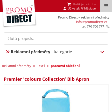
Košík je prázdný
Uživatel:
Přihlásit se
Promo Direct – reklamní předměty
info@promodirect.cz
tel. 776 706 777
Reklamní předměty
– kategorie
»
»
Reklamní předměty
Textil
pracovní oblečení
Premier 'colours Collection’ Bib Apron