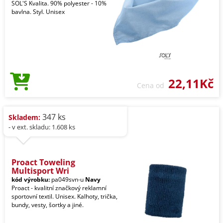
SOL'S Kvalita. 90% polyester - 10%
bavlna. Styl. Unisex
22,11Kč
Cena od
347 ks
Skladem:
- v ext. skladu: 1.608 ks
Proact Toweling
Multisport Wri
kód výrobku:
pa049svn-u
Navy
Proact - kvalitní značkový reklamní
sportovní textil. Unisex. Kalhoty, trička,
bundy, vesty, šortky a jiné.