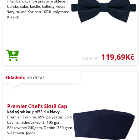
- Kariban, kvalitní pracovní oblečení:
bunda, sako, košile, kalhoty, vesta,
šaty, sukně Kariban 100% polyester.
Klasick
119,69Kč
Cena od
Skladem:
na dotaz
Premier Chef’s Skull Cap
kód výrobku:
pr653id-u
Navy
Premier Tkanina. 65% polyester, 35%
bavlna. Jednobarevné: 195 gsm.
Páskované: 240gsm. Denim: 230 gsm.
Vlastnosti. Jedna