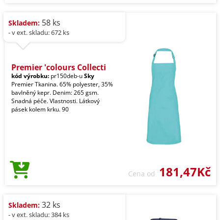
58 ks
Skladem:
- v ext. skladu: 672 ks
Premier 'colours Collecti
kód výrobku:
pr150deb-u
Sky
Premier Tkanina. 65% polyester, 35%
bavlněný kepr. Denim: 265 gsm.
Snadná péče. Vlastnosti. Látkový
pásek kolem krku. 90
181,47Kč
Cena od
32 ks
Skladem:
- v ext. skladu: 384 ks