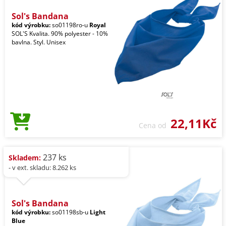
Sol's Bandana
kód výrobku:
so01198ro-u
Royal
SOL'S Kvalita. 90% polyester - 10%
bavlna. Styl. Unisex
22,11Kč
Cena od
237 ks
Skladem:
- v ext. skladu: 8.262 ks
Sol's Bandana
kód výrobku:
so01198sb-u
Light
Blue