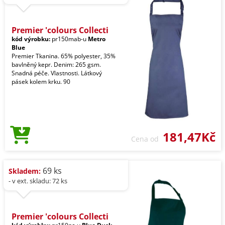
Premier 'colours Collecti
kód výrobku:
pr150mab-u
Metro
Blue
Premier Tkanina. 65% polyester, 35%
bavlněný kepr. Denim: 265 gsm.
Snadná péče. Vlastnosti. Látkový
pásek kolem krku. 90
181,47Kč
Cena od
69 ks
Skladem:
- v ext. skladu: 72 ks
Premier 'colours Collecti