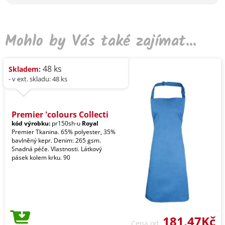
Mohlo by Vás také zajímat...
48 ks
Skladem:
- v ext. skladu: 48 ks
Premier 'colours Collecti
kód výrobku:
pr150sh-u
Royal
Premier Tkanina. 65% polyester, 35%
bavlněný kepr. Denim: 265 gsm.
Snadná péče. Vlastnosti. Látkový
pásek kolem krku. 90
181,47Kč
Cena od