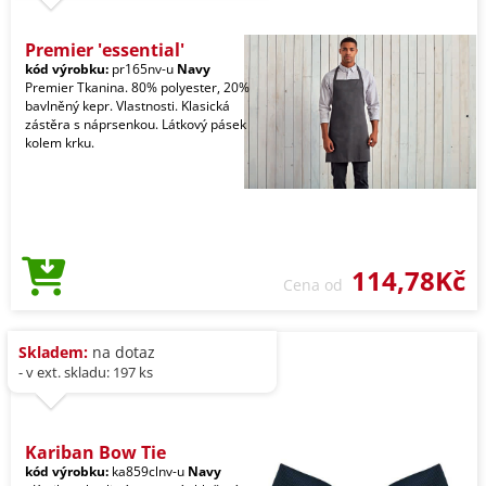
Premier 'essential'
kód výrobku:
pr165nv-u
Navy
Premier Tkanina. 80% polyester, 20%
bavlněný kepr. Vlastnosti. Klasická
zástěra s náprsenkou. Látkový pásek
kolem krku.
114,78Kč
Cena od
Skladem:
na dotaz
- v ext. skladu: 197 ks
Kariban Bow Tie
kód výrobku:
ka859clnv-u
Navy