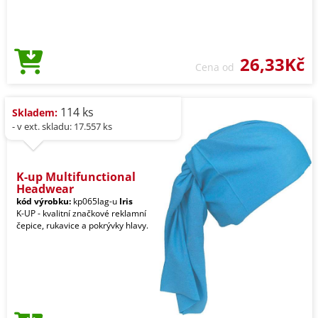
26,33Kč
Cena od
114 ks
Skladem:
- v ext. skladu: 17.557 ks
K-up Multifunctional
Headwear
kód výrobku:
kp065lag-u
Iris
K-UP - kvalitní značkové reklamní
čepice, rukavice a pokrývky hlavy.