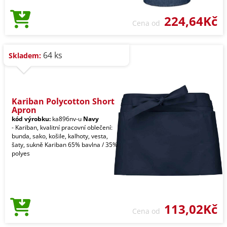
224,64Kč
Cena od
64 ks
Skladem:
Kariban Polycotton Short
Apron
kód výrobku:
ka896nv-u
Navy
- Kariban, kvalitní pracovní oblečení:
bunda, sako, košile, kalhoty, vesta,
šaty, sukně Kariban 65% bavlna / 35%
polyes
113,02Kč
Cena od