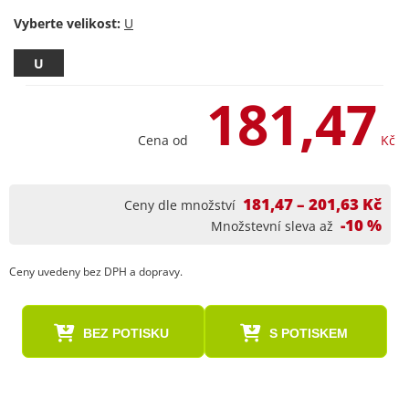
Vyberte velikost:
U
181,47
Cena od
Kč
181,47 – 201,63 Kč
Ceny dle množství
-10 %
Množstevní sleva až
Ceny uvedeny bez DPH a dopravy.
BEZ POTISKU
S POTISKEM