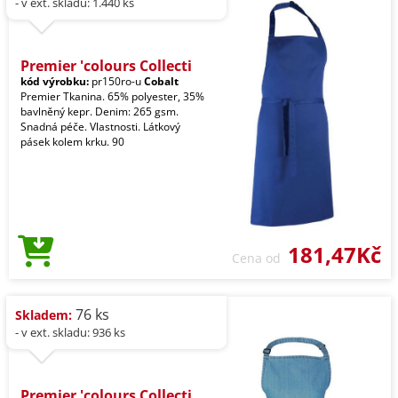
- v ext. skladu: 1.440 ks
Premier 'colours Collecti
kód výrobku:
pr150ro-u
Cobalt
Premier Tkanina. 65% polyester, 35%
bavlněný kepr. Denim: 265 gsm.
Snadná péče. Vlastnosti. Látkový
pásek kolem krku. 90
181,47Kč
Cena od
76 ks
Skladem:
- v ext. skladu: 936 ks
Premier 'colours Collecti