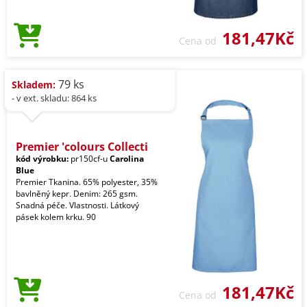
181,47Kč
Cena od
79 ks
Skladem:
- v ext. skladu: 864 ks
Premier 'colours Collecti
kód výrobku:
pr150cf-u
Carolina
Blue
Premier Tkanina. 65% polyester, 35%
bavlněný kepr. Denim: 265 gsm.
Snadná péče. Vlastnosti. Látkový
pásek kolem krku. 90
181,47Kč
Cena od