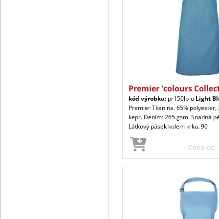
Premier 'colours Collec
kód výrobku:
pr150lb-u
Light B
Premier Tkanina. 65% polyester,
kepr. Denim: 265 gsm. Snadná péč
Látkový pásek kolem krku. 90
Cena od