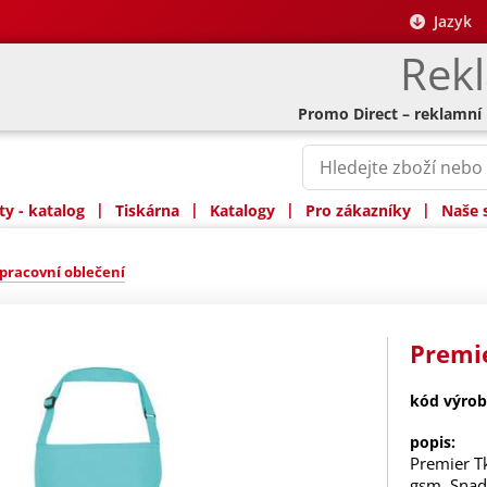
Jazyk
Rek
Promo Direct – reklamní
|
|
|
|
y - katalog
Tiskárna
Katalogy
Pro zákazníky
Naše 
pracovní oblečení
Premie
kód výrob
popis:
Premier T
gsm. Snad