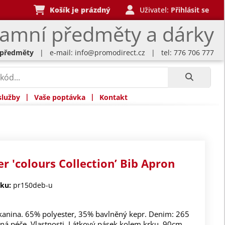
Košík je prázdný
Uživatel:
Přihlásit se
lamní předměty a dárky
 předměty
| e-mail:
info@promodirect.cz
| tel: 776 706 777
|
|
služby
Vaše poptávka
Kontakt
r 'colours Collection’ Bib Apron
ku:
pr150deb-u
kanina. 65% polyester, 35% bavlněný kepr. Denim: 265
ná péče. Vlastnosti. Látkový pásek kolem krku. 90cm