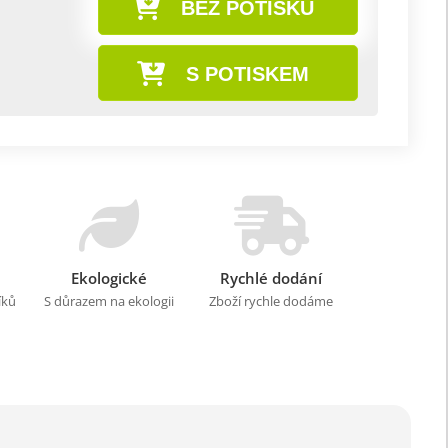
BEZ POTISKU
S POTISKEM
Ekologické
Rychlé dodání
íků
S důrazem na ekologii
Zboží rychle dodáme