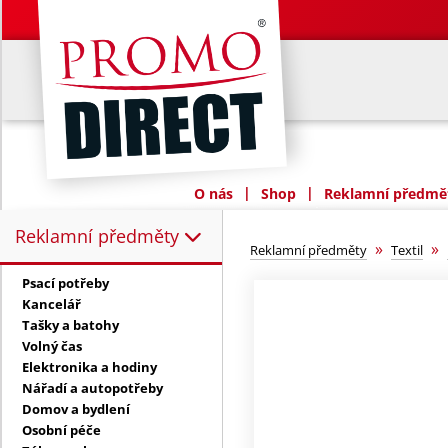
|
|
O nás
Shop
Reklamní předmět
Reklamní předměty
Reklamní předměty:
»
»
Reklamní předměty
Textil
Psací potřeby
Kancelář
Tašky a batohy
Volný čas
Elektronika a hodiny
Nářadí a autopotřeby
Domov a bydlení
Osobní péče