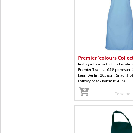
Premier 'colours Collec
kód výrobku:
pr150cf-u
Carolin
Premier Tkanina. 65% polyester,
kepr. Denim: 265 gsm. Snadná péč
Látkový pásek kolem krku. 90
Cena od