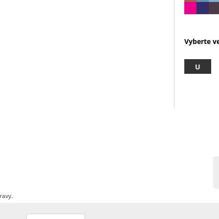
Vyberte ve
U
ravy.