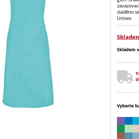
zavazovac
sladěno se
Unisex
Sklade
Skladem v 
T
d
Vyberte b