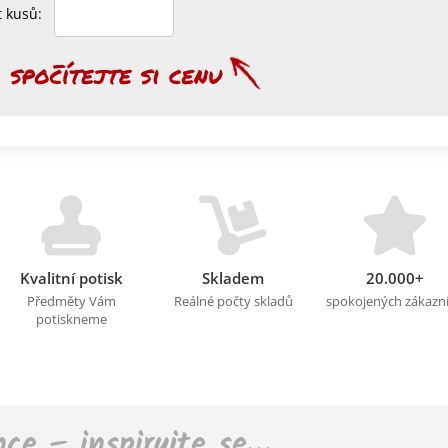
et kusů:
Kvalitní potisk
Skladem
20.000+
Předměty Vám
Reálné počty skladů
spokojených zákazn
potiskneme
nce – inspirujte se…