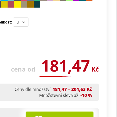
likost:
181,47
cena od
Kč
181,47 – 201,63 Kč
Ceny dle množství
-10 %
Množstevní sleva až