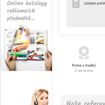
Online katalogy
Zadejte poč
reklamních
předmětů...
Firma s tradicí
21 let na trhu
Naše refere