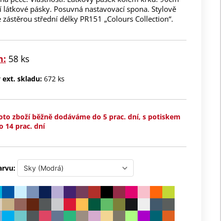
í látkové pásky. Posuvná nastavovací spona. Stylově
 zástěrou střední délky PR151 „Colours Collection“.
m:
58 ks
ext. skladu:
672 ks
oto zboží běžně dodáváme do 5 prac. dní, s potiskem
o 14 prac. dní
arvu: