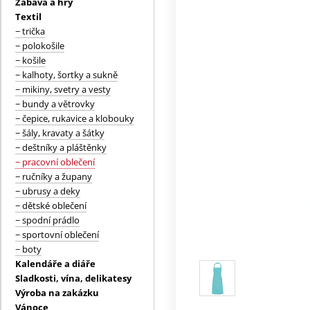
Zábava a hry
Textil
− trička
− polokošile
− košile
− kalhoty, šortky a sukně
− mikiny, svetry a vesty
− bundy a větrovky
− čepice, rukavice a klobouky
− šály, kravaty a šátky
− deštníky a pláštěnky
− pracovní oblečení
− ručníky a župany
− ubrusy a deky
− dětské oblečení
− spodní prádlo
− sportovní oblečení
− boty
Kalendáře a diáře
Sladkosti, vína, delikatesy
Výroba na zakázku
Vánoce