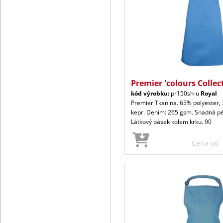
Premier 'colours Collec
kód výrobku:
pr150sh-u
Royal
Premier Tkanina. 65% polyester,
kepr. Denim: 265 gsm. Snadná péč
Látkový pásek kolem krku. 90
Cena od