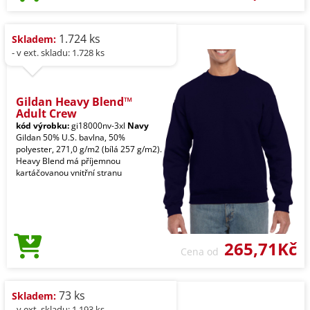
1.724 ks
Skladem:
- v ext. skladu: 1.728 ks
Gildan Heavy Blend™
Adult Crew
kód výrobku:
gi18000nv-3xl
Navy
Gildan 50% U.S. bavlna, 50%
polyester, 271,0 g/m2 (bílá 257 g/m2).
Heavy Blend má příjemnou
kartáčovanou vnitřní stranu
265,71Kč
Cena od
73 ks
Skladem:
- v ext. skladu: 1.193 ks