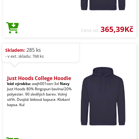
365,39Kč
Cena od
285 ks
Skladem:
- v ext. skladu: 768 ks
Just Hoods College Hoodie
kód výrobku:
awjh001oxn-3xl
Navy
Just Hoods 80% Ringspun bavlna/20%
polyester. 90 skvělých barev. Volný
střih. Dvojitá látková kapuce. Klokaní
kapsa. Kul