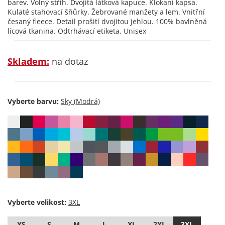
barev. Volný střih. Dvojitá látková kapuce. Klokaní kapsa.
Kulaté stahovací šňůrky. Žebrované manžety a lem. Vnitřní
česaný fleece. Detail prošití dvojitou jehlou. 100% bavlněná
lícová tkanina. Odtrhávací etiketa. Unisex
Skladem:
na dotaz
Vyberte barvu:
Vyberte velikost:
XS
S
M
L
XL
2XL
3XL