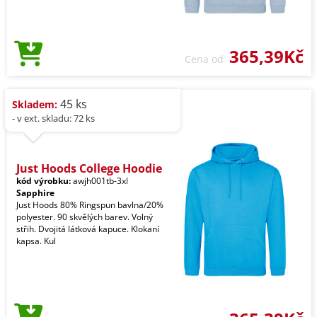
365,39Kč
Cena od
45 ks
Skladem:
- v ext. skladu: 72 ks
Just Hoods College Hoodie
kód výrobku:
awjh001tb-3xl
Sapphire
Just Hoods 80% Ringspun bavlna/20%
polyester. 90 skvělých barev. Volný
střih. Dvojitá látková kapuce. Klokaní
kapsa. Kul