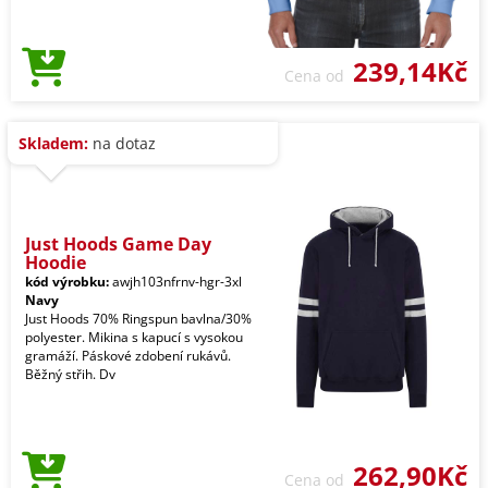
239,14Kč
Cena od
Skladem:
na dotaz
Just Hoods Game Day
Hoodie
kód výrobku:
awjh103nfrnv-hgr-3xl
Navy
Just Hoods 70% Ringspun bavlna/30%
polyester. Mikina s kapucí s vysokou
gramáží. Páskové zdobení rukávů.
Běžný střih. Dv
262,90Kč
Cena od