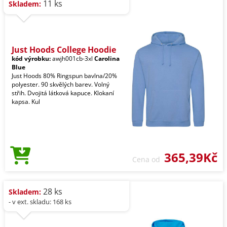
11 ks
Skladem:
Just Hoods College Hoodie
kód výrobku:
awjh001cb-3xl
Carolina
Blue
Just Hoods 80% Ringspun bavlna/20%
polyester. 90 skvělých barev. Volný
střih. Dvojitá látková kapuce. Klokaní
kapsa. Kul
365,39Kč
Cena od
28 ks
Skladem:
- v ext. skladu: 168 ks