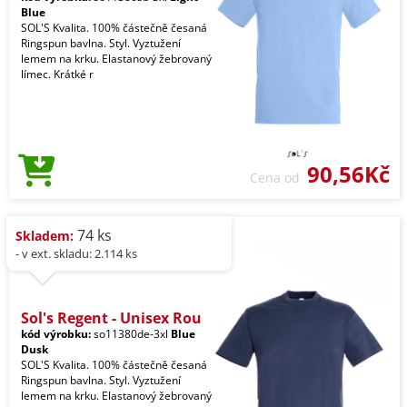
Blue
SOL'S Kvalita. 100% částečně česaná
Ringspun bavlna. Styl. Vyztužení
lemem na krku. Elastanový žebrovaný
límec. Krátké r
90,56Kč
Cena od
74 ks
Skladem:
- v ext. skladu: 2.114 ks
Sol's Regent - Unisex Rou
kód výrobku:
so11380de-3xl
Blue
Dusk
SOL'S Kvalita. 100% částečně česaná
Ringspun bavlna. Styl. Vyztužení
lemem na krku. Elastanový žebrovaný