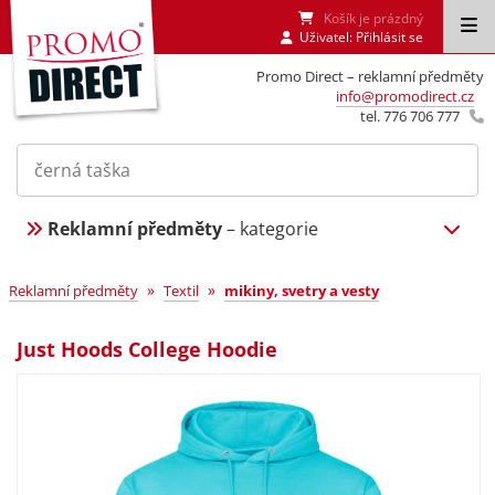
Košík je prázdný
Uživatel:
Přihlásit se
Promo Direct – reklamní předměty
info@promodirect.cz
tel. 776 706 777
Reklamní předměty
– kategorie
»
»
Reklamní předměty
Textil
mikiny, svetry a vesty
Just Hoods College Hoodie