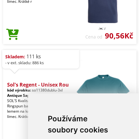
límec. Krátké r
90,56Kč
Cena od
111 ks
Skladem:
- v ext. skladu: 886 ks
Sol's Regent - Unisex Rou
kód výrobku:
so11380dublu-3xl
Antique Sapphire
SOL'S Kvalita. 100% částečně česaná
Ringspun bavlna. Styl. Vyztužení
lemem na krku. Elastanový žebrovaný
límec. Krátké r
Používáme
soubory cookies