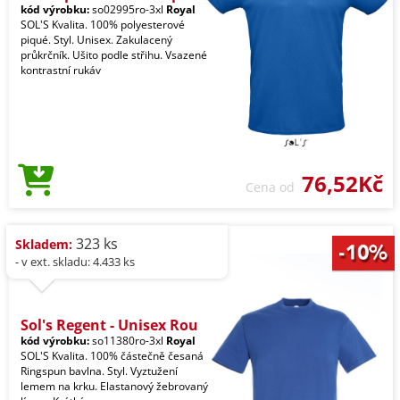
kód výrobku:
so02995ro-3xl
Royal
SOL'S Kvalita. 100% polyesterové
piqué. Styl. Unisex. Zakulacený
průkrčník. Ušito podle střihu. Vsazené
kontrastní rukáv
76,52Kč
Cena od
323 ks
Skladem:
- v ext. skladu: 4.433 ks
Sol's Regent - Unisex Rou
kód výrobku:
so11380ro-3xl
Royal
SOL'S Kvalita. 100% částečně česaná
Ringspun bavlna. Styl. Vyztužení
lemem na krku. Elastanový žebrovaný