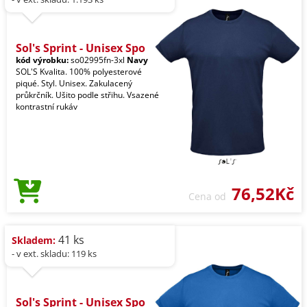
Sol's Sprint - Unisex Spo
kód výrobku:
so02995fn-3xl
Navy
SOL'S Kvalita. 100% polyesterové
piqué. Styl. Unisex. Zakulacený
průkrčník. Ušito podle střihu. Vsazené
kontrastní rukáv
76,52Kč
Cena od
41 ks
Skladem:
- v ext. skladu: 119 ks
Sol's Sprint - Unisex Spo