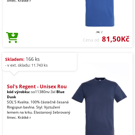
límec. Krátké r
81,50Kč
Cena od
166 ks
Skladem:
- v ext. skladu: 11.743 ks
Sol's Regent - Unisex Rou
kód výrobku:
so11380nv-3xl
Blue
Dusk
SOL'S Kvalita. 100% částečně česaná
Ringspun bavlna. Styl. Vyztužení
lemem na krku. Elastanový žebrovaný
límec. Krátké r