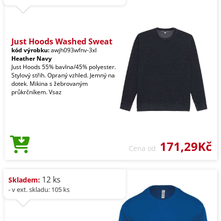
Just Hoods Washed Sweat
kód výrobku:
awjh093wfnv-3xl
Heather Navy
Just Hoods 55% bavlna/45% polyester.
Stylový střih. Opraný vzhled. Jemný na
dotek. Mikina s žebrovaným
průkrčníkem. Vsaz
171,29Kč
Cena od
12 ks
Skladem:
- v ext. skladu: 105 ks