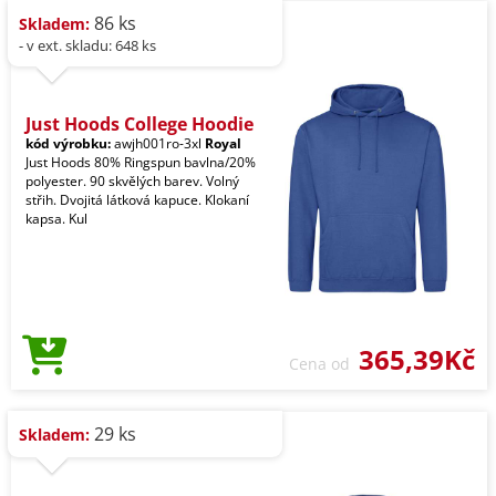
86 ks
Skladem:
- v ext. skladu: 648 ks
Just Hoods College Hoodie
kód výrobku:
awjh001ro-3xl
Royal
Just Hoods 80% Ringspun bavlna/20%
polyester. 90 skvělých barev. Volný
střih. Dvojitá látková kapuce. Klokaní
kapsa. Kul
365,39Kč
Cena od
29 ks
Skladem: