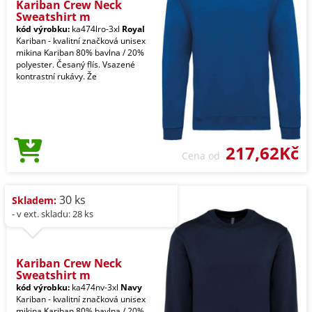
Kariban Crew Neck
Sweatshirt m
kód výrobku:
ka474lro-3xl
Royal
Kariban - kvalitní značková unisex
mikina Kariban 80% bavlna / 20%
polyester. Česaný flís. Vsazené
kontrastní rukávy. Že
217,62Kč
Cena od
30 ks
Skladem:
- v ext. skladu: 28 ks
Kariban Crew Neck
Sweatshirt m
kód výrobku:
ka474nv-3xl
Navy
Kariban - kvalitní značková unisex
mikina Kariban 80% bavlna / 20%