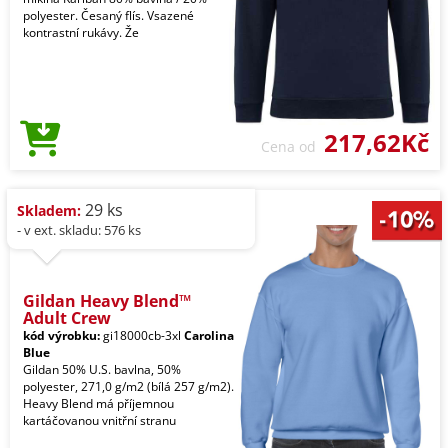
polyester. Česaný flís. Vsazené
kontrastní rukávy. Že
217,62Kč
Cena od
29 ks
Skladem:
- v ext. skladu: 576 ks
Gildan Heavy Blend™
Adult Crew
kód výrobku:
gi18000cb-3xl
Carolina
Blue
Gildan 50% U.S. bavlna, 50%
polyester, 271,0 g/m2 (bílá 257 g/m2).
Heavy Blend má příjemnou
kartáčovanou vnitřní stranu