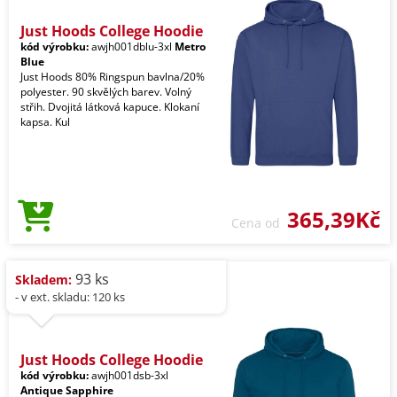
Just Hoods College Hoodie
kód výrobku:
awjh001dblu-3xl
Metro
Blue
Just Hoods 80% Ringspun bavlna/20%
polyester. 90 skvělých barev. Volný
střih. Dvojitá látková kapuce. Klokaní
kapsa. Kul
365,39Kč
Cena od
93 ks
Skladem:
- v ext. skladu: 120 ks
Just Hoods College Hoodie
kód výrobku:
awjh001dsb-3xl
Antique Sapphire