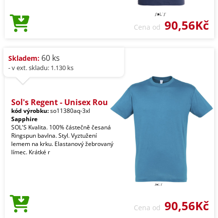
90,56Kč
Cena od
60 ks
Skladem:
- v ext. skladu: 1.130 ks
Sol's Regent - Unisex Rou
kód výrobku:
so11380aq-3xl
Sapphire
SOL'S Kvalita. 100% částečně česaná
Ringspun bavlna. Styl. Vyztužení
lemem na krku. Elastanový žebrovaný
límec. Krátké r
90,56Kč
Cena od