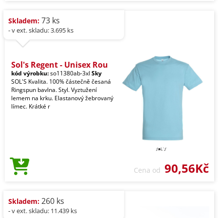
73 ks
Skladem:
- v ext. skladu: 3.695 ks
Sol's Regent - Unisex Rou
kód výrobku:
so11380ab-3xl
Sky
SOL'S Kvalita. 100% částečně česaná
Ringspun bavlna. Styl. Vyztužení
lemem na krku. Elastanový žebrovaný
límec. Krátké r
90,56Kč
Cena od
260 ks
Skladem:
- v ext. skladu: 11.439 ks