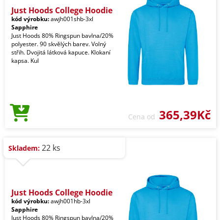
Just Hoods College Hoodie
kód výrobku:
awjh001shb-3xl
Sapphire
Just Hoods 80% Ringspun bavlna/20%
polyester. 90 skvělých barev. Volný
střih. Dvojitá látková kapuce. Klokaní
kapsa. Kul
365,39Kč
Cena od
22 ks
Skladem:
Just Hoods College Hoodie
kód výrobku:
awjh001hb-3xl
Sapphire
Just Hoods 80% Ringspun bavlna/20%