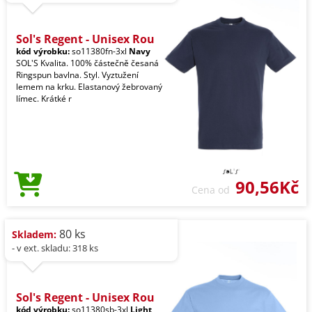
Sol's Regent - Unisex Rou
kód výrobku:
so11380fn-3xl
Navy
SOL'S Kvalita. 100% částečně česaná
Ringspun bavlna. Styl. Vyztužení
lemem na krku. Elastanový žebrovaný
límec. Krátké r
90,56Kč
Cena od
80 ks
Skladem:
- v ext. skladu: 318 ks
Sol's Regent - Unisex Rou
kód výrobku:
so11380sb-3xl
Light