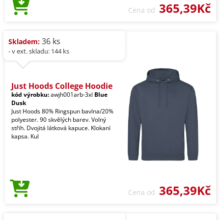
365,39Kč
Cena od
36 ks
Skladem:
- v ext. skladu: 144 ks
Just Hoods College Hoodie
kód výrobku:
awjh001arb-3xl
Blue
Dusk
Just Hoods 80% Ringspun bavlna/20%
polyester. 90 skvělých barev. Volný
střih. Dvojitá látková kapuce. Klokaní
kapsa. Kul
365,39Kč
Cena od