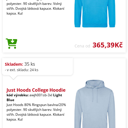
polyester. 90 skvělých barev. Volný
střih. Dvojitá látková kapuce. Klokaní
kapsa. Kul
365,39Kč
Cena od
35 ks
Skladem:
- v ext. skladu: 24 ks
Just Hoods College Hoodie
kód výrobku:
awjh001sb-3xl
Light
Blue
Just Hoods 80% Ringspun bavlna/20%
polyester. 90 skvělých barev. Volný
střih. Dvojitá látková kapuce. Klokaní
kapsa. Kul