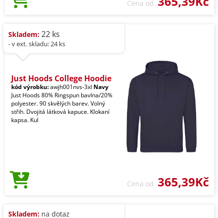
365,39Kč
Cena od
22 ks
Skladem:
- v ext. skladu: 24 ks
Just Hoods College Hoodie
kód výrobku:
awjh001nvs-3xl
Navy
Just Hoods 80% Ringspun bavlna/20%
polyester. 90 skvělých barev. Volný
střih. Dvojitá látková kapuce. Klokaní
kapsa. Kul
365,39Kč
Cena od
Skladem:
na dotaz