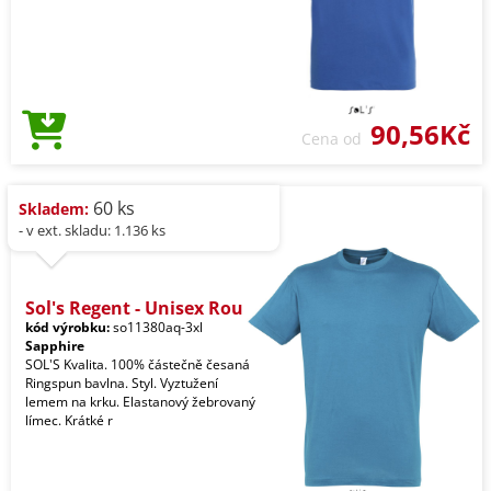
90,56Kč
Cena od
60 ks
Skladem:
- v ext. skladu: 1.136 ks
Sol's Regent - Unisex Rou
kód výrobku:
so11380aq-3xl
Sapphire
SOL'S Kvalita. 100% částečně česaná
Ringspun bavlna. Styl. Vyztužení
lemem na krku. Elastanový žebrovaný
límec. Krátké r