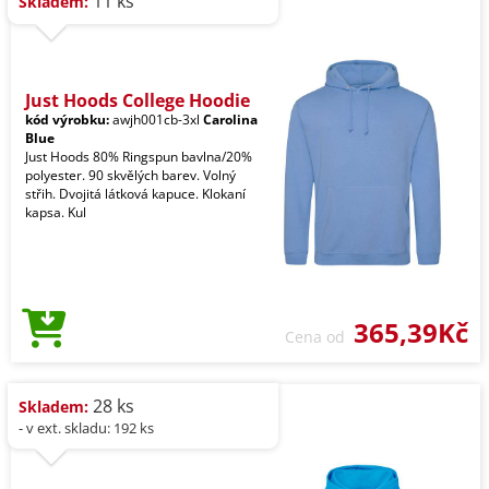
11 ks
Skladem:
Just Hoods College Hoodie
kód výrobku:
awjh001cb-3xl
Carolina
Blue
Just Hoods 80% Ringspun bavlna/20%
polyester. 90 skvělých barev. Volný
střih. Dvojitá látková kapuce. Klokaní
kapsa. Kul
365,39Kč
Cena od
28 ks
Skladem:
- v ext. skladu: 192 ks