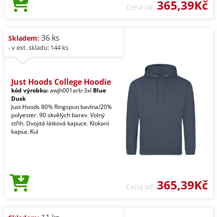
365,39Kč
Cena od
36 ks
Skladem:
- v ext. skladu: 144 ks
Just Hoods College Hoodie
kód výrobku:
awjh001arb-3xl
Blue
Dusk
Just Hoods 80% Ringspun bavlna/20%
polyester. 90 skvělých barev. Volný
střih. Dvojitá látková kapuce. Klokaní
kapsa. Kul
365,39Kč
Cena od