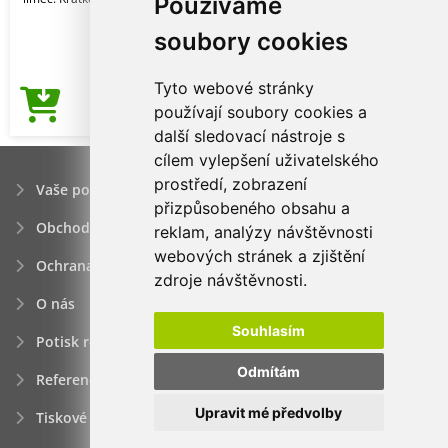
Používáme
soubory cookies
Tyto webové stránky
90,56Kč
používají soubory cookies a
Cena od
další sledovací nástroje s
cílem vylepšení uživatelského
prostředí, zobrazení
Vaše poptávka
přizpůsobeného obsahu a
Obchodní podmínky
reklam, analýzy návštěvnosti
webových stránek a zjištění
Ochrana osobních údajú
zdroje návštěvnosti.
O nás
Souhlasím
Potisk reklamních předmětů
Odmítám
Reference
Upravit mé předvolby
Tiskové zprávy