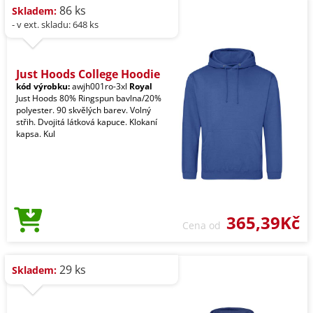
86 ks
Skladem:
- v ext. skladu: 648 ks
Just Hoods College Hoodie
kód výrobku:
awjh001ro-3xl
Royal
Just Hoods 80% Ringspun bavlna/20%
polyester. 90 skvělých barev. Volný
střih. Dvojitá látková kapuce. Klokaní
kapsa. Kul
365,39Kč
Cena od
29 ks
Skladem: