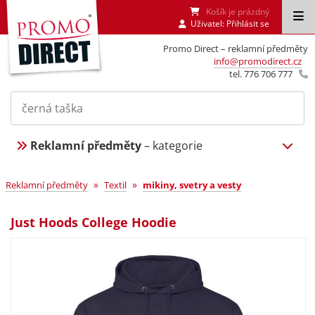
Košík je prázdný
Uživatel:
Přihlásit se
Promo Direct – reklamní předměty
info@promodirect.cz
tel. 776 706 777
Reklamní předměty
– kategorie
»
»
Reklamní předměty
Textil
mikiny, svetry a vesty
Just Hoods College Hoodie