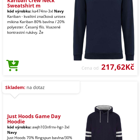
Kariban Crew Neck
Sweatshirt m
kód výrobku:
ka474nv-3xl
Navy
Kariban - kvalitní značková unisex
mikina Kariban 80% bavlna / 20%
polyester. Česaný flís. Vsazené
kontrastní rukávy. Že
217,62Kč
Cena od
Skladem:
na dotaz
Just Hoods Game Day
Hoodie
kód výrobku:
awjh103nfrnv-hgr-3xl
Navy
Just Hoods 70% Ringspun bavlna/30%