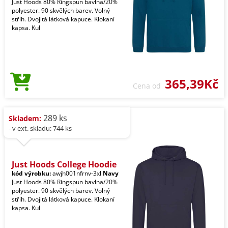
Just Hoods 80% Ringspun bavlna/20%
polyester. 90 skvělých barev. Volný
střih. Dvojitá látková kapuce. Klokaní
kapsa. Kul
365,39Kč
Cena od
289 ks
Skladem:
- v ext. skladu: 744 ks
Just Hoods College Hoodie
kód výrobku:
awjh001nfrnv-3xl
Navy
Just Hoods 80% Ringspun bavlna/20%
polyester. 90 skvělých barev. Volný
střih. Dvojitá látková kapuce. Klokaní
kapsa. Kul