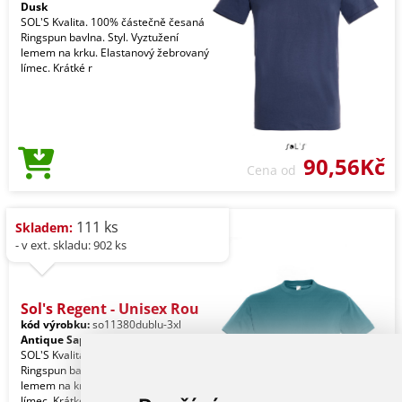
Dusk
SOL'S Kvalita. 100% částečně česaná
Ringspun bavlna. Styl. Vyztužení
lemem na krku. Elastanový žebrovaný
límec. Krátké r
90,56Kč
Cena od
111 ks
Skladem:
- v ext. skladu: 902 ks
Sol's Regent - Unisex Rou
kód výrobku:
so11380dublu-3xl
Antique Sapphire
SOL'S Kvalita. 100% částečně česaná
Ringspun bavlna. Styl. Vyztužení
lemem na krku. Elastanový žebrovaný
límec. Krátké r