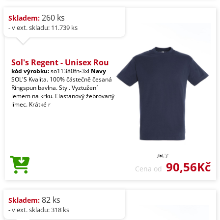
260 ks
Skladem:
- v ext. skladu: 11.739 ks
Sol's Regent - Unisex Rou
kód výrobku:
so11380fn-3xl
Navy
SOL'S Kvalita. 100% částečně česaná
Ringspun bavlna. Styl. Vyztužení
lemem na krku. Elastanový žebrovaný
límec. Krátké r
90,56Kč
Cena od
82 ks
Skladem:
- v ext. skladu: 318 ks