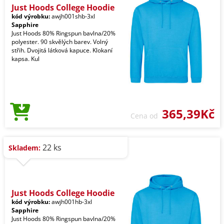
Just Hoods College Hoodie
kód výrobku:
awjh001shb-3xl
Sapphire
Just Hoods 80% Ringspun bavlna/20%
polyester. 90 skvělých barev. Volný
střih. Dvojitá látková kapuce. Klokaní
kapsa. Kul
365,39Kč
Cena od
22 ks
Skladem:
Just Hoods College Hoodie
kód výrobku:
awjh001hb-3xl
Sapphire
Just Hoods 80% Ringspun bavlna/20%