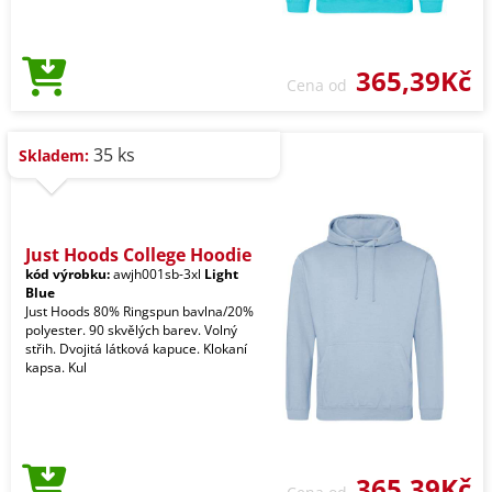
365,39Kč
Cena od
35 ks
Skladem:
Just Hoods College Hoodie
kód výrobku:
awjh001sb-3xl
Light
Blue
Just Hoods 80% Ringspun bavlna/20%
polyester. 90 skvělých barev. Volný
střih. Dvojitá látková kapuce. Klokaní
kapsa. Kul
365,39Kč