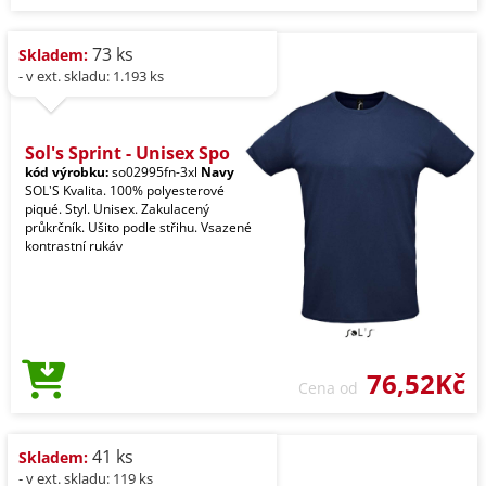
73 ks
Skladem:
- v ext. skladu: 1.193 ks
Sol's Sprint - Unisex Spo
kód výrobku:
so02995fn-3xl
Navy
SOL'S Kvalita. 100% polyesterové
piqué. Styl. Unisex. Zakulacený
průkrčník. Ušito podle střihu. Vsazené
kontrastní rukáv
76,52Kč
Cena od
41 ks
Skladem:
- v ext. skladu: 119 ks