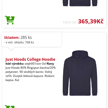
365,39Kč
Cena od
285 ks
Skladem:
- v ext. skladu: 768 ks
Just Hoods College Hoodie
kód výrobku:
awjh001oxn-3xl
Navy
Just Hoods 80% Ringspun bavlna/20%
polyester. 90 skvělých barev. Volný
střih. Dvojitá látková kapuce. Klokaní
kapsa. Kul