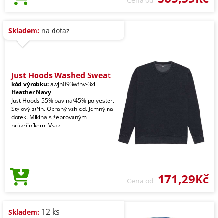
Cena od
Skladem:
na dotaz
Just Hoods Washed Sweat
kód výrobku:
awjh093wfnv-3xl
Heather Navy
Just Hoods 55% bavlna/45% polyester.
Stylový střih. Opraný vzhled. Jemný na
dotek. Mikina s žebrovaným
průkrčníkem. Vsaz
171,29Kč
Cena od
12 ks
Skladem: