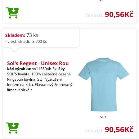
90,56Kč
Cena od
73 ks
Skladem:
- v ext. skladu: 3.700 ks
Sol's Regent - Unisex Rou
kód výrobku:
so11380ab-3xl
Sky
SOL'S Kvalita. 100% částečně česaná
Ringspun bavlna. Styl. Vyztužení
lemem na krku. Elastanový žebrovaný
límec. Krátké r
90,56Kč
Cena od