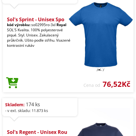
Sol's Sprint - Unisex Spo
kód výrobku:
so02995ro-3xl
Royal
SOL'S Kvalita. 100% polyesterové
piqué. Styl. Unisex. Zakulacený
průkrčník. Ušito podle střihu. Vsazené
kontrastní rukáv
76,52Kč
Cena od
174 ks
Skladem:
- v ext. skladu: 11.873 ks
Sol's Regent - Unisex Rou