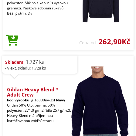
polyester. Mikina s kapucí s vysokou
gramáží. Páskové zdobení rukávů.
Běžný střih. Dv
262,90Kč
Cena od
1.727 ks
Skladem:
- v ext. skladu: 1.728 ks
Gildan Heavy Blend™
Adult Crew
kód výrobku:
gi18000nv-3xl
Navy
Gildan 50% U.S. bavlna, 50%
polyester, 271,0 g/m2 (bílá 257 g/m2).
Heavy Blend má příjemnou
kartáčovanou vnitřní stranu