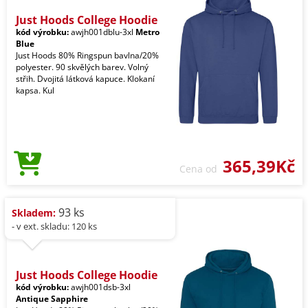
Just Hoods College Hoodie
kód výrobku:
awjh001dblu-3xl
Metro
Blue
Just Hoods 80% Ringspun bavlna/20%
polyester. 90 skvělých barev. Volný
střih. Dvojitá látková kapuce. Klokaní
kapsa. Kul
365,39Kč
Cena od
93 ks
Skladem:
- v ext. skladu: 120 ks
Just Hoods College Hoodie
kód výrobku:
awjh001dsb-3xl
Antique Sapphire