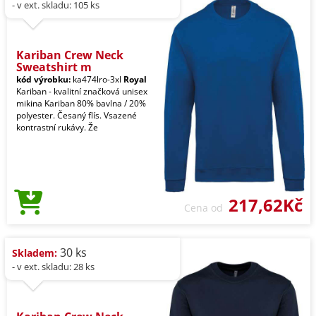
- v ext. skladu: 105 ks
Kariban Crew Neck
Sweatshirt m
kód výrobku:
ka474lro-3xl
Royal
Kariban - kvalitní značková unisex
mikina Kariban 80% bavlna / 20%
polyester. Česaný flís. Vsazené
kontrastní rukávy. Že
217,62Kč
Cena od
30 ks
Skladem:
- v ext. skladu: 28 ks