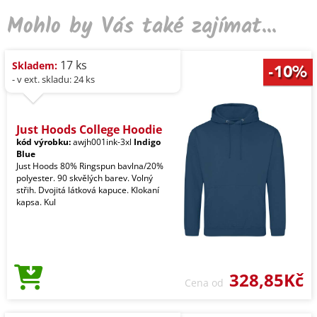
Mohlo by Vás také zajímat...
17 ks
Skladem:
- v ext. skladu: 24 ks
Just Hoods College Hoodie
kód výrobku:
awjh001ink-3xl
Indigo
Blue
Just Hoods 80% Ringspun bavlna/20%
polyester. 90 skvělých barev. Volný
střih. Dvojitá látková kapuce. Klokaní
kapsa. Kul
328,85Kč
Cena od