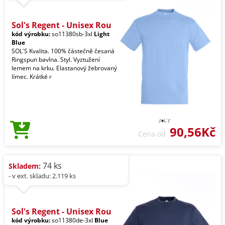
Sol's Regent - Unisex Rou
kód výrobku:
so11380sb-3xl
Light
Blue
SOL'S Kvalita. 100% částečně česaná
Ringspun bavlna. Styl. Vyztužení
lemem na krku. Elastanový žebrovaný
límec. Krátké r
90,56Kč
Cena od
74 ks
Skladem:
- v ext. skladu: 2.119 ks
Sol's Regent - Unisex Rou
kód výrobku:
so11380de-3xl
Blue