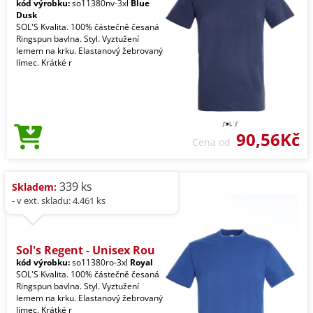
kód výrobku:
so11380nv-3xl
Blue
Dusk
SOL'S Kvalita. 100% částečně česaná
Ringspun bavlna. Styl. Vyztužení
lemem na krku. Elastanový žebrovaný
límec. Krátké r
90,56Kč
Cena od
339 ks
Skladem:
- v ext. skladu: 4.461 ks
Sol's Regent - Unisex Rou
kód výrobku:
so11380ro-3xl
Royal
SOL'S Kvalita. 100% částečně česaná
Ringspun bavlna. Styl. Vyztužení
lemem na krku. Elastanový žebrovaný
límec. Krátké r