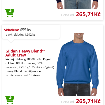
265,71Kč
Cena od
655 ks
Skladem:
- v ext. skladu: 1.692 ks
Gildan Heavy Blend™
Adult Crew
kód výrobku:
gi18000ro-3xl
Royal
Gildan 50% U.S. bavlna, 50%
polyester, 271,0 g/m2 (bílá 257 g/m2).
Heavy Blend má příjemnou
kartáčovanou vnitřní stranu
265,71Kč
Cena od