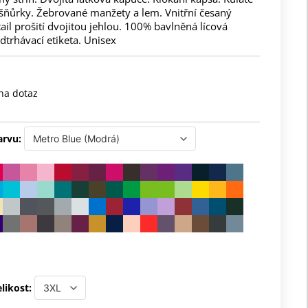
 šňůrky. Žebrované manžety a lem. Vnitřní česaný
tail prošití dvojitou jehlou. 100% bavlněná lícová
dtrhávací etiketa. Unisex
na dotaz
arvu:
likost: