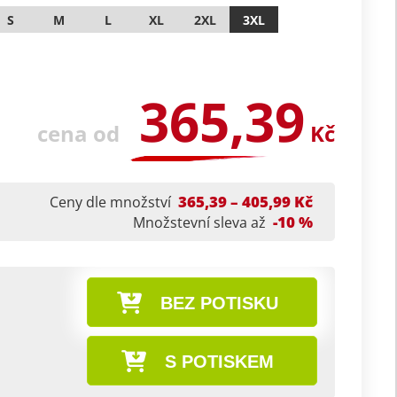
S
M
L
XL
2XL
3XL
365,39
cena od
Kč
365,39 – 405,99 Kč
Ceny dle množství
-10 %
Množstevní sleva až
BEZ POTISKU
S POTISKEM