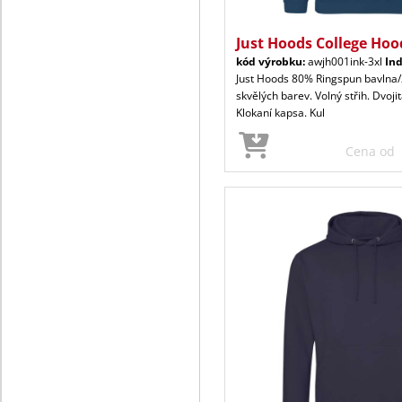
Just Hoods College Hoo
kód výrobku:
awjh001ink-3xl
Ind
Just Hoods 80% Ringspun bavlna/
skvělých barev. Volný střih. Dvoji
Klokaní kapsa. Kul
Cena od