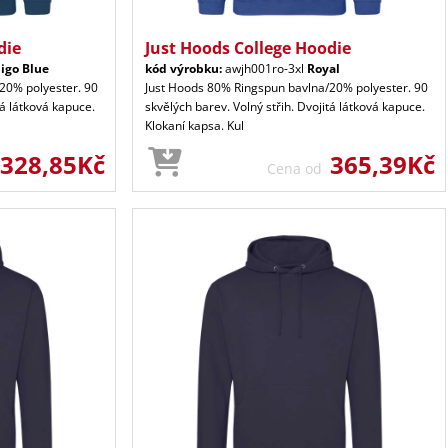
die
Just Hoods College Hoodie
igo Blue
kód výrobku:
awjh001ro-3xl
Royal
20% polyester. 90
Just Hoods 80% Ringspun bavlna/20% polyester. 90
tá látková kapuce.
skvělých barev. Volný střih. Dvojitá látková kapuce.
Klokaní kapsa. Kul
328,85Kč
365,39Kč
Cena od