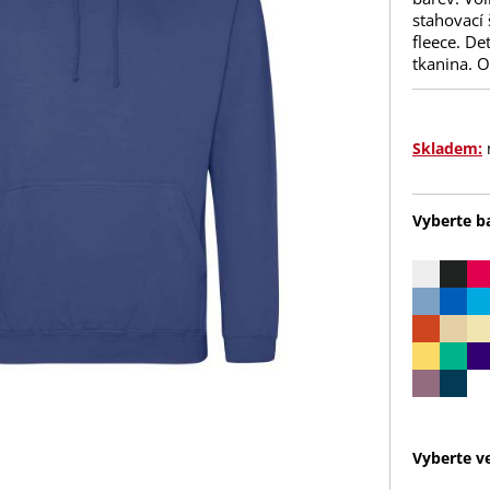
stahovací
fleece. De
tkanina. O
Skladem:
Vyberte b
Vyberte ve