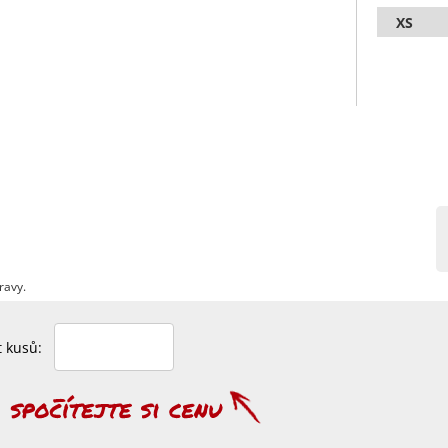
XS
ravy.
et kusů: