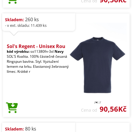
Cena od
260 ks
Skladem:
- v ext. skladu: 11.439 ks
Sol's Regent - Unisex Rou
kód výrobku:
so11380fn-3xl
Navy
SOL'S Kvalita. 100% částečně česaná
Ringspun bavlna. Styl. Vyztužení
lemem na krku. Elastanový žebrovaný
límec. Krátké r
90,56Kč
Cena od
80 ks
Skladem: