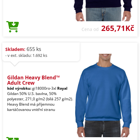
265,71Kč
Cena od
655 ks
Skladem:
- v ext. skladu: 1.692 ks
Gildan Heavy Blend™
Adult Crew
kód výrobku:
gi18000ro-3xl
Royal
Gildan 50% U.S. bavlna, 50%
polyester, 271,0 g/m2 (bílá 257 g/m2).
Heavy Blend má příjemnou
kartáčovanou vnitřní stranu