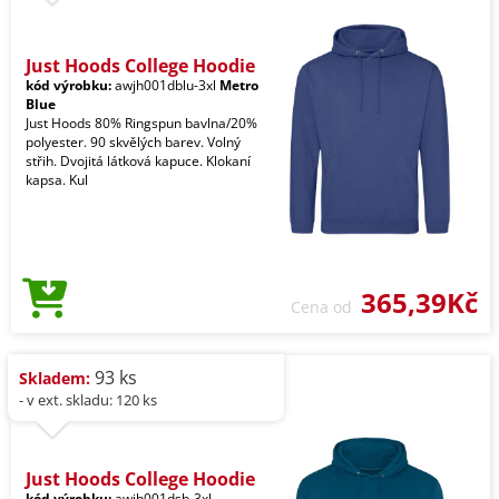
Just Hoods College Hoodie
kód výrobku:
awjh001dblu-3xl
Metro
Blue
Just Hoods 80% Ringspun bavlna/20%
polyester. 90 skvělých barev. Volný
střih. Dvojitá látková kapuce. Klokaní
kapsa. Kul
365,39Kč
Cena od
93 ks
Skladem:
- v ext. skladu: 120 ks
Just Hoods College Hoodie
kód výrobku:
awjh001dsb-3xl