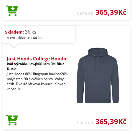
365,39Kč
Cena od
36 ks
Skladem:
- v ext. skladu: 144 ks
Just Hoods College Hoodie
kód výrobku:
awjh001arb-3xl
Blue
Dusk
Just Hoods 80% Ringspun bavlna/20%
polyester. 90 skvělých barev. Volný
střih. Dvojitá látková kapuce. Klokaní
kapsa. Kul
365,39Kč
Cena od