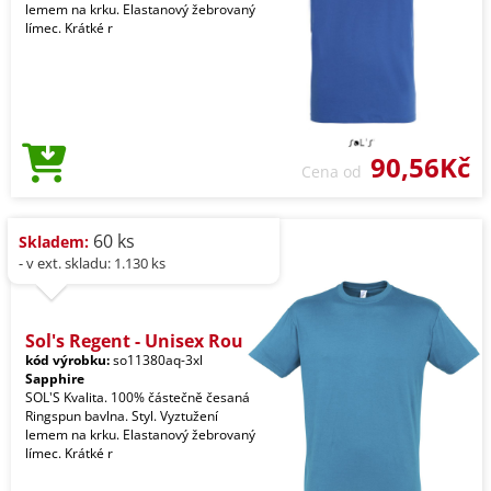
lemem na krku. Elastanový žebrovaný
límec. Krátké r
90,56Kč
Cena od
60 ks
Skladem:
- v ext. skladu: 1.130 ks
Sol's Regent - Unisex Rou
kód výrobku:
so11380aq-3xl
Sapphire
SOL'S Kvalita. 100% částečně česaná
Ringspun bavlna. Styl. Vyztužení
lemem na krku. Elastanový žebrovaný
límec. Krátké r