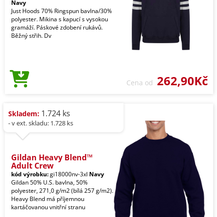
Navy
Just Hoods 70% Ringspun bavlna/30%
polyester. Mikina s kapucí s vysokou
gramáží. Páskové zdobení rukávů.
Běžný střih. Dv
262,90Kč
Cena od
1.724 ks
Skladem:
- v ext. skladu: 1.728 ks
Gildan Heavy Blend™
Adult Crew
kód výrobku:
gi18000nv-3xl
Navy
Gildan 50% U.S. bavlna, 50%
polyester, 271,0 g/m2 (bílá 257 g/m2).
Heavy Blend má příjemnou
kartáčovanou vnitřní stranu