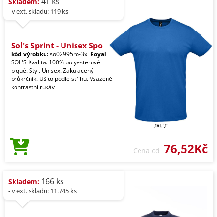
41 ks
Skladem:
- v ext. skladu: 119 ks
Sol's Sprint - Unisex Spo
kód výrobku:
so02995ro-3xl
Royal
SOL'S Kvalita. 100% polyesterové
piqué. Styl. Unisex. Zakulacený
průkrčník. Ušito podle střihu. Vsazené
kontrastní rukáv
76,52Kč
Cena od
166 ks
Skladem:
- v ext. skladu: 11.745 ks