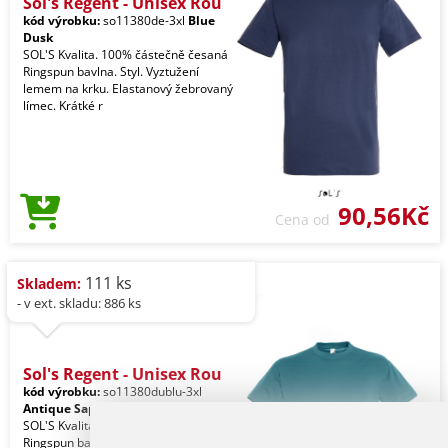
Sol's Regent - Unisex Rou
kód výrobku:
so11380de-3xl
Blue
Dusk
SOL'S Kvalita. 100% částečně česaná
Ringspun bavlna. Styl. Vyztužení
lemem na krku. Elastanový žebrovaný
límec. Krátké r
90,56Kč
Cena od
111 ks
Skladem:
- v ext. skladu: 886 ks
Sol's Regent - Unisex Rou
kód výrobku:
so11380dublu-3xl
Antique Sapphire
SOL'S Kvalita. 100% částečně česaná
Ringspun bavlna. Styl. Vyztužení