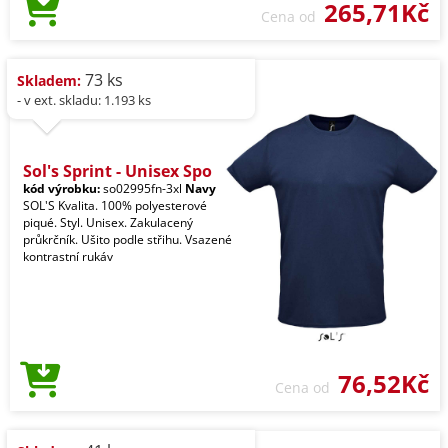
265,71Kč
Cena od
73 ks
Skladem:
- v ext. skladu: 1.193 ks
Sol's Sprint - Unisex Spo
kód výrobku:
so02995fn-3xl
Navy
SOL'S Kvalita. 100% polyesterové
piqué. Styl. Unisex. Zakulacený
průkrčník. Ušito podle střihu. Vsazené
kontrastní rukáv
76,52Kč
Cena od