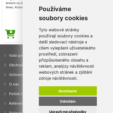
lemem na krku. Elastanový žebrovaný
límec. Krátké r
Používáme
soubory cookies
Tyto webové stránky
90,56Kč
používají soubory cookies a
Cena od
další sledovací nástroje s
cílem vylepšení uživatelského
prostředí, zobrazení
Vaše poptávka
přizpůsobeného obsahu a
Obchodní podmínky
reklam, analýzy návštěvnosti
webových stránek a zjištění
Ochrana osobních údajú
zdroje návštěvnosti.
O nás
Souhlasím
Potisk reklamních předmětů
Odmítám
Reference
Upravit mé předvolby
Tiskové zprávy