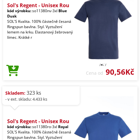
Sol's Regent - Unisex Rou
kód výrobku:
so11380nv-3xl
Blue
Dusk
SOL'S Kvalita. 100% částečně česaná
Ringspun bavlna. Styl. Vyztužení
lemem na krku. Elastanový žebrovaný
límec. Krátké r
90,56Kč
Cena od
323 ks
Skladem:
- v ext. skladu: 4.433 ks
Sol's Regent - Unisex Rou
kód výrobku:
so11380ro-3xl
Royal
SOL'S Kvalita. 100% částečně česaná
Ringspun bavlna. Styl. Vyztužení