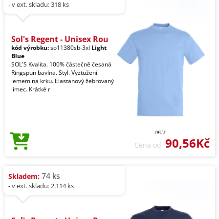
- v ext. skladu: 318 ks
Sol's Regent - Unisex Rou
kód výrobku:
so11380sb-3xl
Light
Blue
SOL'S Kvalita. 100% částečně česaná
Ringspun bavlna. Styl. Vyztužení
lemem na krku. Elastanový žebrovaný
límec. Krátké r
90,56Kč
Cena od
74 ks
Skladem:
- v ext. skladu: 2.114 ks