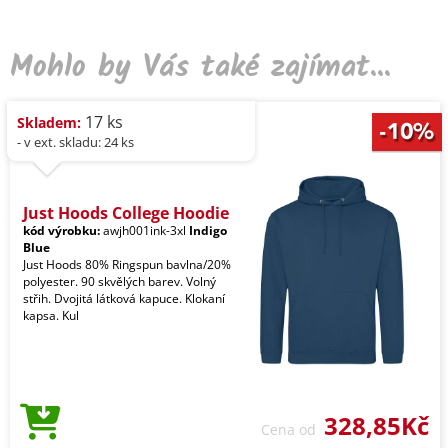
Mohlo by Vás také zajímat...
17 ks
Skladem:
- v ext. skladu: 24 ks
Just Hoods College Hoodie
kód výrobku:
awjh001ink-3xl
Indigo
Blue
Just Hoods 80% Ringspun bavlna/20%
polyester. 90 skvělých barev. Volný
střih. Dvojitá látková kapuce. Klokaní
kapsa. Kul
328,85Kč
Cena od