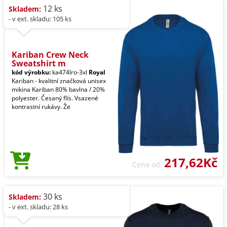
12 ks
Skladem:
- v ext. skladu: 105 ks
Kariban Crew Neck
Sweatshirt m
kód výrobku:
ka474lro-3xl
Royal
Kariban - kvalitní značková unisex
mikina Kariban 80% bavlna / 20%
polyester. Česaný flís. Vsazené
kontrastní rukávy. Že
217,62Kč
Cena od
30 ks
Skladem:
- v ext. skladu: 28 ks