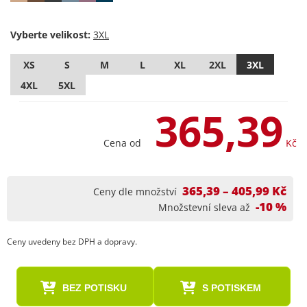
Vyberte velikost:
XS
S
M
L
XL
2XL
3XL
4XL
5XL
365,39
Cena od
Kč
365,39 – 405,99 Kč
Ceny dle množství
-10 %
Množstevní sleva až
Ceny uvedeny bez DPH a dopravy.
BEZ POTISKU
S POTISKEM