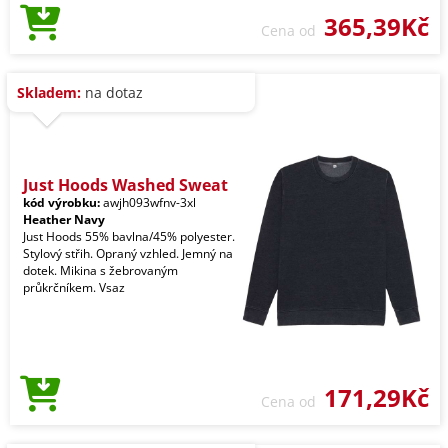
365,39Kč
Cena od
Skladem:
na dotaz
Just Hoods Washed Sweat
kód výrobku:
awjh093wfnv-3xl
Heather Navy
Just Hoods 55% bavlna/45% polyester.
Stylový střih. Opraný vzhled. Jemný na
dotek. Mikina s žebrovaným
průkrčníkem. Vsaz
171,29Kč
Cena od