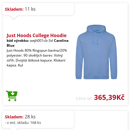
11 ks
Skladem:
Just Hoods College Hoodie
kód výrobku:
awjh001cb-3xl
Carolina
Blue
Just Hoods 80% Ringspun bavlna/20%
polyester. 90 skvělých barev. Volný
střih. Dvojitá látková kapuce. Klokaní
kapsa. Kul
365,39Kč
Cena od
28 ks
Skladem:
- v ext. skladu: 168 ks