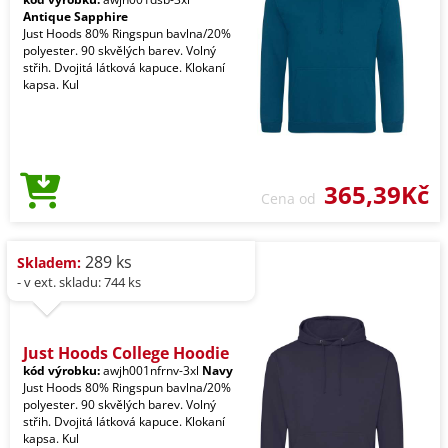
Antique Sapphire
Just Hoods 80% Ringspun bavlna/20%
polyester. 90 skvělých barev. Volný
střih. Dvojitá látková kapuce. Klokaní
kapsa. Kul
365,39Kč
Cena od
289 ks
Skladem:
- v ext. skladu: 744 ks
Just Hoods College Hoodie
kód výrobku:
awjh001nfrnv-3xl
Navy
Just Hoods 80% Ringspun bavlna/20%
polyester. 90 skvělých barev. Volný
střih. Dvojitá látková kapuce. Klokaní
kapsa. Kul