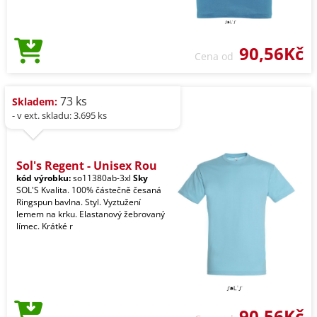
90,56Kč
Cena od
73 ks
Skladem:
- v ext. skladu: 3.695 ks
Sol's Regent - Unisex Rou
kód výrobku:
so11380ab-3xl
Sky
SOL'S Kvalita. 100% částečně česaná
Ringspun bavlna. Styl. Vyztužení
lemem na krku. Elastanový žebrovaný
límec. Krátké r
90,56Kč