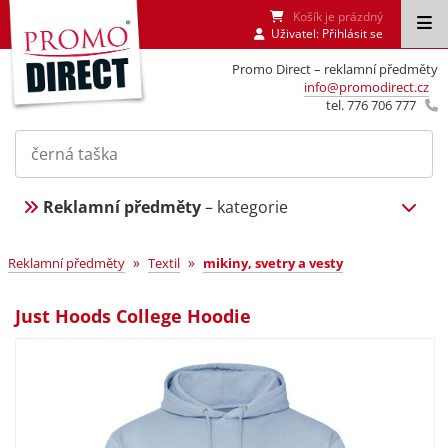
Košík je prázdný
Uživatel:
Přihlásit se
Promo Direct – reklamní předměty
info@promodirect.cz
tel. 776 706 777
Reklamní předměty
– kategorie
»
»
Reklamní předměty
Textil
mikiny, svetry a vesty
Just Hoods College Hoodie