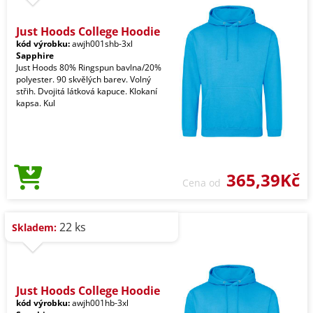
Just Hoods College Hoodie
kód výrobku:
awjh001shb-3xl
Sapphire
Just Hoods 80% Ringspun bavlna/20%
polyester. 90 skvělých barev. Volný
střih. Dvojitá látková kapuce. Klokaní
kapsa. Kul
365,39Kč
Cena od
22 ks
Skladem:
Just Hoods College Hoodie
kód výrobku:
awjh001hb-3xl