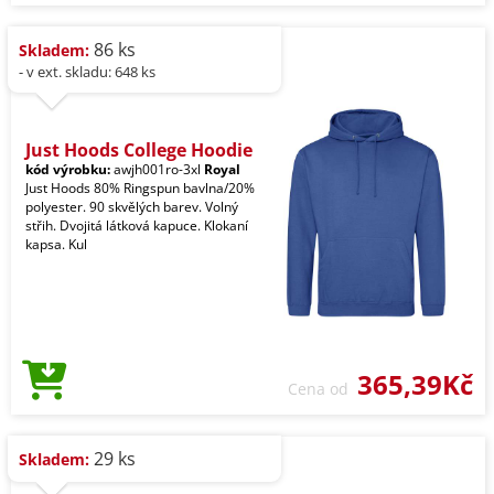
86 ks
Skladem:
- v ext. skladu: 648 ks
Just Hoods College Hoodie
kód výrobku:
awjh001ro-3xl
Royal
Just Hoods 80% Ringspun bavlna/20%
polyester. 90 skvělých barev. Volný
střih. Dvojitá látková kapuce. Klokaní
kapsa. Kul
365,39Kč
Cena od
29 ks
Skladem: