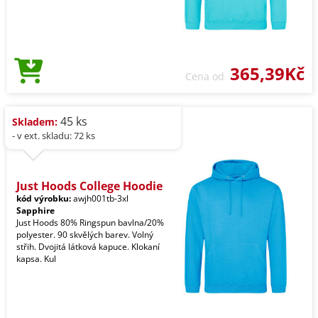
365,39Kč
Cena od
45 ks
Skladem:
- v ext. skladu: 72 ks
Just Hoods College Hoodie
kód výrobku:
awjh001tb-3xl
Sapphire
Just Hoods 80% Ringspun bavlna/20%
polyester. 90 skvělých barev. Volný
střih. Dvojitá látková kapuce. Klokaní
kapsa. Kul