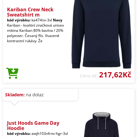
Kariban Crew Neck
Sweatshirt m
kód výrobku:
ka474nv-3xl
Navy
Kariban - kvalitní značková unisex
mikina Kariban 80% bavlna / 20%
polyester. Česaný flís. Vsazené
kontrastní rukávy. Že
217,62Kč
Cena od
Skladem:
na dotaz
Just Hoods Game Day
Hoodie
kód výrobku:
awjh103nfrnv-hgr-3xl