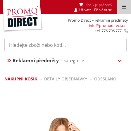
Košík je prázdný
Uživatel:
Přihlásit se
Promo Direct – reklamní předměty
info@promodirect.cz
tel. 776 706 777
Reklamní předměty
– kategorie
NÁKUPNÍ KOŠÍK
→
DETAILY OBJEDNÁVKY
→
ODESLÁNO