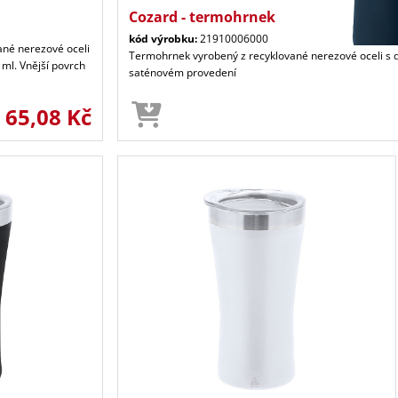
Cozard - termohrnek
kód výrobku:
21910006000
né nerezové oceli
Termohrnek vyrobený z recyklované nerezové oceli s d
ml. Vnější povrch
saténovém provedení
65,08 Kč
d