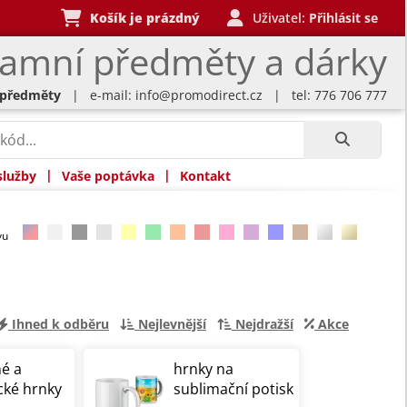
Košík je prázdný
Uživatel:
Přihlásit se
lamní předměty a dárky
 předměty
| e-mail:
info@promodirect.cz
| tel: 776 706 777
|
|
služby
Vaše poptávka
Kontakt
rvu
Ihned k odběru
Nejlevnější
Nejdražší
Akce
é a
hrnky na
cké hrnky
sublimační potisk