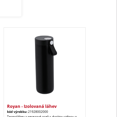
Royan - Izolovaná láhev
kód výrobku:
21928002000
Termoláhev z nerezové oceli s dvojitou stěnou o