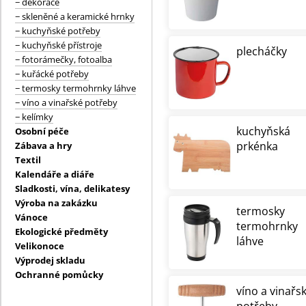
− dekorace
− skleněné a keramické hrnky
− kuchyňské potřeby
− kuchyňské přístroje
plecháčky
− fotorámečky, fotoalba
− kuřácké potřeby
− termosky termohrnky láhve
− víno a vinařské potřeby
− kelímky
kuchyňská
Osobní péče
prkénka
Zábava a hry
Textil
Kalendáře a diáře
Sladkosti, vína, delikatesy
Výroba na zakázku
termosky
Vánoce
termohrnky
Ekologické předměty
láhve
Velikonoce
Výprodej skladu
Ochranné pomůcky
víno a vinařs