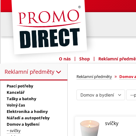
|
|
O nás
Shop
Reklamní předmět
Reklamní předměty
Reklamní předměty:
Domov a bydle
»
Reklamní předměty
Domov a
Psací potřeby
Kancelář
Tašky a batohy
Volný čas
Elektronika a hodiny
Nářadí a autopotřeby
svíčky
Domov a bydlení
− svíčky