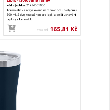
Libix - Izolovaná láhev
kód výrobku:
21914001000
Termoláhev z recyklované nerezové oceli o objemu
500 ml. S dvojitou stěnou pro lepší a delší uchování
teploty a keramick
165,81 Kč
Cena od