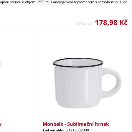
vojitou stěnou o objemu 500 ml s analogovým teploměrem s rozsahem od 0 do
178,98 Kč
Cena od
v
Monbeik - Sublimační hrnek
kód výrobku:
21916002000