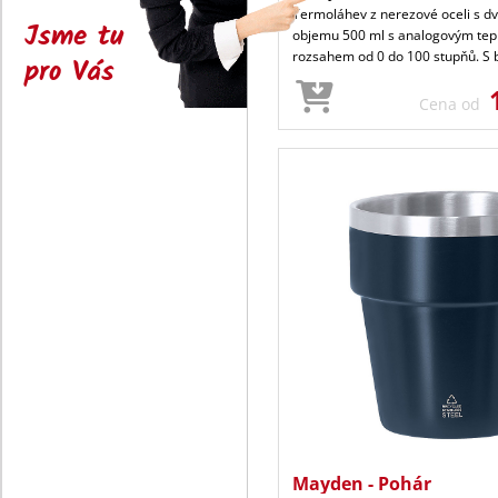
Termoláhev z nerezové oceli s dv
Jsme tu
objemu 500 ml s analogovým te
rozsahem od 0 do 100 stupňů. S 
pro Vás
Cena od
Mayden - Pohár