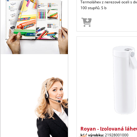
Termoláhev z nerezové oceli s d
100 stupňů. S b
Royan - Izolovaná láhe
kód výrobku:
21928001000