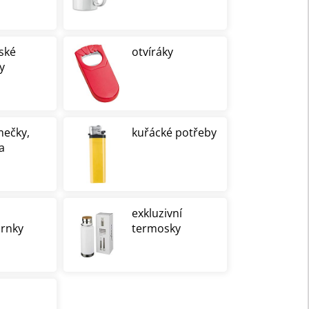
ské
otvíráky
y
mečky,
kuřácké potřeby
a
exkluzivní
rnky
termosky