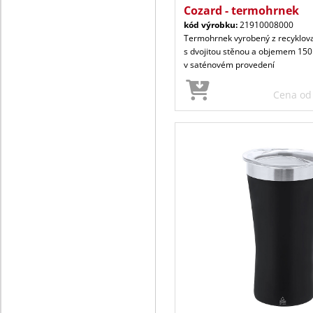
Cozard - termohrnek
kód výrobku:
21910008000
Termohrnek vyrobený z recyklova
s dvojitou stěnou a objemem 150 
v saténovém provedení
Cena o