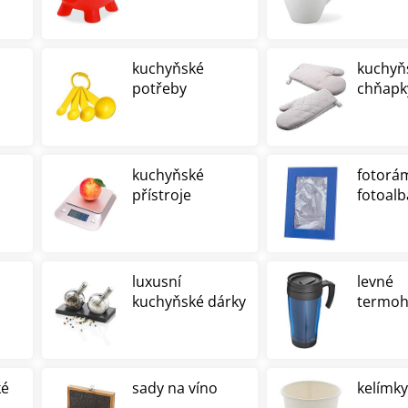
kuchyňské
kuchyň
potřeby
chňapk
kuchyňské
fotorá
přístroje
fotoalb
luxusní
levné
kuchyňské dárky
termoh
ké
sady na víno
kelímky