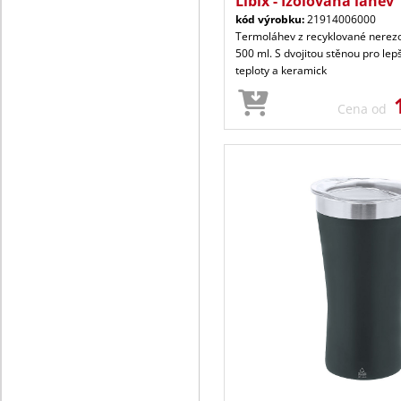
Libix - Izolovaná láhev
kód výrobku:
21914006000
Termoláhev z recyklované nerezo
500 ml. S dvojitou stěnou pro lepš
teploty a keramick
Cena od