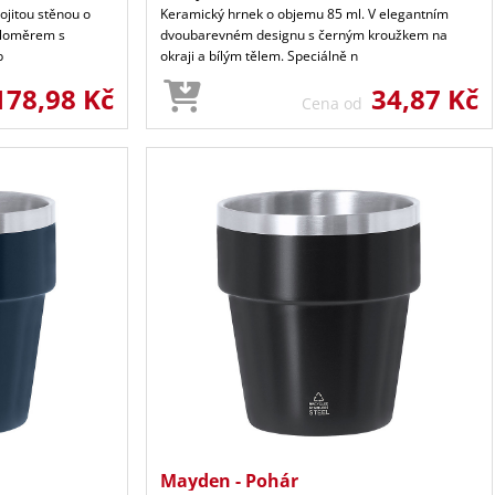
ojitou stěnou o
Keramický hrnek o objemu 85 ml. V elegantním
ploměrem s
dvoubarevném designu s černým kroužkem na
b
okraji a bílým tělem. Speciálně n
178,98 Kč
34,87 Kč
Cena od
Mayden - Pohár