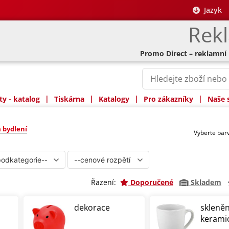
Jazyk
Rek
Promo Direct – reklamní
|
|
|
|
y - katalog
Tiskárna
Katalogy
Pro zákazníky
Naše 
ní
 bydlení
Vyberte ba
Řazení:
Doporučené
Skladem
dekorace
skleněn
kerami