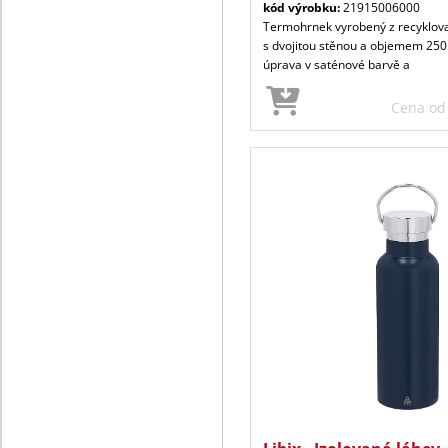
kód výrobku:
21915006000
Termohrnek vyrobený z recyklova
s dvojitou stěnou a objemem 250
úprava v saténové barvě a
Cena o