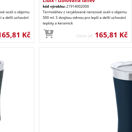
Libix - Izolovaná láhev
kód výrobku:
21914002000
vé oceli o objemu
Termoláhev z recyklované nerezové oceli o objemu
í a delší uchování
500 ml. S dvojitou stěnou pro lepší a delší uchování
teploty a keramick
165,81 Kč
165,81 Kč
Cena od