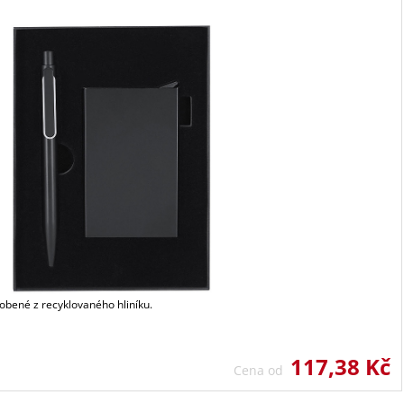
obené z recyklovaného hliníku.
117,38 Kč
Cena od