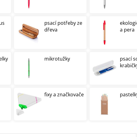
us
psací potřeby ze
ekologi
dřeva
a pera
elky
mikrotužky
psací s
krabičk
fixy a značkovače
pastelk