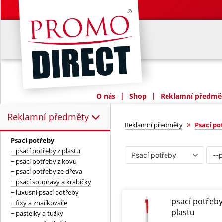
|
|
O nás
Shop
Reklamní předmět
Reklamní předměty
Reklamní předměty:
Psací potřeby
»
Reklamní předměty
Psací po
Psací potřeby
− psací potřeby z plastu
− psací potřeby z kovu
− psací potřeby ze dřeva
− psací soupravy a krabičky
− luxusní psací potřeby
psací potřeby
− fixy a značkovače
plastu
− pastelky a tužky