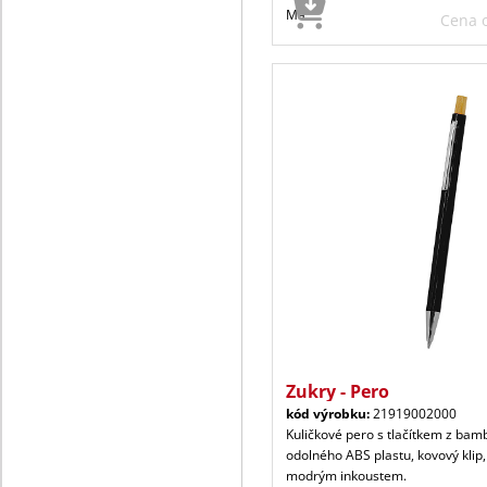
Ma
Cena
Zukry - Pero
kód výrobku:
21919002000
Kuličkové pero s tlačítkem z bam
odolného ABS plastu, kovový klip,
modrým inkoustem.