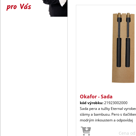
pro Vás
Okafor - Sada
kód výrobku:
21923002000
Sada pera a tužky Eternal vyrobe
slámy a bambusu. Pero s tlačítk
modrým inkoustem a odpovídaj
Cena o