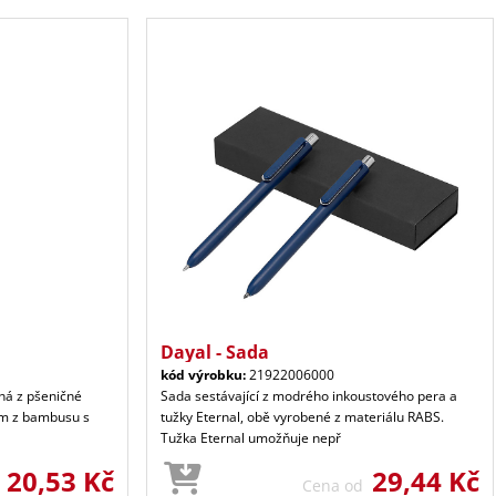
Dayal - Sada
kód výrobku:
21922006000
ná z pšeničné
Sada sestávající z modrého inkoustového pera a
em z bambusu s
tužky Eternal, obě vyrobené z materiálu RABS.
Tužka Eternal umožňuje nepř
20,53 Kč
29,44 Kč
d
Cena od