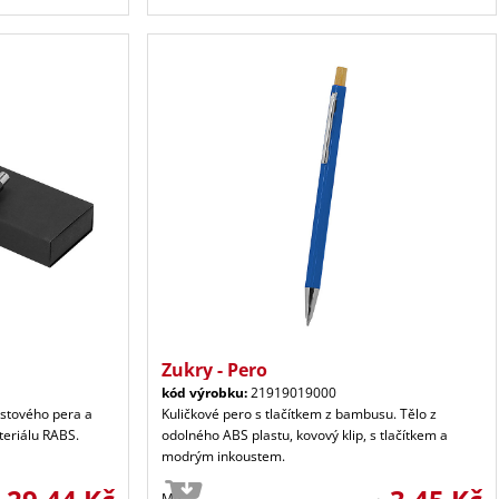
Zukry - Pero
kód výrobku:
21919019000
ustového pera a
Kuličkové pero s tlačítkem z bambusu. Tělo z
teriálu RABS.
odolného ABS plastu, kovový klip, s tlačítkem a
modrým inkoustem.
Ma