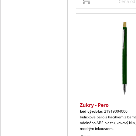
Cena o
Zukry - Pero
kód výrobku:
21919004000
Kuličkové pero s tlačítkem z bam
odolného ABS plastu, kovový klip,
modrým inkoustem.