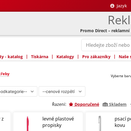
Jazyk
Rek
Promo Direct – reklamní
|
|
|
|
y - katalog
Tiskárna
Katalogy
Pro zákazníky
Naše 
třeby
Vyberte ba
Řazení:
Doporučené
Skladem
 z
levné plastové
psací p
propisky
kovu