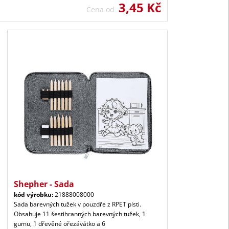
3,45 Kč
Cena od
Shepher - Sada
kód výrobku:
21888008000
Sada barevných tužek v pouzdře z RPET plsti.
Obsahuje 11 šestihranných barevných tužek, 1
gumu, 1 dřevěné ořezávátko a 6