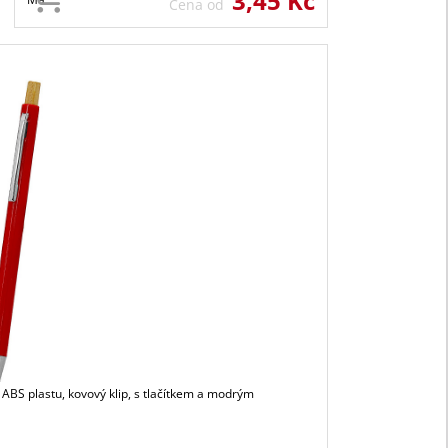
3,45 Kč
Cena od
 ABS plastu, kovový klip, s tlačítkem a modrým