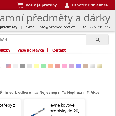
Košík je prázdný
Uživatel:
Přihlásit se
lamní předměty a dárky
 předměty
| e-mail:
info@promodirect.cz
| tel: 776 706 777
|
|
služby
Vaše poptávka
Kontakt
rvu
Ihned k odběru
Nejlevnější
Nejdražší
Akce
otřeby z
levné kovové
propisky do 20,-