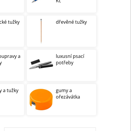
Kč
cké tužky
dřevěné tužky
oupravy a
luxusní psací
y
potřeby
y a tužky
gumy a
ořezávátka