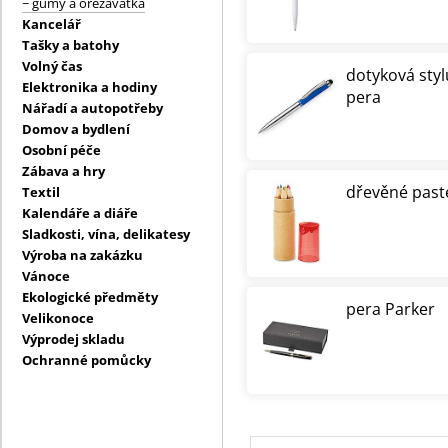
− gumy a ořezávátka
Kancelář
Tašky a batohy
Volný čas
dotyková styl
Elektronika a hodiny
pera
Nářadí a autopotřeby
Domov a bydlení
Osobní péče
Zábava a hry
dřevěné past
Textil
Kalendáře a diáře
Sladkosti, vína, delikatesy
Výroba na zakázku
Vánoce
Ekologické předměty
pera Parker
Velikonoce
Výprodej skladu
Ochranné pomůcky