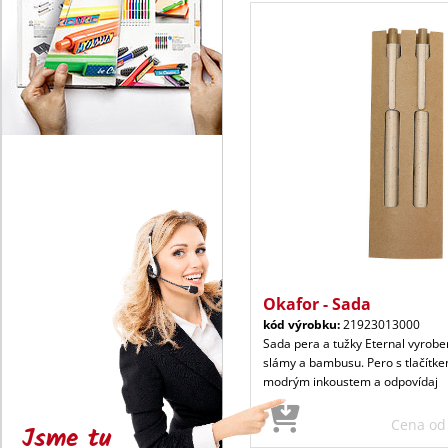
Okafor - Sada
kód výrobku:
21923013000
Sada pera a tužky Eternal vyrobe
slámy a bambusu. Pero s tlačítk
modrým inkoustem a odpovídaj
Cena o
Jsme tu