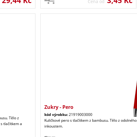
29,44 Kč
3,45 Kč
d
Cena od
Zukry - Pero
kód výrobku:
21919003000
busu. Tělo z
Kuličkové pero s tlačítkem z bambusu. Tělo z odolného
 s tlačítkem a
inkoustem.