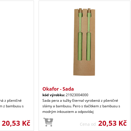
Okafor - Sada
kód výrobku:
21923004000
ná z pšeničné
Sada pera a tužky Eternal vyrobená z pšeničné
em z bambusu s
slámy a bambusu. Pero s tlačítkem z bambusu s
modrým inkoustem a odpovídaj
20,53 Kč
20,53 Kč
d
Cena od