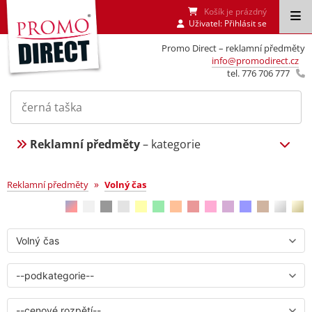
Košík je prázdný
Uživatel:
Přihlásit se
Promo Direct – reklamní předměty
info@promodirect.cz
tel. 776 706 777
Reklamní předměty
– kategorie
Volný čas
»
Reklamní předměty
Volný čas