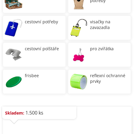
potřeby
cestovní potřeby
visačky na
zavazadla
cestovní polštáře
pro zvířátka
frisbee
reflexní ochranné
prvky
1.500 ks
Skladem: