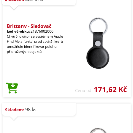
Brittany - Sledovač
kód výrobku:
21876002000
Chytrý lokátor se systémem Apple
Find My a funkcí proti ztrátě, která
umožňuje identifikovat polohu
přidružených objektů
171,62 Kč
Cena od
98 ks
Skladem: