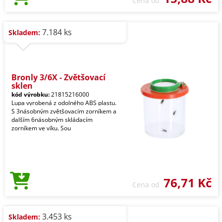
Cena od
7.184 ks
Skladem:
Bronly 3/6X - Zvětšovací
sklen
kód výrobku:
21815216000
Lupa vyrobená z odolného ABS plastu.
S 3násobným zvětšovacím zorníkem a
dalším 6násobným skládacím
zorníkem ve víku. Sou
76,71 Kč
Cena od
3.453 ks
Skladem: