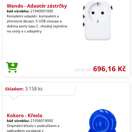
Wando - Adaptér zástrčky
kód výrobku:
21940001000
Kompletní adaptér, kompaktní a
přenosný design. S USB výstupy a
dvěma porty typu C, vhodný zejména
na cesty a s adaptéry
696,16 Kč
Cena od
3.158 ks
Skladem:
Kokoro - Křeslo
kód výrobku:
21936019000
Originální křeslo s područkami a
opěradlem vyrobené z