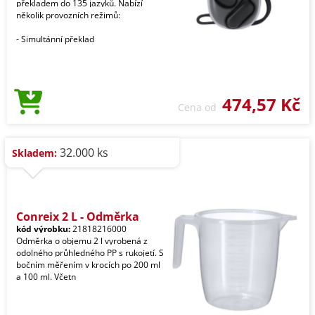
překladem do 135 jazyků. Nabízí
několik provozních režimů:
- Simultánní překlad
474,57 Kč
Cena od
32.000 ks
Skladem:
Conreix 2 L - Odměrka
kód výrobku:
21818216000
Odměrka o objemu 2 l vyrobená z
odolného průhledného PP s rukojetí. S
bočním měřením v krocích po 200 ml
a 100 ml. Včetn