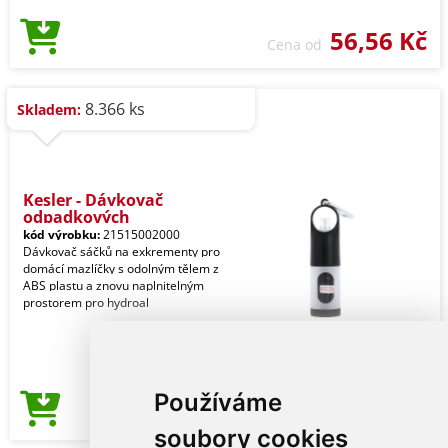
56,56 Kč
Cena od
8.366 ks
Skladem:
Kesler - Dávkovač
odpadkových
kód výrobku:
21515002000
Dávkovač sáčků na exkrementy pro
domácí mazlíčky s odolným tělem z
ABS plastu a znovu naplnitelným
prostorem pro hydroal
Používáme
56,56 Kč
Cena od
soubory cookies