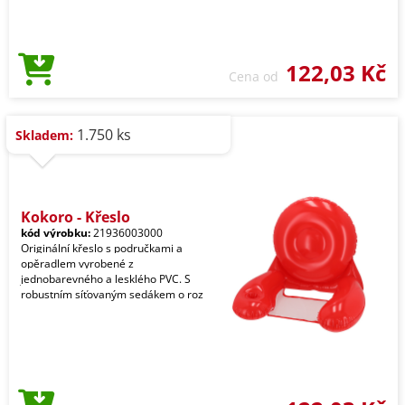
122,03 Kč
Cena od
1.750 ks
Skladem:
Kokoro - Křeslo
kód výrobku:
21936003000
Originální křeslo s područkami a
opěradlem vyrobené z
jednobarevného a lesklého PVC. S
robustním síťovaným sedákem o roz