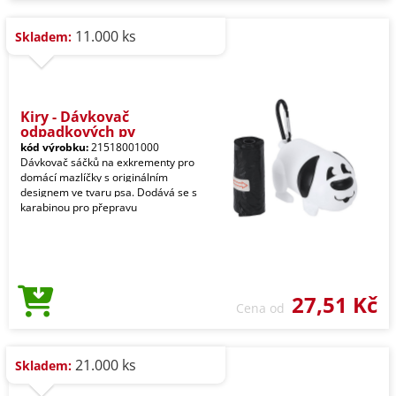
11.000 ks
Skladem:
Kiry - Dávkovač
odpadkových py
kód výrobku:
21518001000
Dávkovač sáčků na exkrementy pro
domácí mazlíčky s originálním
designem ve tvaru psa. Dodává se s
karabinou pro přepravu
27,51 Kč
Cena od
21.000 ks
Skladem: