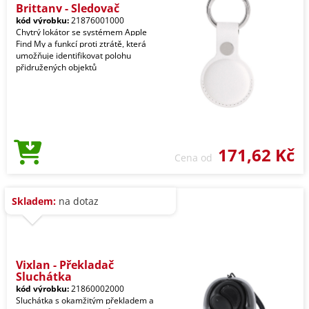
Brittany - Sledovač
kód výrobku:
21876001000
Chytrý lokátor se systémem Apple
Find My a funkcí proti ztrátě, která
umožňuje identifikovat polohu
přidružených objektů
171,62 Kč
Cena od
Skladem:
na dotaz
Vixlan - Překladač
Sluchátka
kód výrobku:
21860002000
Sluchátka s okamžitým překladem a