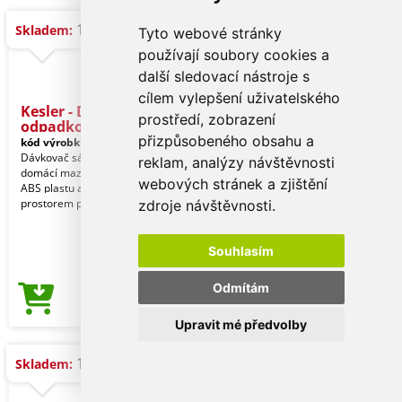
16.510 ks
Skladem:
Tyto webové stránky
používají soubory cookies a
další sledovací nástroje s
cílem vylepšení uživatelského
Kesler - Dávkovač
prostředí, zobrazení
odpadkových
přizpůsobeného obsahu a
kód výrobku:
21515001000
Dávkovač sáčků na exkrementy pro
reklam, analýzy návštěvnosti
domácí mazlíčky s odolným tělem z
webových stránek a zjištění
ABS plastu a znovu naplnitelným
prostorem pro hydroal
zdroje návštěvnosti.
Souhlasím
Odmítám
56,56 Kč
Cena od
Upravit mé předvolby
10.419 ks
Skladem: