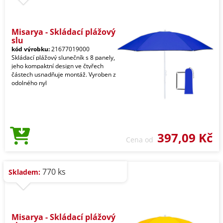
Misarya - Skládací plážový
slu
kód výrobku:
21677019000
Skládací plážový slunečník s 8 panely,
jeho kompaktní design ve čtyřech
částech usnadňuje montáž. Vyroben z
odolného nyl
397,09 Kč
Cena od
770 ks
Skladem:
Misarya - Skládací plážový