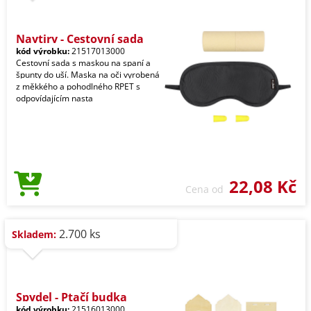
Naytiry - Cestovní sada
kód výrobku:
21517013000
Cestovní sada s maskou na spaní a
špunty do uší. Maska na oči vyrobená
z měkkého a pohodlného RPET s
odpovídajícím nasta
22,08 Kč
Cena od
2.700 ks
Skladem:
Spydel - Ptačí budka
kód výrobku:
21516013000