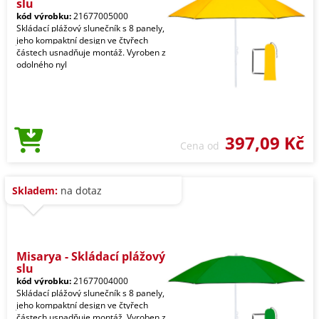
slu
kód výrobku:
21677005000
Skládací plážový slunečník s 8 panely,
jeho kompaktní design ve čtyřech
částech usnadňuje montáž. Vyroben z
odolného nyl
397,09 Kč
Cena od
Skladem:
na dotaz
Misarya - Skládací plážový
slu
kód výrobku:
21677004000
Skládací plážový slunečník s 8 panely,
jeho kompaktní design ve čtyřech
částech usnadňuje montáž. Vyroben z