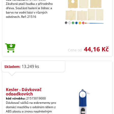
Závěsná ptačí budka z přírodního
dřeva. Součástí balení je štětec a
barvy na vodní bázi v různých
odstínech. Ref: 21516
44,16 Kč
Cena od
13.249 ks
Skladem:
Kesler - Dávkovač
odpadkových
kód výrobku:
21515019000
Dávkovač sáčků na exkrementy pro
domácí mazlíčky s odolným tělem z
ABS plastu a znovu naplnitelným