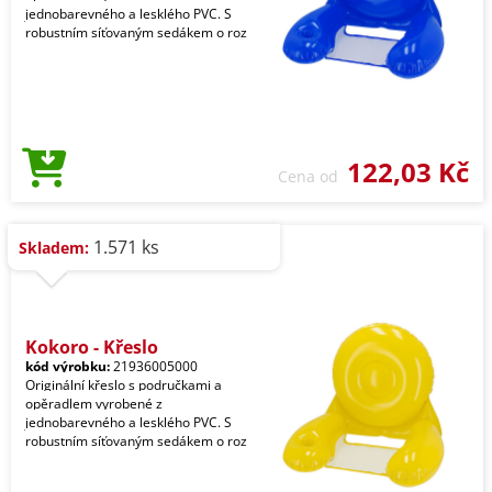
jednobarevného a lesklého PVC. S
robustním síťovaným sedákem o roz
122,03 Kč
Cena od
1.571 ks
Skladem:
Kokoro - Křeslo
kód výrobku:
21936005000
Originální křeslo s područkami a
opěradlem vyrobené z
jednobarevného a lesklého PVC. S
robustním síťovaným sedákem o roz