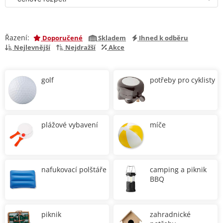
Řazení:
Doporučené
Skladem
Ihned k odběru
Nejlevnější
Nejdražší
Akce
golf
potřeby pro cyklisty
plážové vybavení
míče
nafukovací polštáře
camping a piknik
BBQ
piknik
zahradnické