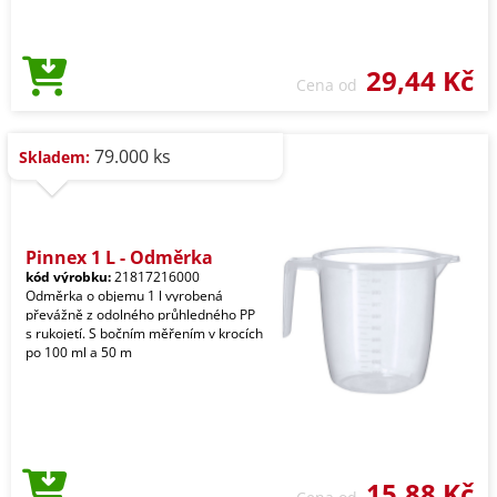
29,44 Kč
Cena od
79.000 ks
Skladem:
Pinnex 1 L - Odměrka
kód výrobku:
21817216000
Odměrka o objemu 1 l vyrobená
převážně z odolného průhledného PP
s rukojetí. S bočním měřením v krocích
po 100 ml a 50 m
15,88 Kč