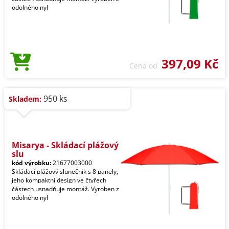
odolného nyl
397,09 Kč
Cena od
950 ks
Skladem:
Misarya - Skládací plážový
slu
kód výrobku:
21677003000
Skládací plážový slunečník s 8 panely,
jeho kompaktní design ve čtyřech
částech usnadňuje montáž. Vyroben z
odolného nyl