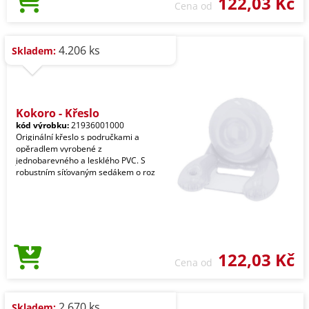
122,03 Kč
Cena od
4.206 ks
Skladem:
Kokoro - Křeslo
kód výrobku:
21936001000
Originální křeslo s područkami a
opěradlem vyrobené z
jednobarevného a lesklého PVC. S
robustním síťovaným sedákem o roz
122,03 Kč
Cena od
2.670 ks
Skladem: