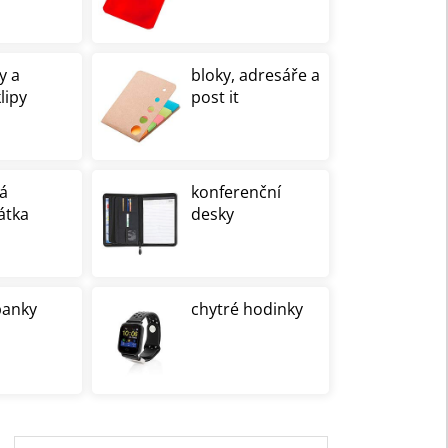
y a
bloky, adresáře a
ipy
post it
á
konferenční
átka
desky
anky
chytré hodinky