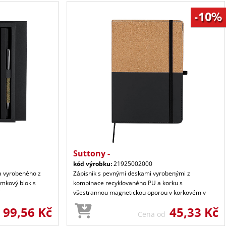
Suttony -
kód výrobku:
21925002000
a vyrobeného z
Zápisník s pevnými deskami vyrobenými z
mkový blok s
kombinace recyklovaného PU a korku s
i
všestrannou magnetickou oporou v korkovém v
99,56 Kč
45,33 Kč
d
Cena od