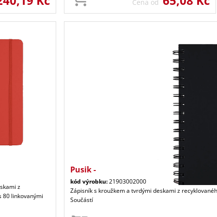
240,19 Kč
65,08 Kč
Cena od
Pusik -
kód výrobku:
21903002000
eskami z
Zápisník s kroužkem a tvrdými deskami z recyklovaného
s 80 linkovanými
Součástí