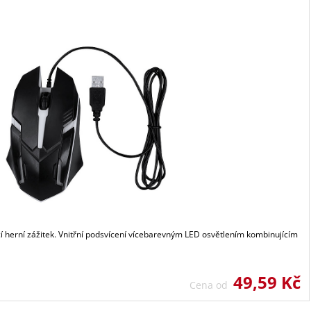
í herní zážitek. Vnitřní podsvícení vícebarevným LED osvětlením kombinujícím
49,59 Kč
Cena od