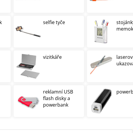
k
selfie tyče
stojánk
memokl
vizitkáře
laserov
ukazov
reklamní USB
powerb
flash disky a
powerbank