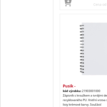
Cena o
Pusik -
kód výrobku:
21903001000
Zápisník s kroužkem a tvrdými d
recyklovaného PU. Vnitřní vrstva 
listy krémové barvy. Součástí