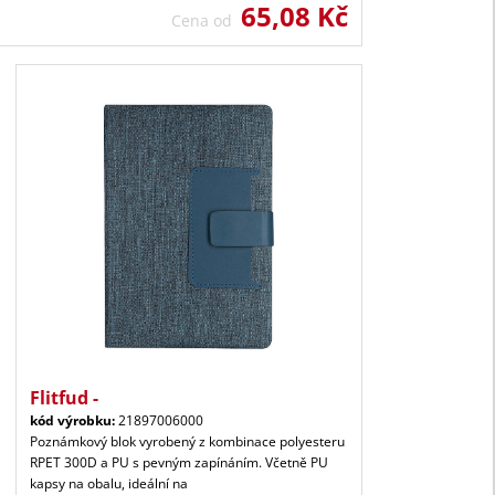
65,08 Kč
Cena od
Flitfud -
kód výrobku:
21897006000
Poznámkový blok vyrobený z kombinace polyesteru
RPET 300D a PU s pevným zapínáním. Včetně PU
kapsy na obalu, ideální na