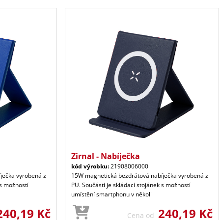
Zirnal - Nabíječka
kód výrobku:
21908006000
ječka vyrobená z
15W magnetická bezdrátová nabíječka vyrobená z
 s možností
PU. Součástí je skládací stojánek s možností
umístění smartphonu v několi
240,19 Kč
240,19 Kč
Cena od