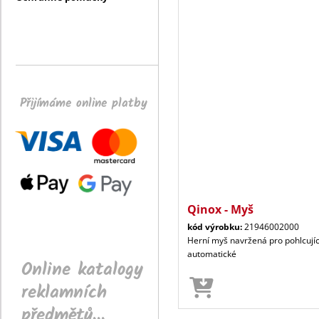
Přijímáme online platby
Qinox - Myš
kód výrobku:
21946002000
Herní myš navržená pro pohlcujíc
automatické
Online katalogy
reklamních
předmětů...