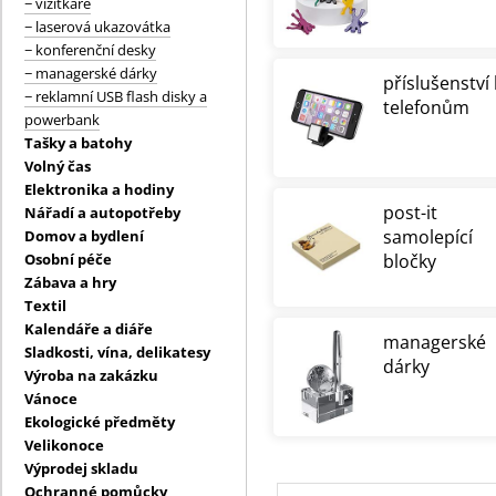
− vizitkáře
− laserová ukazovátka
− konferenční desky
− managerské dárky
příslušenství 
− reklamní USB flash disky a
telefonům
powerbank
Tašky a batohy
Volný čas
Elektronika a hodiny
post-it
Nářadí a autopotřeby
samolepící
Domov a bydlení
Osobní péče
bločky
Zábava a hry
Textil
Kalendáře a diáře
managerské
Sladkosti, vína, delikatesy
dárky
Výroba na zakázku
Vánoce
Ekologické předměty
Velikonoce
Výprodej skladu
Ochranné pomůcky