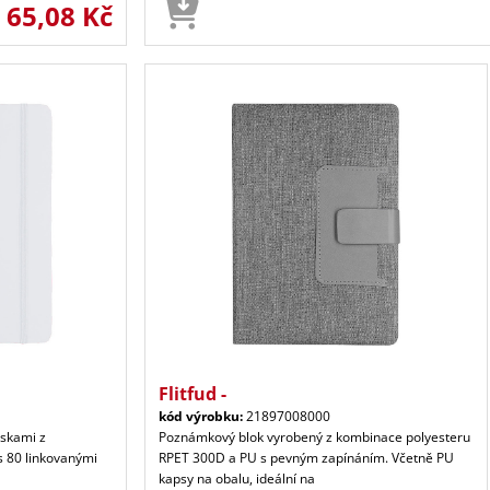
65,08 Kč
d
Flitfud -
kód výrobku:
21897008000
eskami z
Poznámkový blok vyrobený z kombinace polyesteru
s 80 linkovanými
RPET 300D a PU s pevným zapínáním. Včetně PU
kapsy na obalu, ideální na