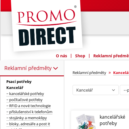
|
|
O nás
Shop
Reklamní předmět
Reklamní předměty
Reklamní předměty:
Kancelář
»
Reklamní předměty
Kancelá
Psací potřeby
Kancelář
− kancelářské potřeby
− počítačové potřeby
− RFID a nové technologie
− příslušenství k telefonům
kancelářské
− stojánky a memoklipy
potřeby
− bloky, adresáře a post it