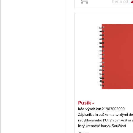
Cena od
Pusik -
kód výrobku:
21903003000
Zápisník s kroužkem a tvrdými d
recyklovaného PU. Vnitřní vrstva 
listy krémové barvy. Součástí