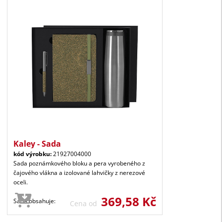
Kaley - Sada
kód výrobku:
21927004000
Sada poznámkového bloku a pera vyrobeného z
čajového vlákna a izolované lahvičky z nerezové
oceli.
369,58 Kč
Sada obsahuje:
Cena od