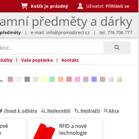
Košík je prázdný
Uživatel:
Přihlásit se
lamní předměty a dárky
 předměty
| e-mail:
info@promodirect.cz
| tel: 776 706 777
|
|
služby
Vaše poptávka
Kontakt
rvu
Ihned k odběru
Nejlevnější
Nejdražší
Akce
čové
RFID a nové
y
technologie