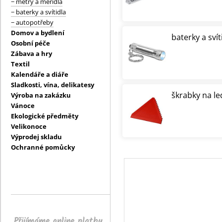
− metry a měřidla
− baterky a svítidla
− autopotřeby
Domov a bydlení
baterky a svít
Osobní péče
Zábava a hry
Textil
Kalendáře a diáře
Sladkosti, vína, delikatesy
škrabky na le
Výroba na zakázku
Vánoce
Ekologické předměty
Velikonoce
Výprodej skladu
Ochranné pomůcky
Přijímáme online platby