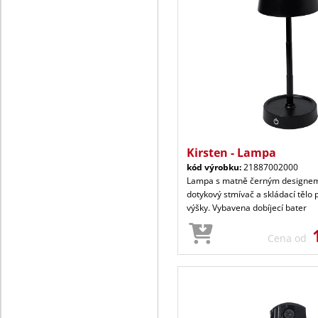
Kirsten - Lampa
kód výrobku:
21887002000
Lampa s matně černým designem.
dotykový stmívač a skládací tělo 
výšky. Vybavena dobíjecí bater
Cena od