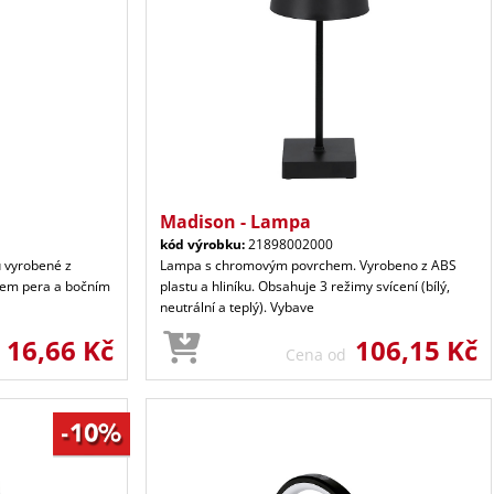
Madison - Lampa
kód výrobku:
21898002000
u vyrobené z
Lampa s chromovým povrchem. Vyrobeno z ABS
em pera a bočním
plastu a hliníku. Obsahuje 3 režimy svícení (bílý,
neutrální a teplý). Vybave
16,66 Kč
106,15 Kč
d
Cena od