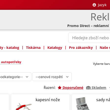
Jazyk
Rek
Promo Direct – reklamní
|
|
|
|
y - katalog
Tiskárna
Katalogy
Pro zákazníky
Naše 
otřeby
a autopotřeby
Vyberte ba
Řazení:
Doporučené
Skladem
kapesní nože
sady ná