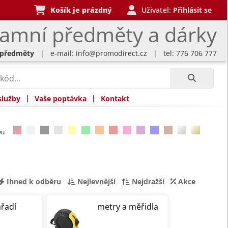
Košík je prázdný
Uživatel:
Přihlásit se
lamní předměty a dárky
 předměty
| e-mail:
info@promodirect.cz
| tel: 776 706 777
|
|
služby
Vaše poptávka
Kontakt
rvu
Ihned k odběru
Nejlevnější
Nejdražší
Akce
řadí
metry a měřidla