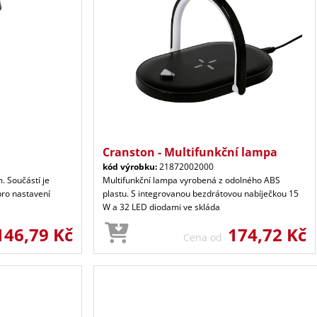
Cranston - Multifunkční lampa
kód výrobku:
21872002000
 Součástí je
Multifunkční lampa vyrobená z odolného ABS
pro nastavení
plastu. S integrovanou bezdrátovou nabíječkou 15
W a 32 LED diodami ve skláda
146,79 Kč
174,72 Kč
Cena od