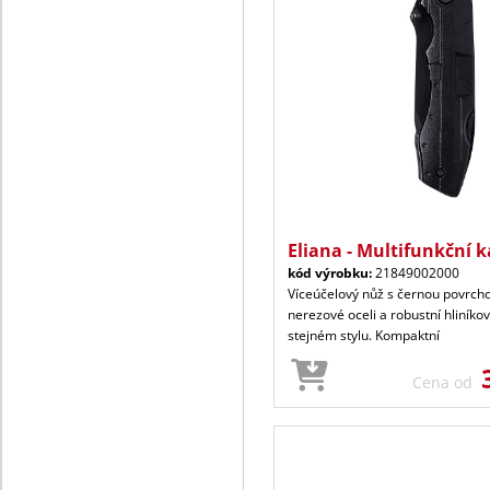
Eliana - Multifunkční 
kód výrobku:
21849002000
Víceúčelový nůž s černou povrch
nerezové oceli a robustní hliníkov
stejném stylu. Kompaktní
Cena od