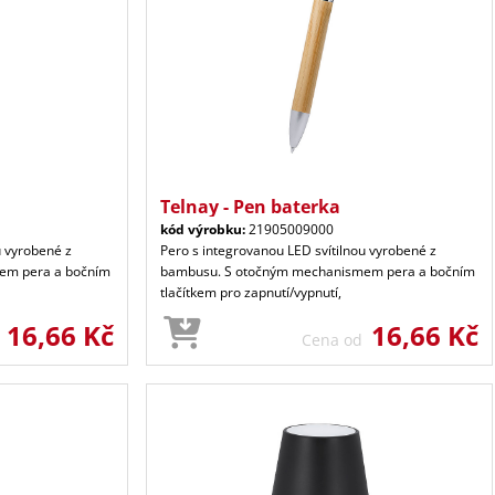
Telnay - Pen baterka
kód výrobku:
21905009000
u vyrobené z
Pero s integrovanou LED svítilnou vyrobené z
em pera a bočním
bambusu. S otočným mechanismem pera a bočním
tlačítkem pro zapnutí/vypnutí,
16,66 Kč
16,66 Kč
d
Cena od