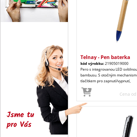
Telnay - Pen baterka
kód výrobku:
21905019000
Pero s integrovanou LED svítilno
bambusu. S otočným mechanism
tlačítkem pro zapnutí/vypnutí,
Cena o
Jsme tu
pro Vás