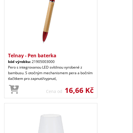
Telnay - Pen baterka
kód výrobku:
21905003000
Pero s integrovanou LED svítilnou vyrobené z
bambusu. S otočným mechanismem pera a bočním
tlačítkem pro zapnutí/vypnutí,
16,66 Kč
Cena od