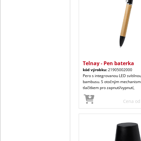
Telnay - Pen baterka
kód výrobku:
21905002000
Pero s integrovanou LED svítilno
bambusu. S otočným mechanism
tlačítkem pro zapnutí/vypnutí,
Cena o