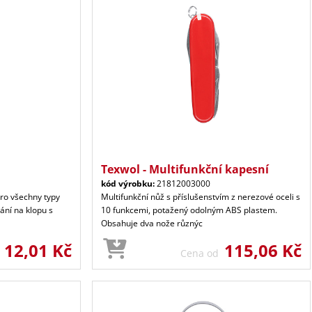
Texwol - Multifunkční kapesní
kód výrobku:
21812003000
ro všechny typy
Multifunkční nůž s příslušenstvím z nerezové oceli s
ání na klopu s
10 funkcemi, potažený odolným ABS plastem.
Obsahuje dva nože různýc
12,01 Kč
115,06 Kč
d
Cena od