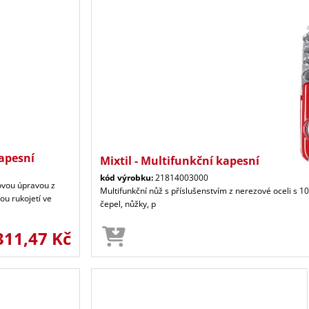
kapesní
Mixtil - Multifunkční kapesní
kód výrobku:
21814003000
ovou úpravou z
Multifunkční nůž s příslušenstvím z nerezové oceli s
ou rukojetí ve
čepel, nůžky, p
311,47 Kč