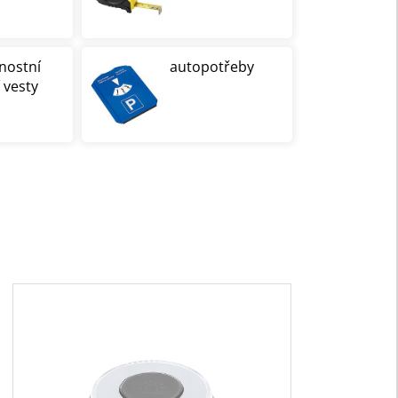
nostní
autopotřeby
í vesty