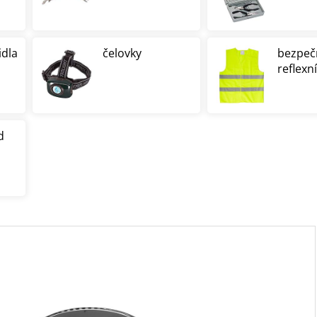
idla
čelovky
bezpeč
reflexn
d