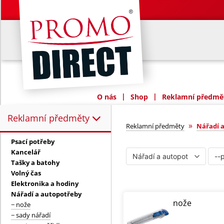
|
|
O nás
Shop
Reklamní předmět
Reklamní předměty
Reklamní předměty:
Nářadí a autop
»
Reklamní předměty
Nářadí 
Psací potřeby
Kancelář
Tašky a batohy
Volný čas
Elektronika a hodiny
Nářadí a autopotřeby
nože
− nože
− sady nářadí