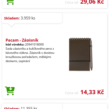
29,06 Kč
Cena od
3.959 ks
Skladem:
Pacam - Zápisník
kód výrobku:
20941018000
Sada zápisníku a kuličkového pera z
kávového vlákna. Zápisník s dvojitou
kroužkovou pořadačem, měkkými
deskami, zapínání
14,33 Kč
Cena od
11.355 ks
Skladem: