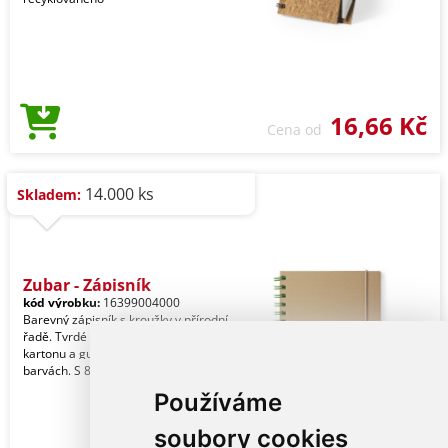
16,66 Kč
Cena od
14.000 ks
Skladem:
Zubar - Zápisník
kód výrobku:
16399004000
Barevný zápisník s kroužky v přírodní
řadě. Tvrdé desky z recyklovaného
kartonu a gumička v přírodních
barvách. S 80 lis
Používáme
soubory cookies