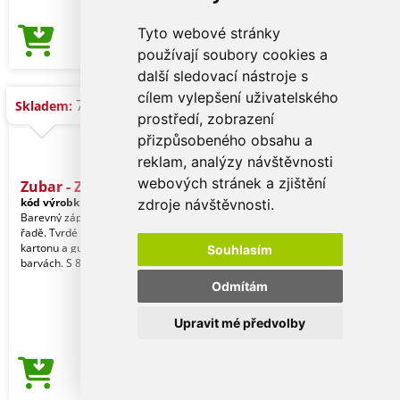
Tyto webové stránky
43,78 Kč
Cena od
používají soubory cookies a
další sledovací nástroje s
cílem vylepšení uživatelského
7.700 ks
Skladem:
prostředí, zobrazení
přizpůsobeného obsahu a
reklam, analýzy návštěvnosti
webových stránek a zjištění
Zubar - Zápisník
kód výrobku:
16399002000
zdroje návštěvnosti.
Barevný zápisník s kroužky v přírodní
řadě. Tvrdé desky z recyklovaného
kartonu a gumička v přírodních
Souhlasím
barvách. S 80 lis
Odmítám
Upravit mé předvolby
39,40 Kč
Cena od