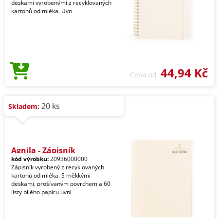
deskami vyrobenými z recyklovaných
kartonů od mléka. Uvn
44,94 Kč
Cena od
20 ks
Skladem:
Agnila - Zápisník
kód výrobku:
20936000000
Zápisník vyrobený z recyklovaných
kartonů od mléka. S měkkými
deskami, prošívaným povrchem a 60
listy bílého papíru uvni