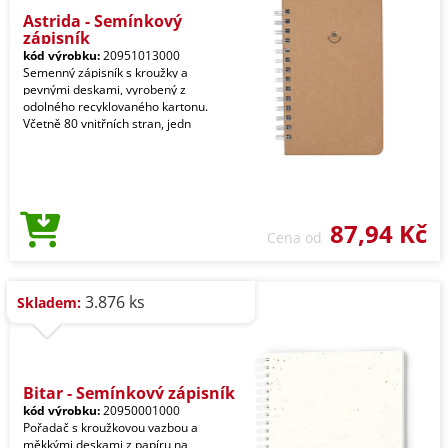
Astrida - Semínkový
zápisník
kód výrobku:
20951013000
Semenný zápisník s kroužky a
pevnými deskami, vyrobený z
odolného recyklovaného kartonu.
Včetně 80 vnitřních stran, jedn
87,94 Kč
Cena od
3.876 ks
Skladem:
Bitar - Semínkový zápisník
kód výrobku:
20950001000
Pořadač s kroužkovou vazbou a
měkkými deskami z papíru na