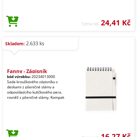
24,41 Kč
Cena od
2.633 ks
Skladem:
Fanny - Zápisník
kód výrobku:
20234013000
Sada kroužkového zápisníku s
deskami z pšeničné slámy a
odpovídajícího kuličkového pera,
rovněž z pšeničné slámy. Kompak
16,27 Kč