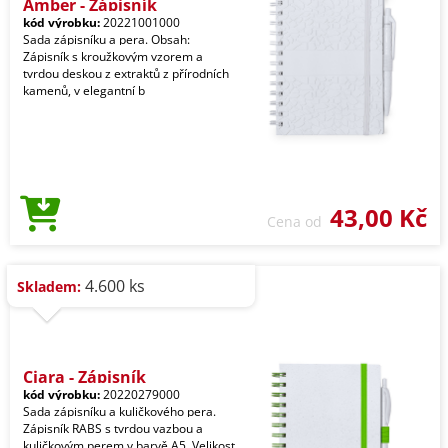
Amber - Zápisník
kód výrobku:
20221001000
Sada zápisníku a pera. Obsah:
Zápisník s kroužkovým vzorem a
tvrdou deskou z extraktů z přírodních
kamenů, v elegantní b
43,00 Kč
Cena od
4.600 ks
Skladem:
Ciara - Zápisník
kód výrobku:
20220279000
Sada zápisníku a kuličkového pera.
Zápisník RABS s tvrdou vazbou a
kuličkovým perem v barvě A5. Velikost