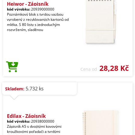
Heiwor - Zápisník
kód výrobku:
20939000000
Poznámkový blok s tvrdou vazbou
vyrobený z recyklovaných kartonů od
mléka. S 80 listy s jednoduchým
rozvržením, sladěnou
28,28 Kč
Cena od
5.732 ks
Skladem:
Edilax - Zápisník
kód výrobku:
20938000000
Zápisník A5 s dvojitými kovovými
kroužkovými pořadači a tvrdými