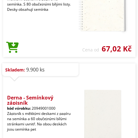
semínka. S 80 obyčejnými bílými listy.
Desky obsahují semínka
67,02 Kč
Cena od
9.900 ks
Skladem:
Derna - Semínkový
zápisník
kód výrobku:
20949001000
Zápisník s měkkými deskami z papíru
na semínka a 60 obyčejnými bílými
stránkami uvnitř. Na obou deskách
jsou semínka pet