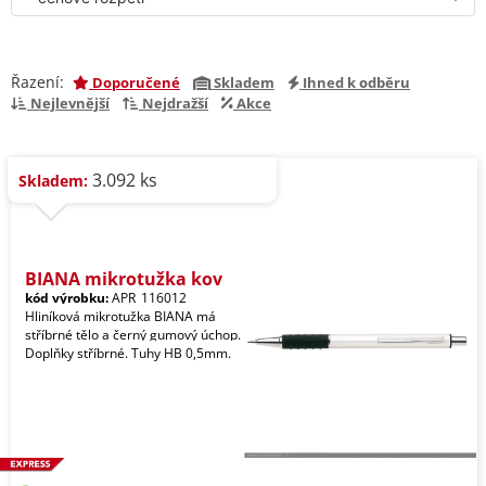
Řazení:
Doporučené
Skladem
Ihned k odběru
Nejlevnější
Nejdražší
Akce
3.092 ks
Skladem:
BIANA mikrotužka kov
kód výrobku:
APR_116012
Hliníková mikrotužka BIANA má
stříbrné tělo a černý gumový úchop.
Doplňky stříbrné. Tuhy HB 0,5mm.