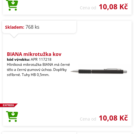
10,08 Kč
Cena od
768 ks
Skladem:
BIANA mikrotužka kov
kód výrobku:
APR_117218
Hliníková mikrotužka BIANA má černé
tělo a černý gumový úchop. Doplňky
stříbrné. Tuhy HB 0,5mm.
10,08 Kč
Cena od