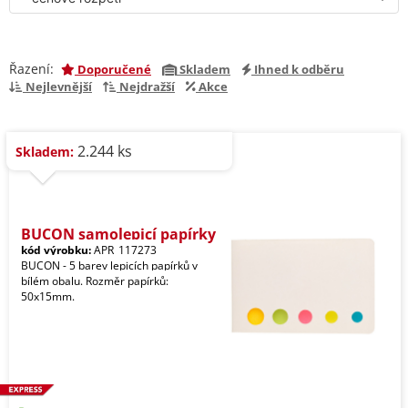
Řazení:
Doporučené
Skladem
Ihned k odběru
Nejlevnější
Nejdražší
Akce
2.244 ks
Skladem:
BUCON samolepicí papírky
kód výrobku:
APR_117273
BUCON - 5 barev lepicích papírků v
bílém obalu. Rozměr papírků:
50x15mm.