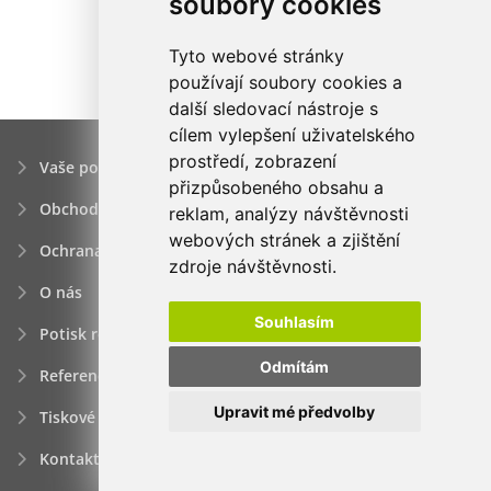
soubory cookies
Tyto webové stránky
používají soubory cookies a
další sledovací nástroje s
cílem vylepšení uživatelského
prostředí, zobrazení
Vaše poptávka
přizpůsobeného obsahu a
Obchodní podmínky
reklam, analýzy návštěvnosti
webových stránek a zjištění
Ochrana osobních údajú
zdroje návštěvnosti.
O nás
Souhlasím
Potisk reklamních předmětů
Odmítám
Reference
Upravit mé předvolby
Tiskové zprávy
Kontakt