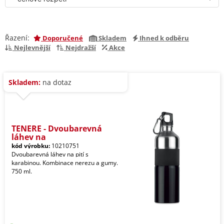
Řazení:
Doporučené
Skladem
Ihned k odběru
Nejlevnější
Nejdražší
Akce
Skladem:
na dotaz
TENERE - Dvoubarevná
láhev na
kód výrobku:
10210751
Dvoubarevná láhev na pití s
karabinou. Kombinace nerezu a gumy.
750 ml.