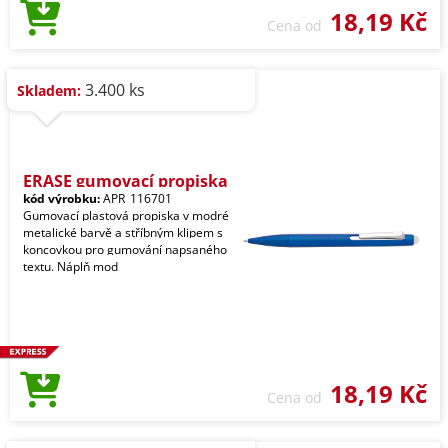
18,19 Kč
Cena od
3.400 ks
Skladem:
ERASE gumovací propiska
kód výrobku:
APR_116701
Gumovací plastová propiska v modré
metalické barvě a stříbným klipem s
koncovkou pro gumování napsaného
textu. Náplň mod
18,19 Kč
Cena od