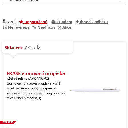
Řazení:
Doporučené
Skladem
Ihned k odběru
Nejlevnější
Nejdražší
Akce
7.417 ks
Skladem:
ERASE gumovací propiska
kód výrobku:
APR_116702
Gumovací plastová propiska v bílé
solid barvě a stříbným klipem s
koncovkou pro gumování napsaného
textu. Náplň modrá, g