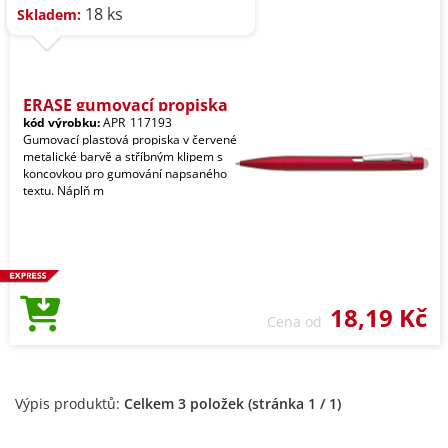
18 ks
Skladem:
ERASE gumovací propiska
kód výrobku:
APR_117193
Gumovací plastová propiska v červené
metalické barvě a stříbným klipem s
koncovkou pro gumování napsaného
textu. Náplň m
18,19 Kč
Cena od
Výpis produktů:
Celkem 3 položek (stránka 1 / 1)