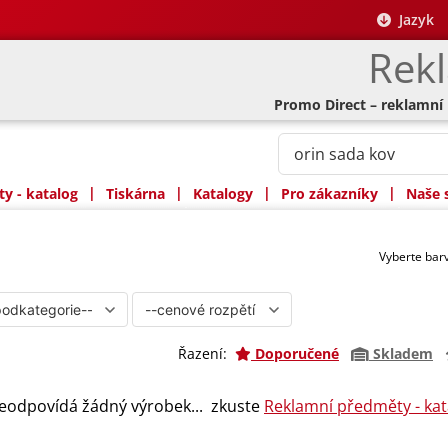
Jazyk
Rek
Promo Direct – reklamní
|
|
|
|
y - katalog
Tiskárna
Katalogy
Pro zákazníky
Naše 
Vyberte ba
Řazení:
Doporučené
Skladem
eodpovídá žádný výrobek... zkuste
Reklamní předměty - kat