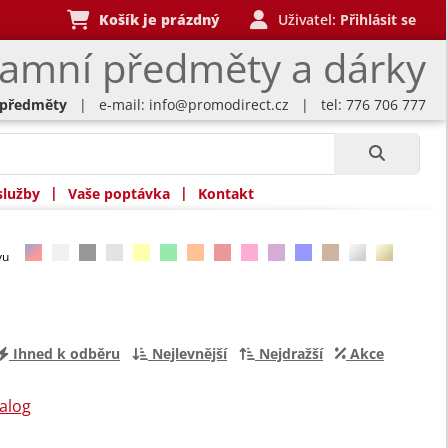
Košík je prázdný
Uživatel:
Přihlásit se
lamní předměty a dárky
 předměty
| e-mail:
info@promodirect.cz
| tel: 776 706 777
|
|
služby
Vaše poptávka
Kontakt
rvu
Ihned k odběru
Nejlevnější
Nejdražší
Akce
alog