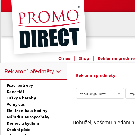
|
|
O nás
Shop
Reklamní předmět
Reklamní předměty
Reklamní předměty:
Reklamní předměty
Psací potřeby
Kancelář
Tašky a batohy
Volný čas
Elektronika a hodiny
Nářadí a autopotřeby
Bohužel, Vašemu hledání n
Domov a bydlení
Osobní péče