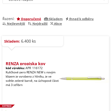
Řazení:
Doporučené
Skladem
Ihned k odběru
Nejlevnější
Nejdražší
Akce
6.400 ks
Skladem:
RENZA propiska kov
kód výrobku:
APR_116172
Kuličkové pero RENZA NEW s novým
klipem je vyrobeno z hliníku, je ve
světle zelené barvě, na úchopové části
má 3 stříbrn