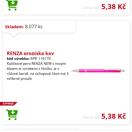
5,38 Kč
Cena od
8.077 ks
Skladem:
RENZA propiska kov
kód výrobku:
APR_116170
Kuličkové pero RENZA NEW s novým
klipem je vyrobeno z hliníku, je v
růžové barvě, na úchopové části má 3
stříbrné proužk
5,38 Kč
Cena od