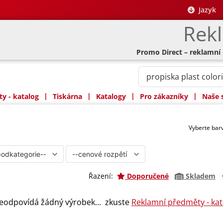
Jazyk
Rek
Promo Direct – reklamní
|
|
|
|
y - katalog
Tiskárna
Katalogy
Pro zákazníky
Naše 
Vyberte ba
Řazení:
Doporučené
Skladem
eodpovídá žádný výrobek... zkuste
Reklamní předměty - kat