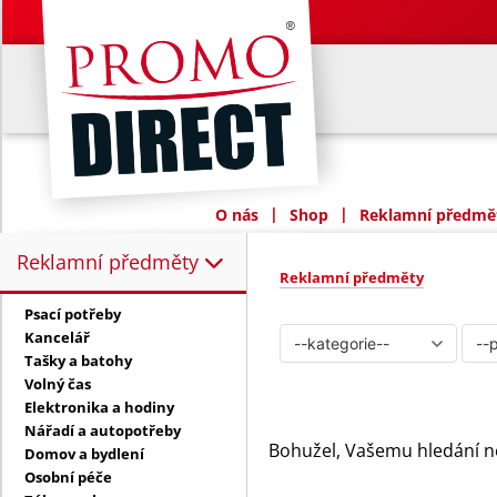
|
|
O nás
Shop
Reklamní předmět
Reklamní předměty
Reklamní předměty:
Reklamní předměty
Psací potřeby
Kancelář
Tašky a batohy
Volný čas
Elektronika a hodiny
Nářadí a autopotřeby
Bohužel, Vašemu hledání n
Domov a bydlení
Osobní péče