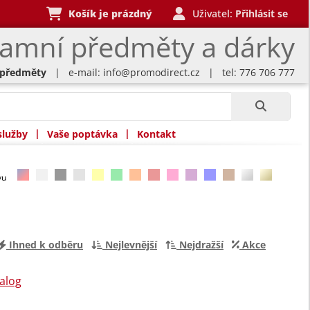
Košík je prázdný
Uživatel:
Přihlásit se
lamní předměty a dárky
 předměty
| e-mail:
info@promodirect.cz
| tel: 776 706 777
|
|
služby
Vaše poptávka
Kontakt
rvu
Ihned k odběru
Nejlevnější
Nejdražší
Akce
alog