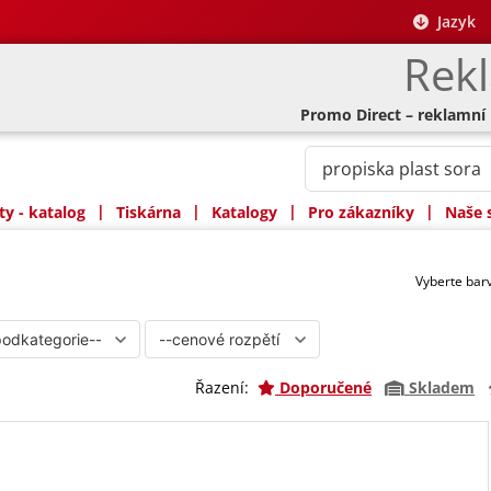
Jazyk
Rek
Promo Direct – reklamní
|
|
|
|
y - katalog
Tiskárna
Katalogy
Pro zákazníky
Naše 
Vyberte ba
Řazení:
Doporučené
Skladem