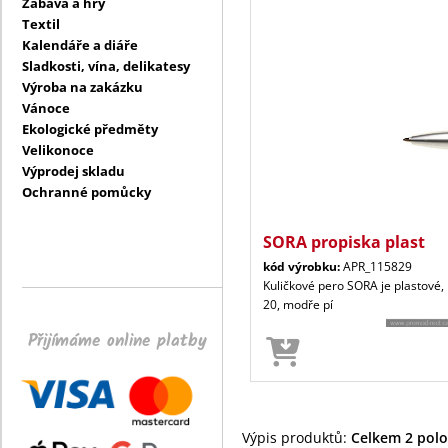
Zábava a hry
Textil
Kalendáře a diáře
Sladkosti, vína, delikatesy
Výroba na zakázku
Vánoce
Ekologické předměty
Velikonoce
Výprodej skladu
Ochranné pomůcky
SORA propiska plast
kód výrobku:
APR_115829
Kuličkové pero SORA je plastové,
20, modře pí
Přijímáme online platby
Výpis produktů:
Celkem 2 polož