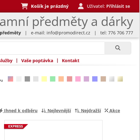
Košík je prázdný
Uživatel:
Přihlásit se
lamní předměty a dárky
 předměty
| e-mail:
info@promodirect.cz
| tel: 776 706 777
|
|
služby
Vaše poptávka
Kontakt
rvu
Ihned k odběru
Nejlevnější
Nejdražší
Akce