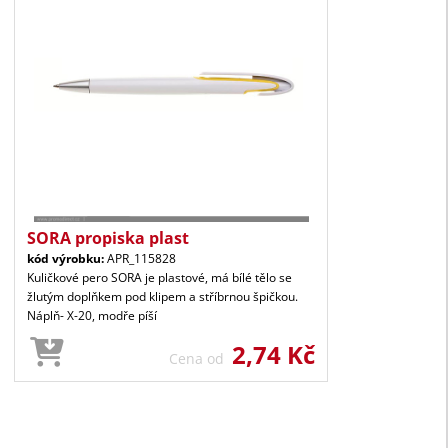
SORA propiska plast
kód výrobku:
APR_115828
Kuličkové pero SORA je plastové, má bílé tělo se
žlutým doplňkem pod klipem a stříbrnou špičkou.
Náplň- X-20, modře píší
2,74 Kč
Cena od