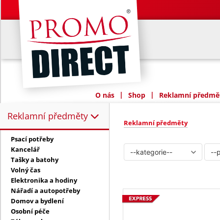
|
|
O nás
Shop
Reklamní předmět
Reklamní předměty
Reklamní předměty:
Reklamní předměty
Psací potřeby
Kancelář
Tašky a batohy
Volný čas
Elektronika a hodiny
Nářadí a autopotřeby
Domov a bydlení
Osobní péče