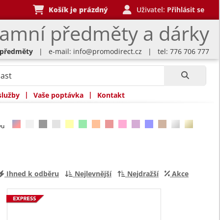
Košík je prázdný
Uživatel:
Přihlásit se
lamní předměty a dárky
 předměty
| e-mail:
info@promodirect.cz
| tel: 776 706 777
|
|
služby
Vaše poptávka
Kontakt
rvu
Ihned k odběru
Nejlevnější
Nejdražší
Akce