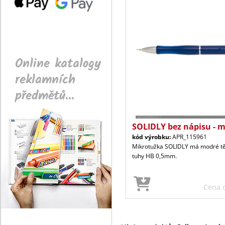
Online katalogy
reklamních
předmětů...
SOLIDLY bez nápisu - 
kód výrobku:
APR_115961
Mikrotužka SOLIDLY má modré tě
tuhy HB 0,5mm.
Cena