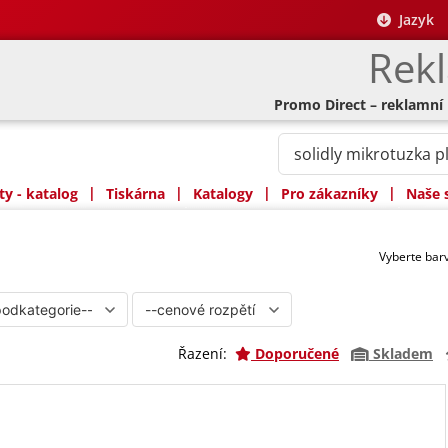
Jazyk
Rek
Promo Direct – reklamní
|
|
|
|
y - katalog
Tiskárna
Katalogy
Pro zákazníky
Naše 
Vyberte ba
Řazení:
Doporučené
Skladem