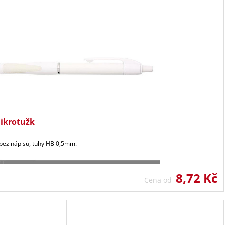
mikrotužk
 bez nápisů, tuhy HB 0,5mm.
8,72 Kč
Cena od