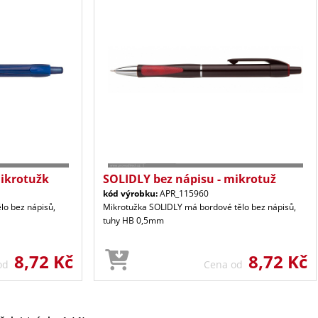
mikrotužk
SOLIDLY bez nápisu - mikrotuž
kód výrobku:
APR_115960
lo bez nápisů,
Mikrotužka SOLIDLY má bordové tělo bez nápisů,
tuhy HB 0,5mm
8,72 Kč
8,72 Kč
 od
Cena od