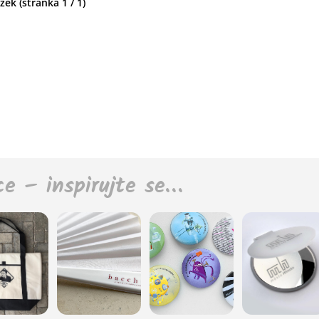
ek (stránka 1 / 1)
ce – inspirujte se…