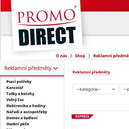
|
|
O nás
Shop
Reklamní předmět
Reklamní předměty
Reklamní předměty:
Reklamní předměty
Psací potřeby
Kancelář
Tašky a batohy
Volný čas
Elektronika a hodiny
Nářadí a autopotřeby
Domov a bydlení
Osobní péče