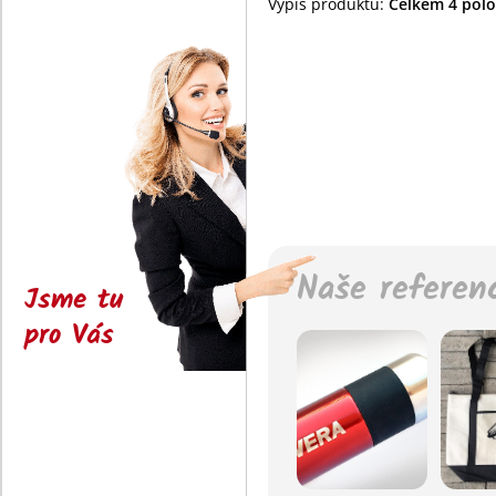
Výpis produktů:
Celkem 4 polož
Naše referen
Jsme tu
pro Vás