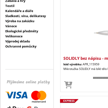
Zábava a hry
Textil
Kalendáře a diáře
Sladkosti, vína, delikatesy
Výroba na zakázku
Vánoce
Ekologické předměty
Velikonoce
Výprodej skladu
Ochranné pomůcky
SOLIDLY bez nápisu - 
kód výrobku:
APR_115959
Mikrotužka SOLIDLY má bílé tělo
Přijímáme online platby