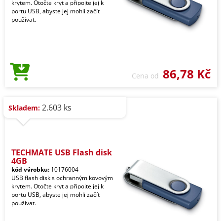
krytem. Otočte kryt a připojte jej k
portu USB, abyste jej mohli začít
používat.
86,78 Kč
Cena od
2.603 ks
Skladem:
TECHMATE USB Flash disk
4GB
kód výrobku:
10176004
USB flash disk s ochranným kovovým
krytem. Otočte kryt a připojte jej k
portu USB, abyste jej mohli začít
používat.