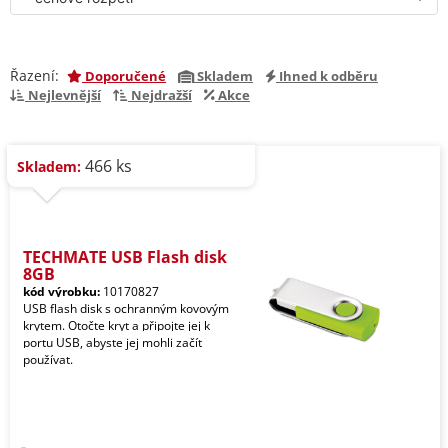
Řazení:
Doporučené
Skladem
Ihned k odběru
Nejlevnější
Nejdražší
Akce
466 ks
Skladem:
TECHMATE USB Flash disk
8GB
kód výrobku:
10170827
USB flash disk s ochranným kovovým
krytem. Otočte kryt a připojte jej k
portu USB, abyste jej mohli začít
používat.