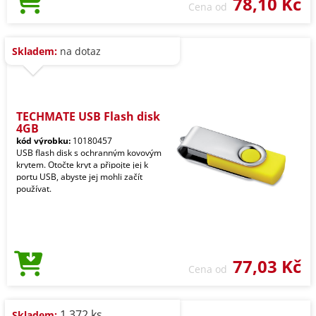
78,10 Kč
Cena od
Skladem:
na dotaz
TECHMATE USB Flash disk
4GB
kód výrobku:
10180457
USB flash disk s ochranným kovovým
krytem. Otočte kryt a připojte jej k
portu USB, abyste jej mohli začít
používat.
77,03 Kč
Cena od
1.372 ks
Skladem: