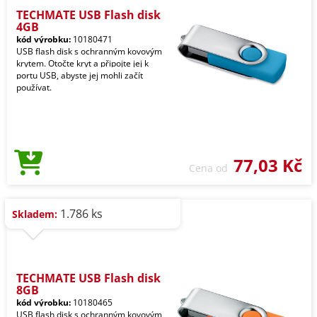
TECHMATE USB Flash disk
4GB
kód výrobku:
10180471
USB flash disk s ochranným kovovým
krytem. Otočte kryt a připojte jej k
portu USB, abyste jej mohli začít
používat.
77,03 Kč
Cena od
1.786 ks
Skladem:
TECHMATE USB Flash disk
8GB
kód výrobku:
10180465
USB flash disk s ochranným kovovým