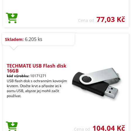
77,03 Kč
Cena od
6.205 ks
Skladem:
TECHMATE USB Flash disk
16GB
kód výrobku:
10171271
USB flash disk s ochranným kovovým
krytem. Otočte kryt a připojte jej k
portu USB, abyste jej mohli začít
používat.
104,04 Kč
Cena od