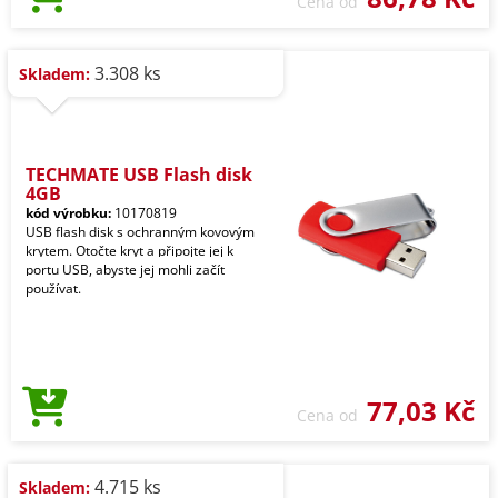
Cena od
3.308 ks
Skladem:
TECHMATE USB Flash disk
4GB
kód výrobku:
10170819
USB flash disk s ochranným kovovým
krytem. Otočte kryt a připojte jej k
portu USB, abyste jej mohli začít
používat.
77,03 Kč
Cena od
4.715 ks
Skladem: