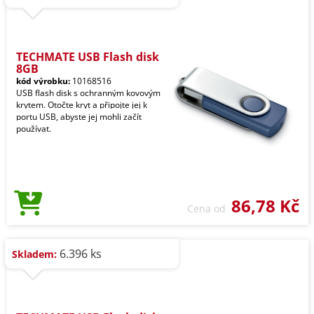
TECHMATE USB Flash disk
8GB
kód výrobku:
10168516
USB flash disk s ochranným kovovým
krytem. Otočte kryt a připojte jej k
portu USB, abyste jej mohli začít
používat.
86,78 Kč
Cena od
6.396 ks
Skladem: