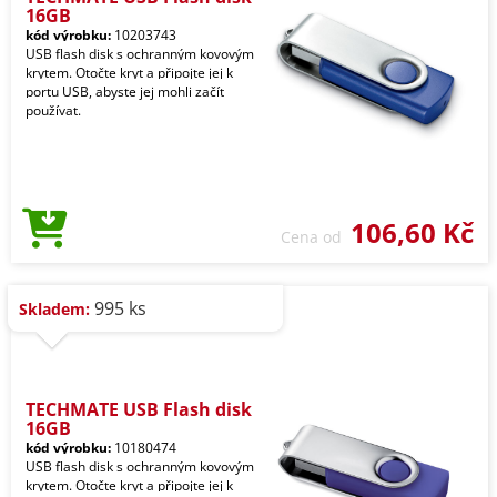
16GB
kód výrobku:
10203743
USB flash disk s ochranným kovovým
krytem. Otočte kryt a připojte jej k
portu USB, abyste jej mohli začít
používat.
106,60 Kč
Cena od
995 ks
Skladem:
TECHMATE USB Flash disk
16GB
kód výrobku:
10180474
USB flash disk s ochranným kovovým
krytem. Otočte kryt a připojte jej k