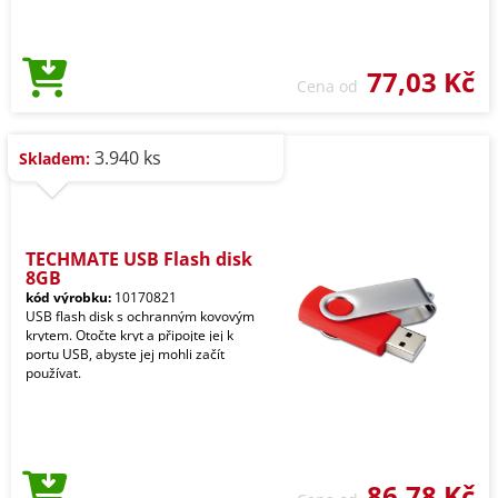
77,03 Kč
Cena od
3.940 ks
Skladem:
TECHMATE USB Flash disk
8GB
kód výrobku:
10170821
USB flash disk s ochranným kovovým
krytem. Otočte kryt a připojte jej k
portu USB, abyste jej mohli začít
používat.
86,78 Kč