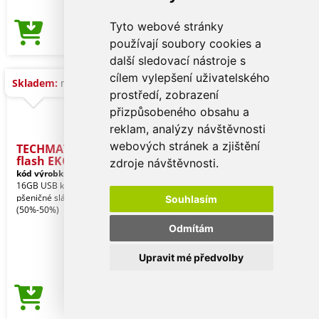
Tyto webové stránky
106,60 Kč
Cena od
používají soubory cookies a
další sledovací nástroje s
cílem vylepšení uživatelského
Skladem:
na dotaz
prostředí, zobrazení
přizpůsobeného obsahu a
reklam, analýzy návštěvnosti
webových stránek a zjištění
TECHMATE+ 16GB USB
flash EKO
zdroje návštěvnosti.
kód výrobku:
10214026
16GB USB klíčenka s krytem z
pšeničné slámy a PP plastu
Souhlasím
(50%-50%)
Odmítám
Upravit mé předvolby
72,15 Kč
Cena od