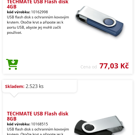
TECHMATE USB Flash disk
4GB
kód výrobku:
10162998
USB flash disk s ochranným kovovým
krytem. Otočte kryt a připojte jej k
portu USB, abyste jej mohli začít
používat.
77,03 Kč
Cena od
2.523 ks
Skladem:
TECHMATE USB Flash disk
8GB
kód výrobku:
10168515
USB flash disk s ochranným kovovým
krytem. Otočte kryt a připojte jej k