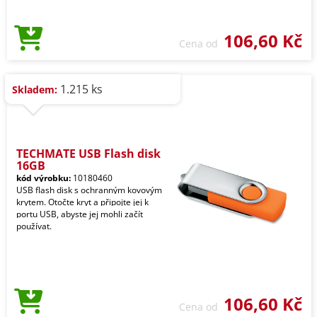
106,60 Kč
Cena od
1.215 ks
Skladem:
TECHMATE USB Flash disk
16GB
kód výrobku:
10180460
USB flash disk s ochranným kovovým
krytem. Otočte kryt a připojte jej k
portu USB, abyste jej mohli začít
používat.
106,60 Kč
Cena od