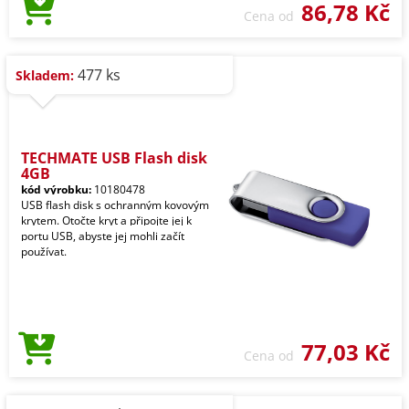
86,78 Kč
Cena od
477 ks
Skladem:
TECHMATE USB Flash disk
4GB
kód výrobku:
10180478
USB flash disk s ochranným kovovým
krytem. Otočte kryt a připojte jej k
portu USB, abyste jej mohli začít
používat.
77,03 Kč
Cena od