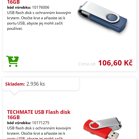
16GB
kód výrobku:
10176006
USB flash disk s ochranným kovovým
krytem. Otočte kryt a připojte jej k
portu USB, abyste jej mohli začít
používat.
106,60 Kč
Cena od
2.936 ks
Skladem:
TECHMATE USB Flash disk
16GB
kód výrobku:
10171275
USB flash disk s ochranným kovovým
krytem. Otočte kryt a připojte jej k
portu USB, abyste jej mohli začít