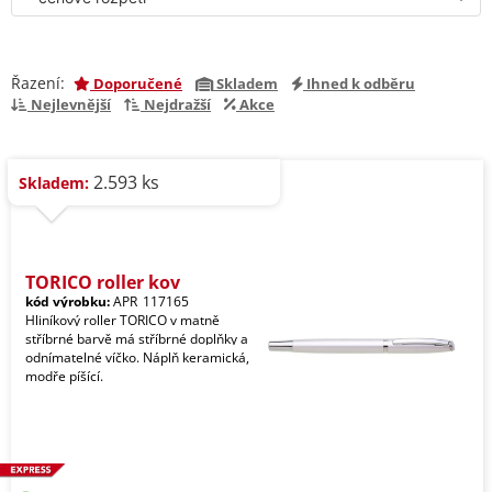
Řazení:
Doporučené
Skladem
Ihned k odběru
Nejlevnější
Nejdražší
Akce
2.593 ks
Skladem:
TORICO roller kov
kód výrobku:
APR_117165
Hliníkový roller TORICO v matně
stříbrné barvě má stříbrné doplňky a
odnímatelné víčko. Náplň keramická,
modře píšící.