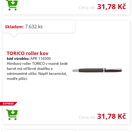
31,78 Kč
Cena od
7.632 ks
Skladem:
TORICO roller kov
kód výrobku:
APR_116500
Hliníkový roller TORICO v matně šedé
barvě má stříbrné doplňky a
odnímatelné víčko. Náplň keramická,
modře píšící.
31,78 Kč
Cena od