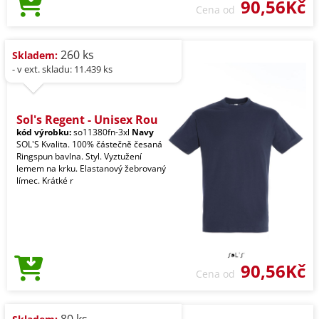
90,56Kč
Cena od
260 ks
Skladem:
- v ext. skladu: 11.439 ks
Sol's Regent - Unisex Rou
kód výrobku:
so11380fn-3xl
Navy
SOL'S Kvalita. 100% částečně česaná
Ringspun bavlna. Styl. Vyztužení
lemem na krku. Elastanový žebrovaný
límec. Krátké r
90,56Kč
Cena od