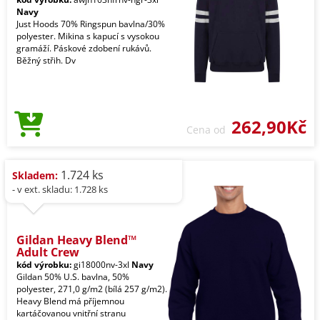
Navy
Just Hoods 70% Ringspun bavlna/30%
polyester. Mikina s kapucí s vysokou
gramáží. Páskové zdobení rukávů.
Běžný střih. Dv
262,90Kč
Cena od
1.724 ks
Skladem:
- v ext. skladu: 1.728 ks
Gildan Heavy Blend™
Adult Crew
kód výrobku:
gi18000nv-3xl
Navy
Gildan 50% U.S. bavlna, 50%
polyester, 271,0 g/m2 (bílá 257 g/m2).
Heavy Blend má příjemnou
kartáčovanou vnitřní stranu