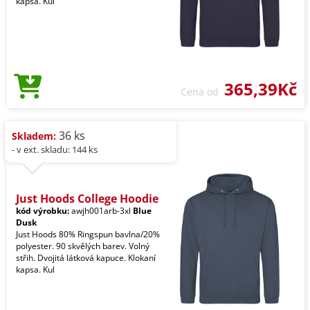
kapsa. Kul
365,39Kč
Cena od
36 ks
Skladem:
- v ext. skladu: 144 ks
Just Hoods College Hoodie
kód výrobku:
awjh001arb-3xl
Blue
Dusk
Just Hoods 80% Ringspun bavlna/20%
polyester. 90 skvělých barev. Volný
střih. Dvojitá látková kapuce. Klokaní
kapsa. Kul