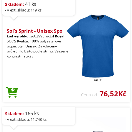
41 ks
Skladem:
- v ext. skladu: 119 ks
Sol's Sprint - Unisex Spo
kód výrobku:
so02995ro-3xl
Royal
SOL'S Kvalita. 100% polyesterové
piqué. Styl. Unisex. Zakulacený
průkrčník. Ušito podle střihu. Vsazené
kontrastní rukáv
76,52Kč
Cena od
166 ks
Skladem:
- v ext. skladu: 11.743 ks