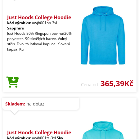
Just Hoods College Hoodie
kód výrobku:
awjh001hb-3xl
Sapphire
Just Hoods 80% Ringspun bavlna/20%
polyester. 90 skvělých barev. Volný
střih. Dvojitá látková kapuce. Klokaní
kapsa. Kul
365,39Kč
Cena od
Skladem:
na dotaz
Just Hoods College Hoodie
kód výrobku:
awjh001ts-3xl
Sky