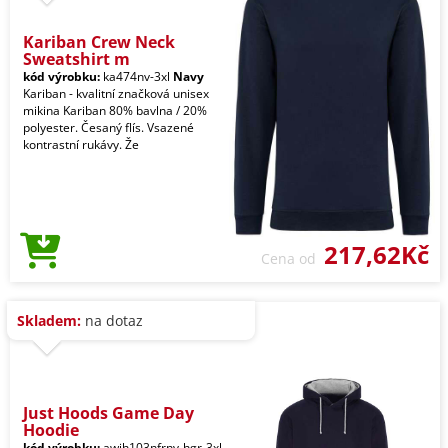
Kariban Crew Neck
Sweatshirt m
kód výrobku:
ka474nv-3xl
Navy
Kariban - kvalitní značková unisex
mikina Kariban 80% bavlna / 20%
polyester. Česaný flís. Vsazené
kontrastní rukávy. Že
217,62Kč
Cena od
Skladem:
na dotaz
Just Hoods Game Day
Hoodie
kód výrobku:
awjh103nfrnv-hgr-3xl