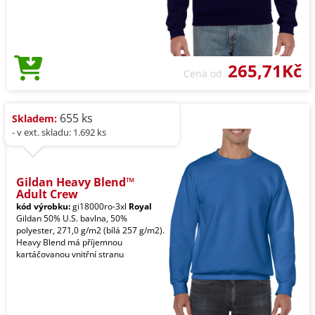
265,71Kč
Cena od
655 ks
Skladem:
- v ext. skladu: 1.692 ks
Gildan Heavy Blend™
Adult Crew
kód výrobku:
gi18000ro-3xl
Royal
Gildan 50% U.S. bavlna, 50%
polyester, 271,0 g/m2 (bílá 257 g/m2).
Heavy Blend má příjemnou
kartáčovanou vnitřní stranu