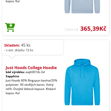
kapsa. Kul
365,39Kč
Cena od
45 ks
Skladem:
- v ext. skladu: 72 ks
Just Hoods College Hoodie
kód výrobku:
awjh001tb-3xl
Sapphire
Just Hoods 80% Ringspun bavlna/20%
polyester. 90 skvělých barev. Volný
střih. Dvojitá látková kapuce. Klokaní
kapsa. Kul