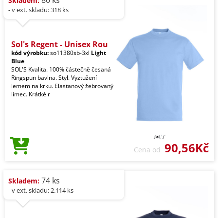
80 ks
Skladem:
- v ext. skladu: 318 ks
Sol's Regent - Unisex Rou
kód výrobku:
so11380sb-3xl
Light
Blue
SOL'S Kvalita. 100% částečně česaná
Ringspun bavlna. Styl. Vyztužení
lemem na krku. Elastanový žebrovaný
límec. Krátké r
90,56Kč
Cena od
74 ks
Skladem:
- v ext. skladu: 2.114 ks