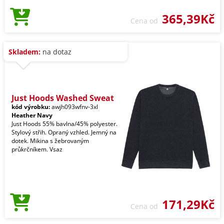
365,39Kč
Cena od
Skladem:
na dotaz
Just Hoods Washed Sweat
kód výrobku:
awjh093wfnv-3xl
Heather Navy
Just Hoods 55% bavlna/45% polyester.
Stylový střih. Opraný vzhled. Jemný na
dotek. Mikina s žebrovaným
průkrčníkem. Vsaz
171,29Kč
Cena od