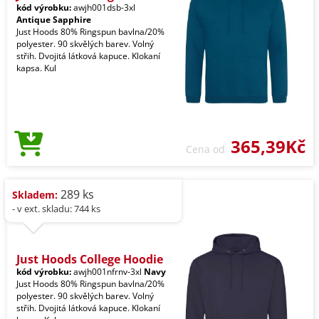
kód výrobku:
awjh001dsb-3xl
Antique Sapphire
Just Hoods 80% Ringspun bavlna/20%
polyester. 90 skvělých barev. Volný
střih. Dvojitá látková kapuce. Klokaní
kapsa. Kul
365,39Kč
Cena od
289 ks
Skladem:
- v ext. skladu: 744 ks
Just Hoods College Hoodie
kód výrobku:
awjh001nfrnv-3xl
Navy
Just Hoods 80% Ringspun bavlna/20%
polyester. 90 skvělých barev. Volný
střih. Dvojitá látková kapuce. Klokaní