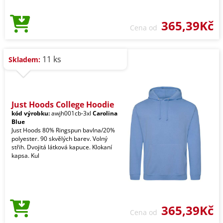
365,39Kč
Cena od
11 ks
Skladem:
Just Hoods College Hoodie
kód výrobku:
awjh001cb-3xl
Carolina
Blue
Just Hoods 80% Ringspun bavlna/20%
polyester. 90 skvělých barev. Volný
střih. Dvojitá látková kapuce. Klokaní
kapsa. Kul
365,39Kč
Cena od