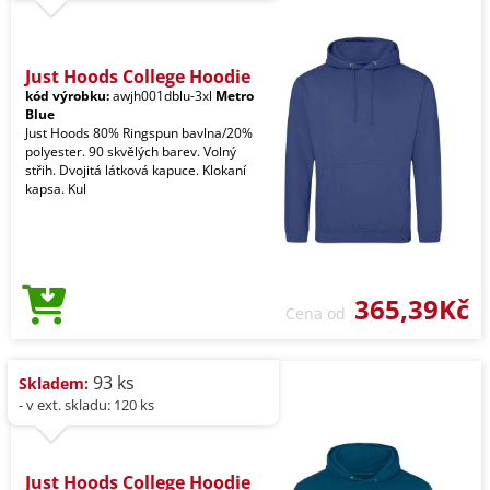
Just Hoods College Hoodie
kód výrobku:
awjh001dblu-3xl
Metro
Blue
Just Hoods 80% Ringspun bavlna/20%
polyester. 90 skvělých barev. Volný
střih. Dvojitá látková kapuce. Klokaní
kapsa. Kul
365,39Kč
Cena od
93 ks
Skladem:
- v ext. skladu: 120 ks
Just Hoods College Hoodie