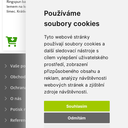
Ringspun bavlna. Styl. Vyztužení
lemem na krku. Elastanový žebrovaný
límec. Krátké r
Používáme
soubory cookies
Tyto webové stránky
90,56Kč
používají soubory cookies a
Cena od
další sledovací nástroje s
cílem vylepšení uživatelského
prostředí, zobrazení
Vaše poptávka
přizpůsobeného obsahu a
Obchodní podmínky
reklam, analýzy návštěvnosti
webových stránek a zjištění
Ochrana osobních údajú
zdroje návštěvnosti.
O nás
Souhlasím
Potisk reklamních předmětů
Odmítám
Reference