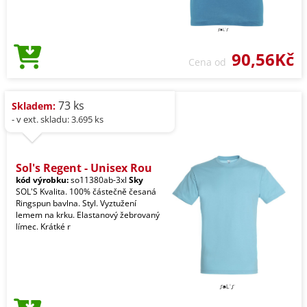
90,56Kč
Cena od
73 ks
Skladem:
- v ext. skladu: 3.695 ks
Sol's Regent - Unisex Rou
kód výrobku:
so11380ab-3xl
Sky
SOL'S Kvalita. 100% částečně česaná
Ringspun bavlna. Styl. Vyztužení
lemem na krku. Elastanový žebrovaný
límec. Krátké r