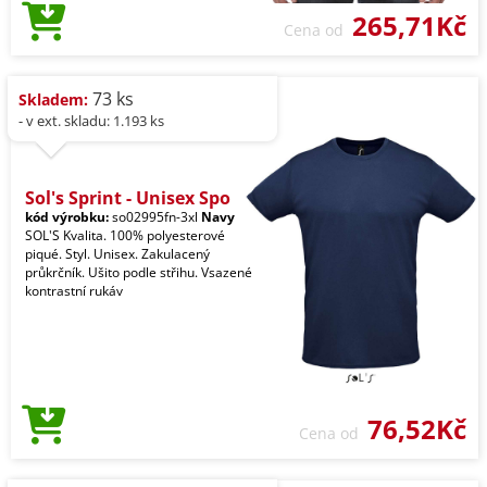
265,71Kč
Cena od
73 ks
Skladem:
- v ext. skladu: 1.193 ks
Sol's Sprint - Unisex Spo
kód výrobku:
so02995fn-3xl
Navy
SOL'S Kvalita. 100% polyesterové
piqué. Styl. Unisex. Zakulacený
průkrčník. Ušito podle střihu. Vsazené
kontrastní rukáv
76,52Kč
Cena od