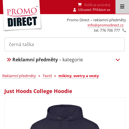
Košík je prázdný
Uživatel:
Přihlásit se
Promo Direct – reklamní předměty
info@promodirect.cz
tel. 776 706 777
Reklamní předměty
– kategorie
»
»
Reklamní předměty
Textil
mikiny, svetry a vesty
Just Hoods College Hoodie