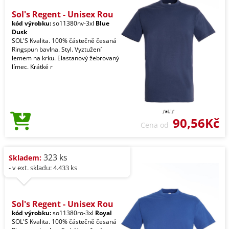
Sol's Regent - Unisex Rou
kód výrobku:
so11380nv-3xl
Blue
Dusk
SOL'S Kvalita. 100% částečně česaná
Ringspun bavlna. Styl. Vyztužení
lemem na krku. Elastanový žebrovaný
límec. Krátké r
90,56Kč
Cena od
323 ks
Skladem:
- v ext. skladu: 4.433 ks
Sol's Regent - Unisex Rou
kód výrobku:
so11380ro-3xl
Royal
SOL'S Kvalita. 100% částečně česaná