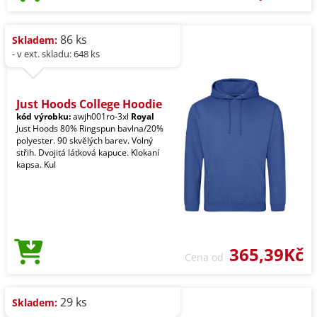
86 ks
Skladem:
- v ext. skladu: 648 ks
Just Hoods College Hoodie
kód výrobku:
awjh001ro-3xl
Royal
Just Hoods 80% Ringspun bavlna/20%
polyester. 90 skvělých barev. Volný
střih. Dvojitá látková kapuce. Klokaní
kapsa. Kul
365,39Kč
Cena od
29 ks
Skladem: