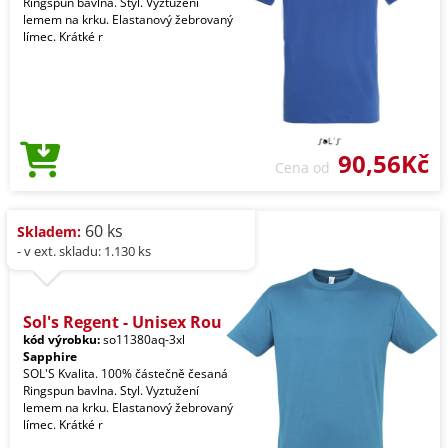
Ringspun bavlna. Styl. Vyztužení
lemem na krku. Elastanový žebrovaný
límec. Krátké r
90,56Kč
Cena od
60 ks
Skladem:
- v ext. skladu: 1.130 ks
Sol's Regent - Unisex Rou
kód výrobku:
so11380aq-3xl
Sapphire
SOL'S Kvalita. 100% částečně česaná
Ringspun bavlna. Styl. Vyztužení
lemem na krku. Elastanový žebrovaný
límec. Krátké r