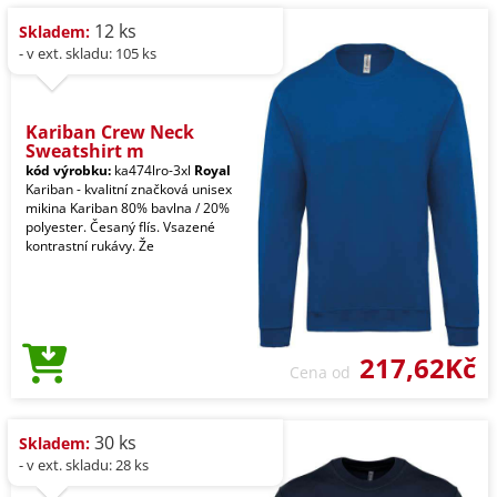
12 ks
Skladem:
- v ext. skladu: 105 ks
Kariban Crew Neck
Sweatshirt m
kód výrobku:
ka474lro-3xl
Royal
Kariban - kvalitní značková unisex
mikina Kariban 80% bavlna / 20%
polyester. Česaný flís. Vsazené
kontrastní rukávy. Že
217,62Kč
Cena od
30 ks
Skladem:
- v ext. skladu: 28 ks