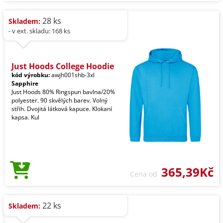
28 ks
Skladem:
- v ext. skladu: 168 ks
Just Hoods College Hoodie
kód výrobku:
awjh001shb-3xl
Sapphire
Just Hoods 80% Ringspun bavlna/20%
polyester. 90 skvělých barev. Volný
střih. Dvojitá látková kapuce. Klokaní
kapsa. Kul
365,39Kč
Cena od
22 ks
Skladem: