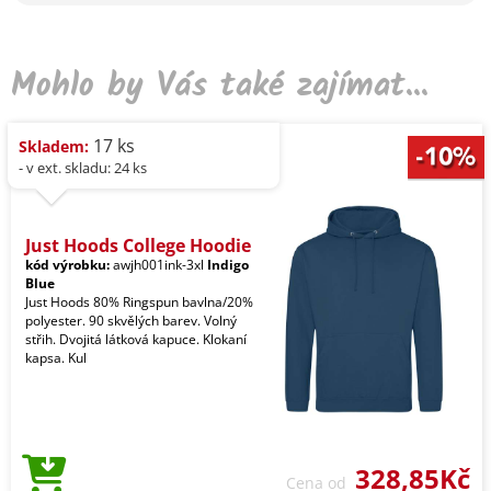
Mohlo by Vás také zajímat...
17 ks
Skladem:
- v ext. skladu: 24 ks
Just Hoods College Hoodie
kód výrobku:
awjh001ink-3xl
Indigo
Blue
Just Hoods 80% Ringspun bavlna/20%
polyester. 90 skvělých barev. Volný
střih. Dvojitá látková kapuce. Klokaní
kapsa. Kul
328,85Kč
Cena od