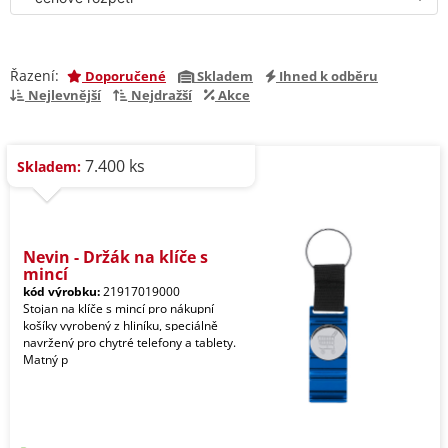
Řazení:
Doporučené
Skladem
Ihned k odběru
Nejlevnější
Nejdražší
Akce
7.400 ks
Skladem:
Nevin - Držák na klíče s
mincí
kód výrobku:
21917019000
Stojan na klíče s mincí pro nákupní
košíky vyrobený z hliníku, speciálně
navržený pro chytré telefony a tablety.
Matný p