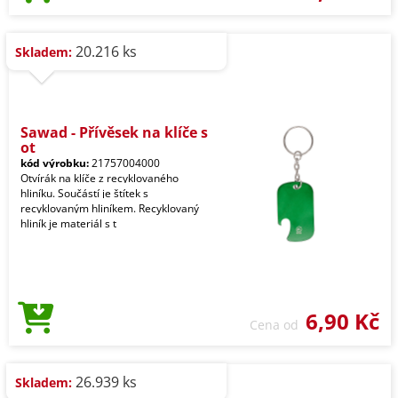
20.216 ks
Skladem:
Sawad - Přívěsek na klíče s
ot
kód výrobku:
21757004000
Otvírák na klíče z recyklovaného
hliníku. Součástí je štítek s
recyklovaným hliníkem. Recyklovaný
hliník je materiál s t
6,90 Kč
Cena od
26.939 ks
Skladem: