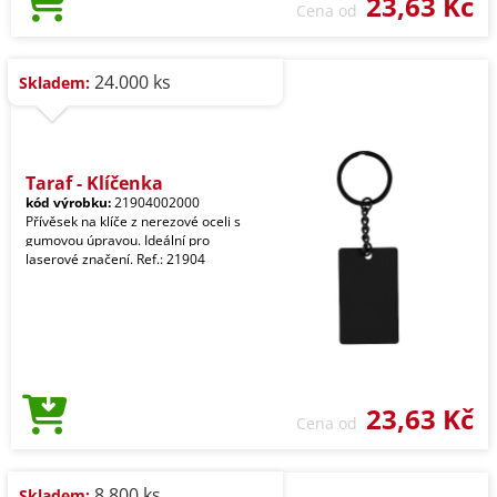
23,63 Kč
Cena od
24.000 ks
Skladem:
Taraf - Klíčenka
kód výrobku:
21904002000
Přívěsek na klíče z nerezové oceli s
gumovou úpravou. Ideální pro
laserové značení. Ref.: 21904
23,63 Kč
Cena od
8.800 ks
Skladem: