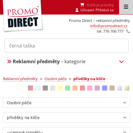
Košík je prázdný
Uživatel:
Přihlásit se
Promo Direct – reklamní předměty
info@promodirect.cz
tel. 776 706 777
Reklamní předměty
– kategorie
přívěšky na klíče
»
»
Reklamní předměty
Osobní péče
přívěšky na klíče