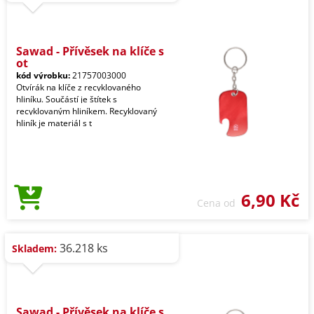
Sawad - Přívěsek na klíče s
ot
kód výrobku:
21757003000
Otvírák na klíče z recyklovaného
hliníku. Součástí je štítek s
recyklovaným hliníkem. Recyklovaný
hliník je materiál s t
6,90 Kč
Cena od
36.218 ks
Skladem:
Sawad - Přívěsek na klíče s