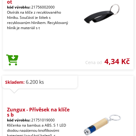
ot
kód výrobku:
21756002000
Otvírák na klíče z recyklovaného
hliníku. Součástí je štítek s
recyklovaným hliníkem. Recyklovaný
hliník je materiál s t
4,34 Kč
Cena od
6.200 ks
Skladem:
Zungux - Přívěsek na klíče
s b
kód výrobku:
21751019000
Klíčenka na bambus a ABS. S 1 LED
diodou napájenou knoflíkovými
bateriemi (součástí balení), s