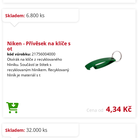
6.800 ks
Skladem:
Niken - Přívěsek na klíče s
ot
kód výrobku:
21756004000
Otvírák na klíče z recyklovaného
hliníku. Součástí je štítek s
recyklovaným hliníkem. Recyklovaný
hliník je materiál s t
4,34 Kč
Cena od
32.000 ks
Skladem: