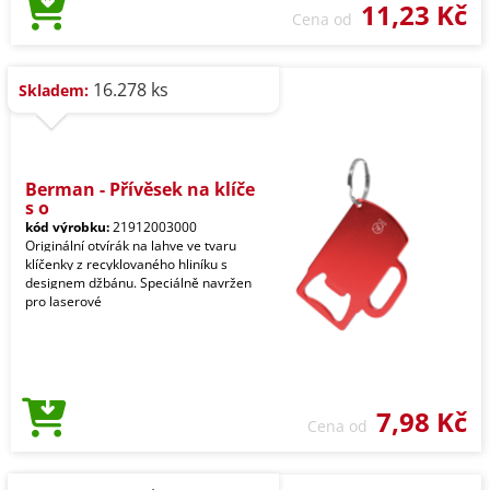
11,23 Kč
Cena od
16.278 ks
Skladem:
Berman - Přívěsek na klíče
s o
kód výrobku:
21912003000
Originální otvírák na lahve ve tvaru
klíčenky z recyklovaného hliníku s
designem džbánu. Speciálně navržen
pro laserové
7,98 Kč
Cena od