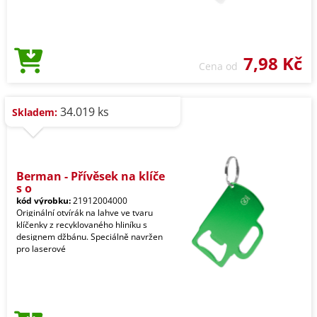
7,98 Kč
Cena od
34.019 ks
Skladem:
Berman - Přívěsek na klíče
s o
kód výrobku:
21912004000
Originální otvírák na lahve ve tvaru
klíčenky z recyklovaného hliníku s
designem džbánu. Speciálně navržen
pro laserové