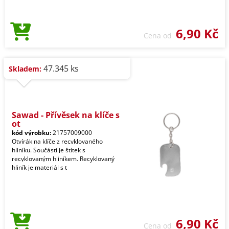
6,90 Kč
Cena od
47.345 ks
Skladem:
Sawad - Přívěsek na klíče s
ot
kód výrobku:
21757009000
Otvírák na klíče z recyklovaného
hliníku. Součástí je štítek s
recyklovaným hliníkem. Recyklovaný
hliník je materiál s t
6,90 Kč
Cena od