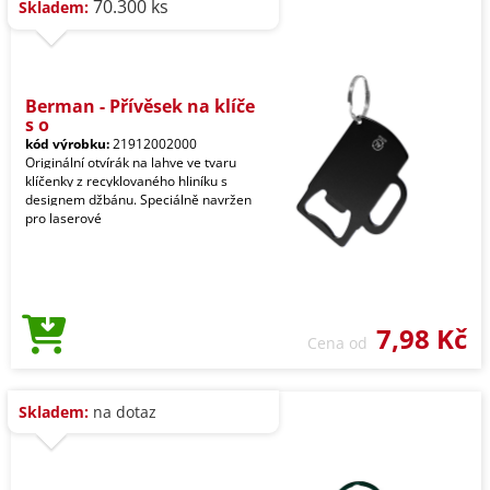
70.300 ks
Skladem:
Berman - Přívěsek na klíče
s o
kód výrobku:
21912002000
Originální otvírák na lahve ve tvaru
klíčenky z recyklovaného hliníku s
designem džbánu. Speciálně navržen
pro laserové
7,98 Kč
Cena od
Skladem:
na dotaz