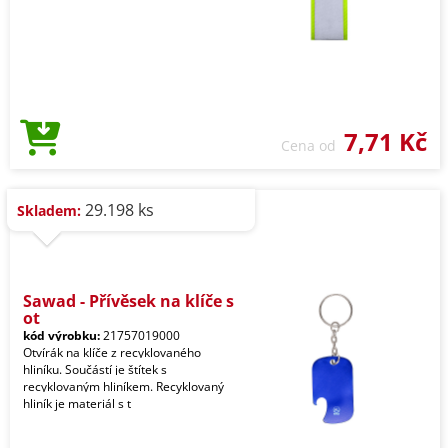
7,71 Kč
Cena od
29.198 ks
Skladem:
Sawad - Přívěsek na klíče s
ot
kód výrobku:
21757019000
Otvírák na klíče z recyklovaného
hliníku. Součástí je štítek s
recyklovaným hliníkem. Recyklovaný
hliník je materiál s t