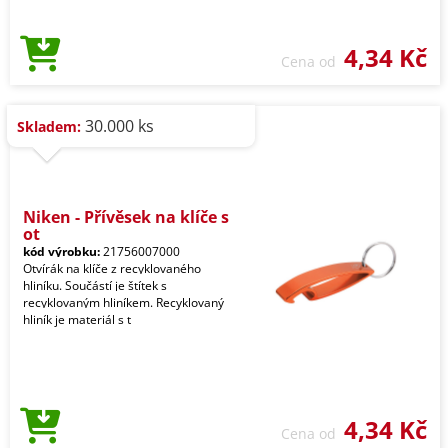
4,34 Kč
Cena od
30.000 ks
Skladem:
Niken - Přívěsek na klíče s
ot
kód výrobku:
21756007000
Otvírák na klíče z recyklovaného
hliníku. Součástí je štítek s
recyklovaným hliníkem. Recyklovaný
hliník je materiál s t
4,34 Kč
Cena od