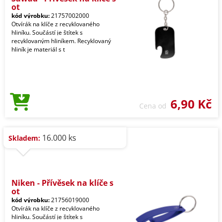
ot
kód výrobku:
21757002000
Otvírák na klíče z recyklovaného
hliníku. Součástí je štítek s
recyklovaným hliníkem. Recyklovaný
hliník je materiál s t
6,90 Kč
Cena od
16.000 ks
Skladem:
Niken - Přívěsek na klíče s
ot
kód výrobku:
21756019000
Otvírák na klíče z recyklovaného
hliníku. Součástí je štítek s