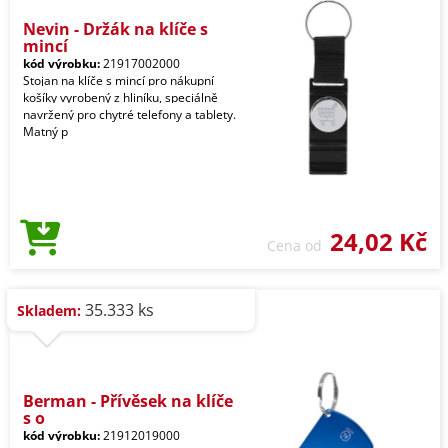
Nevin - Držák na klíče s
mincí
kód výrobku:
21917002000
Stojan na klíče s mincí pro nákupní
košíky vyrobený z hliníku, speciálně
navržený pro chytré telefony a tablety.
Matný p
24,02 Kč
Cena od
35.333 ks
Skladem:
Berman - Přívěsek na klíče
s o
kód výrobku:
21912019000