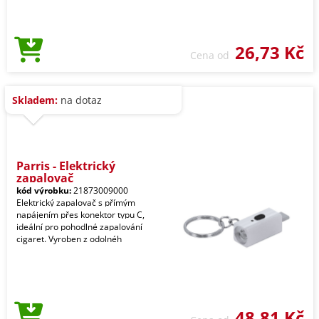
26,73 Kč
Cena od
Skladem:
na dotaz
Parris - Elektrický
zapalovač
kód výrobku:
21873009000
Elektrický zapalovač s přímým
napájením přes konektor typu C,
ideální pro pohodlné zapalování
cigaret. Vyroben z odolnéh
48,81 Kč