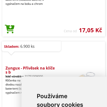
vypínačem na boku a chrom
17,05 Kč
Cena od
6.900 ks
Skladem:
Zungux - Přívěsek na klíče
s b
kód výrobku:
21751009000
Klíčenka na bambus a ABS. S 1 LED
diodou napájenou knoflíkovými
bateriemi (součástí balení), s
vypínačem na boku a chrom
Používáme
soubory cookies