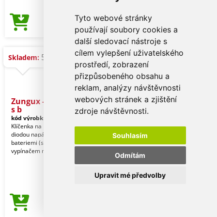
Tyto webové stránky
17,05 Kč
Cena od
používají soubory cookies a
další sledovací nástroje s
cílem vylepšení uživatelského
5.300 ks
Skladem:
prostředí, zobrazení
přizpůsobeného obsahu a
reklam, analýzy návštěvnosti
webových stránek a zjištění
Zungux - Přívěsek na klíče
s b
zdroje návštěvnosti.
kód výrobku:
21751003000
Klíčenka na bambus a ABS. S 1 LED
diodou napájenou knoflíkovými
Souhlasím
bateriemi (součástí balení), s
vypínačem na boku a chrom
Odmítám
Upravit mé předvolby
17,05 Kč
Cena od