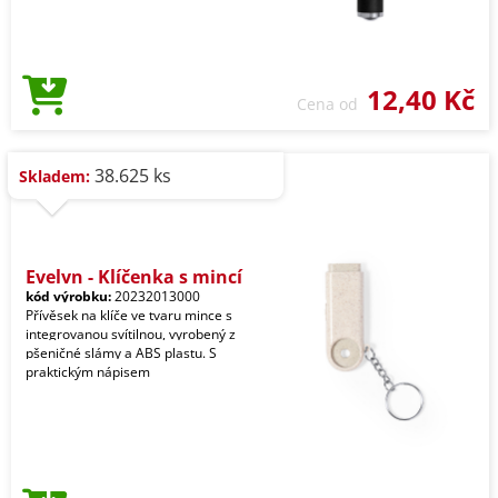
12,40 Kč
Cena od
38.625 ks
Skladem:
Evelyn - Klíčenka s mincí
kód výrobku:
20232013000
Přívěsek na klíče ve tvaru mince s
integrovanou svítilnou, vyrobený z
pšeničné slámy a ABS plastu. S
praktickým nápisem