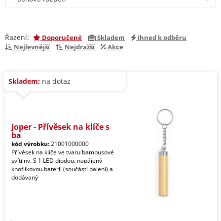
Řazení:
Doporučené
Skladem
Ihned k odběru
Nejlevnější
Nejdražší
Akce
Skladem:
na dotaz
Joper - Přívěsek na klíče s
ba
kód výrobku:
21001000000
Přívěsek na klíče ve tvaru bambusové
svítilny. S 1 LED diodou, napájený
knoflíkovou baterií (součástí balení) a
dodávaný