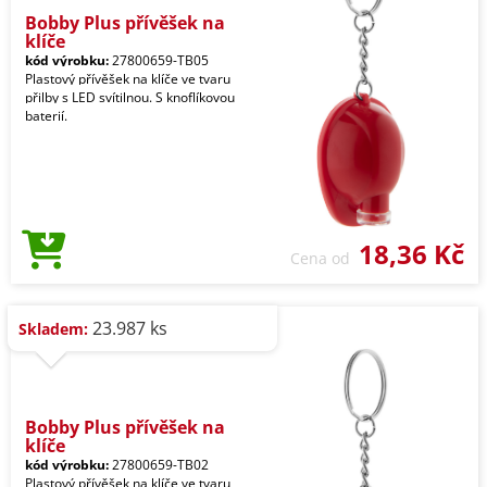
Bobby Plus přívěšek na
klíče
kód výrobku:
27800659-TB05
Plastový přívěšek na klíče ve tvaru
přilby s LED svítilnou. S knoflíkovou
baterií.
18,36 Kč
Cena od
23.987 ks
Skladem:
Bobby Plus přívěšek na
klíče
kód výrobku:
27800659-TB02
Plastový přívěšek na klíče ve tvaru