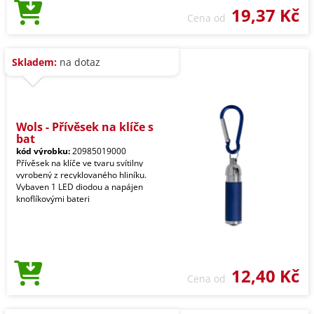
19,37 Kč
Cena od
Skladem:
na dotaz
Wols - Přívěsek na klíče s
bat
kód výrobku:
20985019000
Přívěsek na klíče ve tvaru svítilny
vyrobený z recyklovaného hliníku.
Vybaven 1 LED diodou a napájen
knoflíkovými bateri
12,40 Kč
Cena od