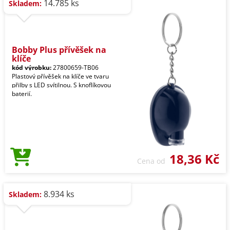
14.785 ks
Skladem:
Bobby Plus přívěšek na
klíče
kód výrobku:
27800659-TB06
Plastový přívěšek na klíče ve tvaru
přilby s LED svítilnou. S knoflíkovou
baterií.
18,36 Kč
Cena od
8.934 ks
Skladem: