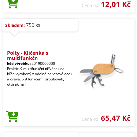
12,01 Kč
Cena od
750 ks
Skladem:
Polty - Klíčenka s
multifunkčn
kód výrobku:
20190000000
Praktický multifunkční přívěsek na
klíče vyrobený z odolné nerezové oceli
a dřeva. S 9 funkcemi: šroubovák,
otvírák na l
65,47 Kč
Cena od