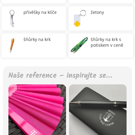
přívěšky na klíče
žetony
šňůrky na krk
šňůrky na krk s
potiskem v ceně
Naše reference – inspirujte se…