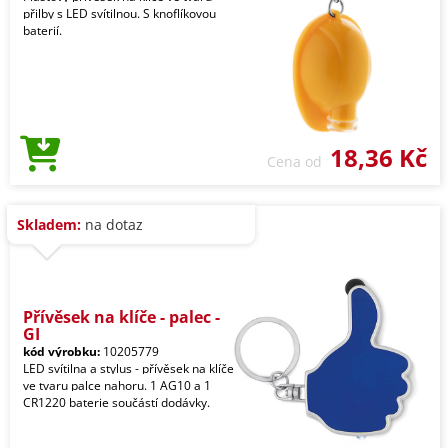
přilby s LED svítilnou. S knoflíkovou
baterií.
18,36 Kč
Cena od
Skladem:
na dotaz
Přívěsek na klíče - palec -
GI
kód výrobku:
10205779
LED svítilna a stylus - přívěsek na klíče
ve tvaru palce nahoru. 1 AG10 a 1
CR1220 baterie součástí dodávky.