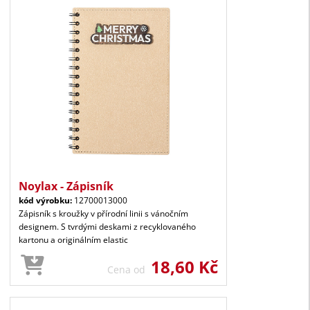
Noylax - Zápisník
kód výrobku:
12700013000
Zápisník s kroužky v přírodní linii s vánočním
designem. S tvrdými deskami z recyklovaného
kartonu a originálním elastic
18,60 Kč
Cena od