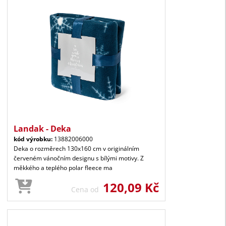
Landak - Deka
kód výrobku:
13882006000
Deka o rozměrech 130x160 cm v originálním
červeném vánočním designu s bílými motivy. Z
měkkého a teplého polar fleece ma
120,09 Kč
Cena od