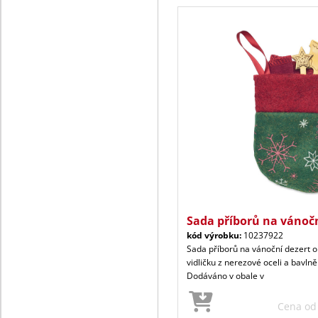
Sada příborů na vánočn
kód výrobku:
10237922
Sada příborů na vánoční dezert ob
vidličku z nerezové oceli a bavl
Dodáváno v obale v
Cena o