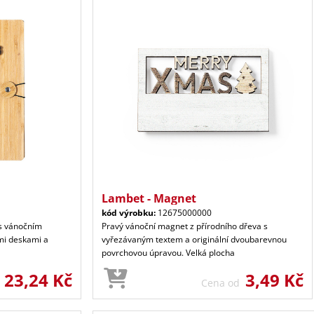
Lambet - Magnet
kód výrobku:
12675000000
i s vánočním
Pravý vánoční magnet z přírodního dřeva s
mi deskami a
vyřezávaným textem a originální dvoubarevnou
povrchovou úpravou. Velká plocha
23,24 Kč
3,49 Kč
d
Cena od