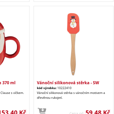
m 370 ml
Vánoční silikonová stěrka - SW
kód výrobku:
10222410
 Clause s víčkem.
Vánoční silikonová stěrka s vánočním motivem a
dřevěnou rukojetí.
153,40 Kč
59,48 Kč
Cena od