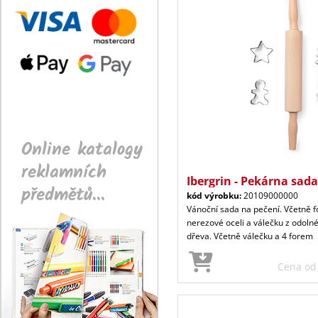
Online katalogy
reklamních
Ibergrin - Pekárna sada
předmětů...
kód výrobku:
20109000000
Vánoční sada na pečení. Včetně f
nerezové oceli a válečku z odoln
dřeva. Včetně válečku a 4 forem
Cena o