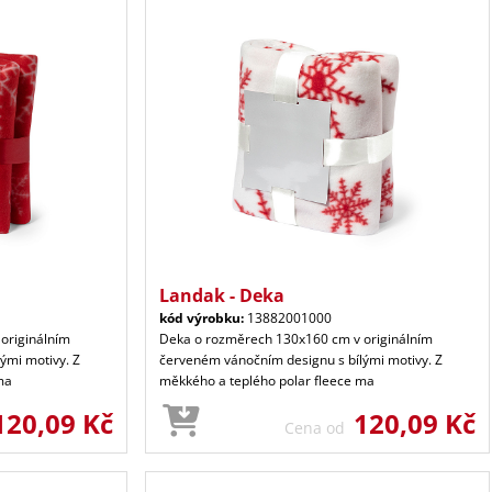
Landak - Deka
kód výrobku:
13882001000
originálním
Deka o rozměrech 130x160 cm v originálním
ými motivy. Z
červeném vánočním designu s bílými motivy. Z
ma
měkkého a teplého polar fleece ma
120,09 Kč
120,09 Kč
Cena od