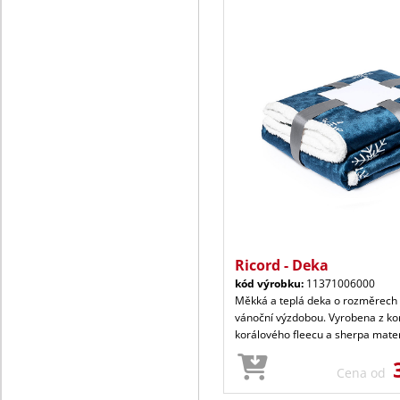
Ricord - Deka
kód výrobku:
11371006000
Měkká a teplá deka o rozměrech
vánoční výzdobou. Vyrobena z k
korálového fleecu a sherpa mater
Cena od