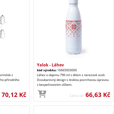
Yalok - Láhev
kód výrobku:
16665003000
ormiček z
Láhev o objemu 790 ml s tělem z nerezové oceli.
ého přírodního
Dvoubarevný design s lesklou povrchovou úpravou
s bezpečnostním víčkem.
70,12 Kč
66,63 Kč
d
Cena od