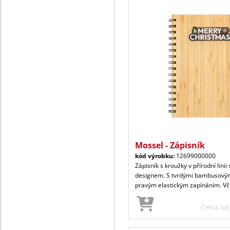
Mossel - Zápisník
kód výrobku:
12699000000
Zápisník s kroužky v přírodní lini
designem. S tvrdými bambusový
pravým elastickým zapínáním. Vč
Cena o