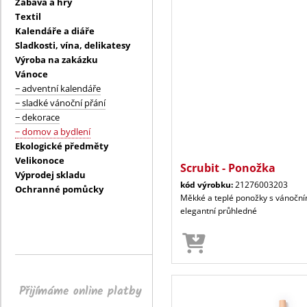
Zábava a hry
Textil
Kalendáře a diáře
Sladkosti, vína, delikatesy
Výroba na zakázku
Vánoce
− adventní kalendáře
− sladké vánoční přání
− dekorace
− domov a bydlení
Ekologické předměty
Velikonoce
Scrubit - Ponožka
Výprodej skladu
kód výrobku:
21276003203
Ochranné pomůcky
Měkké a teplé ponožky s vánočním
elegantní průhledné
Přijímáme online platby