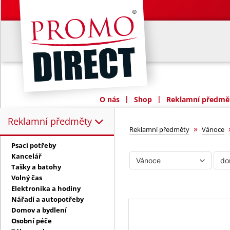
|
|
O nás
Shop
Reklamní předmět
Reklamní předměty
Reklamní předměty:
domov a bydle
»
Reklamní předměty
Vánoce
Psací potřeby
Kancelář
Tašky a batohy
Volný čas
Elektronika a hodiny
Nářadí a autopotřeby
Domov a bydlení
Osobní péče