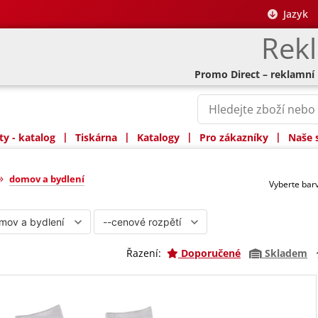
Jazyk
Rek
Promo Direct – reklamní
|
|
|
|
y - katalog
Tiskárna
Katalogy
Pro zákazníky
Naše 
ní
»
domov a bydlení
Vyberte ba
Řazení:
Doporučené
Skladem