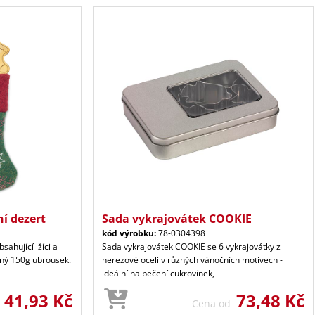
í dezert
Sada vykrajovátek COOKIE
kód výrobku:
78-0304398
sahující lžíci a
Sada vykrajovátek COOKIE se 6 vykrajovátky z
něný 150g ubrousek.
nerezové oceli v různých vánočních motivech -
ideální na pečení cukrovinek,
41,93 Kč
73,48 Kč
d
Cena od