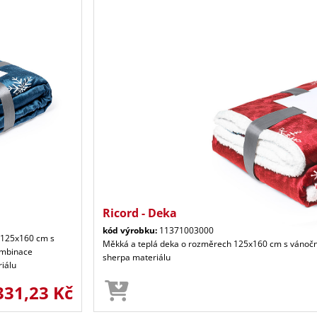
Ricord - Deka
kód výrobku:
11371003000
 125x160 cm s
Měkká a teplá deka o rozměrech 125x160 cm s vánočn
ombinace
sherpa materiálu
iálu
331,23 Kč