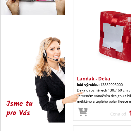
Landak - Deka
kód výrobku:
13882003000
Deka o rozměrech 130x160 cm v 
červeném vánočním designu s bíl
Jsme tu
měkkého a teplého polar fleece 
pro Vás
Cena od