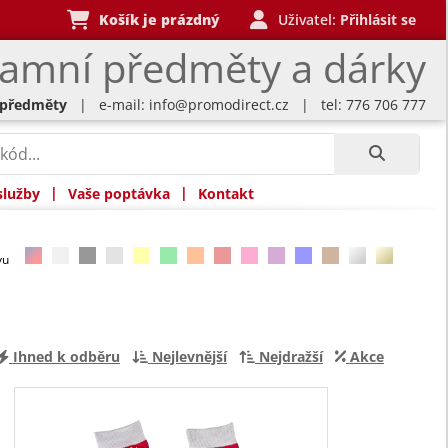
Košík je prázdný
Uživatel:
Přihlásit se
lamní předměty a dárky
 předměty
| e-mail:
info@promodirect.cz
| tel: 776 706 777
|
|
služby
Vaše poptávka
Kontakt
rvu
Ihned k odběru
Nejlevnější
Nejdražší
Akce